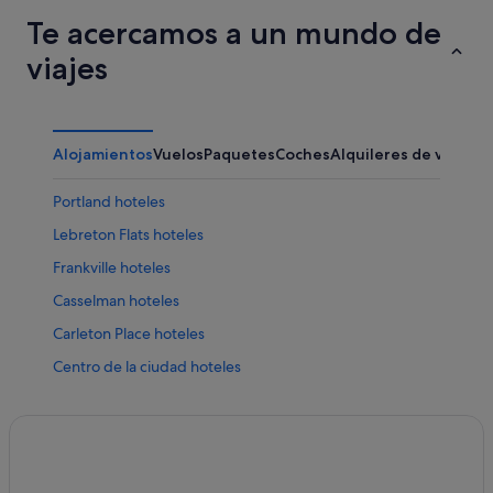
Te acercamos a un mundo de
viajes
Alojamientos
Vuelos
Paquetes
Coches
Alquileres de vacaci
Portland hoteles
Lebreton Flats hoteles
Frankville hoteles
Casselman hoteles
Carleton Place hoteles
Centro de la ciudad hoteles
Casas de huéspedes en Ottawa
Hoteles con conserje en Ottawa
Limoges hoteles