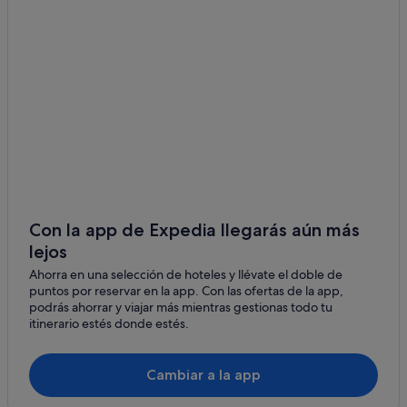
Rockland hoteles
Gloucester hoteles
Carp hoteles
Perth hoteles
Vanier hoteles
Jasper hoteles
Kemptville hoteles
Manotick hoteles
Hoteles baratos en Ottawa
Con la app de Expedia llegarás aún más
lejos
Hoteles con bar en Ottawa
Ahorra en una selección de hoteles y llévate el doble de
Centro de Ottawa hoteles
puntos por reservar en la app. Con las ofertas de la app,
Tay Valley hoteles
podrás ahorrar y viajar más mientras gestionas todo tu
itinerario estés donde estés.
Hoteles con conserje en Centro de Ottawa
Área de ByWard Market hoteles
Cambiar a la app
Newboro hoteles