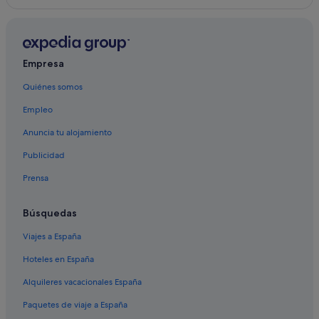
Hoteles de 5 estrellas en Ottawa
Hoteles con conserje en Área de ByWard Market
Merrickville hoteles
Empresa
Cardinal hoteles
Quiénes somos
North Grenville hoteles
Empleo
Arnprior hoteles
Greater Madawaska hoteles
Anuncia tu alojamiento
Calabogie hoteles
Publicidad
Almonte hoteles
Prensa
Lanark hoteles
Búsquedas
Kanata hoteles
Viajes a España
North Gower hoteles
Hoteles en España
Prescott hoteles
Ottawa hoteles
Alquileres vacacionales España
Orleans hoteles
Paquetes de viaje a España