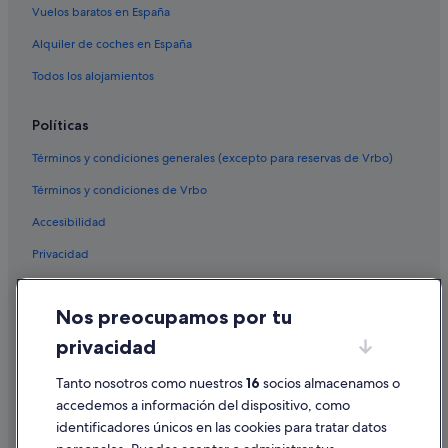
Mcdonald's Corners hoteles
Vuelos baratos en España
Oxford Mills hoteles
Alquiler de coches en España
Renfrew hoteles
Todos los alojamientos
Políticas
Términos y condiciones generales (excepto para reservas de Vrbo)
Términos y condiciones de Vrbo
Accesibilidad
Privacidad
Cookies
Nos preocupamos por tu
Condiciones de uso
privacidad
Información legal/contacto
Pautas sobre el contenido y cómo denunciar contenido
Tanto nosotros como nuestros
16
socios almacenamos o
accedemos a información del dispositivo, como
identificadores únicos en las cookies para tratar datos
Ayuda