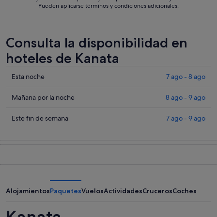
Pueden aplicarse términos y condiciones adicionales.
Consulta la disponibilidad en
hoteles de Kanata
Comprueba
Esta noche
7 ago - 8 ago
los
precios
Comprueba
Mañana por la noche
8 ago - 9 ago
en
los
Kanata
precios
Comprueba
Este fin de semana
7 ago - 9 ago
para
en
los
esta
Kanata
precios
noche,
para
en
7
mañana
Kanata
ago
por
para
-
la
este
8
noche,
fin
Alojamientos
Paquetes
Vuelos
Actividades
Cruceros
Coches
ago
8
de
ago
semana,
Kanata