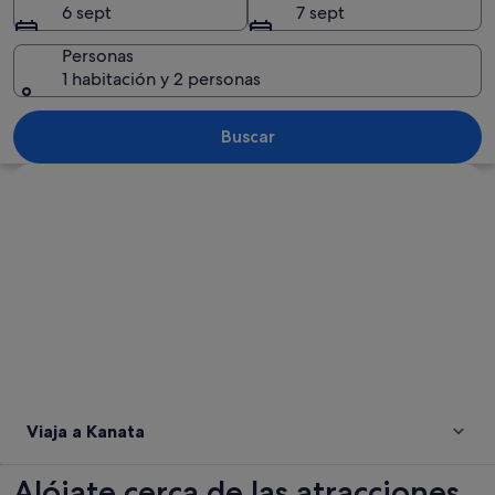
6 sept
7 sept
Personas
1 habitación y 2 personas
El exterior del Centro Canadian Tire 
Buscar
Ver mapa
Viaja a Kanata
Alójate cerca de las atracciones