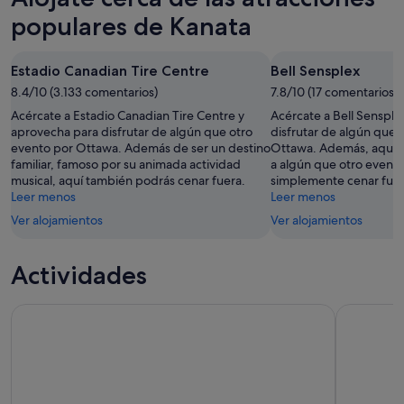
populares de Kanata
Estadio Canadian Tire Centre
Bell Sensplex
8.4/10 (3.133 comentarios)
7.8/10 (17 comentarios)
Acércate a Estadio Canadian Tire Centre y
Acércate a Bell Sensple
aprovecha para disfrutar de algún que otro
disfrutar de algún que 
evento por Ottawa. Además de ser un destino
Ottawa. Además, aquí t
familiar, famoso por su animada actividad
a algún que otro evento
musical, aquí también podrás cenar fuera.
simplemente cenar fuer
Leer menos
Leer menos
Ver alojamientos
Ver alojamientos
Actividades
Entrada al Museo de la Guerra Canadiense
Entrada al