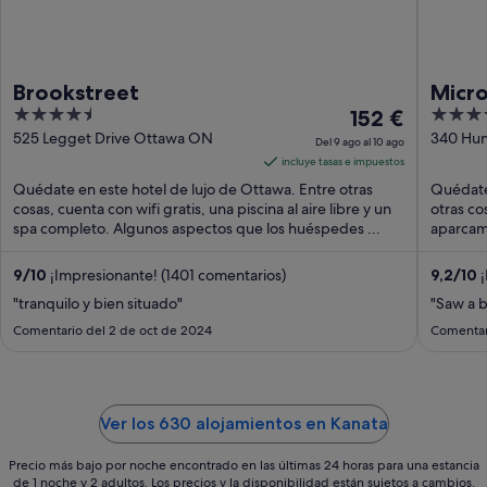
Brookstreet
Micro
4.5
El
3.5
152 €
Kana
out
precio
out
525 Legget Drive Ottawa ON
340 Hun
Del 9 ago al 10 ago
of
es
of
incluye tasas e impuestos
5
de
5
Quédate en este hotel de lujo de Ottawa. Entre otras
Quédate
152 €
cosas, cuenta con wifi gratis, una piscina al aire libre y un
otras co
spa completo. Algunos aspectos que los huéspedes ...
por
aparcami
huésped
noche
del
9
/
10
¡Impresionante! (1401 comentarios)
9,2
/
10
¡
9
"tranquilo y bien situado"
"Saw a 
ago
Comentario del 2 de oct de 2024
Comentar
al
10
ago
Ver los 630 alojamientos en Kanata
Precio más bajo por noche encontrado en las últimas 24 horas para una estancia
de 1 noche y 2 adultos. Los precios y la disponibilidad están sujetos a cambios.