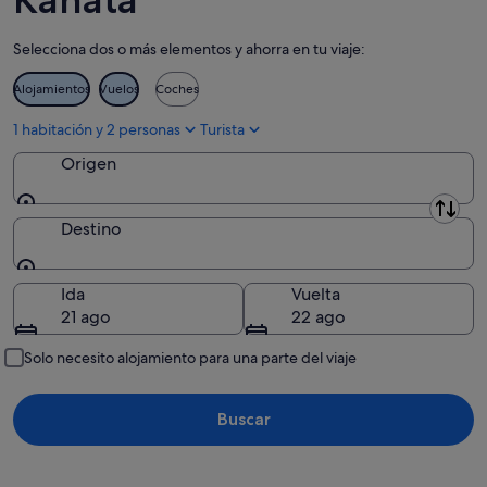
-
7
9
ago
Selecciona dos o más elementos y ahorra en tu viaje:
ago
-
9
Alojamientos
Vuelos
Coches
ago
1 habitación y 2 personas
Turista
Origen
Origen
Destino
Destino
Ida
Vuelta
21 ago
22 ago
Solo necesito alojamiento para una parte del viaje
Buscar