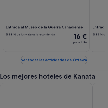
Entrada al Museo de la Guerra Canadiense
Entrada 
16 €
El
98 %
de los viajeros la recomienda
El
86 %
de 
por adulto
Ver todas las actividades de Ottawa
Los mejores hoteles de Kanata
Brookstreet
Microtel