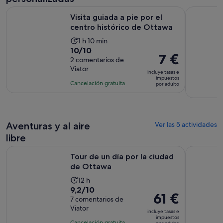
adulto
Se abre
Visita guiada a pie por el centro histórico de Ottawa
Ottawa Em
Visita guiada a pie por el
centro histórico de Ottawa
La
1 h 10 min
10.0
10/10
duración
El
7 €
sobre
2 comentarios de
de
precio
Viator
10
la
incluye tasas e
es
impuestos
con
actividad
Cancelación gratuita
por adulto
de
2
es
7 €
comentarios
de
por
1 hora
adulto
y
Aventuras y al aire
Ver las 5 actividades
10 minutos
libre
Se abre en una pesta
Tour de un día por la ciudad de Ottawa
Ottawa: Av
Tour de un día por la ciudad
de Ottawa
La
12 h
9.2
9,2/10
duración
El
61 €
sobre
7 comentarios de
de
precio
Viator
10
la
incluye tasas e
es
impuestos
con
actividad
Cancelación gratuita