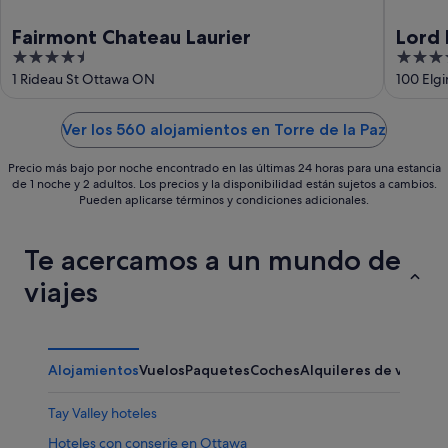
Fairmont Chateau Laurier
Lord 
4.5
4
out
out
1 Rideau St Ottawa ON
100 Elg
of
of
5
5
Ver los 560 alojamientos en Torre de la Paz
Precio más bajo por noche encontrado en las últimas 24 horas para una estancia
de 1 noche y 2 adultos. Los precios y la disponibilidad están sujetos a cambios.
Pueden aplicarse términos y condiciones adicionales.
Te acercamos a un mundo de
viajes
Alojamientos
Vuelos
Paquetes
Coches
Alquileres de vacaci
Tay Valley hoteles
Hoteles con conserje en Ottawa