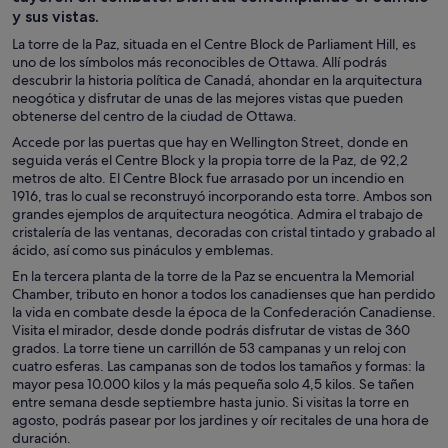
y sus vistas.
La torre de la Paz, situada en el Centre Block de Parliament Hill, es
uno de los símbolos más reconocibles de Ottawa. Allí podrás
descubrir la historia política de Canadá, ahondar en la arquitectura
neogótica y disfrutar de unas de las mejores vistas que pueden
obtenerse del centro de la ciudad de Ottawa.
Accede por las puertas que hay en Wellington Street, donde en
seguida verás el Centre Block y la propia torre de la Paz, de 92,2
metros de alto. El Centre Block fue arrasado por un incendio en
1916, tras lo cual se reconstruyó incorporando esta torre. Ambos son
grandes ejemplos de arquitectura neogótica. Admira el trabajo de
cristalería de las ventanas, decoradas con cristal tintado y grabado al
ácido, así como sus pináculos y emblemas.
En la tercera planta de la torre de la Paz se encuentra la Memorial
Chamber, tributo en honor a todos los canadienses que han perdido
la vida en combate desde la época de la Confederación Canadiense.
Visita el mirador, desde donde podrás disfrutar de vistas de 360
grados. La torre tiene un carrillón de 53 campanas y un reloj con
cuatro esferas. Las campanas son de todos los tamaños y formas: la
mayor pesa 10.000 kilos y la más pequeña solo 4,5 kilos. Se tañen
entre semana desde septiembre hasta junio. Si visitas la torre en
agosto, podrás pasear por los jardines y oír recitales de una hora de
duración.