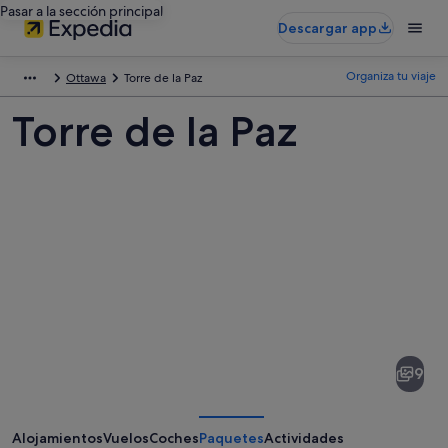
Pasar a la sección principal
Descargar app
Organiza tu viaje
Ottawa
Torre de la Paz
Torre de la Paz
Fotos
de
Torre
9
de
la
Paz
Alojamientos
Vuelos
Coches
Paquetes
Actividades