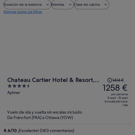
Duración de la estancia
Estrellas
Clase de cabina
Eliminar todos los filtros
El
Chateau Cartier Hotel & Resort,
1414 €
precio
1258 €
4.5
an Ascend Collection Resort
era
out
Aylmer
por persona
de
of
8 sept - 15 sept
Actualizado hace
1414 €,
5
1 día
ahora
Vuelo de ida y vuelta sin escalas incluido
es
De Fráncfort (FRA) a Ottawa (YOW)
de
1258 €
8,6
/
10
¡Excelente! (1413 comentarios)