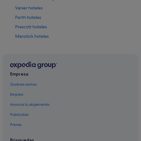
Vanier hoteles
Perth hoteles
Prescott hoteles
Manotick hoteles
Hoteles con bar en Ottawa
Orleans hoteles
Kemptville hoteles
Lebreton Flats hoteles
Empresa
Almonte hoteles
Quiénes somos
Ottawa hoteles
Empleo
Lanark hoteles
Anuncia tu alojamiento
Centro de Ottawa hoteles
Publicidad
Oxford Mills hoteles
Prensa
Área de ByWard Market hoteles
Cardinal hoteles
Búsquedas