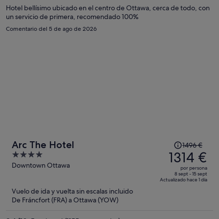
por
Hotel bellísimo ubicado en el centro de Ottawa, cerca de todo, con
un servicio de primera, recomendado 100%
persona
Comentario del 5 de ago de 2026
El
Arc The Hotel
1496 €
precio
1314 €
4
era
out
Downtown Ottawa
por persona
de
of
8 sept - 15 sept
Actualizado hace 1 día
1496 €,
5
Vuelo de ida y vuelta sin escalas incluido
ahora
De Fráncfort (FRA) a Ottawa (YOW)
es
de