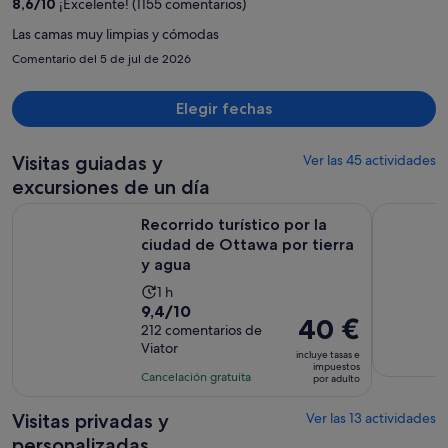
8,6
/
10
¡Excelente! (1155 comentarios)
1314 €
por
Las camas muy limpias y cómodas
persona
Comentario del 5 de jul de 2026
Elegir fechas
Visitas guiadas y
Ver las 45 actividades
excursiones de un día
Recorrido turístico por la ciudad de Ottawa por tierra y agu
Ottawa: Cr
Recorrido turístico por la
ciudad de Ottawa por tierra
y agua
La
1 h
9.4
9,4/10
duración
El
40 €
sobre
212 comentarios de
de
precio
Viator
10
la
incluye tasas e
es
impuestos
con
actividad
Cancelación gratuita
por adulto
de
212
es
40 €
comentarios
de
Visitas privadas y
Ver las 13 actividades
por
1 hora
personalizadas