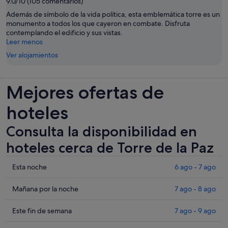
9.0/10 (105 comentarios)
Además de símbolo de la vida política, esta emblemática torre es un
monumento a todos los que cayeron en combate. Disfruta
contemplando el edificio y sus vistas.
Leer menos
Ver alojamientos
Mejores ofertas de
hoteles
Consulta la disponibilidad en
hoteles cerca de Torre de la Paz
Comprueba
Esta noche
6 ago - 7 ago
los
precios
Comprueba
Mañana por la noche
7 ago - 8 ago
cerca
los
de
precios
Comprueba
Este fin de semana
7 ago - 9 ago
Torre
cerca
los