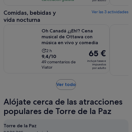
por adulto
de
7
es
61 €
comentarios
de
Comidas, bebidas y
Ver las 3 actividades
por
12 horas
vida nocturna
adulto
Oh Canadá ¿¡Eh!? Cena musical de Ottawa con música en vi
Cena progr
Oh Canadá ¿¡Eh!? Cena
musical de Ottawa con
música en vivo y comedia
La
2 h
El
65 €
9.4
9,4/10
duración
precio
incluye tasas e
sobre
49 comentarios de
de
es
impuestos
Viator
10
por adulto
la
de
con
actividad
65 €
49
es
por
Se
Ver todo
comentarios
de
adulto
abre
2 horas
en
Alójate cerca de las atracciones
una
pestaña
populares de Torre de la Paz
nueva
Torre de la Paz