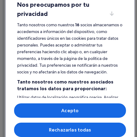
Nos preocupamos por tu
Condiciones de uso
North Gower hoteles
privacidad
Información legal/contacto
Kanata hoteles
Tanto nosotros como nuestros
16
socios almacenamos o
Pautas sobre el contenido y cómo denunciar contenido
Hoteles con conserje en Centro de Ottawa
accedemos a información del dispositivo, como
Maxville hoteles
identificadores únicos en las cookies para tratar datos
Ayuda
personales. Puedes aceptar o administrar tus
Hoteles baratos en Ottawa
Ayuda
preferencias haciendo clic abajo o, en cualquier
Arnprior hoteles
momento, a través de la página de la política de
Cancelar un vuelo
Renfrew hoteles
privacidad. Tus preferencias se notificarán a nuestros
Cancelar una reserva de hotel o de un alquiler vacacional
socios y no afectarán a los datos de navegación.
Calabogie hoteles
Plazos de reembolso
Tanto nosotros como nuestros asociados
North Grenville hoteles
tratamos los datos para proporcionar:
Utilizar un cupón de Expedia
Casas de huéspedes en Ottawa
Utilizar datos de localización geográfica precisa. Analizar
Documentos para viajes internacionales
Rockland hoteles
activamente las características del dispositivo para su
identificación. Almacenar la información en un dispositivo
Acepto
y/o acceder a ella. Publicidad y contenido personalizados,
medición de publicidad y contenido, investigación de
audiencia y desarrollo de servicios.
© 2026 Expedia, Inc., una empresa de Expedia Group. Todos los
Rechazarlas todas
Lista de asociados (proveedores)
derechos reservados. Expedia y el logotipo de Expedia son marcas
comerciales o marcas comerciales registradas de Expedia, Inc.