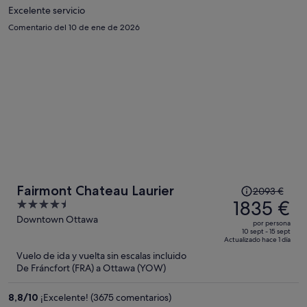
por
Excelente servicio
persona
Comentario del 10 de ene de 2026
El
Fairmont Chateau Laurier
2093 €
precio
1835 €
4.5
era
out
Downtown Ottawa
por persona
de
of
10 sept - 15 sept
Actualizado hace 1 día
2093 €,
5
Vuelo de ida y vuelta sin escalas incluido
ahora
De Fráncfort (FRA) a Ottawa (YOW)
es
de
8,8
/
10
¡Excelente! (3675 comentarios)
1835 €