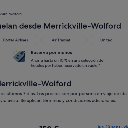
kville-Wolford
uelan desde Merrickville-Wolford
Porter Airlines
Air Transat
United
Reserva por menos
Ahorra hasta un 10 % en una selección de
hoteles por haber reservado un vuelo.*
errickville-Wolford
s últimos 7 días. Los precios son por persona en viaje de ida 
vio aviso. Se aplican términos y condiciones adicionales.
lida el jue, 10 sept de Ottawa a Toronto, y vuelta el dom, 13 
Seleccionar vuel
158 €
jue, 10 sept - 