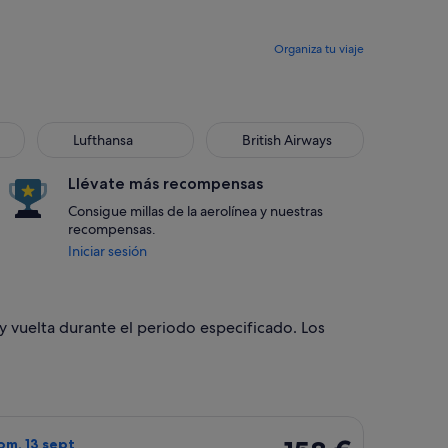
Organiza tu viaje
Lufthansa
British Airways
Llévate más recompensas
Consigue millas de la aerolínea y nuestras
recompensas.
Iniciar sesión
y vuelta durante el periodo especificado. Los
sept, con un precio de 158 €. encontrado hace 17 horas
o de Air Canada, con salida el jue, 10 sept de Ottawa a Toront
158 €
dom, 13 sept