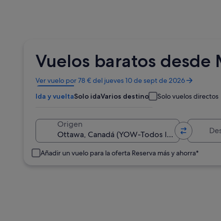
Vuelos baratos desde M
Se
Ver vuelo por 78 € del jueves 10 de sept de 2026
abre
Ida y vuelta
Solo ida
Varios destinos
Solo vuelos directos
en
una
ventana
Destino
Origen
nueva
Añadir un vuelo para la oferta Reserva más y ahorra*