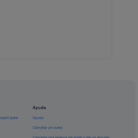
Ayuda
xcepto para
Ayuda
Cancelar un vuelo
Cancelar una reserva de hotel o de un alquiler