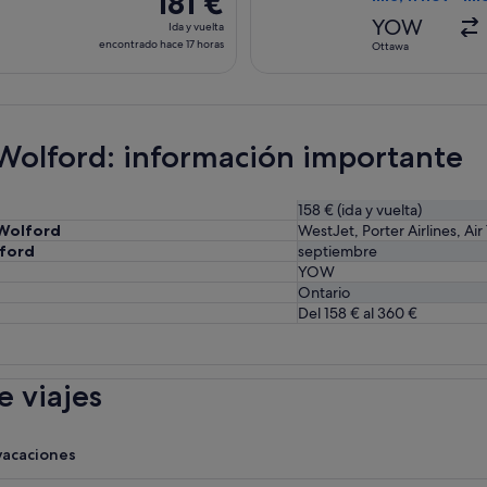
181 €
17 horas
Ida
YOW
Ida y vuelta
y
encontrado hace 17 horas
Ottawa
vuelta,
encontrado
hace
17 horas
-Wolford: información importante
158 € (ida y vuelta)
-Wolford
WestJet, Porter Airlines, Air
lford
septiembre
YOW
Ontario
Del 158 € al 360 €
 viajes
vacaciones