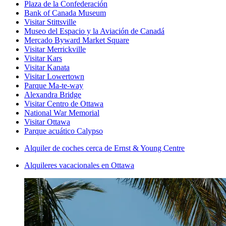
Plaza de la Confederación
Bank of Canada Museum
Visitar Stittsville
Museo del Espacio y la Aviación de Canadá
Mercado Byward Market Square
Visitar Merrickville
Visitar Kars
Visitar Kanata
Visitar Lowertown
Parque Ma-te-way
Alexandra Bridge
Visitar Centro de Ottawa
National War Memorial
Visitar Ottawa
Parque acuático Calypso
Alquiler de coches cerca de Ernst & Young Centre
Alquileres vacacionales en Ottawa