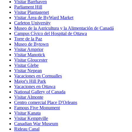
Visitar Barrhaven
Parliament Hill
Visitar Plantagenet
Visitar Área de ByWard Market
Carleton University
Museo de la Agricultura y la Alimentación de Canadá
Campus Cívico del Hospital de Ottawa
Torre de la Paz
Museo de Bytown
Visitar Arnprior
Visitar Manotick
Visitar Gloucester
Visitar Glebe
Visitar Nepean
Vacaciones en Cornualles
Major's Hill Park
Vacaciones en Ottawa
National Gallery of Canada
Visitar Almonte
Centro comercial Place D'Orleans
Famous Five Monument
Visitar Kanata
Visitar Kemptville
Canadian War Museum
Rideau Canal