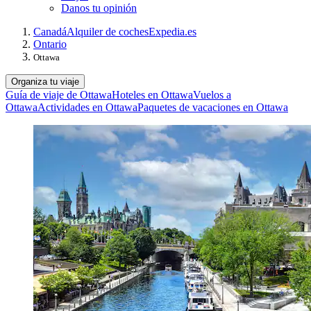
Danos tu opinión
Canadá
Alquiler de coches
Expedia.es
Ontario
Ottawa
Organiza tu viaje
Guía de viaje de Ottawa
Hoteles en Ottawa
Vuelos a
Ottawa
Actividades en Ottawa
Paquetes de vacaciones en Ottawa