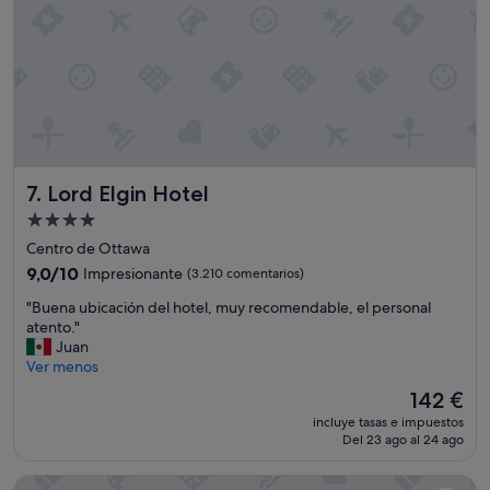
i
r
ó
a
n
t
,
o
e
d
l
e
h
l
o
p
t
e
Lord Elgin Hotel
7. Lord Elgin Hotel
e
r
l
s
Alojamiento
e
o
de
Centro de Ottawa
s
n
4.0 estrellas
h
9.0
9,0/10
Impresionante
(3.210 comentarios)
a
e
sobre
l
"
"Buena ubicación del hotel, muy recomendable, el personal
r
10,
f
B
atento."
m
Impresionante,
u
u
Juan
o
(3.210 comentarios)
e
e
Ver menos
s
m
n
o
u
El
142 €
a
,
y
precio
incluye tasas e impuestos
u
b
a
actual
Del 23 ago al 24 ago
b
u
m
es
i
e
a
de
reStays Ottawa
c
n