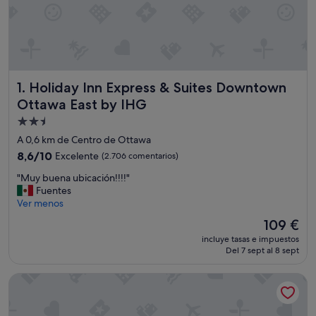
Holiday Inn Express & Suites Downtown Ottawa East by I
1. Holiday Inn Express & Suites Downtown
Ottawa East by IHG
Alojamiento
de
A 0,6 km de Centro de Ottawa
2.5 estrellas
8.6
8,6/10
Excelente
(2.706 comentarios)
sobre
"
"Muy buena ubicación!!!!"
10,
M
Fuentes
Excelente,
u
Ver menos
(2.706 comentarios)
y
El
109 €
b
precio
incluye tasas e impuestos
u
actual
Del 7 sept al 8 sept
e
es
n
de
Byward Blue Inn
a
109 €
u
b