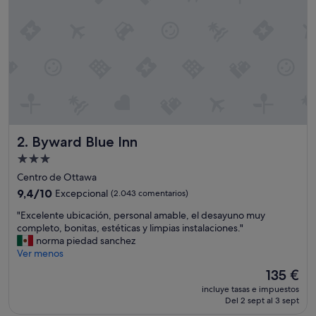
i
c
a
c
i
ó
n
!
!
!
!
Byward Blue Inn
2. Byward Blue Inn
"
Alojamiento
de
Centro de Ottawa
3.0 estrellas
9.4
9,4/10
Excepcional
(2.043 comentarios)
sobre
"
"Excelente ubicación, personal amable, el desayuno muy
10,
E
completo, bonitas, estéticas y limpias instalaciones."
Excepcional,
x
norma piedad sanchez
(2.043 comentarios)
c
Ver menos
e
El
135 €
l
precio
incluye tasas e impuestos
e
actual
Del 2 sept al 3 sept
n
es