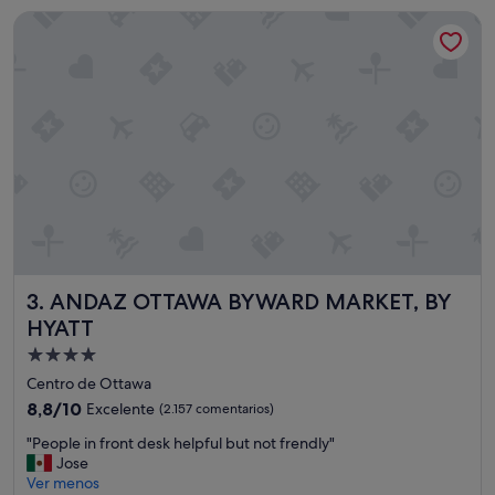
t
de
ANDAZ OTTAWA BYWARD MARKET, BY HYATT
e
135 €
u
b
i
c
a
c
i
ó
n
,
p
e
r
ANDAZ OTTAWA BYWARD MARKET, BY HYATT
3. ANDAZ OTTAWA BYWARD MARKET, BY
s
o
HYATT
n
Alojamiento
a
de
l
Centro de Ottawa
a
4.0 estrellas
8.8
8,8/10
Excelente
(2.157 comentarios)
m
sobre
a
"
"People in front desk helpful but not frendly"
10,
b
P
Jose
Excelente,
l
e
Ver menos
(2.157 comentarios)