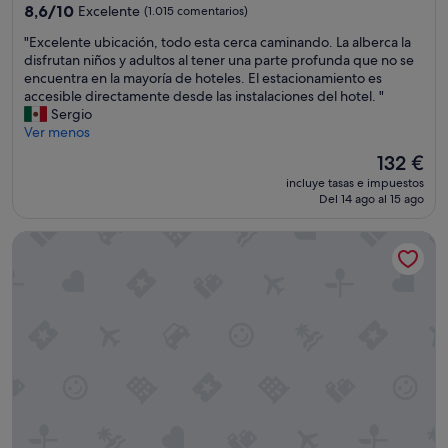
a
s
4.0 estrellas
n
8.6
8,6/10
Excelente
(1.015 comentarios)
s
q
a
sobre
t
u
"
"Excelente ubicación, todo esta cerca caminando. La alberca la
d
10,
a
e
E
disfrutan niños y adultos al tener una parte profunda que no se
i
Excelente,
l
e
x
encuentra en la mayoría de hoteles. El estacionamiento es
e
(1.015 comentarios)
a
s
c
accesible directamente desde las instalaciones del hotel. "
n
s
p
e
Sergio
o
e
e
l
Ver menos
s
g
r
e
a
El
132 €
u
a
n
y
precio
n
r
incluye tasas e impuestos
t
u
actual
d
Del 14 ago al 15 ago
a
e
d
es
a
q
u
ó
de
n
u
Les Suites Hotel Ottawa
b
a
132 €
o
e
i
s
c
n
c
u
h
o
a
b
e
s
c
i
y
d
i
r
n
e
ó
l
o
n
n
a
n
e
,
s
o
l
t
a
s
c
o
l
q
h
d
a