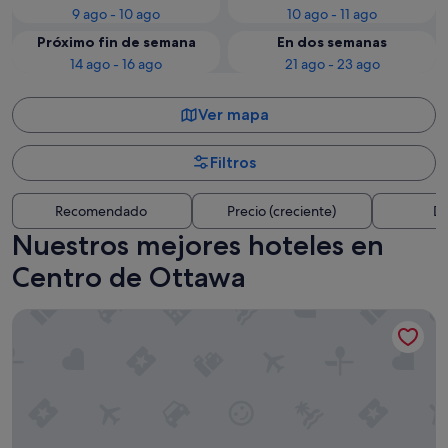
9 ago - 10 ago
10 ago - 11 ago
Próximo fin de semana
En dos semanas
14 ago - 16 ago
21 ago - 23 ago
Ver mapa
Filtros
Recomendado
Precio (creciente)
Di
Nuestros mejores hoteles en
Centro de Ottawa
Holiday Inn Express & Suites Downtown Ottawa East by IHG