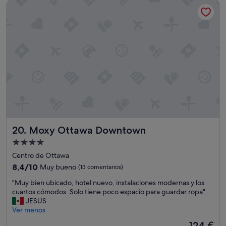
e
Moxy Ottawa Downtown
180 €
b
n
e
t
h
e
a
d
b
e
e
s
r
d
m
e
á
l
s
a
f
s
a
i
c
n
i
s
Moxy Ottawa Downtown
20. Moxy Ottawa Downtown
l
t
Alojamiento
i
a
d
de
l
Centro de Ottawa
a
4.0 estrellas
a
8.4
8,4/10
Muy bueno
(13 comentarios)
d
c
sobre
p
i
"
"Muy bien ubicado, hotel nuevo, instalaciones modernas y los
10,
a
o
M
cuartos cómodos. Solo tiene poco espacio para guardar ropa"
Muy
r
n
u
JESUS
bueno,
a
e
y
Ver menos
(13 comentarios)
h
s
b
El
124 €
u