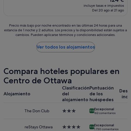
d
i
precio
é
incluye tasas e impuestos
e
e
actual
s
Del 20 ago al 21 ago
l
n
es
p
h
u
de
e
o
b
124 €
Precio
Precio más bajo por noche encontrado en las últimas 24 horas para una
d
t
i
estancia de 1 noche y 2 adultos. Los precios y la disponibilidad están sujetos a
más
e
e
c
cambios. Pueden aplicarse términos y condiciones adicionales.
bajo
s
l
a
por
e
.
d
noche
Ver todos los alojamientos
l
"
o
encontrado
c
,
en
o
h
las
m
o
últimas
u
Compara hoteles populares en
t
24 horas
n
e
para
Centro de Ottawa
i
l
una
c
n
Clasificación
Puntuación
estancia
a
u
Desa
Alojamiento
del
de los
de
r
e
incl
1 noche
alojamiento
huéspedes
s
v
y
e
o
Excepcional
2 adultos.
y
The Don Club
Alojamiento
,
9.8
162 comentarios
Los
h
de
i
precios
a
3.0 estrellas
n
y
Excepcional
c
reStays Ottawa
Alojamiento
s
9.6
1.730 comentarios
la