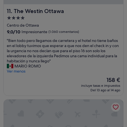
t
c
a
o
The Westin Ottawa
11. The Westin Ottawa
n
n
c
g
Alojamiento
i
u
de
Centro de Ottawa
a
s
4.0 estrellas
,
9.0
9,0/10
Impresionante
t
(1.060 comentarios)
p
sobre
o
"
"Bien todo pero llegamos de carretera y el hotel no tiene baños
e
10,
r
B
en el lobby tuvimos que esperar a que nos den el check in y con
r
Impresionante,
e
i
la urgencia no nos decían que para el piso 16 son solo los
o
(1.060 comentarios)
g
e
elevadores de la izquierda Pedimos una cama individual para la
l
r
n
habitación y nunca llego"
a
e
t
MARIO ROMO
s
s
o
Ver menos
h
a
d
a
r
El
158 €
o
b
e
precio
incluye tasas e impuestos
p
i
m
actual
Del 13 ago al 14 ago
e
t
o
es
r
a
s
de
Hampton Inn by Hilton Ottawa
o
c
"
158 €
l
i
l
o
e
n
g
e
a