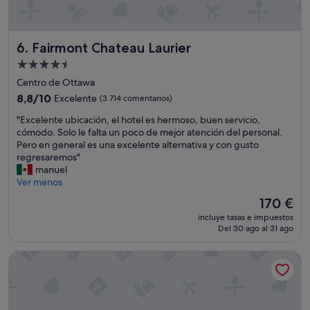
a
a
d
l
o
a
Fairmont Chateau Laurier
6. Fairmont Chateau Laurier
y
c
c
i
Alojamiento
o
o
de
Centro de Ottawa
m
n
4.5 estrellas
p
8.8
e
8,8/10
Excelente
(3.714 comentarios)
l
sobre
s
"
"Excelente ubicación, el hotel es hermoso, buen servicio,
e
10,
e
E
cómodo. Solo le falta un poco de mejor atención del personal.
t
Excelente,
s
x
Pero en general es una excelente alternativa y con gusto
o
(3.714 comentarios)
t
c
regresaremos"
.
a
e
manuel
"
n
l
Ver menos
m
e
u
El
170 €
n
y
precio
incluye tasas e impuestos
t
b
actual
Del 30 ago al 31 ago
e
i
es
u
e
de
Lord Elgin Hotel
b
n
170 €
i
y
c
e
a
l
c
t