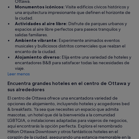
Ottawa.
m
e
Monumentos icónicos:
Visite edificios cívicos históricos y
e
s
una arquitectura impresionante que definen el horizonte de
n
p
la ciudad.
t
a
Actividades al aire libre:
Disfrute de parques urbanos y
a
c
espacios al aire libre perfectos para paseos tranquilos y
d
i
salidas familiares.
e
o
Ambiente vibrante:
Experimente animados eventos
n
p
musicales y bulliciosos distritos comerciales que realzan el
i
a
encanto de la ciudad.
e
r
Alojamiento diverso:
Elija entre una variedad de hoteles y
v
a
encantadores B&B para satisfacer todas las necesidades de
e
g
viaje.
t
u
Leer menos
r
a
a
r
Encuentra grandes hoteles en el centro de Ottawa y
s
d
sus alrededores
l
a
a
r
El centro de Ottawa ofrece una encantadora variedad de
d
r
opciones de alojamiento, incluyendo hoteles y acogedores bed
a
o
& breakfasts. Ya sea que necesites un espacio que admita
r
p
mascotas, un hotel que dé la bienvenida a la comunidad
n
a
LGBTQIA, o instalaciones adaptadas para viajeros de negocios,
o
"
aquí encontrarás la opción perfecta. Explora el renombrado
s
Hilton Ottawa Downtown y otros fantásticos hoteles en el
e
corazón de la ciudad, asegurando una estancia memorable en la