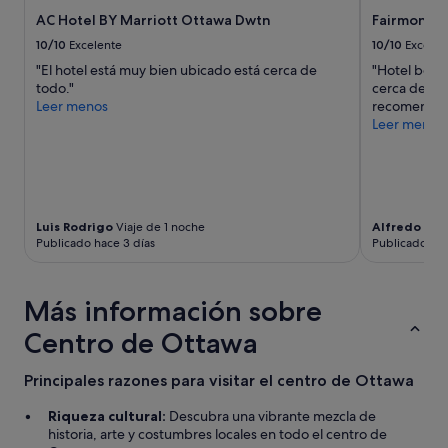
l
r
AC Hotel BY Marriott Ottawa Dwtn
Fairmont C
l
t
e
o
10/10
Excelente
10/10
Excelen
g
s
"El hotel está muy bien ubicado está cerca de
"Hotel bellí
a
c
todo."
cerca de tod
m
ó
Leer menos
recomenda
o
m
Leer menos
s
o
p
d
o
o
r
s
u
.
n
S
Luis Rodrigo
Viaje de 1 noche
Alfredo
Viaj
a
o
Publicado hace 3 días
Publicado hac
t
l
e
o
r
t
Más información sobre
r
i
i
e
Centro de Ottawa
b
n
l
e
Principales razones para visitar el centro de Ottawa
e
p
t
o
Riqueza cultural:
Descubra una vibrante mezcla de
o
c
historia, arte y costumbres locales en todo el centro de
r
o