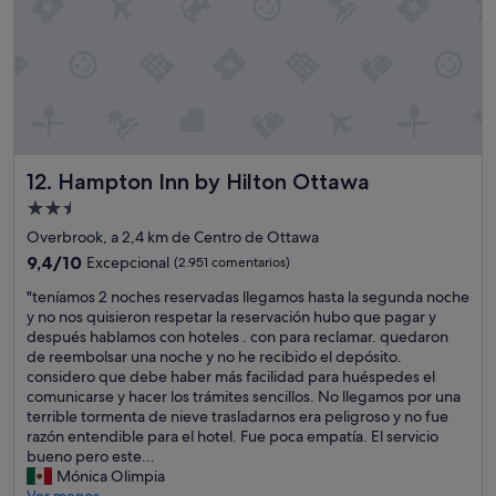
s
m
s
o
o
s
n
d
m
e
u
c
y
a
p
r
e
Hampton Inn by Hilton Ottawa
12. Hampton Inn by Hilton Ottawa
r
q
e
u
Alojamiento
t
e
de
Overbrook, a 2,4 km de Centro de Ottawa
e
ñ
2.5 estrellas
r
9.4
a
9,4/10
Excepcional
(2.951 comentarios)
a
sobre
s
"
"teníamos 2 noches reservadas llegamos hasta la segunda noche
y
10,
p
t
y no nos quisieron respetar la reservación hubo que pagar y
e
Excepcional,
a
e
después hablamos con hoteles . con para reclamar. quedaron
l
(2.951 comentarios)
r
n
de reembolsar una noche y no he recibido el depósito.
h
a
í
considero que debe haber más facilidad para huéspedes el
o
4
a
comunicarse y hacer los trámites sencillos. No llegamos por una
t
q
m
terrible tormenta de nieve trasladarnos era peligroso y no fue
e
u
o
razón entendible para el hotel. Fue poca empatía. El servicio
l
e
s
bueno pero este...
n
é
2
Mónica Olimpia
o
r
n