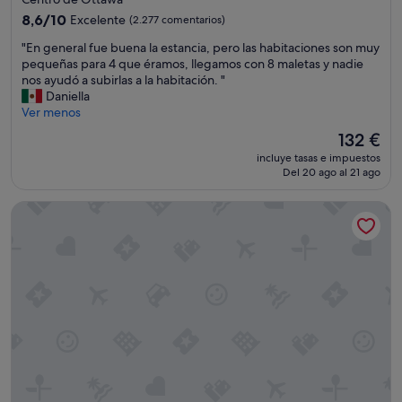
s
s
c
4.0 estrellas
u
8.6
8,6/10
Excelente
(2.277 comentarios)
t
o
n
sobre
á
m
"
"En general fue buena la estancia, pero las habitaciones son muy
a
10,
c
u
E
pequeñas para 4 que éramos, llegamos con 8 maletas y nadie
e
Excelente,
e
n
n
nos ayudó a subirlas a la habitación. "
x
(2.277 comentarios)
r
i
g
Daniella
c
c
c
e
Ver menos
e
a
a
n
l
El
132 €
d
d
e
e
precio
e
o
incluye tasas e impuestos
r
n
actual
t
Del 20 ago al 21 ago
"
a
t
es
o
l
e
de
d
The Westin Ottawa
f
a
132 €
o
u
l
.
e
t
"
b
e
u
r
e
n
n
a
a
t
l
i
a
v
e
a
s
y