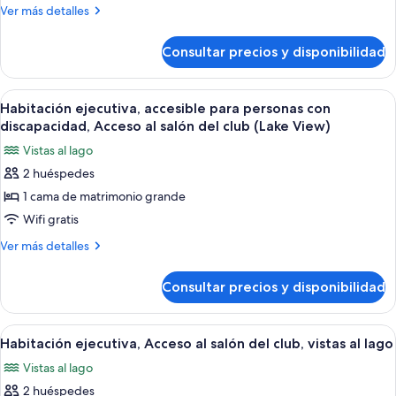
1
Más
Ver más detalles
cama
detalles
de
de
Consultar precios y disponibilidad
Habitación
matrimonio
Deluxe,
grande
1
Abrir
Habitación de hotel con una cama grande
7
cama
Habitación ejecutiva, accesible para personas con
todas
de
discapacidad, Acceso al salón del club (Lake View)
matrimonio
las
Vistas al lago
grande
fotos
2 huéspedes
de
1 cama de matrimonio grande
Habitación
ejecutiva,
Wifi gratis
accesible
Más
Ver más detalles
para
detalles
de
personas
Consultar precios y disponibilidad
Habitación
con
ejecutiva,
discapacidad,
accesible
Abrir
Una habitación de hotel con una cama 
8
Acceso
para
Habitación ejecutiva, Acceso al salón del club, vistas al lago
todas
personas
al
Vistas al lago
con
las
salón
discapacidad,
2 huéspedes
fotos