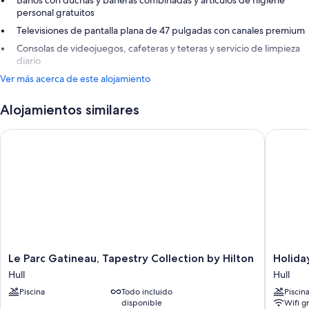
Baños con duchas y bañeras combinadas y artículos de higiene
personal gratuitos
Televisiones de pantalla plana de 47 pulgadas con canales premium
Consolas de videojuegos, cafeteras y teteras y servicio de limpieza
diario
Ver más acerca de este alojamiento
Alojamientos similares
Le Parc Gatineau, Tapestry Collection by Hilton
Holiday 
Le
Holiday
Le Parc Gatineau, Tapestry Collection by Hilton
Holida
Parc
Inn
Hull
Hull
Gatineau,
Gatinea
Piscina
Todo incluido
Piscin
Tapestry
-
disponible
Wifi gr
Collection
Ottawa