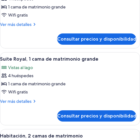
fotos
de
1 cama de matrimonio grande
Suite,
Wifi gratis
Acceso
Más
Ver más detalles
al
detalles
salón
de
Consultar precios y disponibilidad
Suite,
del
Acceso
club
al
Abrir
Habitación de hotel con cama, chimenea
5
salón
Suite Royal, 1 cama de matrimonio grande
todas
del
Vistas al lago
club
las
4 huéspedes
fotos
de
1 cama de matrimonio grande
Suite
Wifi gratis
Royal,
Más
Ver más detalles
1
detalles
cama
de
Consultar precios y disponibilidad
Suite
de
Royal,
matrimonio
1
Abrir
Habitación de hotel con kitchenette, 
grande
7
cama
Habitación, 2 camas de matrimonio
todas