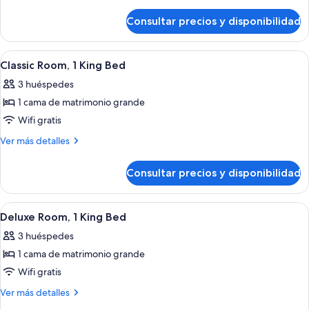
de
detalles
de
matrimonio,
Consultar precios y disponibilidad
Habitación,
accesible
2
para
camas
Abrir
Habitación de hotel con una cama grand
2
personas
de
Classic Room, 1 King Bed
todas
matrimonio,
con
3 huéspedes
accesible
las
discapacidad
para
1 cama de matrimonio grande
fotos
personas
de
Wifi gratis
con
Classic
discapacidad
Más
Ver más detalles
Room,
detalles
de
1
Consultar precios y disponibilidad
Classic
King
Room,
Bed
1
Abrir
Una habitación de hotel con cama, mesita
4
King
Deluxe Room, 1 King Bed
todas
Bed
3 huéspedes
las
1 cama de matrimonio grande
fotos
de
Wifi gratis
Deluxe
Más
Ver más detalles
Room,
detalles