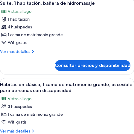
9
vistas
Suite, 1 habitación, bañera de hidromasaje
todas
al
Vistas al lago
lago
las
1 habitación
fotos
de
4 huéspedes
Suite,
1 cama de matrimonio grande
1
Wifi gratis
habitación,
Más
Ver más detalles
bañera
detalles
de
de
Consultar precios y disponibilidad
Suite,
hidromasaje
1
habitación,
Abrir
Habitación de hotel con una cama grande
10
bañera
Habitación clásica, 1 cama de matrimonio grande, accesible
todas
de
para personas con discapacidad
hidromasaje
las
Vistas al lago
fotos
3 huéspedes
de
1 cama de matrimonio grande
Habitación
clásica,
Wifi gratis
1
Más
Ver más detalles