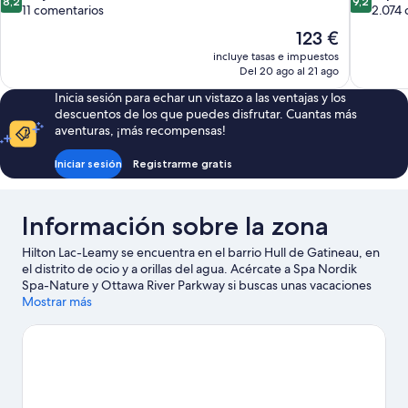
8,2
9,2
sobre
sobre
11 comentarios
2.074 
10,
10,
El
123 €
Muy
Impresion
precio
incluye tasas e impuestos
bueno,
2.074 com
actual
Del 20 ago al 21 ago
11 comentarios
es
Inicia sesión para echar un vistazo a las ventajas y los
de
descuentos de los que puedes disfrutar. Cuantas más
123 €
aventuras, ¡más recompensas!
Iniciar sesión
Registrarme gratis
Información sobre la zona
Hilton Lac-Leamy se encuentra en el barrio Hull de Gatineau, en
el distrito de ocio y a orillas del agua. Acércate a Spa Nordik
Spa-Nature y Ottawa River Parkway si buscas unas vacaciones
activas; si prefieres ir de compras, ve a Mercado Byward Market
Mostrar más
Square o Sparks Street Mall. ¿Viajas con niños? Pues llévalos a
National Arts Centre y, si te apetece disfrutar de un evento
especial, consulta el calendario de Estadio TD Place. Al estar
junto a la montaña, podrás acercarte y disfrutar del esquí de
fondo, del esquí alpino y del snowboard. También podrás
realizar otras actividades al aire libre, como las rutas con