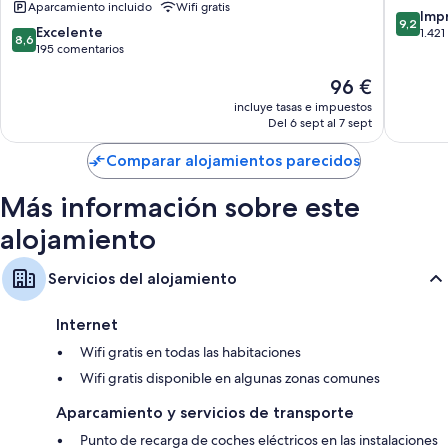
Aparcamiento incluido
Wifi gratis
by
by
9.2
Imp
9,2
8.6
Hilton
Excelente
IHG
sobre
1.421
8,6
sobre
Hull
195 comentarios
Hull
10,
10,
Impresi
El
96 €
Excelente,
1.421 co
precio
195 comentarios
incluye tasas e impuestos
actual
Del 6 sept al 7 sept
es
de
Comparar alojamientos parecidos
96 €
Más información sobre este
alojamiento
Servicios del alojamiento
Internet
Wifi gratis en todas las habitaciones
Wifi gratis disponible en algunas zonas comunes
Aparcamiento y servicios de transporte
Punto de recarga de coches eléctricos en las instalaciones