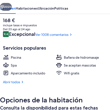
erior
Siguiente
202+
Resumen
Habitaciones
Ubicación
Políticas
El
168 €
precio
incluye tasas e impuestos
actual
Del 23 ago al 24 ago
es
Comentarios
Excepcional
9,4
Ver 1008 comentarios
9,4 de 10
de
168 €
Servicios populares
Piscina
Bañera de hidromasaje
Jardín
Spa
Se aceptan mascotas
Aparcamiento incluido
Wifi gratis
Abrir todos
Opciones de la habitación
Consulta la disponibilidad para estas fechas