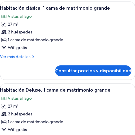
W/WHIRLPOOL
MURPHY
Abrir
Habitación de hotel con cama, escritorio
9
BED
Habitación clásica, 1 cama de matrimonio grande
todas
W/WHIRLPOOL
Vistas al lago
las
27 m²
fotos
de
3 huéspedes
Habitación
1 cama de matrimonio grande
clásica,
Wifi gratis
1
Más
Ver más detalles
cama
detalles
de
de
Consultar precios y disponibilidad
Habitación
matrimonio
clásica,
grande
1
Abrir
Habitación de hotel con cama, televisión,
8
cama
Habitación Deluxe, 1 cama de matrimonio grande
todas
de
Vistas al lago
matrimonio
las
grande
27 m²
fotos
de
3 huéspedes
Habitación
1 cama de matrimonio grande
Deluxe,
Wifi gratis