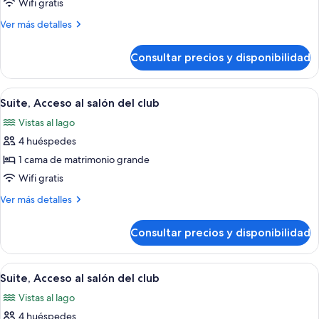
Suite
Wifi gratis
Más
Ver más detalles
detalles
de
Consultar precios y disponibilidad
Suite
Abrir
Una habitación de hotel con un ventana
7
Suite, Acceso al salón del club
todas
Vistas al lago
las
4 huéspedes
fotos
de
1 cama de matrimonio grande
Suite,
Wifi gratis
Acceso
Más
Ver más detalles
al
detalles
salón
de
Consultar precios y disponibilidad
Suite,
del
Acceso
club
al
Abrir
Una habitación de hotel con una cama, 
7
salón
Suite, Acceso al salón del club
todas
del
Vistas al lago
club
las
4 huéspedes