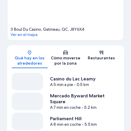
raquetas de nieve.
Ver guía de viaje de Gatineau
3 Boul Du Casino, Gatineau, QC, J8Y6X4
Ver en el mapa
Mapa
Qué hay en los
Cómo moverse
Restaurantes
alrededores
por la zona
Casino du Lac Leamy
A 5 min a pie
- 0.5 km
Mercado Byward Market
Square
A 7 min en coche
- 5.2 km
Parliament Hill
A 8 min en coche
- 5.5 km