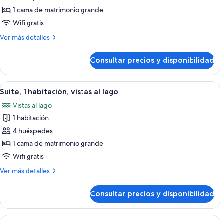
del
Acceso
de
1 cama de matrimonio grande
al
club
Habitación
salón
Wifi gratis
(Lake
del
ejecutiva,
View)
Más
Ver más detalles
club
Acceso
detalles
(Lake
al
de
View)
Consultar precios y disponibilidad
Habitación
salón
ejecutiva,
del
Acceso
Abrir
Habitación de hotel con sofá, una mesit
club,
9
al
Suite, 1 habitación, vistas al lago
todas
salón
vistas
Vistas al lago
del
las
al
club,
1 habitación
fotos
lago
vistas
de
4 huéspedes
al
Suite,
lago
1 cama de matrimonio grande
1
Wifi gratis
habitación,
Más
Ver más detalles
vistas
detalles
al
de
Consultar precios y disponibilidad
Suite,
lago
1
habitación,
Abrir
Habitación de hotel con escritorio, sill