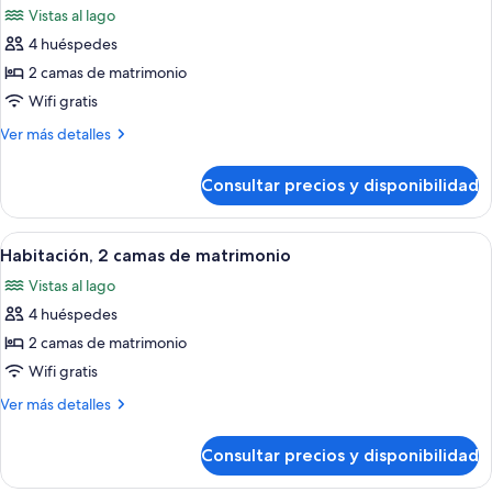
de
Vistas al lago
matrimonio
las
grande
4 huéspedes
fotos
de
2 camas de matrimonio
Habitación,
Wifi gratis
2
Más
Ver más detalles
camas
detalles
de
de
Consultar precios y disponibilidad
Habitación,
matrimonio
2
camas
Abrir
Una habitación de hotel con televisión
7
de
Habitación, 2 camas de matrimonio
todas
matrimonio
Vistas al lago
las
4 huéspedes
fotos
de
2 camas de matrimonio
Habitación,
Wifi gratis
2
Más
Ver más detalles
camas
detalles
de
de
Consultar precios y disponibilidad
Habitación,
matrimonio
2