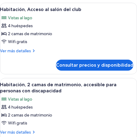
camas
Abrir
Habitación de hotel con cama, televisor,
7
de
Habitación, Acceso al salón del club
todas
matrimonio
Vistas al lago
las
4 huéspedes
fotos
de
2 camas de matrimonio
Habitación,
Wifi gratis
Acceso
Más
Ver más detalles
al
detalles
salón
de
Consultar precios y disponibilidad
Habitación,
del
Acceso
club
al
Abrir
Una habitación de hotel con dos camas, t
10
salón
Habitación, 2 camas de matrimonio, accesible para
todas
del
personas con discapacidad
club
las
Vistas al lago
fotos
4 huéspedes
de
2 camas de matrimonio
Habitación,
2
Wifi gratis
camas
Más
Ver más detalles