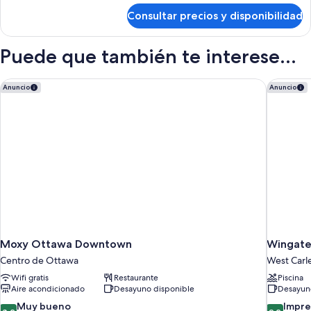
de
1
Consultar precios y disponibilidad
Deluxe
King
Room,
Bed
1
Puede que también te interese...
King
Bed
Moxy Ottawa Downtown
Wingate
Anuncio
Anuncio
Moxy Ottawa Downtown
Wingate
Centro de Ottawa
West Carl
Wifi gratis
Restaurante
Piscina
Aire acondicionado
Desayuno disponible
Desayuno
8.2
9.2
Muy bueno
Impre