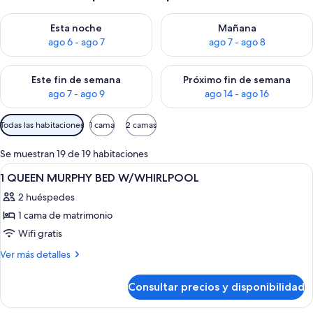
Consulta la disponibilidad para esta noche, ago 6 - ago 7
Consulta la disponibilidad pa
Esta noche
Mañana
ago 6 - ago 7
ago 7 - ago 8
Consulta la disponibilidad para este fin de semana, ago 7 - ag
Consulta la disponibilidad par
Este fin de semana
Próximo fin de semana
ago 7 - ago 9
ago 14 - ago 16
Filtros
Todas las habitaciones
1 cama
2 camas
disponibles
para
Se muestran 19 de 19 habitaciones
las
Abrir
Habitación de hotel con una cama grand
7
1 QUEEN MURPHY BED W/WHIRLPOOL
habitaciones
todas
2 huéspedes
las
1 cama de matrimonio
fotos
de
Wifi gratis
1
Más
Ver más detalles
QUEEN
detalles
de
MURPHY
Consultar precios y disponibilidad
1
BED
QUEEN