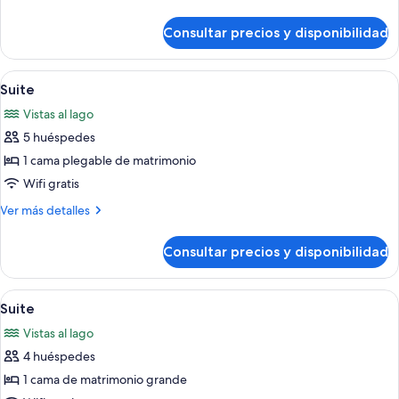
cama
detalles
de
de
Consultar precios y disponibilidad
Habitación
matrimonio
clásica,
grande,
1
Abrir
Un baño con bañera, ducha con mampar
6
accesible
cama
Suite
todas
de
para
Vistas al lago
matrimonio
las
personas
grande,
5 huéspedes
fotos
con
accesible
de
1 cama plegable de matrimonio
para
discapacidad
Suite
personas
Wifi gratis
con
Más
Ver más detalles
discapacidad
detalles
de
Consultar precios y disponibilidad
Suite
Abrir
Una sala de estar moderna con chimene
7
Suite
todas
Vistas al lago
las
4 huéspedes
fotos
de
1 cama de matrimonio grande