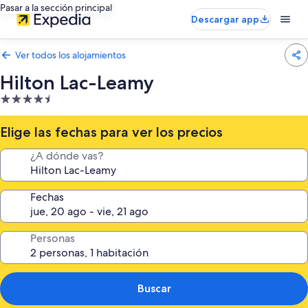
Pasar a la sección principal
Descargar app
Ver todos los alojamientos
Hilton Lac-Leamy
Alojamiento
de
4.5 estrellas
Elige las fechas para ver los precios
¿A dónde vas?
Fechas
Personas
Buscar