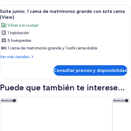
2
Abrir
Habitación de hotel con un ventanal gr
5
camas
Suite junior, 1 cama de matrimonio grande con sofá cama
todas
dobles
(View)
las
Vistas a la ciudad
fotos
1 habitación
de
5 huéspedes
Suite
junior,
1 cama de matrimonio grande y 1 sofá cama doble
1
Más
Ver más detalles
cama
detalles
de
de
Consultar precios y disponibilidad
Suite
matrimonio
junior,
grande
1
Puede que también te interese...
con
cama
de
sofá
matrimonio
ANDAZ OTTAWA BYWARD MARKET, BY HYATT
Holiday 
Anuncio
Anuncio
cama
grande
(View)
con
sofá
cama
(View)