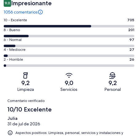
Impresionante
9,0
1056 comentarios
705
10 - Excelente
705
comentarios
201
8 - Bueno
201
de
comentarios
un
97
6 - Normal
97
de
total
comentarios
un
27
4 - Mediocre
27
de
de
total
comentarios
1056
un
26
2 - Horrible
26
de
de
con
total
comentarios
1056
un
una
de
de
con
total
puntuación
1056
un
una
de
9,2
9,0
9,2
de
con
total
puntuación
1056
Limpieza
Servicios
Personal
10
una
de
de
con
Comentarios
-
puntuación
1056
8
Comentario verificado
una
Excelente
de
con
-
puntuación
10/10 Excelente
6
una
Bueno
de
-
puntuación
Julia
4
Normal
31 de jul de 2026
de
-
2
Aspectos positivos: Limpieza, personal, servicios y instalaciones y
Mediocre
-