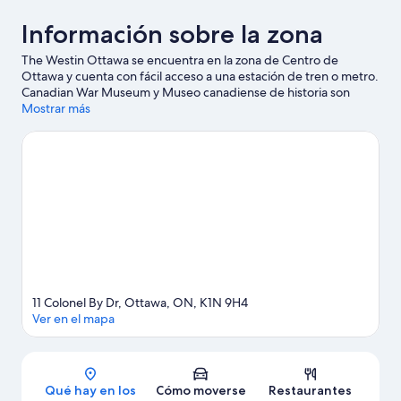
Información sobre la zona
The Westin Ottawa se encuentra en la zona de Centro de
Ottawa y cuenta con fácil acceso a una estación de tren o metro.
Canadian War Museum y Museo canadiense de historia son
lugares de visita obligada para los aficionados a la cultura; si lo
Mostrar más
tuyo son las tiendas, nada como Mercado Byward Market
Square. También merece la pena acercarse a Rideau Canal y
Rogers Centre Ottawa.
Ver guía de viaje de Ottawa
11 Colonel By Dr, Ottawa, ON, K1N 9H4
Ver en el mapa
Mapa
Qué hay en los
Cómo moverse
Restaurantes