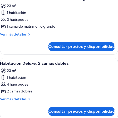
todas
dobles
23 m²
las
1 habitación
fotos
de
3 huéspedes
Habitación
1 cama de matrimonio grande
Deluxe,
Más
Ver más detalles
1
detalles
cama
de
Consultar precios y disponibilidad
Habitación
de
Deluxe,
matrimonio
1
Abrir
Habitación de hotel con una cama grand
grande
5
cama
Habitación Deluxe, 2 camas dobles
todas
de
23 m²
matrimonio
las
grande
1 habitación
fotos
de
4 huéspedes
Habitación
2 camas dobles
Deluxe,
Más
Ver más detalles
2
detalles
camas
de
Consultar precios y disponibilidad
Habitación
dobles
Deluxe,