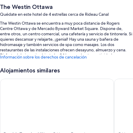
The Westin Ottawa
Quédate en este hotel de 4 estrellas cerca de Rideau Canal
The Westin Ottawa se encuentra a muy poca distancia de Rogers
Centre Ottawa y de Mercado Byward Market Square. Dispone de,
entre otros, un centro comercial, una cafetería y servicio de tintorería. Si
quieres descansar y relajarte, ¡genial! Hay una sauna y bañera de
hidromasaje y también servicios de spa como masajes. Los dos
restaurantes de las instalaciones ofrecen desayuno, almuerzo y cena.
Disfruta del gimnasio abierto las 24 horas y de otras actividades como,
Información sobre los derechos de cancelación
por ejemplo, ráquetbol o squash. Conéctate al wifi gratuito de las zonas
comunes. También encontrarás comodidades como un bar y un centro
Alojamientos similares
de negocios 24 h.
También hay otros servicios, como:
DoubleTree by Hilton Ottawa Downtown
Ottawa M
Una piscina cubierta
Servicio de limusina o coche con chófer, desayuno (de pago) y
bicicletas de alquiler
Aparcamiento con asistencia (de pago), un punto de recarga para
coches y servicio de registro de salida exprés
Servicio de registro de entrada exprés, una caja fuerte en recepción
y un servicio de recepción las 24 horas