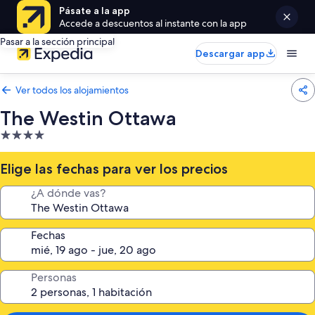
Pásate a la app
Accede a descuentos al instante con la app
Pasar a la sección principal
Descargar app
Ver todos los alojamientos
The Westin Ottawa
Alojamiento
de
4.0 estrellas
Elige las fechas para ver los precios
¿A dónde vas?
Fechas
Personas