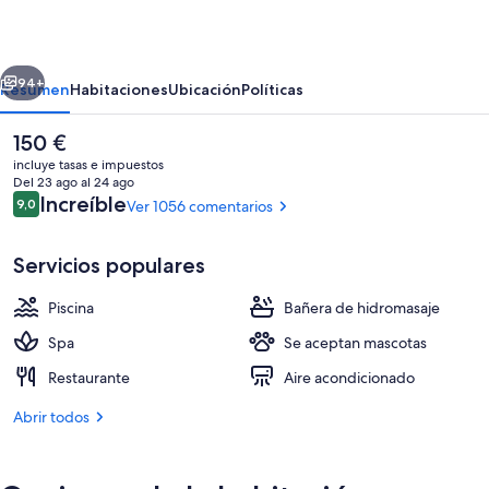
Ottawa
erior
Siguiente
94+
Resumen
Habitaciones
Ubicación
Políticas
El
150 €
precio
incluye tasas e impuestos
actual
Del 23 ago al 24 ago
es
Comentarios
Increíble
9,0
Ver 1056 comentarios
9,0 de 10
de
150 €
Servicios populares
Piscina
Bañera de hidromasaje
Sala de reuniones
Spa
Se aceptan mascotas
Restaurante
Aire acondicionado
Abrir todos