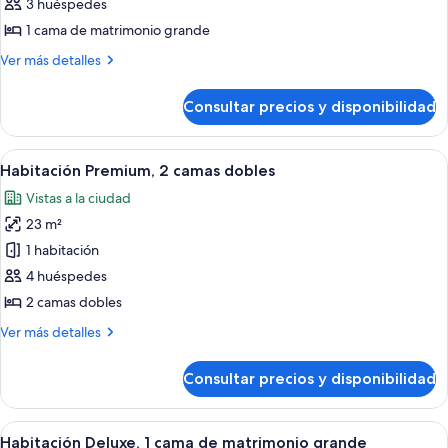
Habitación
3 huéspedes
Premium,
1 cama de matrimonio grande
1
Más
Ver más detalles
cama
detalles
de
de
Consultar precios y disponibilidad
Habitación
matrimonio
Premium,
grande
1
Abrir
Habitación de hotel con una cama grand
6
cama
Habitación Premium, 2 camas dobles
todas
de
Vistas a la ciudad
matrimonio
las
grande
23 m²
fotos
de
1 habitación
Habitación
4 huéspedes
Premium,
2 camas dobles
2
Más
Ver más detalles
camas
detalles
dobles
de
Consultar precios y disponibilidad
Habitación
Premium,
2
Abrir
Habitación de hotel con una cama grande
6
camas
Habitación Deluxe, 1 cama de matrimonio grande