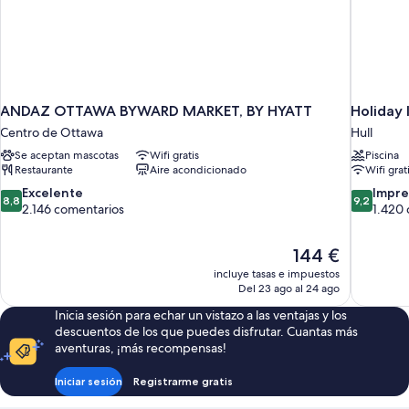
ANDAZ OTTAWA BYWARD MARKET, BY HYATT
Holiday 
Centro de Ottawa
Hull
Se aceptan mascotas
Wifi gratis
Piscina
Restaurante
Aire acondicionado
Wifi grat
8.8
9.2
Excelente
Impre
8,8
9,2
sobre
sobre
2.146 comentarios
1.420
10,
10,
Excelente,
Impresion
El
144 €
2.146 comentarios
1.420 com
precio
incluye tasas e impuestos
actual
Del 23 ago al 24 ago
es
Inicia sesión para echar un vistazo a las ventajas y los
de
descuentos de los que puedes disfrutar. Cuantas más
144 €
aventuras, ¡más recompensas!
Iniciar sesión
Registrarme gratis