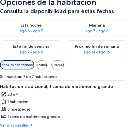
Opciones de la habitación
Consulta la disponibilidad para estas fechas
Consulta la disponibilidad para esta noche, ago 6 - ago 7
Consulta la disponibilidad pa
Esta noche
Mañana
ago 6 - ago 7
ago 7 - ago 8
Consulta la disponibilidad para este fin de semana, ago 7 - ag
Consulta la disponibilidad par
Este fin de semana
Próximo fin de semana
ago 7 - ago 9
ago 14 - ago 16
Filtros
Todas las habitaciones
1 cama
2 camas
disponibles
para
Se muestran 7 de 7 habitaciones
las
Abrir
Habitación de hotel con una cama grande
6
Habitación tradicional, 1 cama de matrimonio grande
habitaciones
todas
23 m²
las
1 habitación
fotos
de
3 huéspedes
Habitación
1 cama de matrimonio grande
tradicional,
Más
Ver más detalles