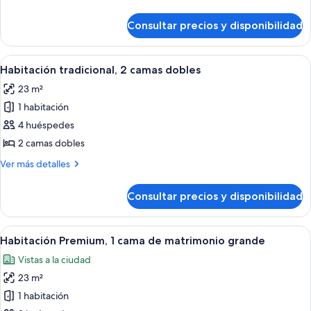
1
detalles
cama
de
Consultar precios y disponibilidad
Habitación
de
tradicional,
matrimonio
1
Abrir
Habitación de hotel con una cama grand
grande
5
cama
Habitación tradicional, 2 camas dobles
todas
de
23 m²
matrimonio
las
grande
1 habitación
fotos
de
4 huéspedes
Habitación
2 camas dobles
tradicional,
Más
Ver más detalles
2
detalles
camas
de
Consultar precios y disponibilidad
Habitación
dobles
tradicional,
2
Abrir
Habitación de hotel con una cama grande
7
camas
Habitación Premium, 1 cama de matrimonio grande
todas
dobles
Vistas a la ciudad
las
23 m²
fotos
de
1 habitación