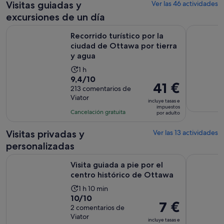
Visitas guiadas y
Ver las 46 actividades
excursiones de un día
Recorrido turístico por la ciudad de Ottawa por tierra y agu
Ottawa: Cr
Recorrido turístico por la
ciudad de Ottawa por tierra
y agua
La
1 h
9.4
9,4/10
duración
El
41 €
sobre
213 comentarios de
de
precio
Viator
10
la
incluye tasas e
es
impuestos
con
actividad
Cancelación gratuita
por adulto
de
213
es
41 €
comentarios
de
Visitas privadas y
Ver las 13 actividades
por
1 hora
personalizadas
adulto
Se abre
Visita guiada a pie por el centro histórico de Ottawa
Ottawa Em
Visita guiada a pie por el
centro histórico de Ottawa
La
1 h 10 min
10.0
10/10
duración
El
7 €
sobre
2 comentarios de
de
precio
Viator
10
la
incluye tasas e