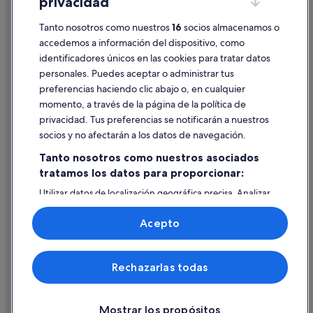
privacidad
Información legal/contacto
Kemptville hoteles
Tanto nosotros como nuestros
16
socios almacenamos o
Pautas sobre el contenido y cómo denunciar contenido
Merrickville hoteles
accedemos a información del dispositivo, como
Hoteles con bar en Ottawa
identificadores únicos en las cookies para tratar datos
Ayuda
personales. Puedes aceptar o administrar tus
Casas de huéspedes en Ottawa
Ayuda
preferencias haciendo clic abajo o, en cualquier
Limoges hoteles
momento, a través de la página de la política de
Cancelar un vuelo
Orleans hoteles
privacidad. Tus preferencias se notificarán a nuestros
Cancelar una reserva de hotel o de un alquiler vacacional
socios y no afectarán a los datos de navegación.
Tay Valley hoteles
Plazos de reembolso
Tanto nosotros como nuestros asociados
Hoteles con conserje en Área de ByWard Market
tratamos los datos para proporcionar:
Utilizar un cupón de Expedia
North Gower hoteles
Utilizar datos de localización geográfica precisa. Analizar
Documentos para viajes internacionales
Perth hoteles
activamente las características del dispositivo para su
identificación. Almacenar la información en un dispositivo
Acepto
y/o acceder a ella. Publicidad y contenido personalizados,
medición de publicidad y contenido, investigación de
audiencia y desarrollo de servicios.
© 2026 Expedia, Inc., una empresa de Expedia Group. Todos los
Rechazarlas todas
Lista de asociados (proveedores)
derechos reservados. Expedia y el logotipo de Expedia son marcas
comerciales o marcas comerciales registradas de Expedia, Inc.
Vacationspot, S.L., Agencia de Viajes, I-AV-0000631.3.
Mostrar los propósitos