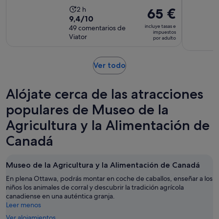
La
2 h
El
65 €
9.4
9,4/10
duración
precio
incluye tasas e
sobre
49 comentarios de
de
es
impuestos
Viator
10
por adulto
la
de
con
actividad
65 €
49
es
por
Se
Ver todo
comentarios
de
adulto
abre
2 horas
en
Alójate cerca de las atracciones
una
pestaña
populares de Museo de la
nueva
Agricultura y la Alimentación de
Canadá
Museo de la Agricultura y la Alimentación de Canadá
En plena Ottawa, podrás montar en coche de caballos, enseñar a los
niños los animales de corral y descubrir la tradición agrícola
canadiense en una auténtica granja.
Leer menos
Ver alojamientos