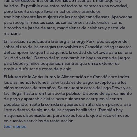
También descubrirás otras formas de hacer pan, mantequilla y
helados. Es posible que estos métodos te parezcan una novedad,
pero lo cierto es que llevan muchos años usándolos
tradicionalmente las mujeres de las granjas canadienses. Aprovecha
para recopilar recetas caseras canadienses tradicionales, como
bizcocho de jarabe de arce, magdalenas de calabaza y pastel de
manzana.
En la sección dedicada a la energía, Energy Park, podrás aprender
sobre el uso de las energías renovables en Canadá e indagar acerca
del compromiso que ha adquirido la ciudad de Ottawa para ser una
“ciudad verde”. Dentro del museo también hay una zona de juegos
para bebés y niños pequeños, mientras que en su exterior es
posible disfrutar de zonas de picnic.
El Museo de la Agricultura y la Alimentación de Canadá abre todos
los días menos los lunes. La entrada es de pago, excepto para los
niños menores de tres años. Se encuentra cerca del lago Dows y es
fácil llegar hasta él en transporte público. Dispone de aparcamiento
de pago y aparcabicicletas para quienes se acerquen al centro
pedaleando.Tráete la comida si quieres disfrutar de un picnic al aire
libre o dentro de alguna de las carpas habilitadas. También hay
máquinas dispensadoras, pero eso es todo lo que ofrece el museo
en cuanto a servicios de restauración.
Leer menos