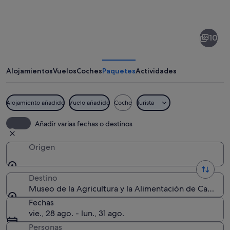
de
Museo
10
de
la
Agricultura
Alojamientos
Vuelos
Coches
Paquetes
Actividades
y
la
Alojamiento añadido
Vuelo añadido
Coche
Turista
Alimentación
Un granero rojo, un silo grande y un 
Añadir varias fechas o destinos
de
Canadá
Origen
Destino
Museo de la Agricultura y la Alimentación de Canadá,
Fechas
vie., 28 ago. - lun., 31 ago.
Personas