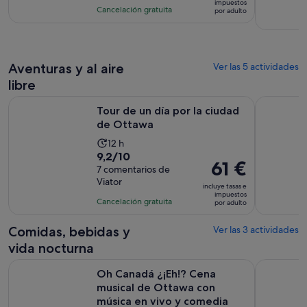
es
impuestos
con
actividad
Cancelación gratuita
por adulto
de
2
es
7 €
comentarios
de
por
1 hora
adulto
y
Aventuras y al aire
Ver las 5 actividades
10 minutos
libre
Se abre en una pesta
Tour de un día por la ciudad de Ottawa
Ottawa: Av
Tour de un día por la ciudad
de Ottawa
La
12 h
9.2
9,2/10
duración
El
61 €
sobre
7 comentarios de
de
precio
Viator
10
la
incluye tasas e
es
impuestos
con
actividad
Cancelación gratuita
por adulto
de
7
es
61 €
comentarios
de
Comidas, bebidas y
Ver las 3 actividades
por
12 horas
vida nocturna
adulto
Oh Canadá ¿¡Eh!? Cena musical de Ottawa con música en vi
Cena progr
Oh Canadá ¿¡Eh!? Cena
musical de Ottawa con
música en vivo y comedia