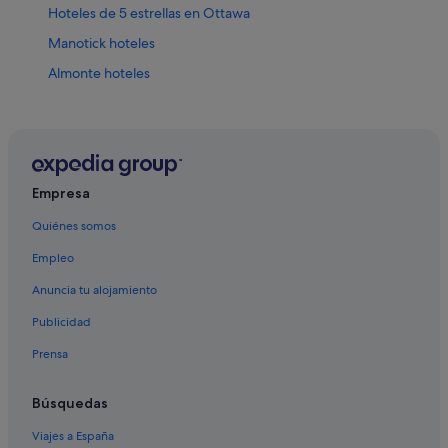
Hoteles de 5 estrellas en Ottawa
Manotick hoteles
Almonte hoteles
Rockland hoteles
Lebreton Flats hoteles
Casselman hoteles
Oxford Mills hoteles
Empresa
Arnprior hoteles
Quiénes somos
Prescott hoteles
Empleo
Jasper hoteles
Anuncia tu alojamiento
Alejandría hoteles
Publicidad
Hoteles baratos en Ottawa
Prensa
Centro de la ciudad hoteles
Carleton Place hoteles
Búsquedas
Vanier hoteles
Viajes a España