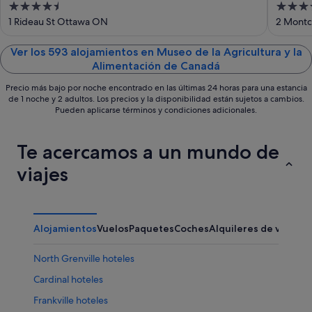
4.5
3.5
Conf
ago
out
out
1 Rideau St Ottawa ON
2 Montc
of
of
5
5
Ver los 593 alojamientos en Museo de la Agricultura y la
Alimentación de Canadá
Precio más bajo por noche encontrado en las últimas 24 horas para una estancia
de 1 noche y 2 adultos. Los precios y la disponibilidad están sujetos a cambios.
Pueden aplicarse términos y condiciones adicionales.
Te acercamos a un mundo de
viajes
Alojamientos
Vuelos
Paquetes
Coches
Alquileres de vacaci
North Grenville hoteles
Cardinal hoteles
Frankville hoteles