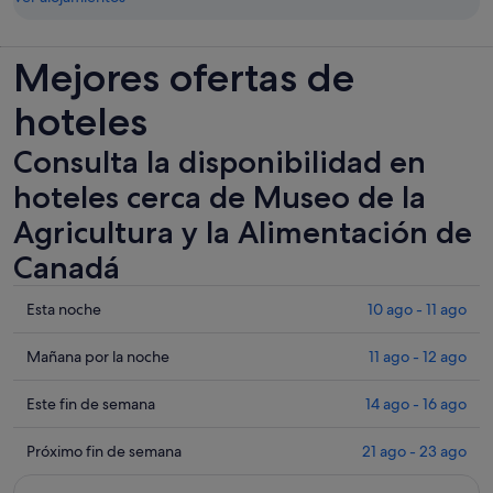
Mejores ofertas de
hoteles
Consulta la disponibilidad en
hoteles cerca de Museo de la
Agricultura y la Alimentación de
Canadá
Comprueba
Esta noche
10 ago - 11 ago
los
precios
Comprueba
Mañana por la noche
11 ago - 12 ago
cerca
los
de
precios
Comprueba
Este fin de semana
14 ago - 16 ago
Museo
cerca
los
de
de
precios
Comprueba
Próximo fin de semana
21 ago - 23 ago
la
Museo
cerca
los