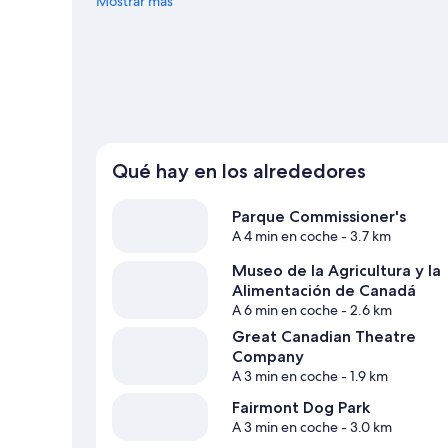
un evento especial? Puedes buscar el calendario de Esta
Mostrar más
National Arts Centre, que también merece la pena. Reser
actividades como las rutas a pie o en bicicleta.
Ver guía d
Qué hay en los alrededores
Parque Commissioner's
A 4 min en coche
- 3.7 km
Museo de la Agricultura y la
Alimentación de Canadá
A 6 min en coche
- 2.6 km
Great Canadian Theatre
Company
A 3 min en coche
- 1.9 km
Fairmont Dog Park
A 3 min en coche
- 3.0 km