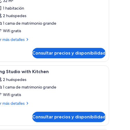
32 m²
abitación
1 habitación
stándar,
2 huéspedes
1 cama de matrimonio grande
ama
Wifi gratis
e
atrimonio
ás
r más detalles
talles
rande,
o
Consultar precios y disponibilidad
bitación
umadores,
tándar,
igorífico
te, escritorio
brir
Ropa de cama hipoalergénica, caja fuerte, escr
5
ma
ng Studio with Kitchen
odas
icroondas
2 huéspedes
trimonio
s
ande,
1 cama de matrimonio grande
otos
e
Wifi gratis
madores,
ing
gorífico
ás
r más detalles
tudio
talles
croondas
ith
Consultar precios y disponibilidad
ng
itchen
udio
th