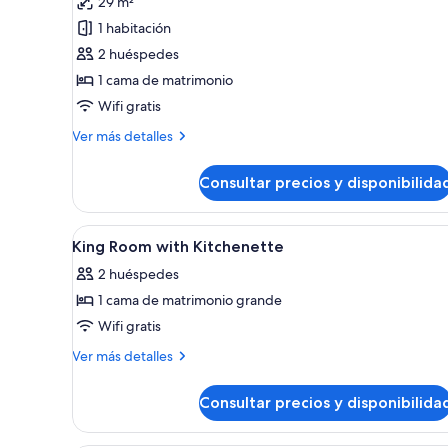
29 m²
Habitación
1 habitación
estándar,
2 huéspedes
1
1 cama de matrimonio
cama
Wifi gratis
de
matrimonio,
Más
Ver más detalles
detalles
no
de
fumadores,
Consultar precios y disponibilida
Habitación
frigorífico
estándar,
y
1
Abrir
Ropa de cama hipoalergénica, c
7
cama
King Room with Kitchenette
microondas
todas
de
2 huéspedes
matrimonio,
las
no
1 cama de matrimonio grande
fotos
fumadores,
de
Wifi gratis
frigorífico
King
y
Más
Ver más detalles
microondas
Room
detalles
de
with
Consultar precios y disponibilida
King
Kitchenette
Room
with