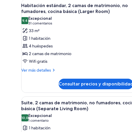
Abrir
Habitación de hotel con cama, 
6
Kitchenette
Habitación estándar, 2 camas de matrimonio, no
todas
fumadores, cocina básica (Larger Room)
las
Excepcional
9,4
fotos
9,4 de 10
(31 comentarios)
31 comentarios
de
33 m²
Habitación
1 habitación
estándar,
4 huéspedes
2
2 camas de matrimonio
camas
Wifi gratis
de
matrimonio,
Más
Ver más detalles
detalles
no
de
fumadores,
Consultar precios y disponibilida
Habitación
cocina
estándar,
básica
2
Abrir
Un espacio habitable compacto
9
camas
Suite, 2 camas de matrimonio, no fumadores, coc
(Larger
todas
de
básica (Separate Living Room)
Room)
matrimonio,
las
Excepcional
no
10,0
fotos
10,0 de 10
(1 comentario)
1 comentario
fumadores,
de
1 habitación
cocina