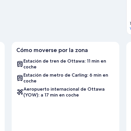
dio Canadian Tire Centre. Intenta sacar tiempo para pasar por
va algo de tiempo para explorar la naturaleza realizando
e viaje de Ottawa
Cómo moverse por la zona
Estación de tren de Ottawa: 11 min en
coche
Estación de metro de Carling: 6 min en
coche
Aeropuerto internacional de Ottawa
(YOW): a 17 min en coche