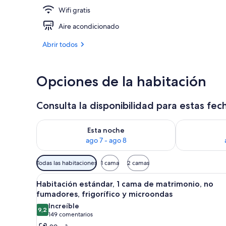
Wifi gratis
Ropa de cama 
Aire acondicionado
Abrir todos
Opciones de la habitación
Consulta la disponibilidad para estas fec
Consulta la disponibilidad para esta noche, ago 7 - 
Consulta la d
Esta noche
ago 7 - ago 8
Filtros
Todas las habitaciones
1 cama
2 camas
disponibles
Abrir
Una habitación de hotel moder
para
5
Habitación estándar, 1 cama de matrimonio, no
todas
las
fumadores, frigorífico y microondas
las
habitaciones
Increíble
9,2
fotos
9,2 de 10
(149 comentarios)
149 comentarios
de