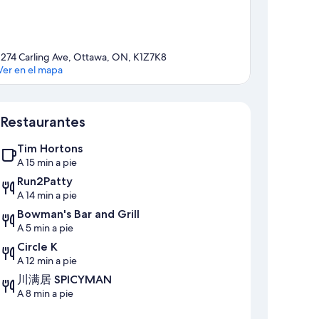
1274 Carling Ave, Ottawa, ON, K1Z7K8
Ver en el mapa
Mapa
Restaurantes
Tim Hortons
A 15 min a pie
Run2Patty
A 14 min a pie
Bowman's Bar and Grill
A 5 min a pie
Circle K
A 12 min a pie
川满居 SPICYMAN
A 8 min a pie