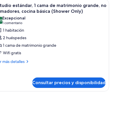
 cuadro en la pared.
itorio, silla, lámpara y un televisor de pantalla plana grande.
brir
Una cocina moderna con electrodomésticos de 
6
tchen
tudio estándar, 1 cama de matrimonio grande, no
odas
madores, cocina básica (Shower Only)
s
Excepcional
,0
otos
10,0 de 10
(1 comentario)
1 comentario
e
1 habitación
studio
2 huéspedes
stándar,
1 cama de matrimonio grande
Wifi gratis
ama
ás
e
r más detalles
talles
atrimonio
rande,
tudio
o
tándar,
Consultar precios y disponibilidad
umadores,
ma
ocina
trodomésticos modernos y una planta en maceta.
ásica
trimonio
Shower
ande,
nly)
madores,
cina
sica