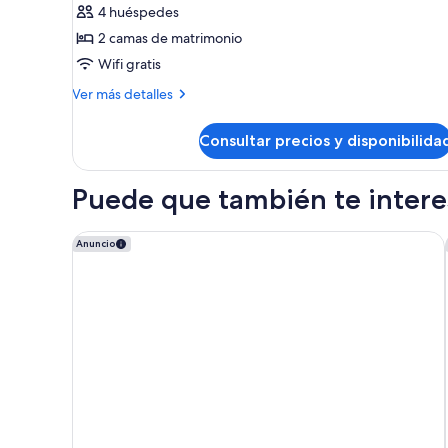
Suite,
básica
4 huéspedes
(Larger
2
2 camas de matrimonio
Room)
camas
Wifi gratis
de
Más
matrimonio,
Ver más detalles
detalles
no
de
fumadores,
Consultar precios y disponibilida
Suite,
cocina
2
camas
básica
Puede que también te interes
de
(Separate
matrimonio,
Living
no
Moxy Ottawa Downtown
Anuncio
Room)
fumadores,
cocina
básica
(Separate
Living
Room)