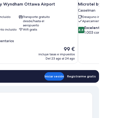
by Wyndham Ottawa Airport
Microtel by Wyndh
Casselman
ncluido
Transporte gratuito
Desayuno incluido
desde/hasta el
Aparcamiento incluido
aeropuerto
8.8
Excelente
to incluido
Wifi gratis
8,8
sobre
1.003 comentarios
10,
mentarios
Excelente,
1.003 comentarios
El
99 €
precio
incluye tasas e impuestos
arios
actual
Del 23 ago al 24 ago
es
de
99 €
Iniciar sesión
Registrarme gratis