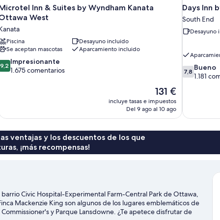
Microtel Inn & Suites by Wyndham Kanata
Days Inn 
Ottawa West
South End
Kanata
Desayuno i
Piscina
Desayuno incluido
Se aceptan mascotas
Aparcamiento incluido
Aparcamien
9.2
Impresionante
9,2
7.8
Bueno
sobre
1.675 comentarios
7,8
sobre
1.181 co
10,
10,
Impresionante,
El
131 €
Bueno,
1.675 comentarios
precio
incluye tasas e impuestos
1.181 coment
actual
Del 9 ago al 10 ago
es
de
131 €
 las ventajas y los descuentos de los que
turas, ¡más recompensas!
 barrio Civic Hospital-Experimental Farm-Central Park de Ottawa,
 Finca Mackenzie King son algunos de los lugares emblemáticos de
ue Commissioner's y Parque Lansdowne. ¿Te apetece disfrutar de