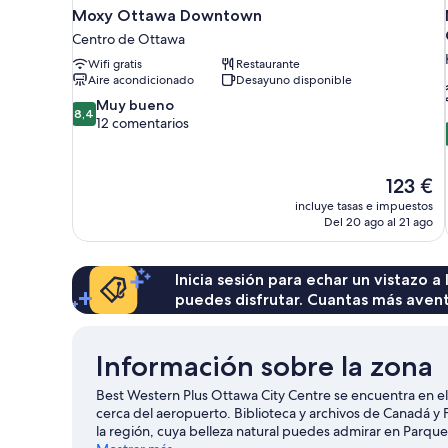
Moxy Ottawa Downtown
Centro de Ottawa
Wifi gratis
Restaurante
Aire acondicionado
Desayuno disponible
8.4
Muy bueno
8,4
sobre
12 comentarios
10,
Muy
bueno,
El
123 €
12 comentarios
precio
incluye tasas e impuestos
actual
Del 20 ago al 21 ago
es
de
123 €
Inicia sesión para echar un vistazo a
puedes disfrutar. Cuantas más aven
Información sobre la zona
Best Western Plus Ottawa City Centre se encuentra en el
cerca del aeropuerto. Biblioteca y archivos de Canadá y
la región, cuya belleza natural puedes admirar en Parq