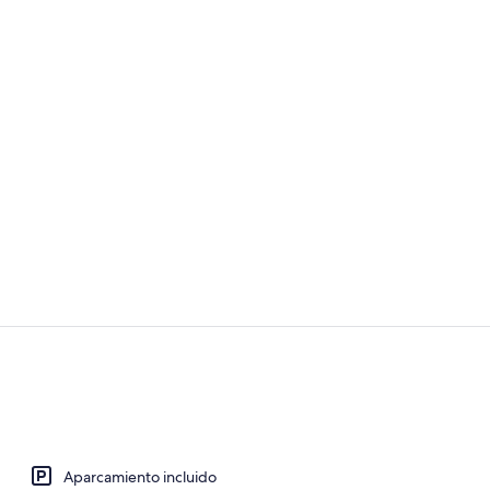
Ropa de cama
Ropa de cama
Aparcamiento incluido