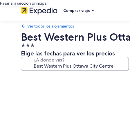
Pasar a la sección principal
Comprar viaje
Ver todos los alojamientos
Best Western Plus Ott
Alojamiento
de
Elige las fechas para ver los precios
3.0 estrellas
¿A dónde vas?
Galería
de
imágenes
de
Best
Western
Plus