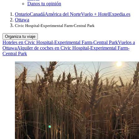
Danos tu opinión
Ontario
Canadá
América del Norte
Vuelo + Hotel
Expedia.es
Ottawa
Civic Hospital-Experimental Farm-Central Park
Organiza tu viaje
Hoteles en Civic Hospital-Experimental Farm-Central Park
Vuelos a
Ottawa
Alquiler de coches en Civic Hospital-Experimental Farm-
Central Park