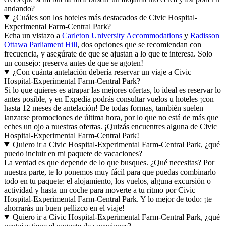
andando?
¿Cuáles son los hoteles más destacados de Civic Hospital-
Experimental Farm-Central Park?
Echa un vistazo a
Carleton University Accommodations
y
Radisson
Ottawa Parliament Hill
, dos opciones que se recomiendan con
frecuencia, y asegúrate de que se ajustan a lo que te interesa. Solo
un consejo: ¡reserva antes de que se agoten!
¿Con cuánta antelación debería reservar un viaje a Civic
Hospital-Experimental Farm-Central Park?
Si lo que quieres es atrapar las mejores ofertas, lo ideal es reservar lo
antes posible, y en Expedia podrás consultar vuelos u hoteles ¡con
hasta 12 meses de antelación! De todas formas, también suelen
lanzarse promociones de última hora, por lo que no está de más que
eches un ojo a nuestras ofertas. ¡Quizás encuentres alguna de Civic
Hospital-Experimental Farm-Central Park!
Quiero ir a Civic Hospital-Experimental Farm-Central Park, ¿qué
puedo incluir en mi paquete de vacaciones?
La verdad es que depende de lo que busques. ¿Qué necesitas? Por
nuestra parte, te lo ponemos muy fácil para que puedas combinarlo
todo en tu paquete: el alojamiento, los vuelos, alguna excursión o
actividad y hasta un coche para moverte a tu ritmo por Civic
Hospital-Experimental Farm-Central Park. Y lo mejor de todo: ¡te
ahorrarás un buen pellizco en el viaje!
Quiero ir a Civic Hospital-Experimental Farm-Central Park, ¿qué