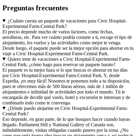
Preguntas frecuentes
¿Cuánto cuesta un paquete de vacaciones para Civic Hospital-
Experimental Farm-Central Park?
El precio depende mucho de varios factores, como fechas,
aerolíneas, etc. Para ver cuánto podría costarte a ti, escoge el tipo de
alojamiento, los vuelos y las actividades como mejor te venga.
Desde luego, el paquete puede ser la mejor opción para ahorrar en tu
viaje a Civic Hospital-Experimental Farm-Central Park.
Quiero irme de vacaciones a Civic Hospital-Experimental Farm-
Central Park, ¿cómo hago para reservar un paquete barato?
El paquete es tu mejor baza si lo que buscas es ahorrar en tus días
por Civic Hospital-Experimental Farm-Central Park. Y, desde
Expedia, ¡es muy fácil! Nosotros te ponemos todo a tu disposición,
pues te ofrecemos más de 500 líneas aéreas, más de 1 millón de
alojamientos e infinidad de actividades por todo el mundo. Tú te
encargarás de decidir qué vuelo, hotel y excursión te interesan y de
combinarlo todo como te convenga.
¿Dónde puedo alojarme en Civic Hospital-Experimental Farm-
Central Park?
Eso depende, en gran parte, de lo que busques hacer cuando hayas
llegado. Parliament Hill y National Gallery of Canada son,
indudablemente, visitas obligadas cuando pasees por la zona. ¿No
crees que sería buena idea buscar un alojamiento cerca y así poder ir