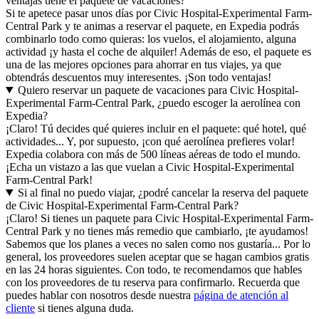
ventajas tiene el paquete de vacaciones?
Si te apetece pasar unos días por Civic Hospital-Experimental Farm-
Central Park y te animas a reservar el paquete, en Expedia podrás
combinarlo todo como quieras: los vuelos, el alojamiento, alguna
actividad ¡y hasta el coche de alquiler! Además de eso, el paquete es
una de las mejores opciones para ahorrar en tus viajes, ya que
obtendrás descuentos muy interesentes. ¡Son todo ventajas!
Quiero reservar un paquete de vacaciones para Civic Hospital-
Experimental Farm-Central Park, ¿puedo escoger la aerolínea con
Expedia?
¡Claro! Tú decides qué quieres incluir en el paquete: qué hotel, qué
actividades... Y, por supuesto, ¡con qué aerolínea prefieres volar!
Expedia colabora con más de 500 líneas aéreas de todo el mundo.
¡Echa un vistazo a las que vuelan a Civic Hospital-Experimental
Farm-Central Park!
Si al final no puedo viajar, ¿podré cancelar la reserva del paquete
de Civic Hospital-Experimental Farm-Central Park?
¡Claro! Si tienes un paquete para Civic Hospital-Experimental Farm-
Central Park y no tienes más remedio que cambiarlo, ¡te ayudamos!
Sabemos que los planes a veces no salen como nos gustaría... Por lo
general, los proveedores suelen aceptar que se hagan cambios gratis
en las 24 horas siguientes. Con todo, te recomendamos que hables
con los proveedores de tu reserva para confirmarlo. Recuerda que
puedes hablar con nosotros desde nuestra
página de atención al
cliente
si tienes alguna duda.