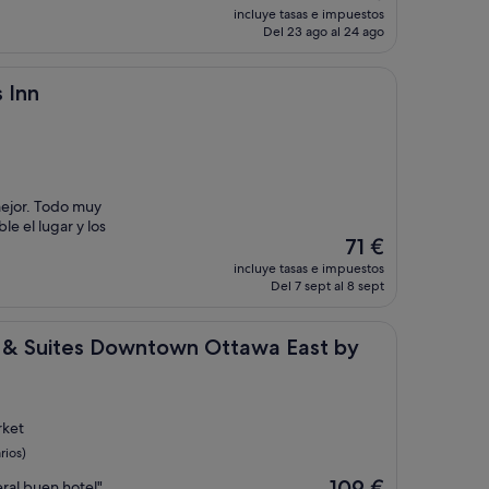
precio
incluye tasas e impuestos
actual
Del 23 ago al 24 ago
es
de
133 €
 Inn
mejor. Todo muy
e el lugar y los
El
71 €
precio
incluye tasas e impuestos
actual
Del 7 sept al 8 sept
es
de
71 €
es Downtown Ottawa East by IHG
s & Suites Downtown Ottawa East by
rket
rios)
El
109 €
eral buen hotel"