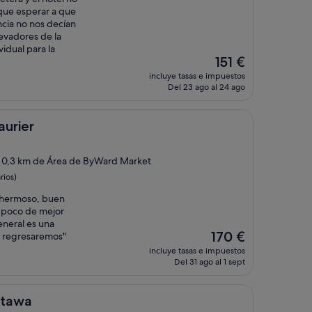
que esperar a que
ncia no nos decían
levadores de la
idual para la
El
151 €
precio
incluye tasas e impuestos
actual
Del 23 ago al 24 ago
es
de
151 €
aurier
a 0,3 km de Área de ByWard Market
rios)
s hermoso, buen
n poco de mejor
eneral es una
El
170 €
o regresaremos"
precio
incluye tasas e impuestos
actual
Del 31 ago al 1 sept
es
de
170 €
ttawa