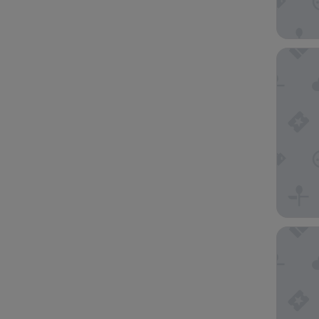
DoubleT
The Wes