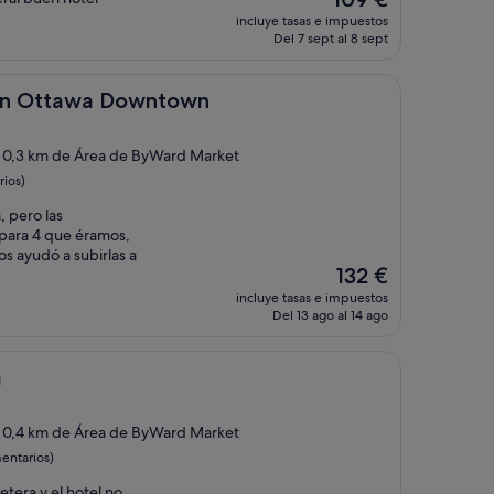
precio
incluye tasas e impuestos
actual
Del 7 sept al 8 sept
es
de
109 €
awa Downtown
ton Ottawa Downtown
a 0,3 km de Área de ByWard Market
ios)
, pero las
para 4 que éramos,
s ayudó a subirlas a
El
132 €
precio
incluye tasas e impuestos
actual
Del 13 ago al 14 ago
es
de
132 €
a
a 0,4 km de Área de ByWard Market
entarios)
tera y el hotel no