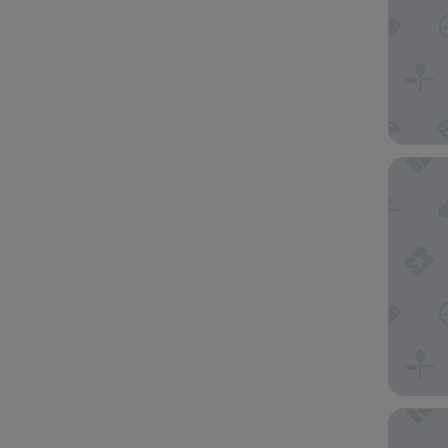
Fairmont
Les Suit