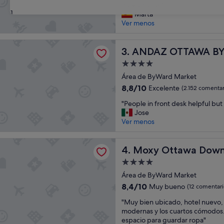
a
c
muy amable!"
(1.292 comentarios)
31
u
i
Marta
b
ó
Ver menos
i
n
c
,
OTTAWA BYWARD MARKET, BY HYATT
a
ANDAZ OTTAWA BYWARD M
p
3. ANDAZ OTTAWA B
c
e
Alojamiento
i
r
de
ó
Área de ByWard Market
s
4.0 estrellas
n
o
8.8
8,8/10
Excelente
(2.152 comentar
s
n
sobre
"
i
"People in front desk helpful but
a
10,
P
n
Jose
l
Excelente,
e
d
Ver menos
a
(2.152 comentarios)
o
u
m
p
d
a
ttawa Downtown
l
Moxy Ottawa Downtown
a
4. Moxy Ottawa Dow
b
e
e
l
Alojamiento
i
s
e
de
n
Área de ByWard Market
l
,
4.0 estrellas
f
o
e
8.4
8,4/10
Muy bueno
(12 comentari
r
m
l
sobre
"
o
"Muy bien ubicado, hotel nuevo, 
e
d
10,
M
n
modernas y los cuartos cómodos.
j
e
Muy
u
t
espacio para guardar ropa"
o
s
bueno,