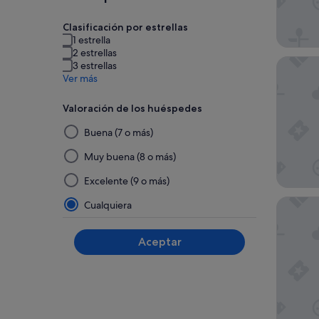
Clasificación por estrellas
1 estrella
2 estrellas
ANDAZ 
3 estrellas
Ver más
Valoración de los huéspedes
Al
Buena (7 o más)
seleccionar
y
Muy buena (8 o más)
aplicar
Excelente (9 o más)
un
filtro
Moxy O
Cualquiera
de
este
Aceptar
grupo,
los
resultados
se
actualizarán