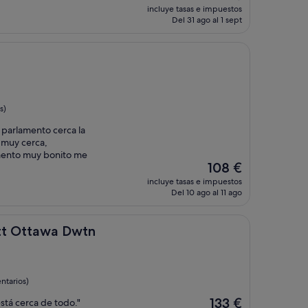
precio
incluye tasas e impuestos
actual
Del 31 ago al 1 sept
es
de
123 €
s)
 parlamento cerca la
, muy cerca,
amento muy bonito me
El
108 €
precio
incluye tasas e impuestos
actual
Del 10 ago al 11 ago
es
de
108 €
wa Dwtn
ott Ottawa Dwtn
ntarios)
El
133 €
stá cerca de todo."