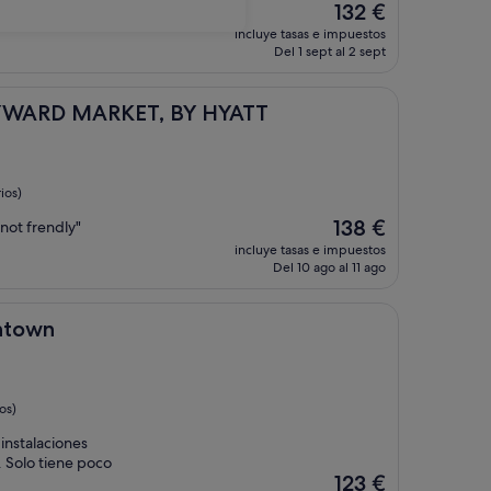
El
132 €
precio
incluye tasas e impuestos
actual
Del 1 sept al 2 sept
es
de
132 €
ARKET, BY HYATT
YWARD MARKET, BY HYATT
ios)
El
138 €
 not frendly"
precio
incluye tasas e impuestos
actual
Del 10 ago al 11 ago
es
de
138 €
ntown
os)
instalaciones
 Solo tiene poco
El
123 €