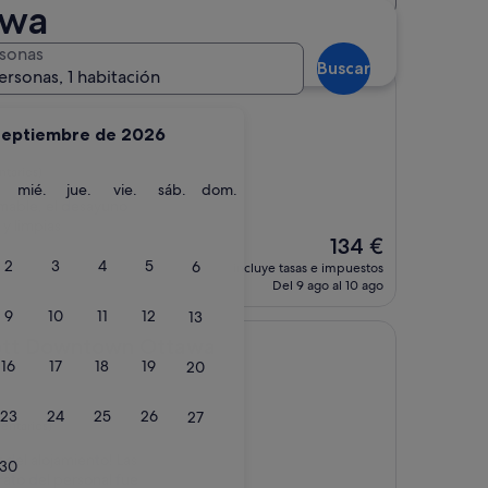
awa
ByWard Market
sonas
Buscar
ersonas, 1 habitación
septiembre de 2026
tarios)
martes
miércoles
jueves
viernes
sábado
domingo
mié.
jue.
vie.
sáb.
dom.
amable, el desayuno
y limpias
El
134 €
precio
2
3
4
5
6
incluye tasas e impuestos
actual
Del 9 ago al 10 ago
es
9
10
11
12
13
de
134 €
ntown Ottawa
iott Downtown Ottawa
16
17
18
19
20
23
24
25
26
27
entarios)
 del alojamiento! Las
30
rato del personal fue