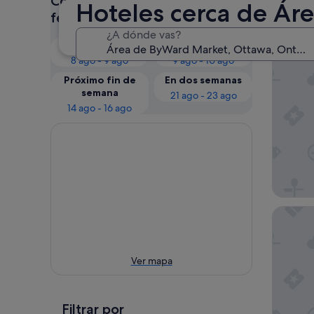
Consulta los precios para estas
Hoteles cerca de Ár
Nues
fechas
¿A dónde vas?
Esta noche
Mañana
Byward 
8 ago - 9 ago
9 ago - 10 ago
Próximo fin de
En dos semanas
semana
21 ago - 23 ago
14 ago - 16 ago
Courtya
Ver mapa
Filtrar por