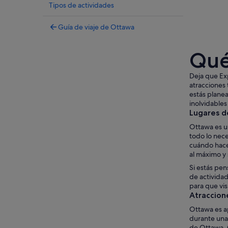
Tipos de actividades
Guía de viaje de Ottawa
Qué
Deja que Exp
atracciones 
estás planea
inolvidables
Lugares d
Ottawa es u
todo lo nec
cuándo hace
al máximo y
Si estás pen
de actividad
para que vis
Atraccion
Ottawa es ap
durante una 
de Ottawa. C