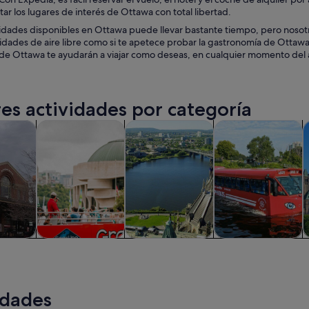
itar los lugares de interés de Ottawa con total libertad.
idades disponibles en Ottawa puede llevar bastante tiempo, pero nosotr
idades de aire libre como si te apetece probar la gastronomía de Ottawa 
de Ottawa te ayudarán a viajar como deseas, en cualquier momento del añ
es actividades por categoría
Se abre en una pestaña nueva
Se abre en una pestaña nueva
Se a
iadas y excursiones de un día
Historia y cultura
Visitas privadas y personalizadas
Visitas acuáticas y
A
iadas y
Historia y cultura
Visitas privadas y
Visitas acuáticas y
nes de
personalizadas
cruceros
ía
idades