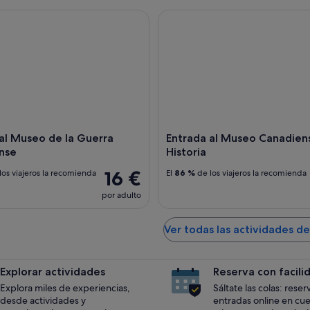
 Museo de la Guerra Canadiense
Entrada al Museo Canadiense 
al Museo de la Guerra
Entrada al Museo Canadien
nse
Historia
16 €
los viajeros la recomienda
El
86 %
de los viajeros la recomienda
por adulto
Ver todas las actividades 
Explorar actividades
Reserva con facili
Explora miles de experiencias,
Sáltate las colas: reser
desde actividades y
entradas online en cu