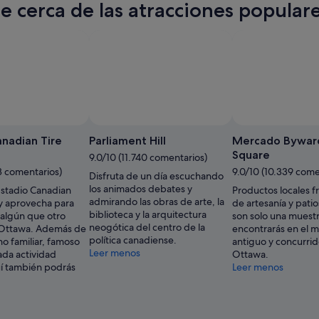
te cerca de las atracciones popula
anadian Tire
Parliament Hill
Mercado Bywar
Square
9.0/10 (11.740 comentarios)
3 comentarios)
9.0/10 (10.339 come
Disfruta de un día escuchando
los animados debates y
Estadio Canadian
Productos locales f
admirando las obras de arte, la
 y aprovecha para
de artesanía y patio
biblioteca y la arquitectura
 algún que otro
son solo una muestr
neogótica del centro de la
 Ottawa. Además de
encontrarás en el 
política canadiense.
no familiar, famoso
antiguo y concurri
Leer menos
ada actividad
Ottawa.
uí también podrás
Leer menos