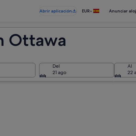
•
Abrir aplicación
EUR
Anunciar alo
n Ottawa
Del
Al
21 ago
22 