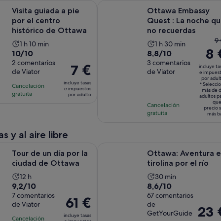
Se abre en una pest
ada a pie por el centro histórico de Ottawa
Ottawa Embassy Quest : La noche 
Visita guiada a pie
Ottawa Embassy
por el centro
Quest : La noche q
histórico de Ottawa
no recuerdas
El
9 
La
La
1 h 10 min
1 h 30 min
8 
p
10.0
8.8
10/10
8,8/10
duración
duración
a
sobre
2 comentarios
sobre
3 comentarios
de
de
El
7 €
incluye ta
e
de Viator
de Viator
10
10
e impues
la
la
precio
por adul
d
con
con
incluye tasas
actividad
actividad
* Selecci
Cancelación
es
e impuestos
más de 
9
2
3
gratuita
es
es
por adulto
de
adultos p
y
que
comentarios
comentarios
de
Cancelación
de
7 €
precio 
el
gratuita
más b
1 hora
1 hora
por
ac
y
y
adulto
e
s y al aire libre
10 minutos
30 minutos
d
Se abre en una pestaña nueva
 día por la ciudad de Ottawa
Ottawa: Aventura en tirolina por el
Tour de un día por la
Ottawa: Aventura 
8
ciudad de Ottawa
tirolina por el río
p
a
La
La
12 h
30 min
9.2
8.6
9,2/10
8,6/10
duración
duración
sobre
7 comentarios
sobre
67 comentarios
de
de
El
61 €
de Viator
de
10
10
la
la
El
23 
precio
GetYourGuide
con
con
incluye tasas
actividad
actividad
precio
Cancelación
es