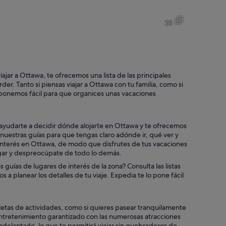
Un río con barcos, un árbol grande y un edificio histórico con torres a
Un gran esqueleto fósil marino
25
Un puente cubierto de nieve sobre un río helado, con bancos y un par
Un río con esclusas, un puente
jar a Ottawa, te ofrecemos una lista de las principales
er. Tanto si piensas viajar a Ottawa con tu familia, como si
lo ponemos fácil para que organices unas vacaciones
o de nieve al frente.
 ayudarte a decidir dónde alojarte en Ottawa y te ofrecemos
estras guías para que tengas claro adónde ir, qué ver y
 interés en Ottawa, de modo que disfrutes de tus vacaciones
ugar y despreocúpate de todo lo demás.
 guías de lugares de interés de la zona? Consulta las listas
a planear los detalles de tu viaje. Expedia te lo pone fácil
letas de actividades, como si quieres pasear tranquilamente
entretenimiento garantizado con las numerosas atracciones
r adelantado, lo que te permitirá viajar sin quebraderos de