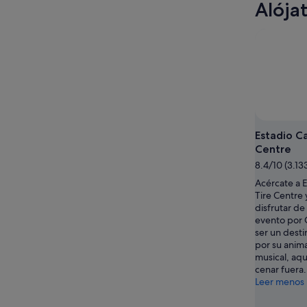
Alója
Estadio C
Centre
8.4/10 (3.13
Acércate a 
Tire Centre
disfrutar de
evento por
ser un desti
por su anim
musical, aq
cenar fuera.
Leer menos