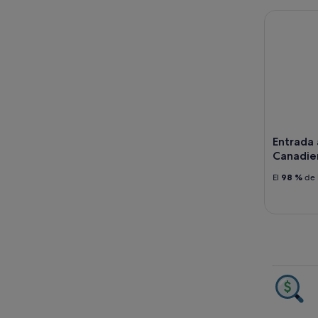
Entrada al
Entrada 
Canadie
El
98 %
de 