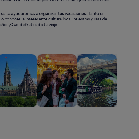
os te ayudaremos a organizar tus vacaciones. Tanto si
o conocer la interesante cultura local, nuestras guías de
o. ¡Que disfrutes de tu viaje!
bre en una pestaña nueva
Se abre en una pestaña nueva
Se abre en una pestaña nueva
Se abre en 
Se abr
 cruceros
venturas y al aire libre
Comidas, bebidas y vida nocturna
Actividades acuáticas
Clases y t
Aventuras y al
Comidas,
Actividades
Clases y t
aire libre
bebidas y vida
acuáticas
nocturna