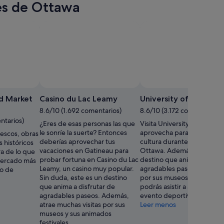
res de Ottawa
d Market
Casino du Lac Leamy
University of Ottawa
8.6/10 (1.692 comentarios)
8.6/10 (3.172 comentarios)
ntarios)
¿Eres de esas personas las que
Visita University of Ottawa 
le sonríe la suerte? Entonces
aprovecha para empapart
rescos, obras
deberías aprovechar tus
cultura durante tu viaje a
s históricos
vacaciones en Gatineau para
Ottawa. Además de ser un
a de lo que
probar fortuna en Casino du Lac
destino que anima a disfru
mercado más
Leamy, un casino muy popular.
agradables paseos, conoc
do de
Sin duda, este es un destino
por sus museos, aquí tamb
que anima a disfrutar de
podrás asistir a algún que 
agradables paseos. Además,
evento deportivo.
atrae muchas visitas por sus
Leer menos
museos y sus animados
festivales.