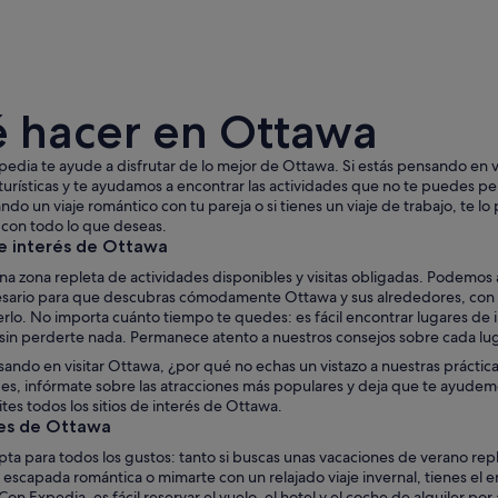
 hacer en Ottawa
edia te ayude a disfrutar de lo mejor de Ottawa. Si estás pensando en via
turísticas y te ayudamos a encontrar las actividades que no te puedes perd
ndo un viaje romántico con tu pareja o si tienes un viaje de trabajo, te 
 con todo lo que deseas.
Una iglesia con dos altas agujas y un parque cubiert
e interés de Ottawa
na zona repleta de actividades disponibles y visitas obligadas. Podemos
esario para que descubras cómodamente Ottawa y sus alrededores, con nu
rlo. No importa cuánto tiempo te quedes: es fácil encontrar lugares de
 sin perderte nada. Permanece atento a nuestros consejos sobre cada l
sando en visitar Ottawa, ¿por qué no echas un vistazo a nuestras prácticas
es, infórmate sobre las atracciones más populares y deja que te ayudemos 
ites todos los sitios de interés de Ottawa.
es de Ottawa
ta para todos los gustos: tanto si buscas unas vacaciones de verano rep
escapada romántica o mimarte con un relajado viaje invernal, tienes el 
on Expedia, es fácil reservar el vuelo, el hotel y el coche de alquiler po