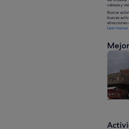
cabeza y vis
Buscar activ
buscas activ
atracciones 
Leer menos
Mejor
Visitas gu
Visitas gu
excursio
un d
Activ