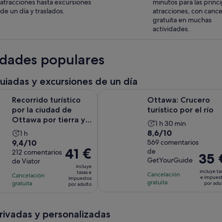
atracciones hasta excursiones
minutos para las princ
de un día y traslados.
atracciones, con cance
gratuita en muchas
actividades.
idades populares
guiadas y excursiones de un día
Se abre en 
turístico por la ciudad de Ottawa por tierra y agua
Ottawa: Crucero turístico por el rí
Recorrido turístico
Ottawa: Crucero
por la ciudad de
turístico por el río
Ottawa por tierra y
La
1 h 30 min
agua
8.6
8,6/10
La
1 h
duración
9.4
9,4/10
sobre
569 comentarios
duración
de
El
41 €
de
sobre
212 comentarios
10
de
la
El
35 
precio
GetYourGuide
de Viator
10
con
la
actividad
precio
incluye
es
incluye ta
con
tasas e
569
actividad
Cancelación
es
es
Cancelación
e impues
impuestos
de
gratuita
212
gratuita
comentarios
por adu
es
por adulto
de
de
41 €
comentarios
de
1 hora
35 €
por
1 hora
y
por
adulto
privadas y personalizadas
30 minutos
adulto