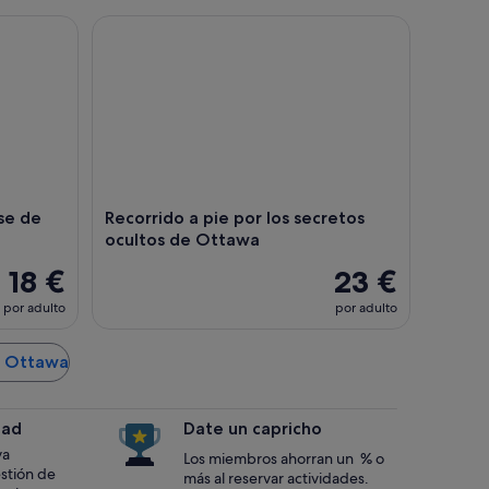
de Historia
Recorrido a pie por los secretos ocultos de Ottaw
se de
Recorrido a pie por los secretos
ocultos de Ottawa
18 €
23 €
por adulto
por adulto
de Ottawa
dad
Date un capricho
va
Los miembros ahorran un % o
estión de
más al reservar actividades.