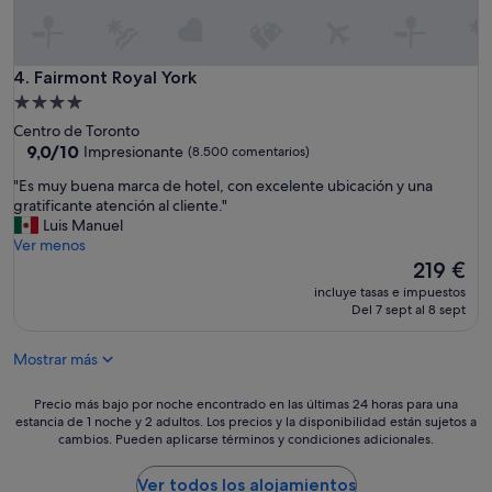
a
e
g
l
n
e
i
s
Fairmont Royal York
4. Fairmont Royal York
f
t
i
Alojamiento
á
c
de
Centro de Toronto
e
a
4.0 estrellas
9.0
9,0/10
Impresionante
(8.500 comentarios)
n
s
sobre
l
.
"
"Es muy buena marca de hotel, con excelente ubicación y una
10,
a
S
E
gratificante atención al cliente."
Impresionante,
z
u
s
Luis Manuel
(8.500 comentarios)
o
p
m
Ver menos
n
e
u
El
219 €
a
r
y
precio
c
incluye tasas e impuestos
r
b
actual
Del 7 sept al 8 sept
e
e
u
es
n
c
e
de
t
o
Mostrar más
n
219 €
r
m
a
o
e
m
Precio
Precio más bajo por noche encontrado en las últimas 24 horas para una
d
n
a
estancia de 1 noche y 2 adultos. Los precios y la disponibilidad están sujetos a
más
o
d
cambios. Pueden aplicarse términos y condiciones adicionales.
r
bajo
n
a
c
por
d
b
a
noche
Ver todos los alojamientos
e