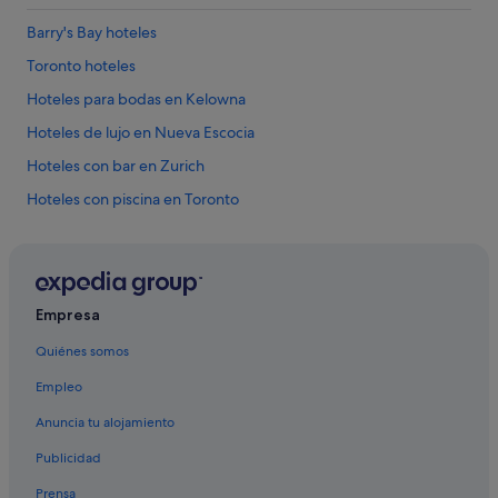
c
u
Barry's Bay hoteles
a
n
Toronto hoteles
t
Hoteles para bodas en Kelowna
o
s
Hoteles de lujo en Nueva Escocia
p
a
Hoteles con bar en Zurich
s
Hoteles con piscina en Toronto
o
s
Hoteles en la playa en Lago Louise
y
e
Hoteles con todo incluido en Ontario
l
Hoteles baratos en Regina
m
Empresa
e
Hoteles para familias en Whistler
t
Quiénes somos
r
Hoteles de golf en Nueva Escocia
o
Empleo
Hoteles de lujo en Ciudad de Québec
e
Anuncia tu alojamiento
s
Hoteles para bodas en Quebec
t
Publicidad
á
Hoteles con conserje en Ottawa
a
Prensa