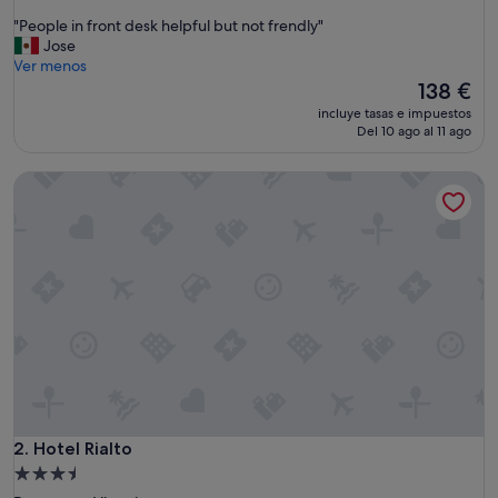
sobre
"
"People in front desk helpful but not frendly"
10,
P
Jose
Excelente,
e
Ver menos
(2.149 comentarios)
o
El
138 €
p
precio
incluye tasas e impuestos
l
actual
Del 10 ago al 11 ago
e
es
i
de
Hotel Rialto
n
138 €
f
r
o
n
t
d
e
s
k
h
e
l
p
Hotel Rialto
2. Hotel Rialto
f
Alojamiento
u