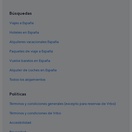
Hoteles de esquí en Alberta
4
c
Hoteles con spa en Kelowna
u
Búsquedas
a
Hoteles con conserje en Toronto
d
Viajes a España
Hoteles con casino en Whistler
r
Hoteles en España
a
Hoteles con spa en Victoria
s
Alquileres vacacionales España
"
Hoteles para familias en Nueva Escocia
Paquetes de viaje a España
Hoteles con bar en Ottawa
Vuelos baratos en España
Hoteles románticos en Nueva Escocia
Alquiler de coches en España
Hoteles baratos en Ottawa
Hoteles con casino en Regina
Todos los alojamientos
Hoteles LGTBQIA en Toronto
Políticas
Hoteles con conserje en Calgary
Términos y condiciones generales (excepto para reservas de Vrbo)
Hoteles para ir de compras en Lago Louise
Términos y condiciones de Vrbo
Hoteles de lujo en Banff
Accesibilidad
Melia hoteles en Quebec
Privacidad