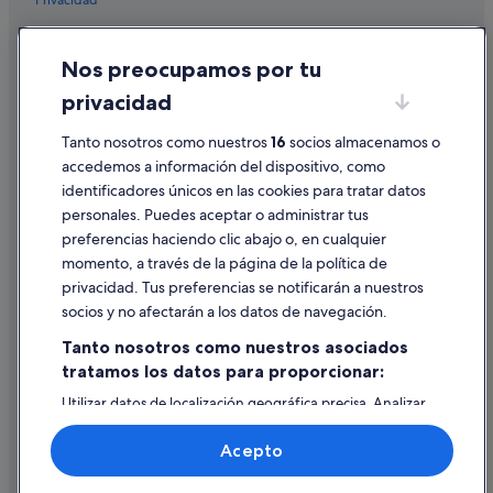
Extension hoteles
Hoteles ecológicos en Lago Louise
Cookies
Nos preocupamos por tu
Hoteles con bodega en Kelowna
Condiciones de uso
privacidad
Hoteles con bar en Mirabel
Información legal/contacto
Hoteles con piscina en Lago Louise
Pautas sobre el contenido y cómo denunciar contenido
Tanto nosotros como nuestros
16
socios almacenamos o
accedemos a información del dispositivo, como
Hoteles con wifi en Montreal
identificadores únicos en las cookies para tratar datos
Ayuda
Hoteles boutique en Kelowna
personales. Puedes aceptar o administrar tus
Ayuda
Hoteles en la playa en Terranova y Labrador
preferencias haciendo clic abajo o, en cualquier
momento, a través de la página de la política de
Vancouver hoteles
Cancelar un vuelo
privacidad. Tus preferencias se notificarán a nuestros
Hoteles de esquí en Banff
Cancelar una reserva de hotel o de un alquiler vacacional
socios y no afectarán a los datos de navegación.
Hoteles con wifi en Regina
Plazos de reembolso
Tanto nosotros como nuestros asociados
Hoteles con spa en Toronto
tratamos los datos para proporcionar:
Utilizar un cupón de Expedia
Hoteles baratos en Montreal
Utilizar datos de localización geográfica precisa. Analizar
Documentos para viajes internacionales
activamente las características del dispositivo para su
Hoteles de lujo en Vancouver
identificación. Almacenar la información en un dispositivo
Acepto
y/o acceder a ella. Publicidad y contenido personalizados,
Hoteles baratos en Toronto
medición de publicidad y contenido, investigación de