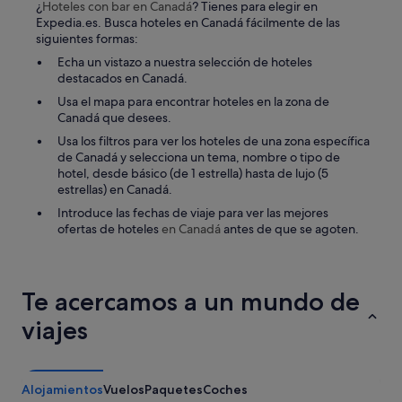
r
¿
Hoteles con bar
en Canadá
? Tienes para elegir en
i
i
Expedia.es. Busca hoteles en Canadá fácilmente de las
ó
e
siguientes formas:
n
d
a
Echa un vistazo a nuestra selección de hoteles
a
l
destacados en Canadá.
d
c
d
Usa el mapa para encontrar hoteles en la zona de
l
e
Canadá que desees.
i
r
e
Usa los filtros para ver los hoteles de una zona específica
e
n
de Canadá y selecciona un tema, nombre o tipo de
s
t
hotel, desde básico (de 1 estrella) hasta de lujo (5
t
e
estrellas) en Canadá.
a
.
u
Introduce las fechas de viaje para ver las mejores
"
r
ofertas de hoteles
en Canadá
antes de que se agoten.
a
n
t
e
Te acercamos a un mundo de
s
viajes
a
u
n
o
s
Alojamientos
Vuelos
Paquetes
Coches