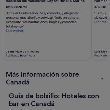
Radisson Blu Vancouver Airport Hotel & Marina
Fairmont 
c
condiciones
l
i
10/10
Excelente
8/10
Bueno
adicionales.
o
ó
"Excelente ubicación. Muy comodo, y elegante. El
"Es muy b
s
n
personal muy atento y servicial. Todo en general
ubicación 
f
y
excelente. Las habitaciones limpias y comodas
Leer men
i
u
totalmente"
n
n
Leer menos
e
a
s
g
d
r
e
a
s
t
Jesus
Viaje de 4 noches
Luis Manu
e
i
Publicado hace 1 hora
Publicado h
m
f
a
i
n
c
a
Más información sobre
a
y
n
m
Canadá
t
u
e
c
a
h
Guía de bolsillo: Hoteles con
t
a
e
v
bar en Canadá
n
a
c