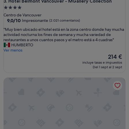
i
Hotel Belmont Vancouver - MGallery Collection
3. Hotel Belmont Vancouver - MGallery Collection
c
Alojamiento
a
de
Centro de Vancouver
c
4.0 estrellas
9.0
9,0/10
Impresionante
(2.021 comentarios)
i
sobre
ó
"
"Muy bien ubicado el hotel está en la zona centro donde hay mucha
10,
n
M
actividad nocturna los fines de semana y mucha variedad de
Impresionante,
y
u
restaurantes a unos cuantos pasos y el metro está a 4 cuadras"
(2.021 comentarios)
l
y
HUMBERTO
a
b
Ver menos
s
i
El
214 €
i
e
precio
n
incluye tasas e impuestos
n
actual
Del 1 sept al 2 sept
s
u
es
t
b
de
a
Fairmont Royal York
i
214 €
l
c
a
a
c
d
i
o
o
e
n
l
e
h
s
o
m
t