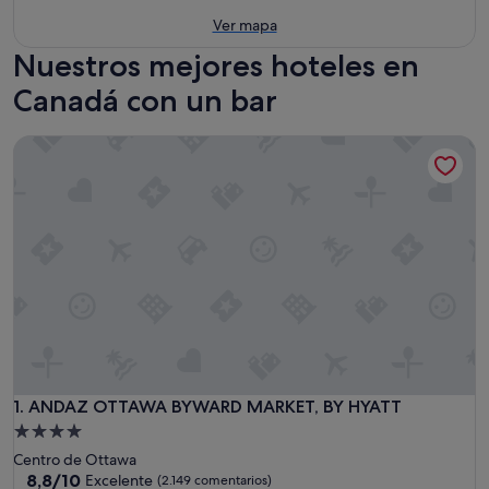
Ver mapa
Nuestros mejores hoteles en
Canadá con un bar
ANDAZ OTTAWA BYWARD MARKET, BY HYATT
ANDAZ OTTAWA BYWARD MARKET, BY HYATT
1. ANDAZ OTTAWA BYWARD MARKET, BY HYATT
Alojamiento
de
Centro de Ottawa
4.0 estrellas
8.8
8,8/10
Excelente
(2.149 comentarios)