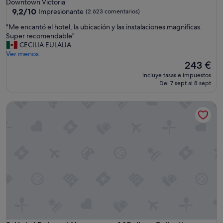
de
Downtown Victoria
l
3.5 estrellas
9.2
9,2/10
Impresionante
(2.623 comentarios)
b
sobre
u
"
"Me encantó el hotel, la ubicación y las instalaciones magnificas.
10,
t
M
Super recomendable"
Impresionante,
n
e
CECILIA EULALIA
(2.623 comentarios)
o
e
Ver menos
t
n
El
243 €
f
c
precio
r
incluye tasas e impuestos
a
actual
Del 7 sept al 8 sept
e
n
es
n
t
de
d
Hotel Belmont Vancouver - MGallery Collection
ó
243 €
l
e
y
l
"
h
o
t
e
l
,
l
a
u
b