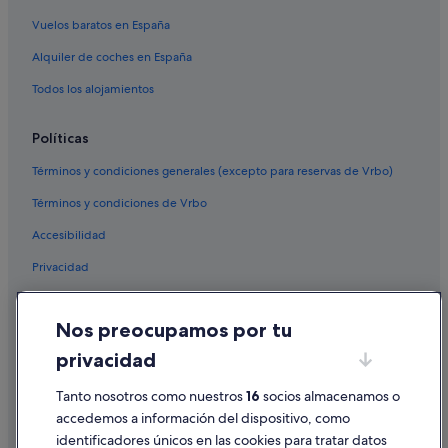
Hoteles con bar en Nueva Escocia
Vuelos baratos en España
Zona de Clayton Park hoteles
Alquiler de coches en España
Todos los alojamientos
Políticas
Términos y condiciones generales (excepto para reservas de Vrbo)
Términos y condiciones de Vrbo
Accesibilidad
Privacidad
Cookies
Nos preocupamos por tu
Condiciones de uso
privacidad
Información legal/contacto
Pautas sobre el contenido y cómo denunciar contenido
Tanto nosotros como nuestros
16
socios almacenamos o
accedemos a información del dispositivo, como
identificadores únicos en las cookies para tratar datos
Ayuda