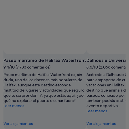
ago
8
de
ago
semana,
-
7
9
ago
ago
-
9
ago
Paseo marítimo de Halifax Waterfront
Dalhousie Universit
9.4/10 (7.733 comentarios)
8.6/10 (2.066 comentari
Paseo marítimo de Halifax Waterfront es, sin
Acércate a Dalhousie Un
duda, uno de los rincones más populares de
para empaparte de cult
Halifax, aunque este destino esconde
vacaciones en Halifax.
multitud de lugares y actividades que seguro
destino que anima a dis
que te sorprenden. Y, ya que estás aquí, ¿por
paseos, conocido por su 
qué no explorar el puerto o cenar fuera?
también podrás asistir 
Leer menos
evento deportivo.
Leer menos
Ver alojamientos
Ver alojamientos