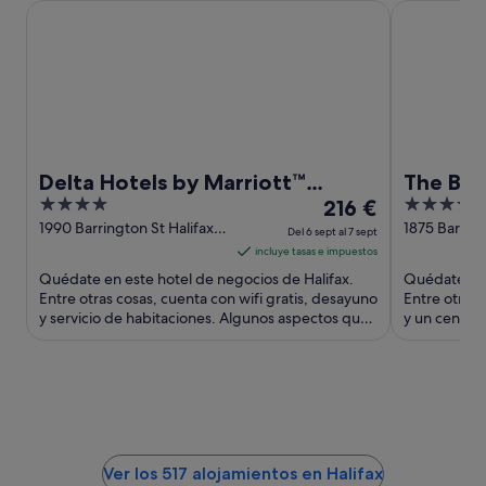
Delta Hotels by Marriott™ Halifax Downtown
The Barring
Delta Hotels by Marriott™
The Bar
4
El
3.5
Halifax Downtown
216 €
out
precio
out
1990 Barrington St Halifax
1875 Barring
Del 6 sept al 7 sept
NS
NS
of
es
of
incluye tasas e impuestos
5
de
5
Quédate en este hotel de negocios de Halifax.
Quédate en 
216 €
Entre otras cosas, cuenta con wifi gratis, desayuno
Entre otras 
y servicio de habitaciones. Algunos aspectos que
por
y un centro
los huéspedes ...
los huéspede
noche
del
6
sept
al
7
Ver los 517 alojamientos en Halifax
sept