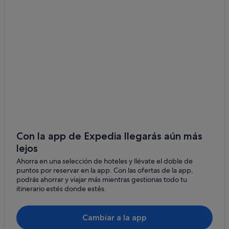
Albergues en Nueva Escocia
Hoteles LGTBQIA en Nueva Escocia
Cabañas en Nueva Escocia
Hoteles de esquí en Nueva Escocia
East River hoteles
Windsor hoteles
Fall River hoteles
Hoteles de lujo en Nueva Escocia
Timberlea hoteles
Con la app de Expedia llegarás aún más
lejos
Bedford hoteles
Ahorra en una selección de hoteles y llévate el doble de
Hatchet Lake hoteles
puntos por reservar en la app. Con las ofertas de la app,
Cruceros en Nueva Escocia
podrás ahorrar y viajar más mientras gestionas todo tu
itinerario estés donde estés.
Western Shore hoteles
Urbania hoteles
Cambiar a la app
Dartmouth hoteles