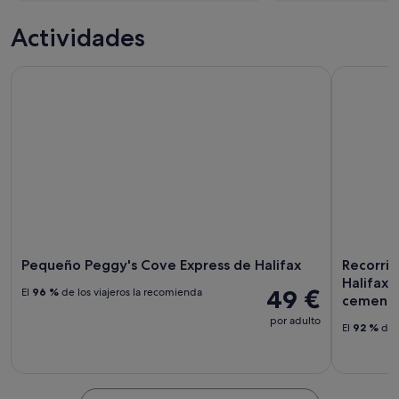
Actividades
Pequeño Peggy's Cove Express de Halifax
Recorrido 
Pequeño Peggy's Cove Express de Halifax
Recorrid
Halifax:
49 €
El
96 %
de los viajeros la recomienda
cementer
por adulto
El
92 %
de l