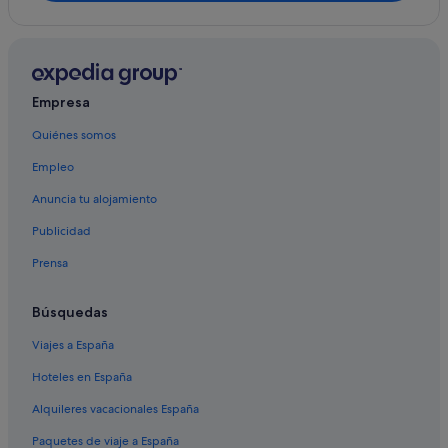
Zona de North End hoteles
Clam Bay hoteles
Apartamentos en Nueva Escocia
Empresa
Elmsdale hoteles
Quiénes somos
Centro de Halifax hoteles
Empleo
Fairview hoteles
Halifax hoteles
Anuncia tu alojamiento
Hoteles con restaurante en Nueva Escocia
Publicidad
Hoteles baratos en Nueva Escocia
Prensa
Blue Rocks hoteles
Búsquedas
Moose River Gold Mines hoteles
Viajes a España
Three Fathom Harbour hoteles
Hoteles en España
Hoteles con casino en Nueva Escocia
Hoteles cerca de Pista de hielo Emera Oval
Alquileres vacacionales España
Indian Harbour hoteles
Paquetes de viaje a España