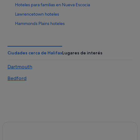
Hoteles para familias en Nueva Escocia
Lawrencetown hoteles
Hammonds Plains hoteles
Lewis Lake hoteles
Hoteles de golf en Nueva Escocia
Terence Bay hoteles
Ciudades cerca de Halifax
Lugares de interés
Condominios en Nueva Escocia
Dartmouth
Hoteles con piscina en Nueva Escocia
Bedford
Campings de caravanas en Nueva Escocia
Lunenburg Waterfront hoteles
Hoteles con bodega en Nueva Escocia
Hoteles románticos en Nueva Escocia
Cole Harbour hoteles
Chester hoteles
Seaforth hoteles