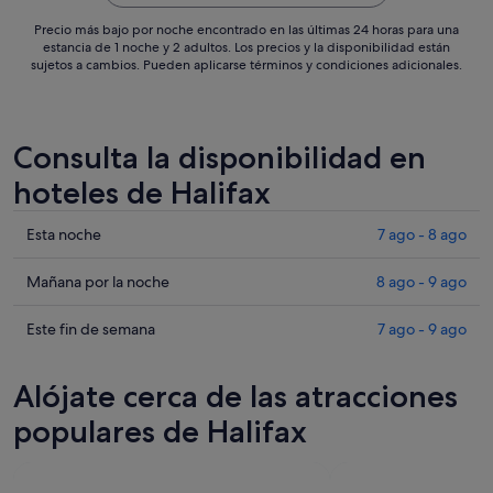
Precio más bajo por noche encontrado en las últimas 24 horas para una
estancia de 1 noche y 2 adultos. Los precios y la disponibilidad están
sujetos a cambios. Pueden aplicarse términos y condiciones adicionales.
Consulta la disponibilidad en
hoteles de Halifax
Comprueba
Esta noche
7 ago - 8 ago
los
precios
Comprueba
Mañana por la noche
8 ago - 9 ago
en
los
Halifax
precios
Comprueba
Este fin de semana
7 ago - 9 ago
para
en
los
esta
Halifax
precios
Alójate cerca de las atracciones
noche,
para
en
7
mañana
Halifax
populares de Halifax
ago
por
para
-
la
este
8
noche,
fin