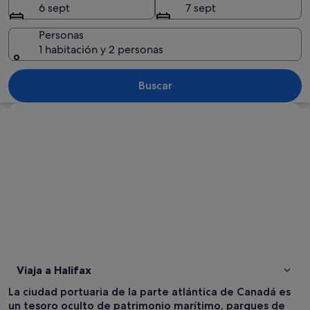
6 sept
7 sept
Personas
1 habitación y 2 personas
Un paseo marítimo de madera que llev
Buscar
Ver mapa
Viaja a Halifax
La ciudad portuaria de la parte atlántica de Canadá es
un tesoro oculto de patrimonio marítimo, parques de