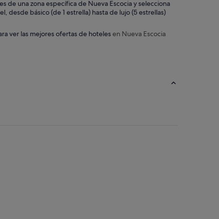
x
teles de una zona específica de Nueva Escocia y selecciona
c
 desde básico (de 1 estrella) hasta de lujo (5 estrellas)
e
l
ara ver las mejores ofertas de hoteles
en Nueva Escocia
l
e
n
t
.
C
o
n
v
e
n
i
e
n
t
t
o
t
h
e
h