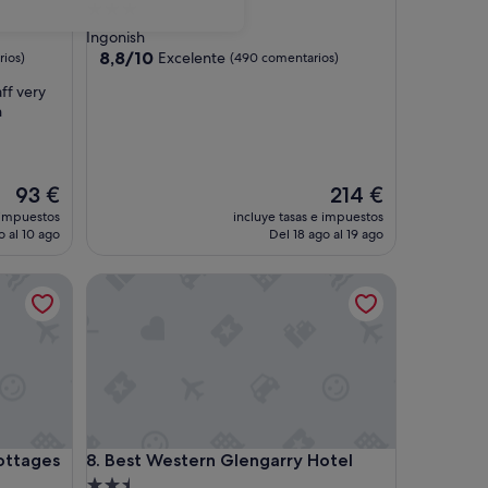
Alojamiento
de
Ingonish
3.0 estrellas
8.8
8,8/10
Excelente
ios)
(490 comentarios)
sobre
ff very
10,
n
Excelente,
(490 comentarios)
El
El
93 €
214 €
precio
precio
 impuestos
incluye tasas e impuestos
actual
actual
o al 10 ago
Del 18 ago al 19 ago
es
es
de
de
ages
Best Western Glengarry Hotel
93 €
214 €
ages
Best Western Glengarry Hotel
Cottages
8. Best Western Glengarry Hotel
Alojamiento