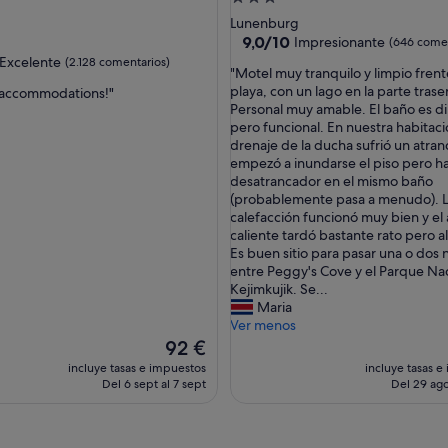
o
nto
de
Lunenburg
r
3.0 estrellas
9.0
9,0/10
Impresionante
(646 comen
L
sobre
las
Excelente
(2.128 comentarios)
a
"
"Motel muy tranquilo y limpio frente
10,
k
M
playa, con un lago en la parte trase
t accommodations!"
Impresionante,
e
o
Personal muy amable. El baño es d
(646 comentarios)
e,
!
t
pero funcional. En nuestra habitaci
omentarios)
S
e
drenaje de la ducha sufrió un atra
t
l
empezó a inundarse el piso pero h
a
m
desatrancador en el mismo baño
f
u
(probablemente pasa a menudo). 
f
y
calefacción funcionó muy bien y el
v
t
caliente tardó bastante rato pero al 
e
r
Es buen sitio para pasar una o dos
r
a
entre Peggy's Cove y el Parque Na
y
n
Kejimkujik. Se...
h
q
Maria
e
u
Ver menos
l
i
El
92 €
p
l
precio
incluye tasas e impuestos
incluye tasas e
f
o
actual
Del 6 sept al 7 sept
Del 29 ago
u
y
es
l
l
de
C
i
92 €
a