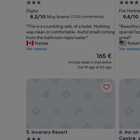
Alojamiento
Alojamie
de
de
Digby
Fox Harbo
3.0 estrellas
4.0 estrel
8.2
9.4
8,2/10
9,4/10
Muy bueno
(1.233 comentarios)
sobre
sobre
"
"
"This is a crumbling relic of a hotel. Nothing
"Beautiful
10,
10,
T
B
was clean or comfortable. Awful smell coming
special Foo
Muy
Excepcio
h
e
from the bathroom taps/water."
great"
bueno,
(126 com
i
a
Natalia
Rober
(1.233 comentarios)
s
u
Ver menos
Ver menos
i
t
El
165 €
s
i
precio
incluye tasas e impuestos
a
f
actual
Del 19 ago al 20 ago
c
u
es
r
l
de
Inverary Resort
Inn on Pr
u
g
165 €
m
o
b
l
l
f
i
c
n
o
g
u
r
r
e
s
Inverary Resort
Inn on Pr
5. Inverary Resort
6. Inn o
l
e
Centre, 
i
s
Alojamiento