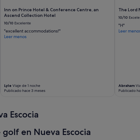
a
e
g
Inn on Prince Hotel & Conference Centre, an
The Lord 
r
o
Ascend Collection Hotel
a
10/10
Excele
e
t
10/10
Excelente
n
"H"
e
l
"excellent accommodations!"
Leer meno
n
a
Leer menos
e
p
e
a
d
r
o
t
f
e
u
t
p
r
g
a
r
s
Lyle
Viaje de 1 noche
Abraham
Vi
a
Publicado hace 3 meses
Publicado h
e
d
r
e
a
"
.
a Escocia
P
e
r
e golf en Nueva Escocia
s
o