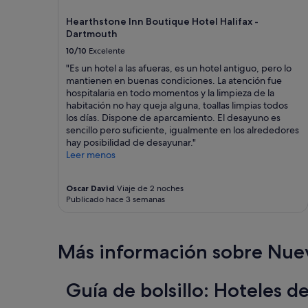
a
a
o
s
ñ
cambios.
Hearthstone Inn Boutique Hotel Halifax -
m
g
o
Pueden
Dartmouth
i
r
t
aplicarse
n
e
10/10
Excelente
e
términos
g
a
r
y
"Es un hotel a las afueras, es un hotel antiguo, pero lo
f
t
r
condiciones
mantienen en buenas condiciones. La atención fue
r
"
i
adicionales.
hospitalaria en todo momentos y la limpieza de la
o
b
habitación no hay queja alguna, toallas limpias todos
m
l
los días. Dispone de aparcamiento. El desayuno es
t
e
sencillo pero suficiente, igualmente en los alrededores
h
d
hay posibilidad de desayunar."
e
e
Leer menos
b
h
a
a
t
c
Oscar David
Viaje de 2 noches
h
Publicado hace 3 semanas
e
r
4
o
0
o
a
Más información sobre Nuev
m
ñ
t
o
a
s
p
Guía de bolsillo: Hoteles d
.
s
L