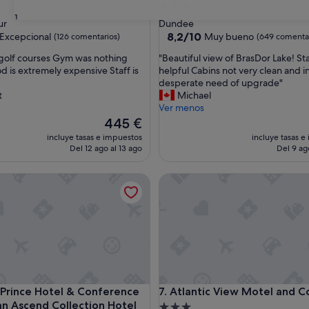
nto
Alojamiento
31
de
ur
Dundee
las
3.0 estrellas
8.2
8,2/10
Excepcional
Muy bueno
(126 comentarios)
(649 comentar
sobre
"
 golf courses Gym was nothing
"Beautiful view of BrasDor Lake! Sta
10,
B
d is extremely expensive Staff is
helpful Cabins not very clean and i
nal,
Muy
e
desperate need of upgrade"
entarios)
bueno,
a
t
Michael
(649 comentarios)
u
Ver menos
t
El
445 €
i
precio
incluye tasas e impuestos
incluye tasas e
f
actual
Del 12 ago al 13 ago
Del 9 ag
u
es
l
de
ince Hotel & Conference Centre, an Ascend Collection Hotel
Atlantic View Motel and Cott
v
445 €
i
e
w
o
f
B
r
a
ince Hotel & Conference Centre, an Ascend Collection Hotel
Atlantic View Motel and Cott
n Prince Hotel & Conference
7. Atlantic View Motel and 
s
an Ascend Collection Hotel
D
Alojamiento