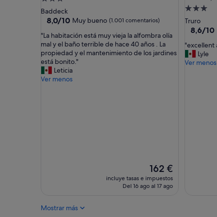
c
G
Alojamie
de
Baddeck
o
y
de
3.0 estrellas
8.0
8,0/10
Muy bueno
(1.001 comentarios)
Truro
f
m
sobre
3.0 estrel
8.6
8,6/10
a
w
"
"La habitación está muy vieja la alfombra olía
10,
sobre
h
a
L
mal y el baño terrible de hace 40 años . La
"
"excellen
Muy
10,
o
s
a
propiedad y el mantenimiento de los jardines
e
Lyle
bueno,
Excelent
t
n
h
está bonito."
x
Ver menos
(1.001 comentarios)
(2.128 c
e
o
a
Leticia
c
l
t
b
Ver menos
e
.
h
i
l
N
i
t
l
o
n
a
e
t
g
c
n
h
s
i
t
i
p
ó
a
n
e
n
c
g
c
e
c
w
i
s
o
a
a
t
El
m
162 €
s
l
á
precio
m
incluye tasas e impuestos
c
F
m
actual
o
Del 16 ago al 17 ago
l
o
u
es
d
e
o
y
de
a
a
d
Mostrar más
v
162 €
t
n
i