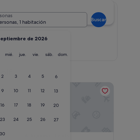
sonas
Buscar
ersonas, 1 habitación
septiembre de 2026
martes
miércoles
jueves
viernes
sábado
domingo
mié.
Ver mapa
jue.
vie.
sáb.
dom.
olf
2
3
4
5
6
Ingonish Chalets
9
10
11
12
13
16
17
18
19
20
23
24
25
26
27
30
Ingonish Chalets
b
4. Ingonish Chalets