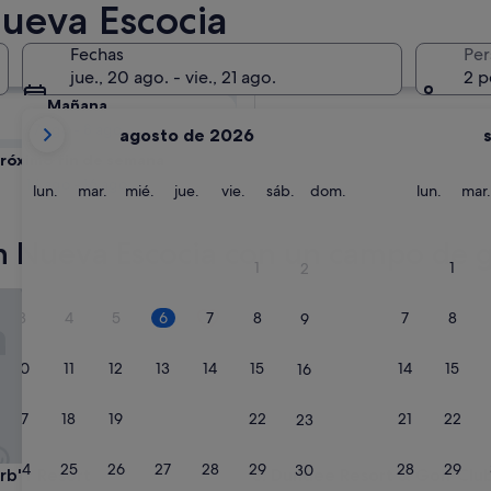
Nueva Escocia
cia: consulta la
Fechas
Per
jue., 20 ago. - vie., 21 ago.
2 p
Mañana
Tus
7 ago - 8 ago
agosto de 2026
meses
róximo fin de semana
actuales
14 ago - 16 ago
son
lunes
martes
miércoles
jueves
viernes
sábado
domingo
lunes
lun.
mar.
mié.
jue.
vie.
sáb.
dom.
lun.
mar.
August
de
n Nueva Escocia con un campo de g
2026
1
1
2
y
 r Resort
Dundee Resort & Golf Club
September
3
4
5
6
7
8
7
8
9
de
2026.
10
11
12
13
14
15
14
15
16
17
18
19
20
21
22
21
22
23
24
25
26
27
28
29
28
29
30
 r Resort
Dundee Resort & Golf Club
rb' r Resort
3. Dundee Resort & Golf Clu