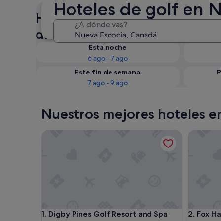
Hoteles de golf en 
Hoteles de golf en Nueva Esco
¿A dónde vas?
disponibilidad
Esta noche
6 ago - 7 ago
Este fin de semana
P
7 ago - 9 ago
Nuestros mejores hoteles e
Digby Pines Golf Resort and Spa
Fox Harb'
Digby Pines Golf Resort and Spa
Fox Harb'
1. Digby Pines Golf Resort and Spa
2. Fox Ha