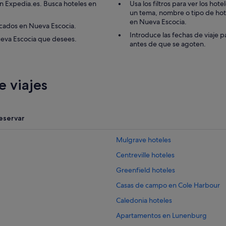
n
en Expedia.es. Busca hoteles en
Usa los filtros para ver los ho
a
un tema, nombre o tipo de hotel,
l
en Nueva Escocia.
acados en Nueva Escocia.
m
Introduce las fechas de viaje p
ueva Escocia que desees.
u
antes de que se agoten.
y
a
m
a
 viajes
b
l
e
.
eservar
E
l
b
Mulgrave hoteles
a
Centreville hoteles
ñ
o
Greenfield hoteles
e
s
Casas de campo en Cole Harbour
d
Caledonia hoteles
i
m
Apartamentos en Lunenburg
i