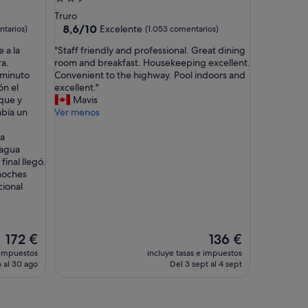
de
Truro
2.5 estrellas
8.6
8,6/10
Excelente
tarios)
(1.053 comentarios)
sobre
"
 a la
"Staff friendly and professional. Great dining
10,
S
ra.
room and breakfast. Housekeeping excellent.
Excelente,
t
iminuto
Convenient to the highway. Pool indoors and
(1.053 comentarios)
a
ón el
excellent."
f
nque y
Mavis
f
abía un
Ver menos
f
r
La
i
 agua
e
final llegó.
n
 noches
d
cional
l
y
a
n
El
El
172 €
136 €
d
precio
precio
 impuestos
incluye tasas e impuestos
p
actual
actual
 al 30 ago
Del 3 sept al 4 sept
r
es
es
o
de
de
f
172 €
136 €