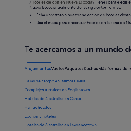
/
a
¿
Hoteles de golf
en Nueva Escocia
? Tienes para elegir 
w
p
Nueva Escocia fácilmente de las siguientes formas:
a
r
Echa un vistazo a nuestra selección de hoteles dest
t
o
e
Usa el mapa para encontrar hoteles en la zona de N
p
r
i
.
e
"
d
a
Te acercamos a un mundo de
d
y
e
l
Alojamientos
Vuelos
Paquetes
Coches
Más formas de r
m
a
n
Casas de campo en Balmoral Mills
t
Complejos turísticos en Englishtown
e
n
Hoteles de 4 estrellas en Canso
i
m
Halifax hoteles
i
Economy hoteles
e
n
Hoteles de 3 estrellas en Lawrencetown
t