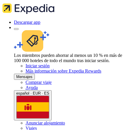
Descargar app
Los miembros pueden ahorrar al menos un 10 % en más de
100 000 hoteles de todo el mundo tras iniciar sesión.
Iniciar sesión
Más información sobre Expedia Rewards
Mensajes
Comprar viaje
Ayuda
español · EUR · ES
Anunciar alojamiento
Viajes