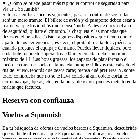
¿Cómo se puede pasar más rápido el control de seguridad para
viajar a Squamish?
Si te fijas en los aspectos siguientes, pasar el control de seguridad
será un mero trámite: El billete de avión y el pasaporte deben estar a
mano, ya que los tendrás que ir enseñando. Antes de cruzar el arco
de seguridad, quítate el cinturón, la chaqueta y las monedas que
lleves en el bolsillo. Existen algunos dispositivos que tienen que ir
aparte de tus pertenencias, es decir, el portátil o la tableta; piénsalo
cuando prepares el equipaje de mano. Puedes llevar líquidos, pero
cada bote no puede superar los 100 ml y en total debe sumar un
máximo de 1 l. Las botas gruesas, los zapatos de plataforma o el
tacón te comen espacio en la maleta, aunque si llevas este calzado el
día del vuelo, tendrás que descalzarte; piensa qué prefieres. Y, sobre
todo, comprueba que no se te haya colado algún objeto cortante,
como navajas, tijeras, etc., en la bolsa de mano; puedes meterlo en la
maleta que factures.
Reserva con confianza
Vuelos a Squamish
En tu búsqueda de ofertas de vuelos baratos a Squamish, descubrirás
que nadie te ofrece más que Expedia: más aerolíneas, más vuelos