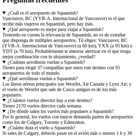
¿Cuál es el aeropuerto de Squamish?
Vancouver, BC (YVR-A. Internacional de Vancouver) es el que
recibe más viajeros en Squamish, pero hay más.
¿Qué aeropuerto es mejor para viajar a Squamish?
Teniendo en cuenta la relevancia de Squamish, no es de extrañar
que disponga de múltiples aeropuertos. Tú eliges: Vancouver, BC
(YVR-A. Internacional de Vancouver) (a 60 km), YXX (a 95 km) o
YDT (a 70 km). Probablemente te interese aterrizar en el que tenga
mejor combinación con tu alojamiento, ¿verdad?
¿Cuántas aerolíneas vuelan a Squamish?
Tienes para elegir 37 compañías que unen este destino con 91
aeropuertos de todo el mundo.
¿Qué aerolíneas vuelan a Squamish?
Las líneas aéreas principales son WestJet, Air Canada y Lynx Air; y
el vuelo de WestJet que sale de Casco antiguo es de los más
populares.
¿Cuántos vuelos directos hay a este destino?
Tienes 2170 vuelos directos cada semana.
¿De dónde salen los vuelos más populares a Squamish?
Por lo general, los vuelos con mayor demanda parten de aeropuertos
como los de Calgary, Toronto y Edmonton.
¿Cuánto dura el vuelo a Squamish?
Si sales de Calgary, deberás pasar en el avión más o menos 1 h y 30