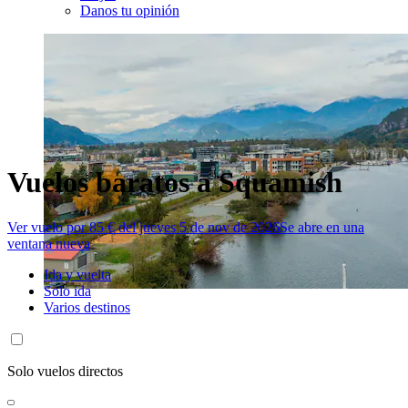
Danos tu opinión
Vuelos baratos a Squamish
Ver vuelo por 85 € del jueves 5 de nov de 2026
Se abre en una
ventana nueva
Ida y vuelta
Solo ida
Varios destinos
Solo vuelos directos