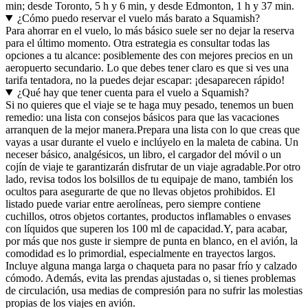
min; desde Toronto, 5 h y 6 min, y desde Edmonton, 1 h y 37 min.
¿Cómo puedo reservar el vuelo más barato a Squamish?
Para ahorrar en el vuelo, lo más básico suele ser no dejar la reserva
para el último momento. Otra estrategia es consultar todas las
opciones a tu alcance: posiblemente des con mejores precios en un
aeropuerto secundario. Lo que debes tener claro es que si ves una
tarifa tentadora, no la puedes dejar escapar: ¡desaparecen rápido!
¿Qué hay que tener cuenta para el vuelo a Squamish?
Si no quieres que el viaje se te haga muy pesado, tenemos un buen
remedio: una lista con consejos básicos para que las vacaciones
arranquen de la mejor manera.
Prepara una lista con lo que creas que
vayas a usar durante el vuelo e inclúyelo en la maleta de cabina. Un
neceser básico, analgésicos, un libro, el cargador del móvil o un
cojín de viaje te garantizarán disfrutar de un viaje agradable.
Por otro
lado, revisa todos los bolsillos de tu equipaje de mano, también los
ocultos para asegurarte de que no llevas objetos prohibidos. El
listado puede variar entre aerolíneas, pero siempre contiene
cuchillos, otros objetos cortantes, productos inflamables o envases
con líquidos que superen los 100 ml de capacidad.
Y, para acabar,
por más que nos guste ir siempre de punta en blanco, en el avión, la
comodidad es lo primordial, especialmente en trayectos largos.
Incluye alguna manga larga o chaqueta para no pasar frío y calzado
cómodo. Además, evita las prendas ajustadas o, si tienes problemas
de circulación, usa medias de compresión para no sufrir las molestias
propias de los viajes en avión.