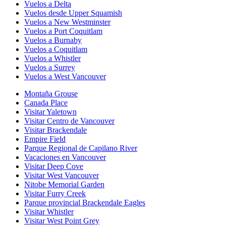
Vuelos a Delta
Vuelos desde Upper Squamish
Vuelos a New Westminster
Vuelos a Port Coquitlam
Vuelos a Burnaby
Vuelos a Coquitlam
Vuelos a Whistler
Vuelos a Surrey
Vuelos a West Vancouver
Montaña Grouse
Canada Place
Visitar Yaletown
Visitar Centro de Vancouver
Visitar Brackendale
Empire Field
Parque Regional de Capilano River
Vacaciones en Vancouver
Visitar Deep Cove
Visitar West Vancouver
Nitobe Memorial Garden
Visitar Furry Creek
Parque provincial Brackendale Eagles
Visitar Whistler
Visitar West Point Grey