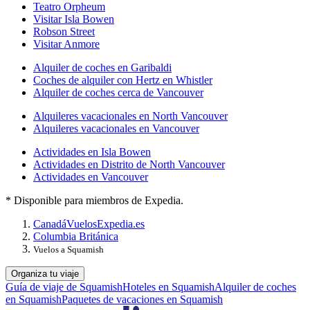
Teatro Orpheum
Visitar Isla Bowen
Robson Street
Visitar Anmore
Alquiler de coches en Garibaldi
Coches de alquiler con Hertz en Whistler
Alquiler de coches cerca de Vancouver
Alquileres vacacionales en North Vancouver
Alquileres vacacionales en Vancouver
Actividades en Isla Bowen
Actividades en Distrito de North Vancouver
Actividades en Vancouver
* Disponible para miembros de Expedia.
Canadá
Vuelos
Expedia.es
Columbia Británica
Vuelos a Squamish
Organiza tu viaje
Guía de viaje de Squamish
Hoteles en Squamish
Alquiler de coches
en Squamish
Paquetes de vacaciones en Squamish