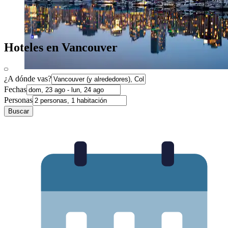
Hoteles en Vancouver
¿A dónde vas?
Fechas
Personas
Buscar