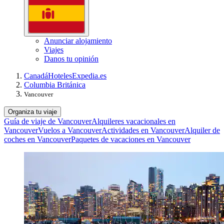
Anunciar alojamiento
Viajes
Danos tu opinión
Canadá
Hoteles
Expedia.es
Columbia Británica
Vancouver
Organiza tu viaje
Guía de viaje de Vancouver
Alquileres vacacionales en
Vancouver
Vuelos a Vancouver
Actividades en Vancouver
Alquiler de
coches en Vancouver
Paquetes de vacaciones en Vancouver