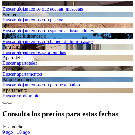
Acepta mascotas
Buscar alojamientos que aceptan mascotas
Piscina
Buscar alojamientos con piscina
Spa
Buscar alojamientos con spa en las instalaciones
Bañera de hidromasaje
Buscar alojamientos con bañera de hidromasaje
Para familias
Buscar alojamientos para familias
Apartotel
Buscar apartoteles
Apartamento
Buscar apartamentos
Parque acuático
Buscar alojamientos con parque acuático
Apartamento
Buscar condominios
Consulta los precios para estas fechas
Esta noche
9 ago - 10 ago