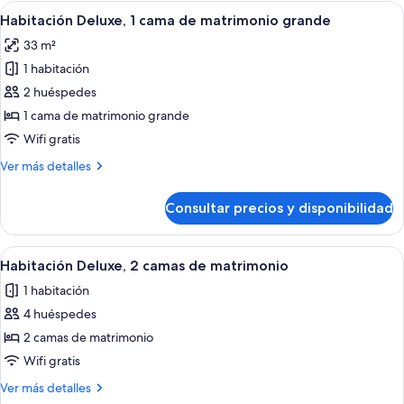
2
Abrir
Habitación de hotel con una cama grande
10
camas
Habitación Deluxe, 1 cama de matrimonio grande
todas
de
33 m²
matrimonio
las
1 habitación
fotos
de
2 huéspedes
Habitación
1 cama de matrimonio grande
Deluxe,
Wifi gratis
1
Más
Ver más detalles
cama
detalles
de
de
Consultar precios y disponibilidad
Habitación
matrimonio
Deluxe,
grande
1
Abrir
Habitación de hotel con dos camas, un
8
cama
Habitación Deluxe, 2 camas de matrimonio
todas
de
1 habitación
matrimonio
las
grande
4 huéspedes
fotos
de
2 camas de matrimonio
Habitación
Wifi gratis
Deluxe,
Más
Ver más detalles
2
detalles