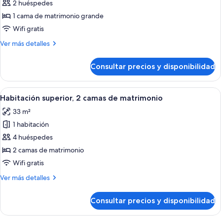
de
2 huéspedes
Habitación
1 cama de matrimonio grande
superior,
Wifi gratis
1
Más
Ver más detalles
cama
detalles
de
de
Consultar precios y disponibilidad
Habitación
matrimonio
superior,
grande
1
Abrir
Una habitación de hotel con dos camas
8
cama
Habitación superior, 2 camas de matrimonio
todas
de
33 m²
matrimonio
las
grande
1 habitación
fotos
de
4 huéspedes
Habitación
2 camas de matrimonio
superior,
Wifi gratis
2
Más
Ver más detalles
camas
detalles
de
de
Consultar precios y disponibilidad
Habitación
matrimonio
superior,