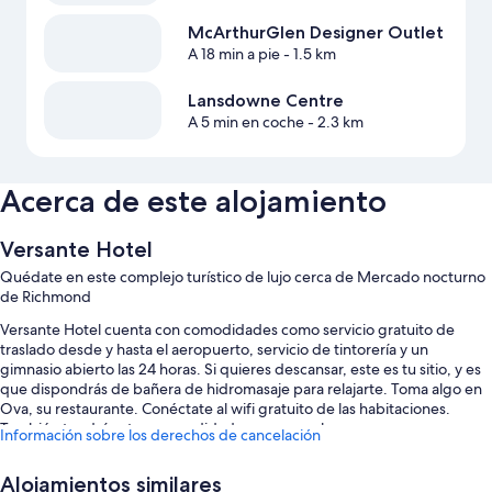
McArthurGlen Designer Outlet
A 18 min a pie
- 1.5 km
Lansdowne Centre
A 5 min en coche
- 2.3 km
Acerca de este alojamiento
Versante Hotel
Quédate en este complejo turístico de lujo cerca de Mercado nocturno
de Richmond
Versante Hotel cuenta con comodidades como servicio gratuito de
traslado desde y hasta el aeropuerto, servicio de tintorería y un
gimnasio abierto las 24 horas. Si quieres descansar, este es tu sitio, y es
que dispondrás de bañera de hidromasaje para relajarte. Toma algo en
Ova, su restaurante. Conéctate al wifi gratuito de las habitaciones.
También tendrás otras comodidades, como un bar.
Información sobre los derechos de cancelación
También podrás disfrutar de otros servicios, como:
Alojamientos similares