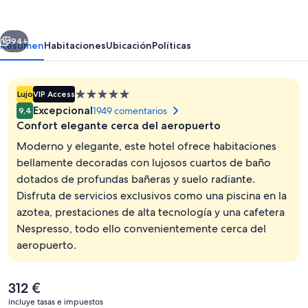
erior
Siguiente
94+
Resumen
Habitaciones
Ubicación
Políticas
Alojamiento
Lujo
VIP Access
de
Excepcional
1949 comentarios
9,4
5.0 estrellas
Confort elegante cerca del aeropuerto
Moderno y elegante, este hotel ofrece habitaciones
bellamente decoradas con lujosos cuartos de baño
dotados de profundas bañeras y suelo radiante.
Suite de lujo, 3 habitaciones | Servici
Disfruta de servicios exclusivos como una piscina en la
azotea, prestaciones de alta tecnología y una cafetera
Nespresso, todo ello convenientemente cerca del
aeropuerto.
El
312 €
precio
incluye tasas e impuestos