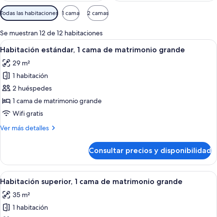
Filtros
Todas las habitaciones
1 cama
2 camas
disponibles
para
Se muestran 12 de 12 habitaciones
las
Abrir
Una habitación de hotel moderna con un
7
Habitación estándar, 1 cama de matrimonio grande
habitaciones
todas
29 m²
las
1 habitación
fotos
de
2 huéspedes
Habitación
1 cama de matrimonio grande
estándar,
Wifi gratis
1
Más
Ver más detalles
cama
detalles
de
de
Consultar precios y disponibilidad
Habitación
matrimonio
estándar,
grande
1
Abrir
Habitación de hotel con una cama grand
7
cama
Habitación superior, 1 cama de matrimonio grande
todas
de
35 m²
matrimonio
las
grande
1 habitación
fotos