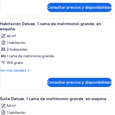
camas
de
Consultar precios y disponibilidad
Habitación
de
Deluxe,
matrimonio
2
Abrir
Habitación de hotel moderna con una c
6
camas
Habitación Deluxe, 1 cama de matrimonio grande, en
todas
de
esquina
matrimonio
las
46 m²
fotos
1 habitación
de
2 huéspedes
Habitación
Deluxe,
1 cama de matrimonio grande
1
Wifi gratis
cama
Más
Ver más detalles
de
detalles
matrimonio
de
Consultar precios y disponibilidad
Habitación
grande,
Deluxe,
en
1
Abrir
Habitación de hotel moderna con un am
esquina
9
cama
Suite Deluxe, 1 cama de matrimonio grande, en esquina
todas
de
54 m²
matrimonio
las
grande,
1 habitación
fotos