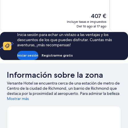
10,
10,
Excepcional,
Excelente
1.003 comentarios
61 coment
El
407 €
precio
incluye tasas e impuestos
actual
Del 16 ago al 17 ago
es
Inicia sesión para echar un vistazo a las ventajas y los
de
descuentos de los que puedes disfrutar. Cuantas más
407 €
aventuras, ¡más recompensas!
Iniciar sesión
Registrarme gratis
Información sobre la zona
Versante Hotel se encuentra cerca de una estación de metro de
Centro de la ciudad de Richmond, un barrio de Richmond que
destaca por la proximidad al aeropuerto. Para admirar la belleza
natural de esta región, nada como Parque Stanley y Playa
Mostrar más
Kitsilano. Si prefieres dar un toque cultural a tus vacaciones,
visita Teatro Queen Elizabeth y Museo de ciencias Science
World. ¿Te apetece disfrutar de un evento especial? Puedes
buscar el calendario de Estadio BC Place o Estadio Rogers.
Ver
guía de viaje de Richmond