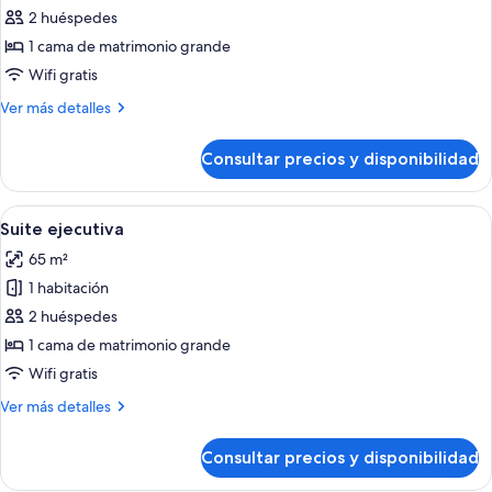
en
de
2 huéspedes
esquina
Suite
1 cama de matrimonio grande
Deluxe,
Wifi gratis
1
Más
Ver más detalles
cama
detalles
de
de
Consultar precios y disponibilidad
Suite
matrimonio
Deluxe,
grande,
1
Abrir
Una habitación de hotel con una cama g
en
7
cama
Suite ejecutiva
todas
esquina
de
65 m²
matrimonio
las
grande,
1 habitación
fotos
en
de
2 huéspedes
esquina
Suite
1 cama de matrimonio grande
ejecutiva
Wifi gratis
Más
Ver más detalles
detalles
de
Consultar precios y disponibilidad
Suite
ejecutiva