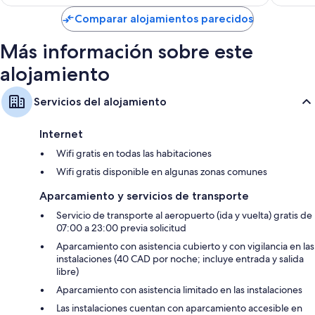
es
de
Suelos radiantes, artículos de higiene personal de diseño y
Comparar alojamientos parecidos
172 €
secadores de pelo
Más información sobre este
Televisiones inteligentes de 55 pulgadas con Netflix, servicios de
streaming y canales digitales
alojamiento
Armarios o roperos, cunas gratuitas y hervidores eléctricos
Servicios del alojamiento
Internet
Wifi gratis en todas las habitaciones
Wifi gratis disponible en algunas zonas comunes
Aparcamiento y servicios de transporte
Servicio de transporte al aeropuerto (ida y vuelta) gratis de
07:00 a 23:00 previa solicitud
Aparcamiento con asistencia cubierto y con vigilancia en las
instalaciones (40 CAD por noche; incluye entrada y salida
libre)
Aparcamiento con asistencia limitado en las instalaciones
Las instalaciones cuentan con aparcamiento accesible en