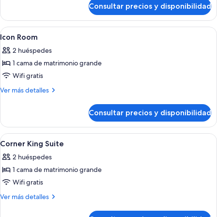
de
Queen
Consultar precios y disponibilidad
Superior
Bed
2
Room
Queen
Abrir
Habitación de hotel con una cama grand
12
Bed
Icon Room
todas
Room
2 huéspedes
las
1 cama de matrimonio grande
fotos
de
Wifi gratis
Icon
Más
Ver más detalles
Room
detalles
de
Consultar precios y disponibilidad
Icon
Room
Abrir
Habitación de hotel con una cama grand
9
Corner King Suite
todas
2 huéspedes
las
1 cama de matrimonio grande
fotos
de
Wifi gratis
Corner
Más
Ver más detalles
King
detalles
de
Suite