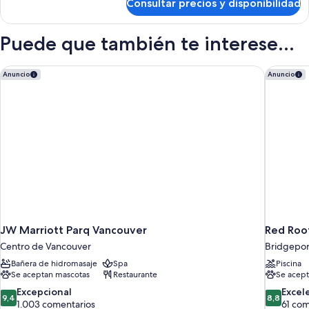
Consultar precios y disponibilidad
Corner
King
Suite
Puede que también te interese...
JW Marriott Parq Vancouver
Red Roof
Anuncio
Anuncio
JW Marriott Parq Vancouver
Red Roof
Centro de Vancouver
Bridgepor
Bañera de hidromasaje
Spa
Piscina
Se aceptan mascotas
Restaurante
Se acept
9.4
8.8
Excepcional
Excel
9,4
8,8
sobre
sobre
1.003 comentarios
61 com