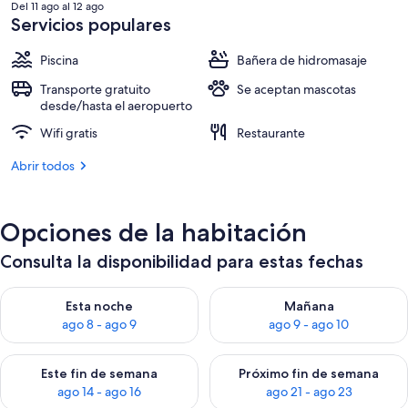
actual
Del 11 ago al 12 ago
es
Servicios populares
de
312 €
Piscina
Bañera de hidromasaje
Transporte gratuito
Se aceptan mascotas
desde/hasta el aeropuerto
Wifi gratis
Restaurante
Abrir todos
Opciones de la habitación
Consulta la disponibilidad para estas fechas
Consulta la disponibilidad para esta noche, ago 8 - ago 9
Consulta la disponibilidad pa
Esta noche
Mañana
ago 8 - ago 9
ago 9 - ago 10
Consulta la disponibilidad para este fin de semana, ago 14 - a
Consulta la disponibilidad par
Este fin de semana
Próximo fin de semana
ago 14 - ago 16
ago 21 - ago 23