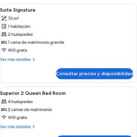
Abrir
Una habitación de hotel moderna con 
10
Suite Signature
todas
73 m²
las
1 habitación
fotos
de
2 huéspedes
Suite
1 cama de matrimonio grande
Signature
Wifi gratis
Más
Ver más detalles
detalles
de
Consultar precios y disponibilidad
Suite
Signature
Abrir
Habitación de hotel con dos camas, un e
12
Superior 2 Queen Bed Room
todas
4 huéspedes
las
2 camas de matrimonio
fotos
de
Wifi gratis
Superior
Más
Ver más detalles
2
detalles