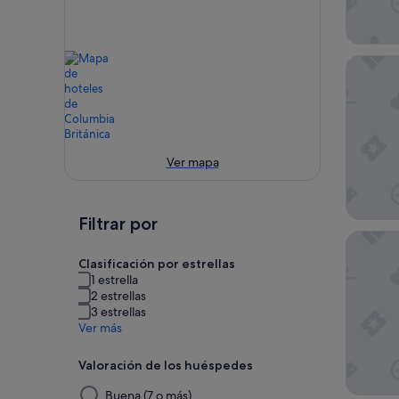
Pinnacl
Ver mapa
Filtrar por
Hotel W
Clasificación por estrellas
1 estrella
2 estrellas
3 estrellas
Ver más
Valoración de los huéspedes
Al
Buena (7 o más)