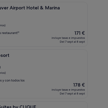
de
154 €
ort Hotel & Marina
uver Airport Hotel & Marina
ios)
El
171 €
 restaurant!"
precio
incluye tasas e impuestos
actual
Del 7 sept al 8 sept
es
de
171 €
esort
d
rios)
s y con todos los
El
178 €
precio
incluye tasas e impuestos
actual
Del 7 sept al 8 sept
es
de
178 €
y CLIQUE
Suites by CLIQUE