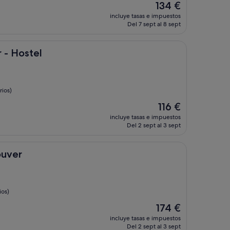
El
134 €
precio
incluye tasas e impuestos
actual
Del 7 sept al 8 sept
es
de
134 €
l
 - Hostel
ios)
El
116 €
precio
incluye tasas e impuestos
actual
Del 2 sept al 3 sept
es
de
116 €
ouver
ios)
El
174 €
precio
incluye tasas e impuestos
actual
Del 2 sept al 3 sept