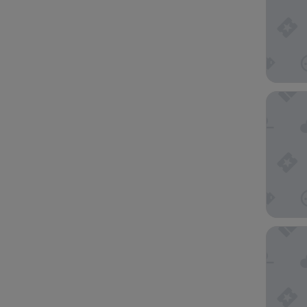
The Par
The Gue