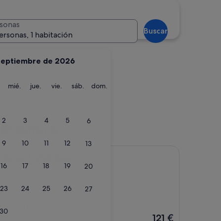
Whistler
sonas
Buscar
ersonas, 1 habitación
septiembre de 2026
martes
miércoles
jueves
viernes
sábado
domingo
mié.
jue.
vie.
sáb.
dom.
a
Whistler
2
3
4
5
6
Británica
9
10
11
12
13
 and Spa
s Resort and Spa
16
17
18
19
20
23
24
25
26
27
)
st loved them!!!!
30
El
121 €