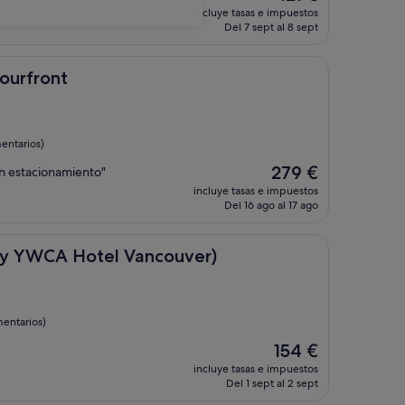
precio
incluye tasas e impuestos
actual
Del 7 sept al 8 sept
es
de
121 €
t
ourfront
entarios)
El
279 €
in estacionamiento"
precio
incluye tasas e impuestos
actual
Del 16 ago al 17 ago
es
de
279 €
 Hotel Vancouver)
rly YWCA Hotel Vancouver)
entarios)
El
154 €
precio
incluye tasas e impuestos
actual
Del 1 sept al 2 sept
es