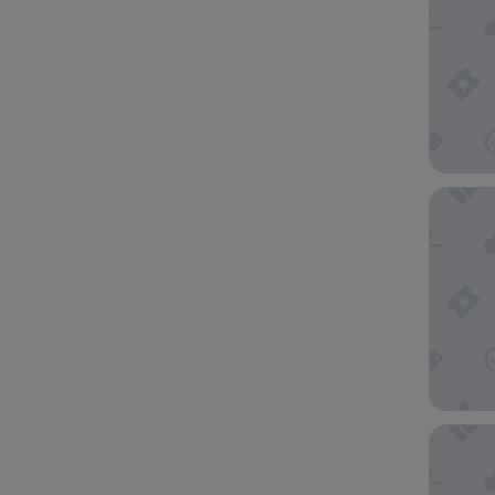
Pan Paci
Fairmon