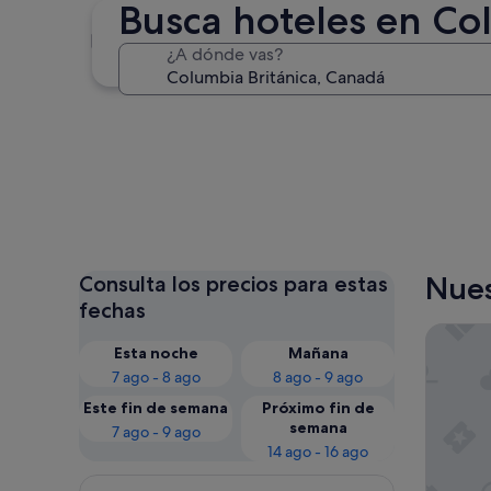
Busca hoteles en Co
Vancouver
¿A dónde vas?
Vancouver
Nues
Consulta los precios para estas
fechas
Harrison
Esta noche
Mañana
7 ago - 8 ago
8 ago - 9 ago
Este fin de semana
Próximo fin de
semana
7 ago - 9 ago
14 ago - 16 ago