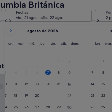
lumbia Británica
Victoria
Kelowna
Fechas
Per
vie., 21 ago. - sáb., 22 ago.
2 p
Tus
agosto de 2026
meses
actuales
son
lunes
martes
miércoles
jueves
viernes
sábado
domingo
lunes
lun.
mar.
mié.
jue.
vie.
sáb.
dom.
lun.
mar.
August
de
Victoria
Kelown
2026
1
1
2
y
tros mejores hoteles en Columbia 
September
3
4
5
6
7
8
7
8
9
de
 Hot Springs Resort and Spa
Harrison Hot Springs Resort
1. Harrison Hot Spring
2026.
10
11
12
13
14
15
14
15
16
Alojamiento
de
Harrison Hot Springs
17
18
19
20
21
22
21
22
23
3.0 estrellas
7.8
7,8/10
Bueno
(6.340 comentarios
sobre
"
"The pools are awesome!!!! We ju
10,
24
25
26
27
28
29
28
29
30
T
Fantastic!!!"
Bueno,