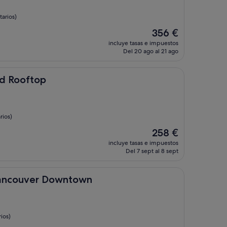
arios)
El
356 €
precio
incluye tasas e impuestos
actual
Del 20 ago al 21 ago
es
de
356 €
op
nd Rooftop
rios)
El
258 €
precio
incluye tasas e impuestos
actual
Del 7 sept al 8 sept
es
de
258 €
r Downtown
Vancouver Downtown
ios)