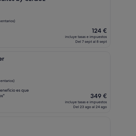
entarios)
El
124 €
precio
incluye tasas e impuestos
actual
Del 7 sept al 8 sept
es
de
124 €
er
entarios)
beneficio es que
El
349 €
os"
precio
incluye tasas e impuestos
actual
Del 23 ago al 24 ago
es
de
349 €