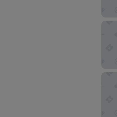
Samesun
Atrium 