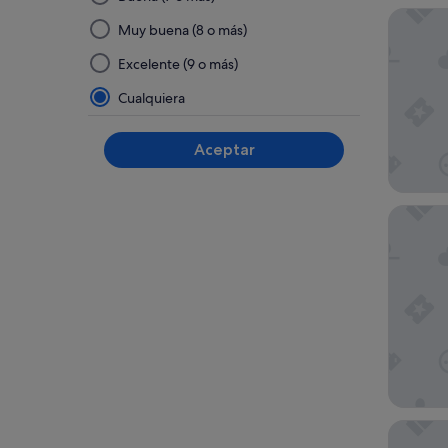
seleccionar
Radisson
y
Muy buena (8 o más)
aplicar
Excelente (9 o más)
un
filtro
Cualquiera
de
este
Aceptar
grupo,
los
resultados
River Ro
se
actualizarán
en
una
página
nueva
Blackco