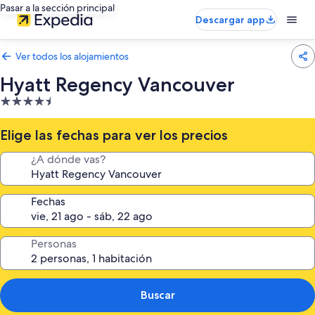
Pasar a la sección principal
Descargar app
Ver todos los alojamientos
Hyatt Regency Vancouver
Alojamiento
de
4.5 estrellas
Elige las fechas para ver los precios
¿A dónde vas?
Fechas
Personas
Buscar