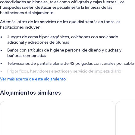
comodidades adicionales, tales como wifi gratis y cajas fuertes. Los
huéspedes suelen destacar especialmente la limpieza de las
habitaciones del alojamiento.
Además, otros de los servicios de los que disfrutarás en todas las
habitaciones incluyen:
Juegos de cama hipoalergénicos, colchones con acolchado
adicional y edredones de plumas
Baños con artículos de higiene personal de diseño y duchas y
bañeras combinadas
Televisiones de pantalla plana de 42 pulgadas con canales por cable
Frigoríficos, hervidores eléctricos y servicio de limpieza diario
Ver más acerca de este alojamiento
Alojamientos similares
Pinnacle Hotel Harbourfront
Sheraton