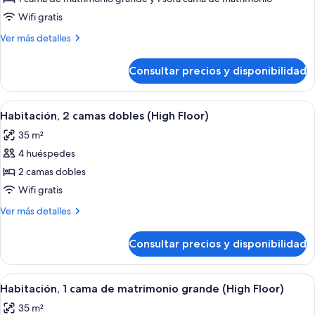
habitación
Wifi gratis
Más
Ver más detalles
detalles
de
Consultar precios y disponibilidad
Suite,
1
habitación
Abrir
Habitación de hotel con dos camas, un e
4
Habitación, 2 camas dobles (High Floor)
todas
35 m²
las
4 huéspedes
fotos
de
2 camas dobles
Habitación,
Wifi gratis
2
Más
Ver más detalles
camas
detalles
dobles
de
Consultar precios y disponibilidad
Habitación,
(High
2
Floor)
camas
Abrir
Habitación de hotel con una cama grand
4
dobles
Habitación, 1 cama de matrimonio grande (High Floor)
todas
(High
35 m²
Floor)
las