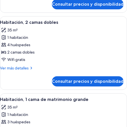
matrimonio
de
Consultar precios y disponibilidad
Habitación,
grande,
1
balcón
cama
Abrir
Habitación de hotel con dos camas, un e
4
de
Habitación, 2 camas dobles
todas
matrimonio
35 m²
grande,
las
balcón
1 habitación
fotos
de
4 huéspedes
Habitación,
2 camas dobles
2
Wifi gratis
camas
Más
Ver más detalles
dobles
detalles
de
Consultar precios y disponibilidad
Habitación,
2
camas
Abrir
Habitación de hotel con una cama grand
4
dobles
Habitación, 1 cama de matrimonio grande
todas
35 m²
las
1 habitación
fotos
de
3 huéspedes