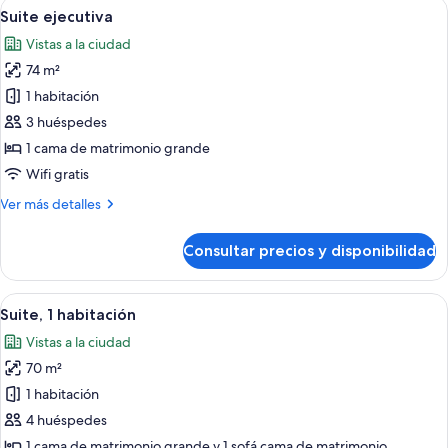
Abrir
Un edificio alto con fachada de vidrio
9
dobles,
Suite ejecutiva
todas
vistas
Vistas a la ciudad
a
las
la
74 m²
fotos
ciudad
de
1 habitación
Suite
3 huéspedes
ejecutiva
1 cama de matrimonio grande
Wifi gratis
Más
Ver más detalles
detalles
de
Consultar precios y disponibilidad
Suite
ejecutiva
Abrir
Habitación de hotel con cama, escritori
7
Suite, 1 habitación
todas
Vistas a la ciudad
las
70 m²
fotos
de
1 habitación
Suite,
4 huéspedes
1
1 cama de matrimonio grande y 1 sofá cama de matrimonio