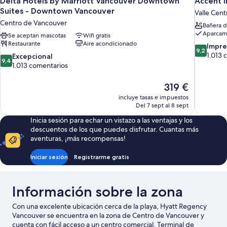
Delta Hotels by Marriott Vancouver Downtown
Accent I
Suites - Downtown Vancouver
Valle Cent
Centro de Vancouver
Bañera d
Aparcami
Se aceptan mascotas
Wifi gratis
Restaurante
Aire acondicionado
9.2
Impre
9,2
sobre
1.013 
9.4
Excepcional
9,4
10,
sobre
1.013 comentarios
Impresion
10,
1.013 come
Excepcional,
El
319 €
1.013 comentarios
precio
incluye tasas e impuestos
actual
Del 7 sept al 8 sept
es
Inicia sesión para echar un vistazo a las ventajas y los
de
descuentos de los que puedes disfrutar. Cuantas más
319 €
aventuras, ¡más recompensas!
Iniciar sesión
Registrarme gratis
Información sobre la zona
Con una excelente ubicación cerca de la playa, Hyatt Regency
Vancouver se encuentra en la zona de Centro de Vancouver y
cuenta con fácil acceso a un centro comercial. Terminal de