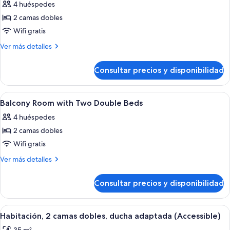
4 huéspedes
las
2 camas dobles
fotos
de
Wifi gratis
Two
Más
Ver más detalles
Double
detalles
de
Room
Consultar precios y disponibilidad
Two
High
Double
Floor
Room
Abrir
Baño | Ducha y bañera combinadas y ar
1
High
Balcony Room with Two Double Beds
todas
Floor
4 huéspedes
las
2 camas dobles
fotos
de
Wifi gratis
Balcony
Más
Ver más detalles
Room
detalles
de
with
Consultar precios y disponibilidad
Balcony
Two
Room
Double
with
Abrir
Habitación de hotel con dos camas, un e
4
Beds
Two
Habitación, 2 camas dobles, ducha adaptada (Accessible)
todas
Double