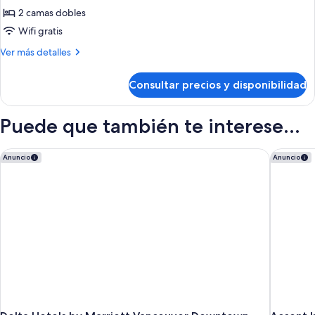
Habitación,
2 camas dobles
2
Wifi gratis
camas
Más
Ver más detalles
dobles
detalles
(Regency
de
Consultar precios y disponibilidad
Habitación,
Club)
2
camas
Puede que también te interese...
dobles
(Regency
Club)
Delta Hotels by Marriott Vancouver Downtown Suites - Dow
Accent I
Anuncio
Anuncio