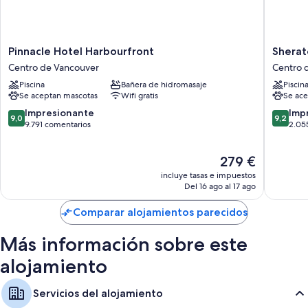
Pinnacle
Sherato
Pinnacle Hotel Harbourfront
Sherat
Hotel
Vancouv
Centro de Vancouver
Centro 
Harbourfront
Wall
Piscina
Bañera de hidromasaje
Piscin
Centro
Centre
Se aceptan mascotas
Wifi gratis
Se ace
de
Centro
Vancouver
de
9.0
9.2
Impresionante
Imp
9,0
9,2
Vancouv
sobre
sobre
9.791 comentarios
2.05
10,
10,
Impresionante,
Impresi
El
279 €
9.791 comentarios
2.055 c
precio
incluye tasas e impuestos
actual
Del 16 ago al 17 ago
es
de
Comparar alojamientos parecidos
279 €
Más información sobre este
alojamiento
Servicios del alojamiento