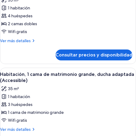
35 m²
Beds
las
1 habitación
fotos
de
4 huéspedes
Habitación,
2 camas dobles
2
Wifi gratis
camas
Más
Ver más detalles
dobles,
detalles
ducha
de
Consultar precios y disponibilidad
Habitación,
adaptada
2
(Accessible)
camas
Abrir
Habitación de hotel con una cama grand
4
dobles,
Habitación, 1 cama de matrimonio grande, ducha adaptada
todas
ducha
(Accessible)
adaptada
las
35 m²
(Accessible)
fotos
1 habitación
de
3 huéspedes
Habitación,
1
1 cama de matrimonio grande
cama
Wifi gratis
de
Más
Ver más detalles
matrimonio
detalles