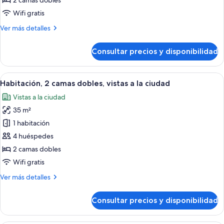
2 camas dobles
ciudad
2
Wifi gratis
camas
Más
Ver más detalles
dobles,
detalles
balcón
de
Consultar precios y disponibilidad
Habitación,
2
camas
Abrir
Habitación de hotel con dos camas, un e
11
dobles,
Habitación, 2 camas dobles, vistas a la ciudad
todas
balcón
Vistas a la ciudad
las
35 m²
fotos
de
1 habitación
Habitación,
4 huéspedes
2
2 camas dobles
camas
Wifi gratis
dobles,
Más
Ver más detalles
vistas
detalles
a
de
Consultar precios y disponibilidad
la
Habitación,
2
ciudad
camas