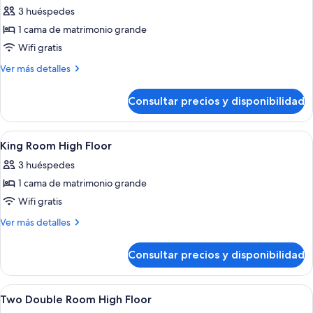
3 huéspedes
fotos
de
1 cama de matrimonio grande
Habitación,
Wifi gratis
1
Más
Ver más detalles
cama
detalles
de
de
Consultar precios y disponibilidad
Habitación,
matrimonio
1
grande
cama
Abrir
Habitación de hotel con cama, escritorio
(High
11
de
King Room High Floor
todas
matrimonio
Floor)
3 huéspedes
grande
las
(High
1 cama de matrimonio grande
fotos
Floor)
de
Wifi gratis
King
Más
Ver más detalles
Room
detalles
de
High
Consultar precios y disponibilidad
King
Floor
Room
High
Abrir
Habitación de hotel con escritorio, sill
1
Floor
Two Double Room High Floor
todas