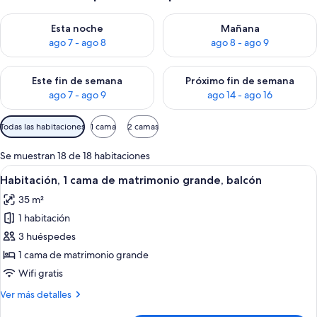
Consulta la disponibilidad para esta noche, ago 7 - ago 8
Consulta la disponibilidad pa
Esta noche
Mañana
ago 7 - ago 8
ago 8 - ago 9
Consulta la disponibilidad para este fin de semana, ago 7 - ag
Consulta la disponibilidad par
Este fin de semana
Próximo fin de semana
ago 7 - ago 9
ago 14 - ago 16
Filtros
Todas las habitaciones
1 cama
2 camas
disponibles
para
Se muestran 18 de 18 habitaciones
las
Abrir
Habitación de hotel con una cama grand
5
Habitación, 1 cama de matrimonio grande, balcón
habitaciones
todas
35 m²
las
1 habitación
fotos
de
3 huéspedes
Habitación,
1 cama de matrimonio grande
1
Wifi gratis
cama
Más
Ver más detalles
de
detalles