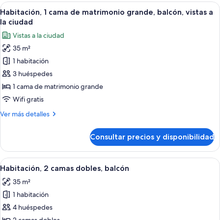
cama
Abrir
Habitación de hotel con una cama grand
la
12
de
Habitación, 1 cama de matrimonio grande, balcón, vistas a
todas
ciudad
matrimonio
la ciudad
grande,
las
Vistas a la ciudad
vistas
fotos
a
35 m²
de
la
1 habitación
Habitación,
ciudad
1
3 huéspedes
cama
1 cama de matrimonio grande
de
Wifi gratis
matrimonio
Más
Ver más detalles
grande,
detalles
balcón,
de
Consultar precios y disponibilidad
Habitación,
vistas
1
a
cama
Abrir
Habitación de hotel con dos camas, un e
la
5
de
Habitación, 2 camas dobles, balcón
todas
ciudad
matrimonio
35 m²
grande,
las
balcón,
1 habitación
fotos
vistas
de
4 huéspedes
a
Habitación,
la