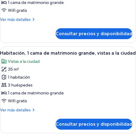
Habitación,
1 cama de matrimonio grande
1
Wifi gratis
cama
Más
Ver más detalles
de
detalles
matrimonio
de
Consultar precios y disponibilidad
Habitación,
grande
1
cama
Abrir
Habitación de hotel con cama, escritori
10
de
Habitación, 1 cama de matrimonio grande, vistas a la ciudad
todas
matrimonio
Vistas a la ciudad
grande
las
35 m²
fotos
de
1 habitación
Habitación,
3 huéspedes
1
1 cama de matrimonio grande
cama
Wifi gratis
de
Más
Ver más detalles
matrimonio
detalles
grande,
de
Consultar precios y disponibilidad
vistas
Habitación,
1
a