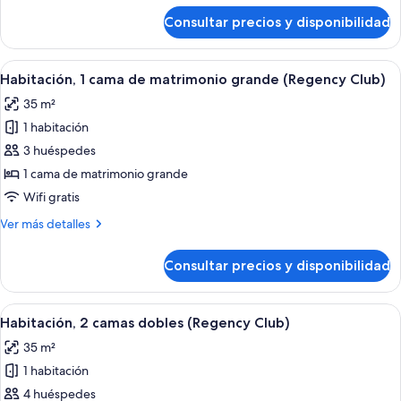
grande,
de
Consultar precios y disponibilidad
Habitación,
ducha
1
adaptada
cama
Abrir
Habitación de hotel con una cama grand
(Accessible)
5
de
Habitación, 1 cama de matrimonio grande (Regency Club)
todas
matrimonio
35 m²
grande,
las
ducha
1 habitación
fotos
adaptada
de
3 huéspedes
(Accessible)
Habitación,
1 cama de matrimonio grande
1
Wifi gratis
cama
Más
Ver más detalles
de
detalles
matrimonio
de
Consultar precios y disponibilidad
Habitación,
grande
1
(Regency
cama
Abrir
Habitación de hotel con dos camas, un e
Club)
5
de
Habitación, 2 camas dobles (Regency Club)
todas
matrimonio
35 m²
grande
las
(Regency
1 habitación
fotos
Club)
de
4 huéspedes