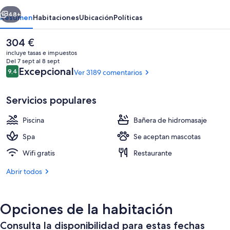
erior
Siguiente
48+
Resumen
Habitaciones
Ubicación
Políticas
El
304 €
precio
incluye tasas e impuestos
actual
Del 7 sept al 8 sept
es
Comentarios
Excepcional
9,4
Ver 3189 comentarios
9,4 de 10
de
304 €
Servicios populares
Piscina
Bañera de hidromasaje
Exterior
Spa
Se aceptan mascotas
Wifi gratis
Restaurante
Abrir todos
Opciones de la habitación
Consulta la disponibilidad para estas fechas