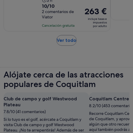
La
3 h
10.0
10/10
duración
El
263 €
sobre
2 comentarios de
de
precio
Viator
10
la
incluye tasas e
es
impuestos
con
actividad
Cancelación gratuita
por adulto
de
2
es
263 €
comentarios
de
Se
Ver todo
por
3 horas
abre
adulto
en
una
pestaña
nueva
Alójate cerca de las atracciones
populares de Coquitlam
Club de campo y golf Westwood
Coquitlam Centre
Plateau
8.2/10 (453 comentario
7.8/10 (41 comentarios)
Recorre Coquitlam Centr
de Coquitlam, y aprove
Si lo tuyo es el golf, acércate a Coquitlam y
algún que otro recuerdo
visita Club de campo y golf Westwood
aquí también podrás asi
Plateau. ¡No te arrepentirás! Además de ser