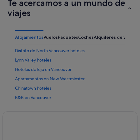
Te acercamos a un mundo de
viajes
Alojamientos
Vuelos
Paquetes
Coches
Alquileres de vacaci
Distrito de North Vancouver hoteles
Lynn Valley hoteles
Hoteles de lujo en Vancouver
Apartamentos en New Westminster
Chinatown hoteles
B&B en Vancouver
Haney hoteles
Coquitlam hoteles
Nh Hotels en Vancouver
Albergues en North Vancouver