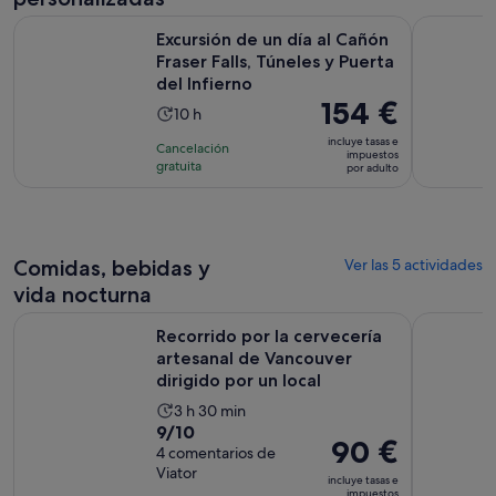
adulto
y
Excursión de un día al Cañón Fraser Falls, Túneles y Puerta de
El lado os
15 minutos
Excursión de un día al Cañón
Fraser Falls, Túneles y Puerta
del Infierno
El
154 €
La
10 h
precio
duración
incluye tasas e
Cancelación
es
impuestos
de
gratuita
por adulto
de
la
154 €
actividad
por
es
adulto
de
Comidas, bebidas y
Ver las 5 actividades
10 horas
vida nocturna
Recorrido por la cervecería artesanal de Vancouver dirigido 
Vancouver:
Recorrido por la cervecería
artesanal de Vancouver
dirigido por un local
La
3 h 30 min
9.0
9/10
duración
El
90 €
sobre
4 comentarios de
de
precio
Viator
10
la
incluye tasas e
es
impuestos