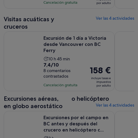
con
actividad
Cancelación gratuita
por adulto
de
4
es
90 €
comentarios
de
por
Visitas acuáticas y
Ver las 4 actividades
3 horas
adulto
cruceros
y
S
Excursión de 1 día a Victoria desde Vancouver con BC Ferry
Experienci
30 minutos
Excursión de 1 día a Victoria
desde Vancouver con BC
Ferry
La
10 h 45 min
7.4
7,4/10
duración
El
158 €
sobre
8 comentarios
de
precio
contrastados
10
la
incluye tasas e
es
impuestos
con
actividad
Cancelación gratuita
por adulto
de
8
es
158 €
comentarios
de
Excursiones aéreas,
o helicóptero
por
10 horas
en globo aerostático
Ver las 4 actividades
adulto
y
Excursiones por el campo en BC antes y después del crucero 
Experienci
45 minutos
Excursiones por el campo en
BC antes y después del
crucero en helicóptero c...