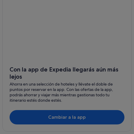
Centro de Vancouver hoteles
Gastown hoteles
Riley Park hoteles
Queensborough hoteles
Edgemont hoteles
West End hoteles
Davie Village hoteles
Cloverdale hoteles
Con la app de Expedia llegarás aún más
lejos
North Vancouver hoteles
Ahorra en una selección de hoteles y llévate el doble de
Kitsilano hoteles
puntos por reservar en la app. Con las ofertas de la app,
Hastings-Sunrise hoteles
podrás ahorrar y viajar más mientras gestionas todo tu
itinerario estés donde estés.
Condominios en Vancouver
Ioco hoteles
Cambiar a la app
Hoteles cerca de Estación de metro Columbia
Willoughby hoteles