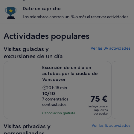
Date un capricho
Los miembros ahorran un % o más al reservar actividades.
Actividades populares
Visitas guiadas y
Ver las 39 actividades
excursiones de un día
S
Excursión de un día en autobús por la ciudad de Vancouver
Excursión 
Excursión de un día en
autobús por la ciudad de
Vancouver
La
10 h 15 min
10.0
10/10
duración
El
75 €
sobre
7 comentarios
de
precio
contrastados
10
la
incluye tasas e
es
impuestos
con
actividad
Cancelación gratuita
por adulto
de
7
es
75 €
comentarios
de
Visitas privadas y
Ver las 16 actividades
por
10 horas
personalizadas