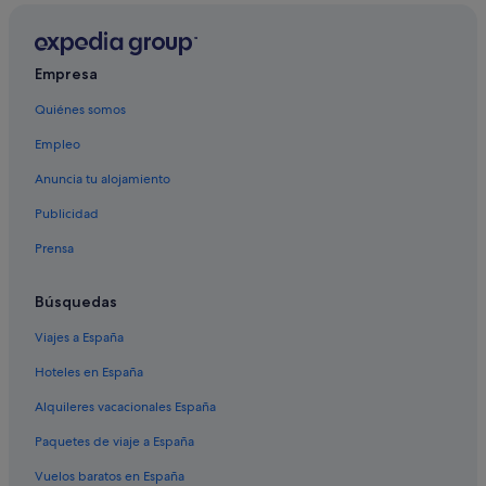
Lower Lonsdale hoteles
Apartamentos en Vancouver
Empresa
Metrotown hoteles
Quiénes somos
Centro de Vancouver hoteles
Empleo
East Vancouver hoteles
Downtown Eastside hoteles
Anuncia tu alojamiento
Surrey hoteles
Publicidad
Langley hoteles
Prensa
Guildford hoteles
Búsquedas
Walnut Grove hoteles
Viajes a España
Apartamentos en Surrey
Hoteles en España
Burnaby hoteles
Maple Ridge hoteles
Alquileres vacacionales España
Paquetes de viaje a España
Vuelos baratos en España