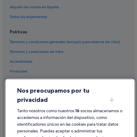
Alquiler de coches en España
Todos los alojamientos
Políticas
Términos y condiciones generales (excepto para reservas de Vrbo)
Términos y condiciones de Vrbo
Accesibilidad
Privacidad
Cookies
Nos preocupamos por tu
Condiciones de uso
privacidad
Información legal/contacto
Tanto nosotros como nuestros
16
socios almacenamos o
Pautas sobre el contenido y cómo denunciar contenido
accedemos a información del dispositivo, como
identificadores únicos en las cookies para tratar datos
Ayuda
personales. Puedes aceptar o administrar tus
Ayuda