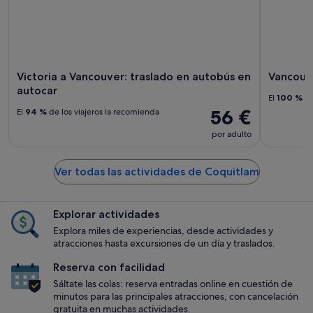
Victoria a Vancouver: traslado en autobús en
Vancouve
autocar
El
100 %
de
56 €
El
94 %
de los viajeros la recomienda
por adulto
Ver todas las actividades de Coquitlam
Explorar actividades
Explora miles de experiencias, desde actividades y
atracciones hasta excursiones de un día y traslados.
Reserva con facilidad
Sáltate las colas: reserva entradas online en cuestión de
minutos para las principales atracciones, con cancelación
gratuita en muchas actividades.