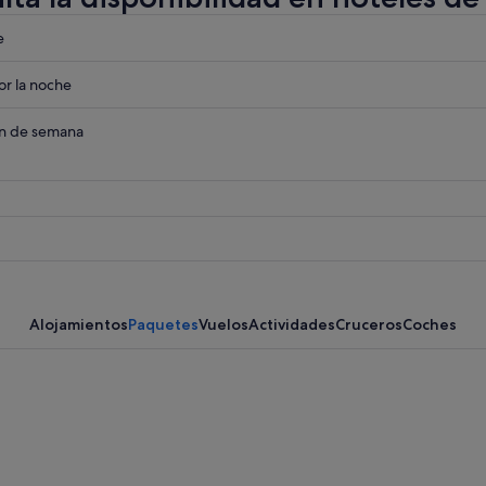
eba
e
eba
r la noche
eba
in de semana
Alojamientos
Paquetes
Vuelos
Actividades
Cruceros
Coches