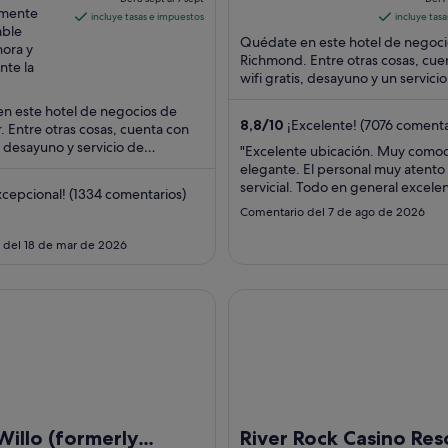
r BC
mente
Richmond BC
es
of
incluye tasas e impuestos
incluye tas
able
de
5
Quédate en este hotel de negoci
hora y
383 €
Richmond. Entre otras cosas, cue
nte la
por
wifi gratis, desayuno y un servicio
de transporte desde/hasta el aer
noche
n este hotel de negocios de
...
del
8,8
/
10
¡Excelente! (7076 comenta
 Entre otras cosas, cuenta con
8
s, desayuno y servicio de
"Excelente ubicación. Muy comod
sept
nes. Algunos aspectos que los
elegante. El personal muy atento
 ...
al
servicial. Todo en general excelen
cepcional! (1334 comentarios)
9
habitaciones limpias y comodas
Comentario del 7 de ago de 2026
totalmente"
sept
 del 18 de mar de 2026
lo (formerly YWCA Hotel Vancouver)
River Rock Casino Resort
Willo (formerly
River Rock Casino Res