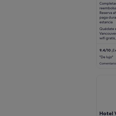
Vancouve
Completa
of
reembols
5
Reserva a
paga dura
estancia
Quédate e
Vancouver.
wifi grati
habitacio
huéspedes
9,4
/
10
¡Ex
"De lujo"
Comentario
Hotel Wil
Hotel 