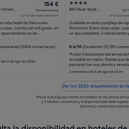
El
4
Hotel Vancouver)
154 €
precio
out
y Street
8811 River Road
Del 1 sept al 2 sept
Del 7
r BC
Richmond BC
es
of
incluye tasas e impuestos
incluye tas
de
5
n este hotel de Vancouver.
Quédate en este complejo de luj
154 €
s cosas, cuenta con wifi gratis, un
Richmond. Entre otras cosas, cue
y aparcamiento en las
por
un spa completo, 5 restaurantes 
nes. Algunos aspectos que los
puerto deportivo. Algunos aspec
noche
 ...
los huéspedes ...
del
resionante! (3434 comentarios)
8,6
/
10
¡Excelente! (12.190 comen
1
"A sólo 3 estaciones del aeropuer
sept
accesible en metro. Desde que l
 del 6 de ago de 2026
al
personal fue muy atento y servici
2
guardaron las maletas al llegar y al 
Comentario del 8 de ago de 2026
para que aprovecharamos el día 
sept
Vancouver. La habitación impecab
espaciosa. La comida en los resta
Ver los 3226 alojamientos en Is
muy rica. En el casino, ..."
Precio más bajo por noche encontrado en las últimas 24 ho
y 2 adultos. Los precios y la disponibilidad están sujet
términos y condiciones adicion
ta la disponibilidad en hoteles de 