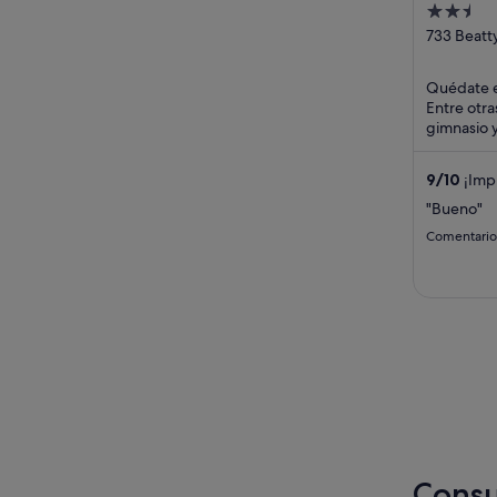
2.5
YWCA 
out
733 Beatt
Vancouve
of
5
Quédate e
Entre otra
gimnasio 
instalacio
huéspedes
9
/
10
¡Imp
"Bueno"
Comentario
Consul