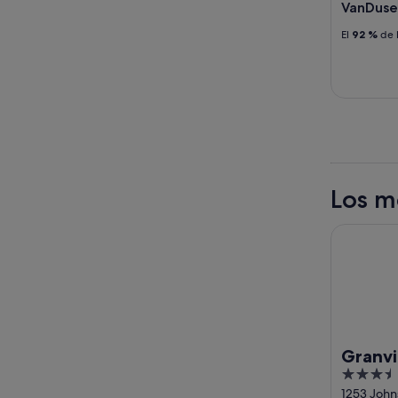
VanDuse
El
92 %
de l
Los m
Granville 
Granvi
3.5
out
1253 John