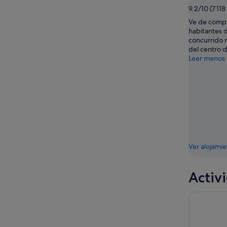
9.2/10 (7.11
Ve de compra
habitantes 
concurrido 
del centro d
Leer menos
Ver alojami
Activ
Entrada al