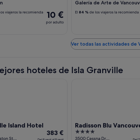
n
Galería de Arte de Vancou
10 €
os viajeros la recomienda
El
84 %
de los viajeros la recomienda
por adulto
Ver todas las actividades de
ejores hoteles de Isla Granville
Island Hotel
Radisson Blu Vancouver Airpor
lle Island Hotel
Radisson Blu Vancouv
El
4
383 €
Airport Hotel & Mari
precio
out
ston St
3500 Cessna Dr
Del 8 sept al 9 sept
Del 7