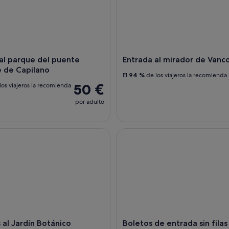
al parque del puente
Entrada al mirador de Vanc
e de Capilano
El
94 %
de los viajeros la recomienda
50 €
los viajeros la recomienda
por adulto
l Jardín Botánico VanDusen
Boletos de entrada sin filas pa
al Jardín Botánico
Boletos de entrada sin filas