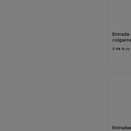
Entrada 
colgant
El
96 %
de 
Entradas a
Entradas 