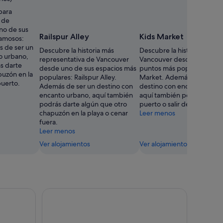
para
a de
no de sus
Railspur Alley
Kids Market
amosos:
 de ser un
Descubre la historia más
Descubre la historia de
o urbano,
representativa de Vancouver
Vancouver desde uno de s
s darte
desde uno de sus espacios más
puntos más populares: Kid
puzón en la
populares: Railspur Alley.
Market. Además de ser un
puerto.
Además de ser un destino con
destino con encanto urban
encanto urbano, aquí también
aquí también podrás explor
podrás darte algún que otro
puerto o salir de compras.
chapuzón en la playa o cenar
Leer menos
fuera.
Leer menos
Ver alojamientos
Ver alojamientos
ver
Tour panorámico panorámico en hidroavión por Va