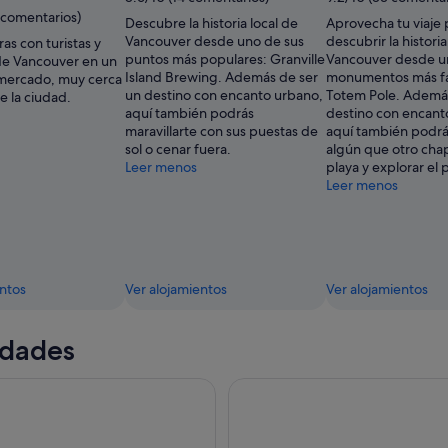
8 comentarios)
Descubre la historia local de
Aprovecha tu viaje 
Vancouver desde uno de sus
descubrir la histori
s con turistas y
puntos más populares: Granville
Vancouver desde u
de Vancouver en un
Island Brewing. Además de ser
monumentos más f
mercado, muy cerca
un destino con encanto urbano,
Totem Pole. Además
e la ciudad.
aquí también podrás
destino con encant
maravillarte con sus puestas de
aquí también podrá
sol o cenar fuera.
algún que otro cha
Leer menos
playa y explorar el 
Leer menos
entos
Ver alojamientos
Ver alojamientos
idades
 parque del puente colgante de Capilano
Entrada al mirador de Vancou