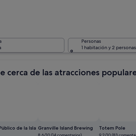
Un paseo 
a
Personas
a
1 habitación y 2 personas
Paisaje u
e cerca de las atracciones populare
os amarrados, un embarcadero de madera y modernos edificios altos al fond
blico de la Isla
Granville Island Brewing
Totem Pole
8.6/10 (14 comentarios)
9.2/10 (83 comentar