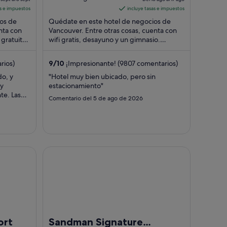
Vancouver BC
es
of
es
as e impuestos
incluye tasas e impuestos
de
5
de
os de
Quédate en este hotel de negocios de
172 €
279 €
nta con
Vancouver. Entre otras cosas, cuenta con
 gratuito
por
wifi gratis, desayuno y un gimnasio.
por
opuerto.
Algunos aspectos que los huéspedes
noche
noche
destacan ...
del
del
rios)
9
/
10
¡Impresionante! (9807 comentarios)
7
16
o, y
"Hotel muy bien ubicado, pero sin
sept
ago
 y
estacionamiento"
al
al
te. Las
Comentario del 5 de ago de 2026
8
17
sept
ago
Sandman Signature Vancouver Airport Hotel & Re
ort
Sandman Signature