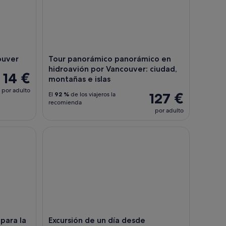
ouver
Tour panorámico panorámico en
hidroavión por Vancouver: ciudad,
14 €
montañas e islas
por adulto
127 €
El
92 %
de los viajeros la
recomienda
por adulto
ra la Galería de Arte de Vancouver
Excursión de un día desde Vancouver a Victoria +
 para la
Excursión de un día desde