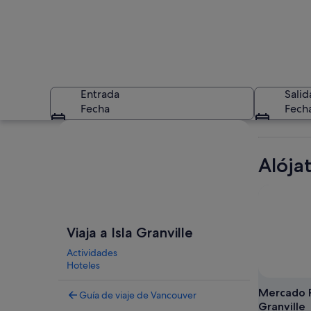
Entrada
Salid
Fecha
Fech
Ver mapa
Alójat
Un muelle con barc
Viaja a Isla Granville
Actividades
Hoteles
Mercado Pú
Guía de viaje de Vancouver
Granville