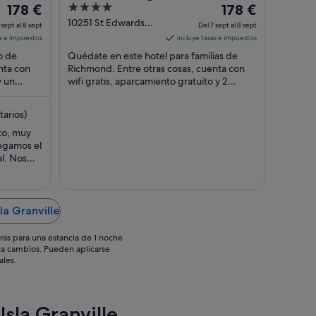
El
4
El
178 €
Vancouver Airport Hotel &
178 €
precio
out
precio
10251 St Edwards
Resort
 sept al 8 sept
Del 7 sept al 8 sept
Drive Richmond BC
es
of
es
as e impuestos
incluye tasas e impuestos
de
5
de
o de
Quédate en este hotel para familias de
178 €
178 €
nta con
Richmond. Entre otras cosas, cuenta con
y un
por
wifi gratis, aparcamiento gratuito y 2
por
tos que
piscinas al aire libre. Algunos aspectos ...
noche
noche
del
del
tarios)
7
7
to, muy
sept
sept
legamos el
al
al
al. Nos
8
8
salir,
en
sept
sept
le y
urantes
la Granville
ras para una estancia de 1 noche
os a cambios. Pueden aplicarse
ales.
Isla Granville