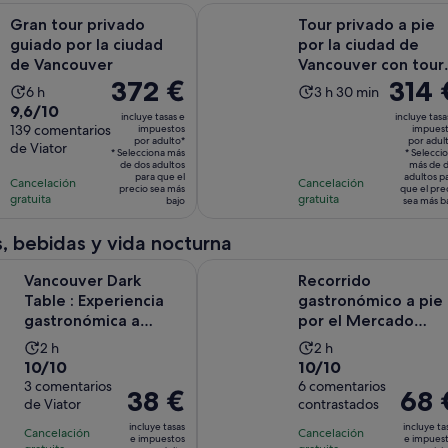
Se abre en una pe
privado guiado por la ciudad de Vancouver
Tour privado a pie por la ciudad 
Gran tour privado
Tour privado a pie
guiado por la ciudad
por la ciudad de
de Vancouver
Vancouver con tour
El
372 €
El
314 
en barco de focas
La
La
6 h
3 h 30 min
precio
precio
9.6
9,6/10
duración
duración
incluye tasas e
incluye tasa
es
es
sobre
139 comentarios
impuestos
impues
de
de
por adulto*
por adul
de
de
de Viator
10
la
la
* Selecciona más
* Selecci
372 €
de dos adultos
314 €
más de 
con
actividad
actividad
para que el
adultos p
Cancelación
Cancelación
por
por
precio sea más
que el pre
139
es
es
gratuita
gratuita
bajo
sea más b
adulto*
adulto*
comentarios
de
de
6 horas
3 horas
, bebidas y vida nocturna
y
Se abre 
Dark Table : Experiencia gastronómica a ciegas única
Recorrido gastronómico a pie por 
Vancouver Dark
Recorrido
30 minutos
Table : Experiencia
gastronómico a pie
gastronómica a
por el Mercado
ciegas única
Público de Granville
La
La
2 h
2 h
Island
10.0
10.0
10/10
10/10
duración
duración
sobre
3 comentarios
sobre
6 comentarios
de
de
El
38 €
El
68 
de Viator
contrastados
10
10
la
la
precio
precio
con
con
incluye tasas
incluye ta
actividad
actividad
Cancelación
Cancelación
es
es
e impuestos
e impues