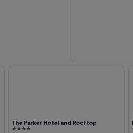
The Parker Hotel and Rooftop
Ho
The Parker Hotel and Rooftop
4