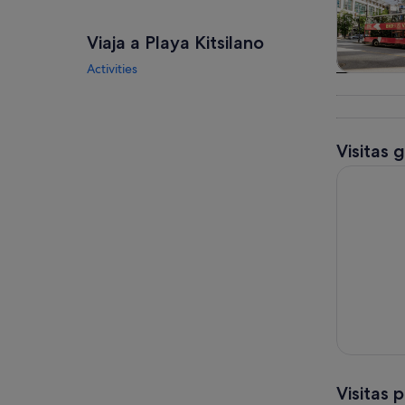
Viaja a Playa Kitsilano
Activities
Visitas gu
excursio
un d
Visitas 
Hop-On Ho
Visitas 