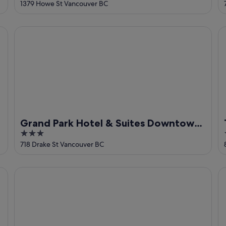
out
1379 Howe St Vancouver BC
of
5
Grand Park Hotel & Suites Downtown Vancouver, an Ascen
Th
Grand Park Hotel & Suites Downtown
3
Vancouver, an Ascend Collection
out
718 Drake St Vancouver BC
Hotel
of
5
The Guesthouse Vancouver Downtown
Re