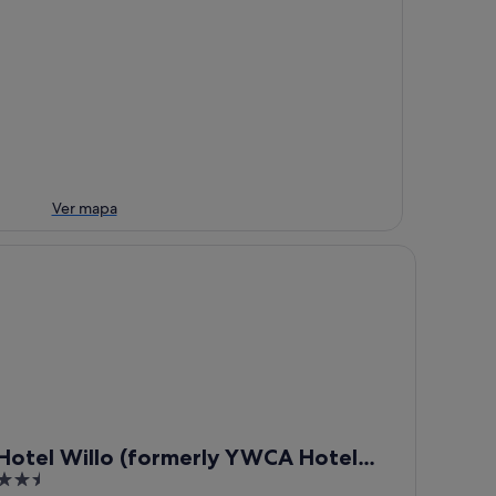
Ver mapa
tel Willo (formerly YWCA Hotel Vancouver)
Hotel Willo (formerly YWCA Hotel
2.5
Vancouver)