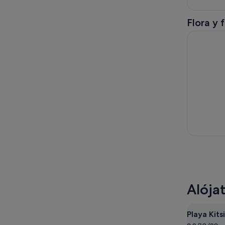
Flora y 
Aventura d
Alója
Playa Kits