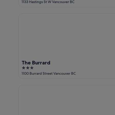
out
1133 Hastings St W Vancouver BC
of
5
The Burrard
The Burrard
3
out
1100 Burrard Street Vancouver BC
of
5
Sandman Suites Vancouver on Davie