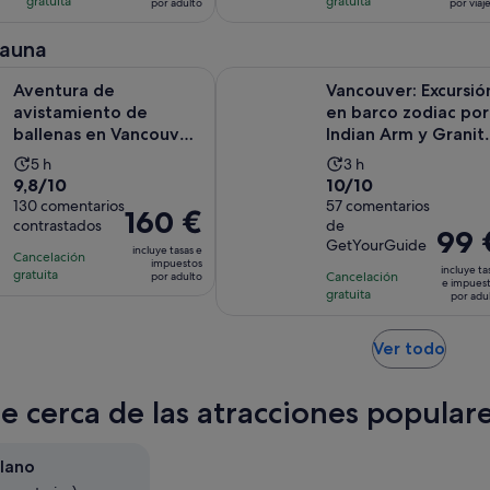
3
6
gratuita
gratuita
es
es
por adulto
por viaj
de
de
comentarios
comentarios
de
de
38 €
68 €
fauna
2 horas
2 horas
por
por
Se a
e avistamiento de ballenas en Vancouver con fotos gratis
Vancouver: Excursión en barco zodi
adulto
viajero
Aventura de
Vancouver: Excursió
avistamiento de
en barco zodiac por
ballenas en Vancouver
Indian Arm y Granit
con fotos gratis
Falls
La
La
5 h
3 h
9.8
10.0
9,8/10
10/10
duración
duración
sobre
130 comentarios
sobre
57 comentarios
de
de
El
160 €
contrastados
de
10
10
la
la
El
99 
precio
GetYourGuide
con
con
incluye tasas e
actividad
actividad
precio
Cancelación
es
impuestos
incluye ta
130
57
gratuita
es
Cancelación
es
por adulto
es
de
e impues
gratuita
comentarios
comentarios
por adu
de
de
de
160 €
5 horas
3 horas
99 €
por
Se
Ver todo
por
adulto
abre
adulto
en
te cerca de las atracciones populare
una
pest
nuev
ilano