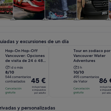
iadas y
Actividades
Visitas acuáticas y
Visitas privadas y
nes de
acuáticas
cruceros
personalizadas
ía
guiadas y excursiones de un día
Se abr
p-Off Vancouver: Opciones de visita de 24 ó 48 horas
Tour en zodiaco por Vancouver W
Hop-On Hop-Off
Tour en zodiaco por
Vancouver: Opciones
Vancouver Water
de visita de 24 ó 48
Adventures
horas
La
La
1 d o más
3 h
8.0
10.0
8/10
10/10
duración
duración
sobre
544 comentarios
sobre
495 comentarios
de
de
El
45 €
El
86 
contrastados
de Viator
10
10
la
la
precio
precio
con
con
incluye tasas
incluye ta
actividad
actividad
Cancelación
Cancelación
es
es
e impuestos
e impues
544
495
gratuita
gratuita
es
es
por adulto
por adu
de
de
comentarios
comentarios
de
de
45 €
86 €
1 día
3 horas
por
por
privadas y personalizadas
adulto
adulto