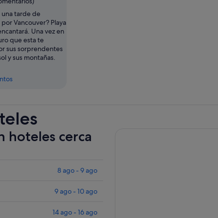
comentarios)
 una tarde de
d por Vancouver? Playa
 encantará. Una vez en
uro que esta te
or sus sorprendentes
ol y sus montañas.
entos
teles
n hoteles cerca
8 ago - 9 ago
9 ago - 10 ago
14 ago - 16 ago