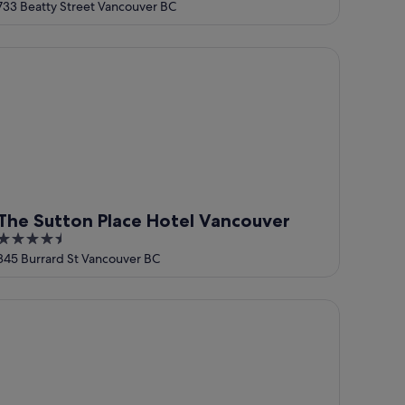
out
733 Beatty Street Vancouver BC
of
5
d Collection Hotel
e Sutton Place Hotel Vancouver
The Sutton Place Hotel Vancouver
4.5
out
845 Burrard St Vancouver BC
of
5
vival English Bay, Vancouver