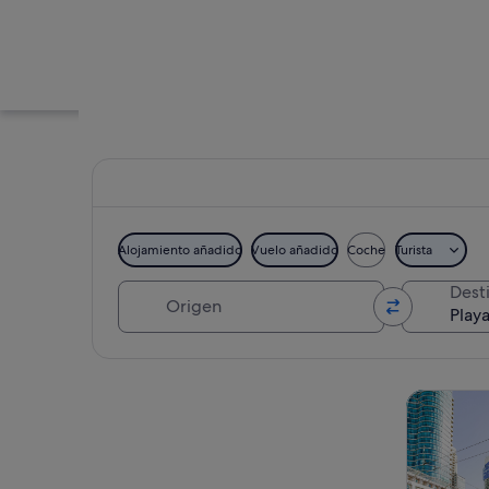
Alojamiento añadido
Vuelo añadido
Coche
Turista
Origen
Dest
Un lago tranquilo c
Ver mapa
Visitas gu