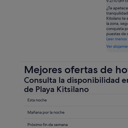
9.2/10 (89 
¿Te apetece
tranquilida
Kitsilano te
la zona, seg
conquista p
puestas de s
Leer menos
Ver alojami
Mejores ofertas de ho
Consulta la disponibilidad e
de Playa Kitsilano
Comprueba
Esta noche
los
precios
Comprueba
Mañana por la noche
cerca
los
de
precios
Comprueba
Próximo fin de semana