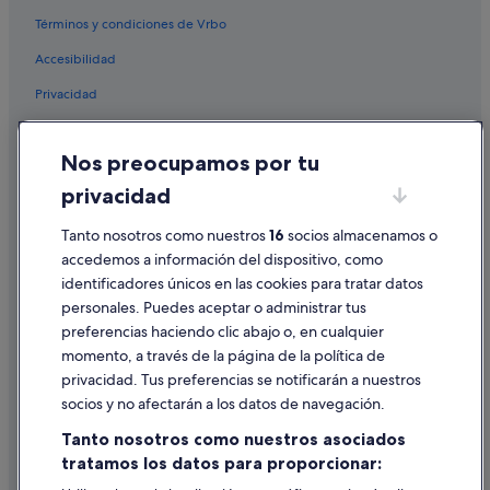
Términos y condiciones de Vrbo
Accesibilidad
Privacidad
Cookies
Nos preocupamos por tu
Condiciones de uso
privacidad
Información legal/contacto
Tanto nosotros como nuestros
16
socios almacenamos o
Pautas sobre el contenido y cómo denunciar contenido
accedemos a información del dispositivo, como
identificadores únicos en las cookies para tratar datos
Ayuda
personales. Puedes aceptar o administrar tus
Ayuda
preferencias haciendo clic abajo o, en cualquier
momento, a través de la página de la política de
Cancelar un vuelo
privacidad. Tus preferencias se notificarán a nuestros
Cancelar una reserva de hotel o de un alquiler vacacional
socios y no afectarán a los datos de navegación.
Plazos de reembolso
Tanto nosotros como nuestros asociados
tratamos los datos para proporcionar:
Utilizar un cupón de Expedia