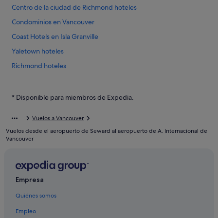
Centro de la ciudad de Richmond hoteles
Condominios en Vancouver
Coast Hotels en Isla Granville
Yaletown hoteles
Richmond hoteles
Gastown hoteles
Nh Hotels en Vancouver
* Disponible para miembros de Expedia.
Chinatown hoteles
Vuelos a Vancouver
Metrotown hoteles
Vuelos desde el aeropuerto de Seward al aeropuerto de A. Internacional de
Hastings-Sunrise hoteles
Vancouver
Centro de Vancouver hoteles
Apartamentos en Vancouver
Empresa
West End hoteles
Quiénes somos
Centro de Vancouver hoteles
East Vancouver hoteles
Empleo