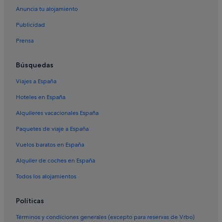
B&B en Vancouver
Anuncia tu alojamiento
Hoteles boutique en Centro de Vancouver
Publicidad
Davie Village hoteles
Prensa
Vancouver hoteles
Búsquedas
Kitsilano hoteles
Viajes a España
Riley Park hoteles
Downtown Eastside hoteles
Hoteles en España
Casas de campo en Vancouver
Alquileres vacacionales España
Marpole hoteles
Paquetes de viaje a España
Vuelos baratos en España
Alquiler de coches en España
Todos los alojamientos
Políticas
Términos y condiciones generales (excepto para reservas de Vrbo)