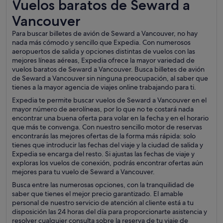
Vuelos baratos de Seward a Vancouver
Vuelos baratos de Seward a
Vancouver
Para buscar billetes de avión de Seward a Vancouver, no hay
nada más cómodo y sencillo que Expedia. Con numerosos
aeropuertos de salida y opciones distintas de vuelos con las
mejores líneas aéreas, Expedia ofrece la mayor variedad de
vuelos baratos de Seward a Vancouver. Busca billetes de avión
de Seward a Vancouver sin ninguna preocupación, al saber que
tienes a la mayor agencia de viajes online trabajando para ti.
Expedia te permite buscar vuelos de Seward a Vancouver en el
mayor número de aerolíneas, por lo que no te costará nada
encontrar una buena oferta para volar en la fecha y en el horario
que más te convenga. Con nuestro sencillo motor de reservas
encontrarás las mejores ofertas de la forma más rápida: solo
tienes que introducir las fechas del viaje y la ciudad de salida y
Expedia se encarga del resto. Si ajustas las fechas de viaje y
exploras los vuelos de conexión, podrás encontrar ofertas aún
mejores para tu vuelo de Seward a Vancouver.
Busca entre las numerosas opciones, con la tranquilidad de
saber que tienes el mejor precio garantizado. El amable
personal de nuestro servicio de atención al cliente está a tu
disposición las 24 horas del día para proporcionarte asistencia y
resolver cualquier consulta sobre la reserva de tu viaje de