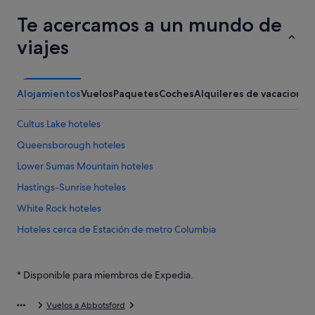
Te acercamos a un mundo de
viajes
Alojamientos
Vuelos
Paquetes
Coches
Alquileres de vacaciones
Cultus Lake hoteles
Queensborough hoteles
Lower Sumas Mountain hoteles
Hastings-Sunrise hoteles
White Rock hoteles
Hoteles cerca de Estación de metro Columbia
Aldergrove hoteles
Surrey hoteles
* Disponible para miembros de Expedia.
East Vancouver hoteles
Vuelos a Abbotsford
Harrison Hot Springs hoteles