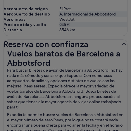
Aeropuerto de origen
El Prat
Aeropuerto de destino
A. Internacional de Abbotsford
Aerolíneas
WestJet
Precio de ida y vuelta
945 €
Distancia
8546
km
Reserva con confianza
Vuelos baratos de Barcelona a Abbotsford
Vuelos baratos de Barcelona a
Abbotsford
Para buscar billetes de avión de Barcelona a Abbotsford, no hay
nada más cómodo y sencillo que Expedia. Con numerosos
aeropuertos de salida y opciones distintas de vuelos con las
mejores líneas aéreas, Expedia ofrece la mayor variedad de
vuelos baratos de Barcelona a Abbotsford. Busca billetes de
avión de Barcelona a Abbotsford sin ninguna preocupación, al
saber que tienes a la mayor agencia de viajes online trabajando
para ti.
Expedia te permite buscar vuelos de Barcelona a Abbotsford en
el mayor número de aerolíneas, por lo que no te costará nada
encontrar una buena oferta para volar en la fecha y en el horario
que más te convenga. Con nuestro sencillo motor de reservas