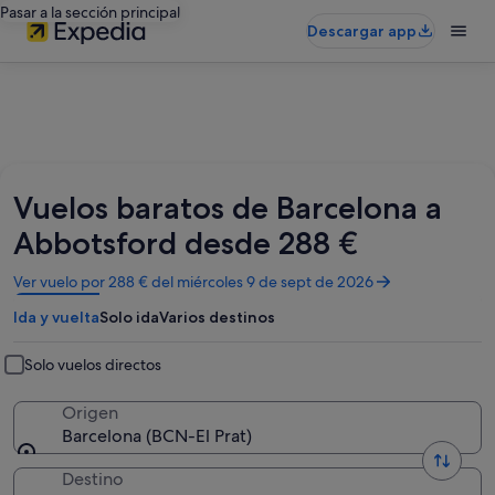
Pasar a la sección principal
Descargar app
Vuelos baratos de Barcelona a
Abbotsford desde 288 €
Se
Ver vuelo por 288 € del miércoles 9 de sept de 2026
abre
Ida y vuelta
Solo ida
Varios destinos
en
una
ventana
Solo vuelos directos
nueva
Origen
Barcelona (BCN-El Prat)
Destino