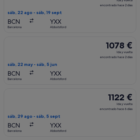
Ida y vuelta
y
encontrado hace 2 días
vuelta,
sáb, 22 ago - sáb, 19 sept
encontrado
BCN
YXX
hace
Barcelona
Abbotsford
2 días
Seleccionar vuelo de WestJet, con salida el sáb, 22 may de B
1078 €
1078 €
Ida
Ida y vuelta
y
encontrado hace 2 días
vuelta,
sáb, 22 may - sáb, 5 jun
encontrado
BCN
YXX
hace
Barcelona
Abbotsford
2 días
Seleccionar vuelo de WestJet, con salida el sáb, 29 ago de B
1122 €
1122 €
Ida
Ida y vuelta
y
encontrado hace 6 días
vuelta,
sáb, 29 ago - sáb, 5 sept
encontrado
BCN
YXX
hace
Barcelona
Abbotsford
6 días