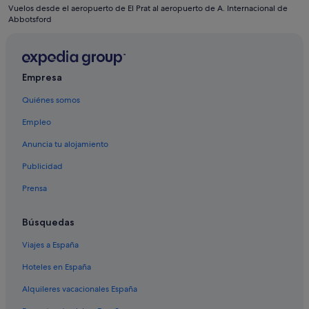
Vuelos desde el aeropuerto de El Prat al aeropuerto de A. Internacional de
Maple Ridge hoteles
Abbotsford
Cloverdale hoteles
Abbotsford hoteles
Empresa
Burnaby hoteles
Quiénes somos
Willoughby hoteles
Metrotown hoteles
Empleo
Mission hoteles
Anuncia tu alojamiento
Ioco hoteles
Publicidad
Haney hoteles
Prensa
Apartamentos en Surrey
Búsquedas
Guildford hoteles
Viajes a España
Apartamentos en New Westminster
Tsawwassen hoteles
Hoteles en España
Langley hoteles
Alquileres vacacionales España