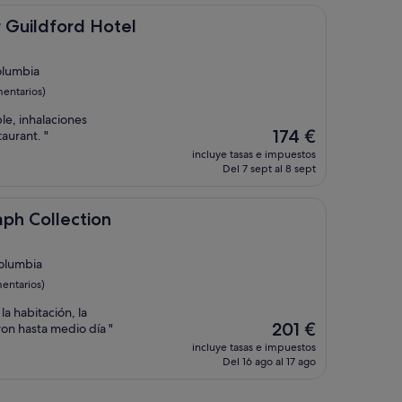
de
161 €
rd Hotel
 Guildford Hotel
olumbia
entarios)
le, inhalaciones
El
174 €
aurant. "
precio
incluye tasas e impuestos
actual
Del 7 sept al 8 sept
es
de
174 €
ction
aph Collection
Columbia
entarios)
a habitación, la
El
201 €
ron hasta medio día "
precio
incluye tasas e impuestos
actual
Del 16 ago al 17 ago
es
de