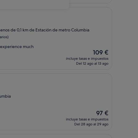
es
de
108 €
enos de 0,1 km de Estación de metro Columbia
arios)
e experience much
El
109 €
precio
incluye tasas e impuestos
actual
Del 12 ago al 13 ago
es
de
109 €
lumbia
El
97 €
precio
incluye tasas e impuestos
actual
Del 28 ago al 29 ago
es
de