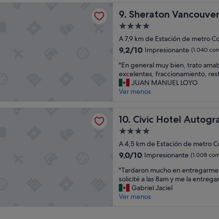
t
a
n Vancouver Guildford Hotel
Sheraton Vancouver Guildfo
e
9. Sheraton Vancouver
l
u
m
Alojamiento
b
u
de
A 7,9 km de Estación de metro C
i
y
4.0 estrellas
c
a
9.2
9,2/10
Impresionante
(1.040 com
a
t
sobre
"
"En general muy bien, trato amab
c
e
10,
E
excelentes, fraccionamiento, rest
i
n
Impresionante,
n
JUAN MANUEL LOYO
ó
t
(1.040 comentarios)
g
Ver menos
n
o
e
,
y
n
l
e
tel Autograph Collection
e
Civic Hotel Autograph Colle
10. Civic Hotel Autogr
i
l
r
m
d
Alojamiento
a
p
e
de
l
A 4,5 km de Estación de metro 
i
s
4.0 estrellas
m
e
9.0
a
9,0/10
Impresionante
(1.008 com
u
z
sobre
y
"
y
"Tardaron mucho en entregarme l
a
10,
u
T
b
solicité a las 8am y me la entrega
y
Impresionante,
n
a
i
Gabriel Jaciel
p
(1.008 comentarios)
o
r
e
Ver menos
e
m
d
n
r
u
a
,
s
y