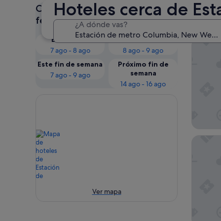
Hoteles cerca de Es
Consulta los precios para estas
Nues
fechas
¿A dónde vas?
Esta noche
Mañana
Inn at t
7 ago - 8 ago
8 ago - 9 ago
Este fin de semana
Próximo fin de
semana
7 ago - 9 ago
14 ago - 16 ago
NEW RO
Ver mapa