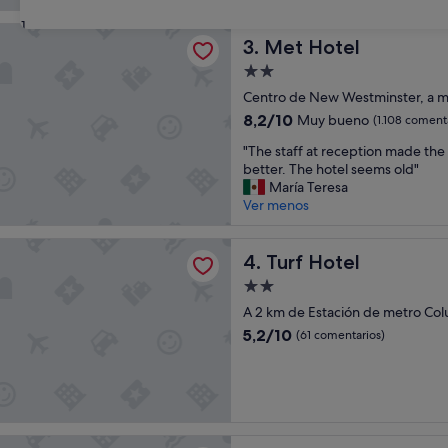
u
31
b
el
Met Hotel
i
3. Met Hotel
c
Alojamiento
a
de
Centro de New Westminster, a m
c
2.0 estrellas
i
8.2
8,2/10
Muy bueno
(1.108 coment
ó
sobre
"
"The staff at reception made th
n
10,
T
better. The hotel seems old"
d
Muy
h
María Teresa
e
bueno,
e
Ver menos
l
(1.108 comentarios)
s
h
t
o
el
a
Turf Hotel
4. Turf Hotel
t
f
e
Alojamiento
f
l
de
a
A 2 km de Estación de metro Co
s
2.0 estrellas
t
o
5.2
5,2/10
(61 comentarios)
r
n
sobre
e
e
10,
c
x
(61 comentarios)
e
c
p
e
t
l
d Suites By Hilton Surrey