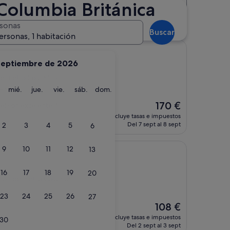
Columbia Británica
Distancia
Clasificación del alojamiento
 de metro Columbia
sonas
Buscar
ersonas, 1 habitación
septiembre de 2026
de metro Columbia
martes
miércoles
jueves
viernes
sábado
domingo
mié.
jue.
vie.
sáb.
dom.
entarios)
El
170 €
tel son excelentes"
precio
incluye tasas e impuestos
actual
Del 7 sept al 8 sept
2
3
4
5
6
es
de
9
10
11
12
13
170 €
16
17
18
19
20
tación de metro Columbia
s)
23
24
25
26
27
El
108 €
precio
incluye tasas e impuestos
30
actual
Del 2 sept al 3 sept