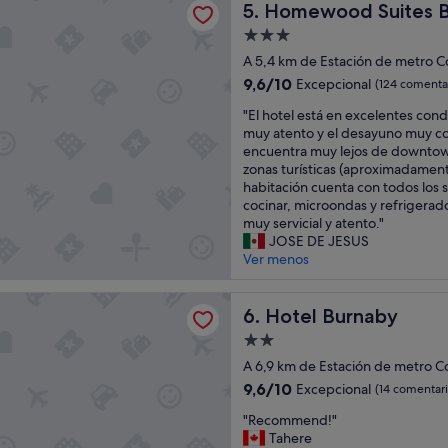
Homewood Suites By Hilton
i
5. Homewood Suites B
e
o
n
Alojamiento
n
t
de
A 5,4 km de Estación de metro 
m
e
3.0 estrellas
a
s
9.6
9,6/10
Excepcional
(124 comenta
d
"
sobre
"
"El hotel está en excelentes cond
e
10,
E
muy atento y el desayuno muy co
t
Excepcional,
l
encuentra muy lejos de downtow
h
(124 comentarios)
h
zonas turísticas (aproximadamente
e
o
habitación cuenta con todos los s
e
t
cocinar, microondas y refrigerado
x
e
muy servicial y atento."
p
l
JOSE DE JESUS
e
e
Ver menos
r
s
i
t
e
urnaby
á
Hotel Burnaby
6. Hotel Burnaby
n
e
c
Alojamiento
n
e
de
e
A 6,9 km de Estación de metro C
m
2.0 estrellas
x
u
9.6
9,6/10
Excepcional
(14 comentari
c
c
sobre
"
e
"Recommend!"
h
10,
R
l
Tahere
b
Excepcional,