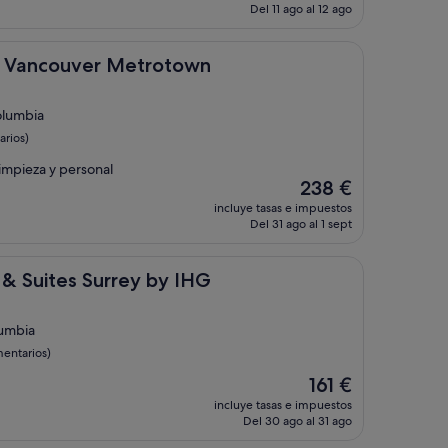
actual
Del 11 ago al 12 ago
es
de
158 €
uver Metrotown
tt Vancouver Metrotown
olumbia
arios)
limpieza y personal
El
238 €
precio
incluye tasas e impuestos
actual
Del 31 ago al 1 sept
es
de
238 €
s Surrey by IHG
 & Suites Surrey by IHG
lumbia
entarios)
El
161 €
precio
incluye tasas e impuestos
actual
Del 30 ago al 31 ago
es