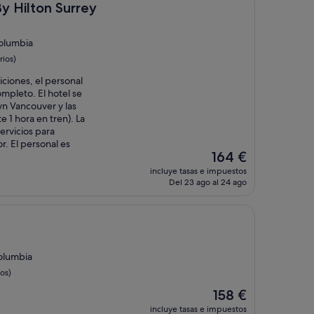
97 €
 Surrey
y Hilton Surrey
Columbia
rios)
iciones, el personal
mpleto. El hotel se
n Vancouver y las
 1 hora en tren). La
ervicios para
r. El personal es
El
164 €
precio
incluye tasas e impuestos
actual
Del 23 ago al 24 ago
es
de
164 €
olumbia
os)
El
158 €
precio
incluye tasas e impuestos