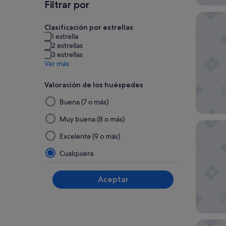
Filtrar por
Met Hot
Clasificación por estrellas
1 estrella
2 estrellas
3 estrellas
Ver más
Valoración de los huéspedes
Al
Buena (7 o más)
seleccionar
y
Muy buena (8 o más)
Turf Hot
aplicar
Excelente (9 o más)
un
filtro
Cualquiera
de
este
Aceptar
grupo,
los
resultados
se
Homewoo
actualizarán