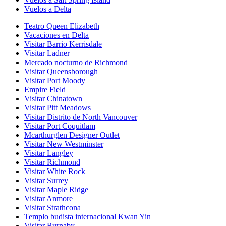
Vuelos a Delta
Teatro Queen Elizabeth
Vacaciones en Delta
Visitar Barrio Kerrisdale
Visitar Ladner
Mercado nocturno de Richmond
Visitar Queensborough
Visitar Port Moody
Empire Field
Visitar Chinatown
Visitar Pitt Meadows
Visitar Distrito de North Vancouver
Visitar Port Coquitlam
Mcarthurglen Designer Outlet
Visitar New Westminster
Visitar Langley
Visitar Richmond
Visitar White Rock
Visitar Surrey
Visitar Maple Ridge
Visitar Anmore
Visitar Strathcona
Templo budista internacional Kwan Yin
Visitar Burnaby