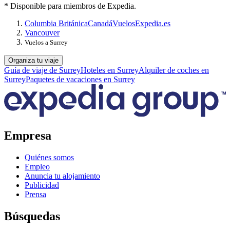
* Disponible para miembros de Expedia.
Columbia Británica
Canadá
Vuelos
Expedia.es
Vancouver
Vuelos a Surrey
Organiza tu viaje
Guía de viaje de Surrey
Hoteles en Surrey
Alquiler de coches en
Surrey
Paquetes de vacaciones en Surrey
Empresa
Quiénes somos
Empleo
Anuncia tu alojamiento
Publicidad
Prensa
Búsquedas