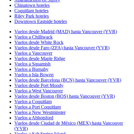
Chinatown hoteles
Coquitlam hoteles
Riley Park hoteles
Downtown Eastside hoteles
Vuelos desde Madrid (MAD) hasta Vancouver (YVR)
Vuelos a Chilliwack
Vuelos desde White Rock
Vuelos desde Faro (ZFA) hasta Vancouver (YVR)
Vuelos a Vancouver
Vuelos desde Maple Ridge
Vuelos a Squamish
Vuelos a Burnaby
Vuelos a Isla Bowen
Vuelos desde Barcelona (BCN) hasta Vancouver (YVR)
Vuelos desde Port Moody
Vuelos a West Vancouver
Vuelos desde Boston (BOS) hasta Vancouver (YVR)
Vuelos a Coquitlam
Vuelos a Port Coquitlam
Vuelos a New Westminster
Vuelos a Abbotsford
Vuelos desde Ciudad de México (MEX) hasta Vancouver
(YVR)
Vuelos a Salt Spring Island