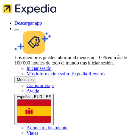
Descargar app
Los miembros pueden ahorrar al menos un 10 % en más de
100 000 hoteles de todo el mundo tras iniciar sesión.
Iniciar sesión
Más información sobre Expedia Rewards
Mensajes
Comprar viaje
Ayuda
español · EUR · ES
Anunciar alojamiento
Viajes