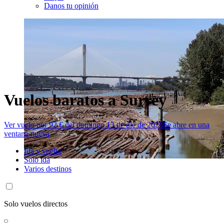
Danos tu opinión
Vuelos baratos a Surrey
Ver vuelo por 92 € del domingo 13 de dic de 2026
Se abre en una
ventana nueva
Ida y vuelta
Solo ida
Varios destinos
Solo vuelos directos