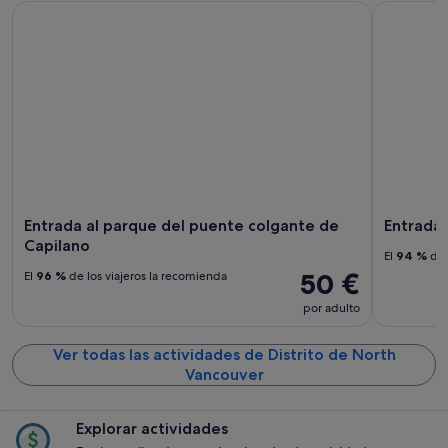
Entrada al parque del puente colgante de Capilano
Entrada al
Entrada al parque del puente colgante de
Entrada 
Capilano
El
94 %
de 
50 €
El
96 %
de los viajeros la recomienda
por adulto
Ver todas las actividades de Distrito de North
Vancouver
Explorar actividades