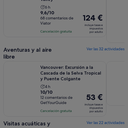
1 €
por
La
6 h
adulto
9.6
9,6/10
duración
El
124 €
sobre
68 comentarios de
de
precio
Viator
10
la
incluye tasas e
es
impuestos
con
actividad
Cancelación gratuita
por adulto
de
68
es
124 €
comentarios
de
por
Aventuras y al aire
6 horas
Ver las 32 actividades
adulto
libre
Vancouver: Excursión a la Cascada de la Selva Tropical y Pu
Whistler S
Vancouver: Excursión a la
Cascada de la Selva Tropical
y Puente Colgante
La
4 h
10.0
10/10
duración
El
53 €
sobre
12 comentarios de
de
precio
GetYourGuide
10
la
incluye tasas e
es
impuestos
con
actividad
Cancelación gratuita
por adulto
de
12
es
53 €
comentarios
de
Visitas acuáticas y
Ver las 22 actividades
por