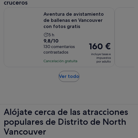
4 horas
cruceros
adulto
Aventura de avistamiento de ballenas en Vancouver con foto
Excursión 
Aventura de avistamiento
de ballenas en Vancouver
con fotos gratis
La
5 h
9.8
9,8/10
duración
El
160 €
sobre
130 comentarios
de
precio
contrastados
10
la
incluye tasas e
es
impuestos
con
actividad
Cancelación gratuita
por adulto
de
130
es
160 €
comentarios
de
Se
Ver todo
por
5 horas
abre
adulto
en
una
pestaña
nueva
Alójate cerca de las atracciones
populares de Distrito de North
Vancouver