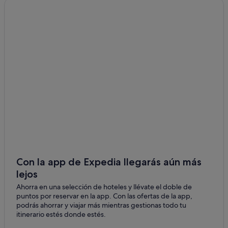
Coast Hotels en Isla Granville
Hoteles de lujo en Vancouver
West Vancouver hoteles
B&B en Vancouver
Yaletown hoteles
Coquitlam hoteles
Hastings-Sunrise hoteles
Ioco hoteles
Hoteles boutique en Vancouver
Gastown hoteles
Vancouver hoteles
Con la app de Expedia llegarás aún más
lejos
Metrotown hoteles
Ahorra en una selección de hoteles y llévate el doble de
Downtown Eastside hoteles
puntos por reservar en la app. Con las ofertas de la app,
Apartamentos en Vancouver
podrás ahorrar y viajar más mientras gestionas todo tu
itinerario estés donde estés.
Centro de Vancouver hoteles