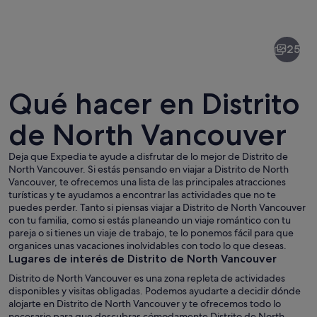
de
Distrito
25
de
North
Qué hacer en Distrito
Vancouver
de North Vancouver
Deja que Expedia te ayude a disfrutar de lo mejor de Distrito de
Vista panorámica desde un lugar eleva
North Vancouver. Si estás pensando en viajar a Distrito de North
Vancouver, te ofrecemos una lista de las principales atracciones
turísticas y te ayudamos a encontrar las actividades que no te
puedes perder. Tanto si piensas viajar a Distrito de North Vancouver
con tu familia, como si estás planeando un viaje romántico con tu
pareja o si tienes un viaje de trabajo, te lo ponemos fácil para que
organices unas vacaciones inolvidables con todo lo que deseas.
Lugares de interés de Distrito de North Vancouver
Distrito de North Vancouver es una zona repleta de actividades
disponibles y visitas obligadas. Podemos ayudarte a decidir dónde
alojarte en Distrito de North Vancouver y te ofrecemos todo lo
necesario para que descubras cómodamente Distrito de North