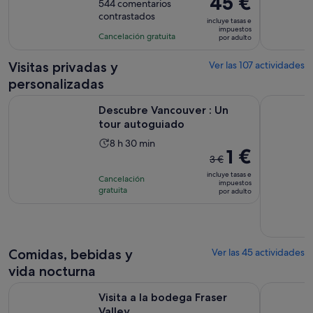
45 €
sobre
544 comentarios
de
precio
contrastados
10
la
incluye tasas e
es
impuestos
con
actividad
Cancelación gratuita
por adulto
de
544
es
45 €
comentarios
de
Visitas privadas y
Ver las 107 actividades
por
1 día
personalizadas
adulto
Se abre en una pe
Descubre Vancouver : Un tour autoguiado
Visita pri
Descubre Vancouver : Un
tour autoguiado
La
8 h 30 min
El
1 €
duración
3 €
precio
de
incluye tasas e
Cancelación
anterior
impuestos
la
gratuita
por adulto
era
actividad
de
es
3 €
de
y
8 horas
Comidas, bebidas y
Ver las 45 actividades
el
y
actual
vida nocturna
30 minutos
es
Se abre en una pestaña nueva
Visita a la bodega Fraser Valley
Vancouver 
Visita a la bodega Fraser
de
Valley