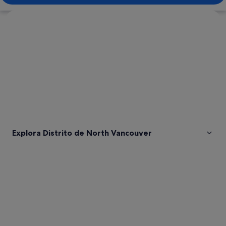
Ver mapa
Explora Distrito de North Vancouver
Fotos