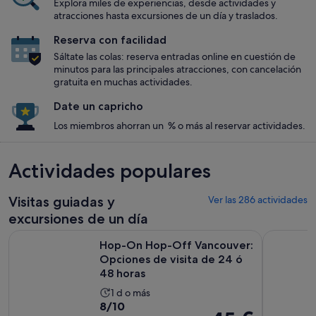
Explora miles de experiencias, desde actividades y
atracciones hasta excursiones de un día y traslados.
Reserva con facilidad
Sáltate las colas: reserva entradas online en cuestión de
minutos para las principales atracciones, con cancelación
gratuita en muchas actividades.
Date un capricho
Los miembros ahorran un % o más al reservar actividades.
Actividades populares
Visitas guiadas y
Ver las 286 actividades
excursiones de un día
Hop-On Hop-Off Vancouver: Opciones de visita de 24 ó 48 
Excursión 
Hop-On Hop-Off Vancouver:
Opciones de visita de 24 ó
48 horas
La
1 d o más
8.0
8/10
duración
El