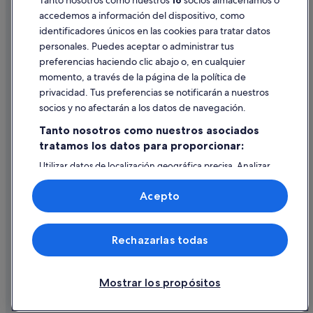
Tanto nosotros como nuestros
16
socios almacenamos o
accedemos a información del dispositivo, como
identificadores únicos en las cookies para tratar datos
Ayuda
personales. Puedes aceptar o administrar tus
Ayuda
preferencias haciendo clic abajo o, en cualquier
momento, a través de la página de la política de
Cancelar un vuelo
privacidad. Tus preferencias se notificarán a nuestros
Cancelar una reserva de hotel o de un alquiler vacacional
socios y no afectarán a los datos de navegación.
Plazos de reembolso
Tanto nosotros como nuestros asociados
tratamos los datos para proporcionar:
Utilizar un cupón de Expedia
Utilizar datos de localización geográfica precisa. Analizar
Documentos para viajes internacionales
activamente las características del dispositivo para su
identificación. Almacenar la información en un dispositivo
Acepto
y/o acceder a ella. Publicidad y contenido personalizados,
medición de publicidad y contenido, investigación de
audiencia y desarrollo de servicios.
© 2026 Expedia, Inc., una empresa de Expedia Group. Todos los
Rechazarlas todas
Lista de asociados (proveedores)
derechos reservados. Expedia y el logotipo de Expedia son marcas
comerciales o marcas comerciales registradas de Expedia, Inc.
Vacationspot, S.L., Agencia de Viajes, I-AV-0000631.3.
Mostrar los propósitos