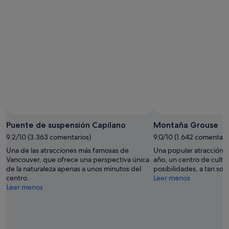
Fo
Puente de suspensión Capilano
Montaña Grouse
9.2/10 (3.363 comentarios)
9.0/10 (1.642 comentari
Una de las atracciones más famosas de
Una popular atracción e
Vancouver, que ofrece una perspectiva única
año, un centro de cultur
de la naturaleza apenas a unos minutos del
posibilidades, a tan sol
centro.
Leer menos
Leer menos