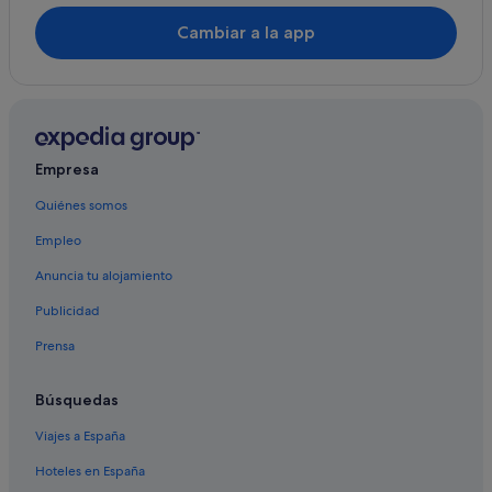
Distrito de North Vancouver hoteles
Cambiar a la app
West End hoteles
Riley Park hoteles
Lynn Valley hoteles
Kitsilano hoteles
Empresa
Centro de Vancouver hoteles
Quiénes somos
Albergues en North Vancouver
Empleo
Casas de campo en Vancouver
Davie Village hoteles
Anuncia tu alojamiento
Nh Hotels en Vancouver
Publicidad
Lower Lonsdale hoteles
Prensa
Burnaby hoteles
Búsquedas
Viajes a España
Hoteles en España