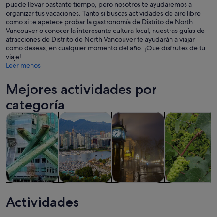
puede llevar bastante tiempo, pero nosotros te ayudaremos a
organizar tus vacaciones. Tanto si buscas actividades de aire libre
como si te apetece probar la gastronomía de Distrito de North
Vancouver o conocer la interesante cultura local, nuestras guías de
atracciones de Distrito de North Vancouver te ayudarán a viajar
como deseas, en cualquier momento del año. ¡Que disfrutes de tu
viaje!
Leer menos
Mejores actividades por
categoría
Se abre en una pesta
Se abre en u
Se abre en u
Visitas guiadas y excursiones de un día
Visitas privadas y personalizadas
Historia y cultura
Comidas, bebid
Visitas guiadas
Visitas
Historia y
Comidas,
y excursiones
privadas y
cultura
bebidas y vida
Actividades
de un día
personalizadas
nocturna