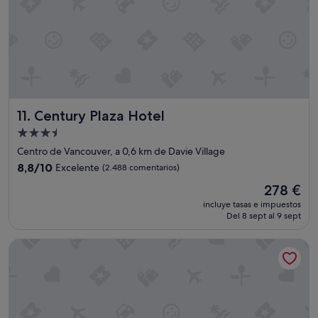
m
d
o
i
d
n
n
e
a
a
r
l
n
e
"
d
s
o
t
.
a
"
u
Century Plaza Hotel
11. Century Plaza Hotel
r
Alojamiento
a
de
n
Centro de Vancouver, a 0,6 km de Davie Village
t
3.5 estrellas
8.8
8,8/10
Excelente
(2.488 comentarios)
e
sobre
s
El
278 €
10,
a
precio
Excelente,
incluye tasas e impuestos
u
actual
Del 8 sept al 9 sept
(2.488 comentarios)
n
es
o
de
Times Square Suites Hotel
s
278 €
c
u
a
n
t