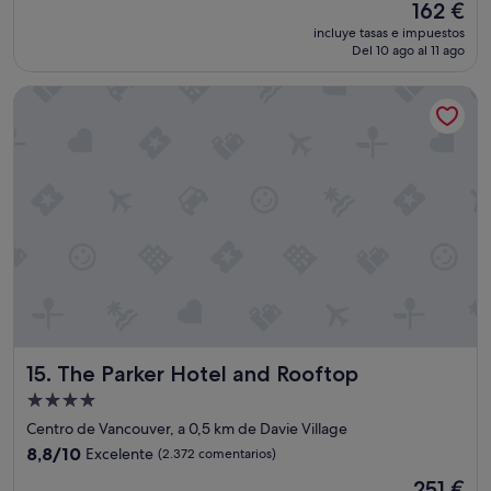
El
162 €
t
precio
incluye tasas e impuestos
a
actual
Del 10 ago al 11 ago
c
es
i
de
The Parker Hotel and Rooftop
ó
162 €
n
i
m
p
e
c
a
b
l
e
.
E
l
The Parker Hotel and Rooftop
15. The Parker Hotel and Rooftop
a
m
Alojamiento
b
de
Centro de Vancouver, a 0,5 km de Davie Village
i
4.0 estrellas
e
8.8
8,8/10
Excelente
(2.372 comentarios)
n
sobre
El
251 €
t
10,