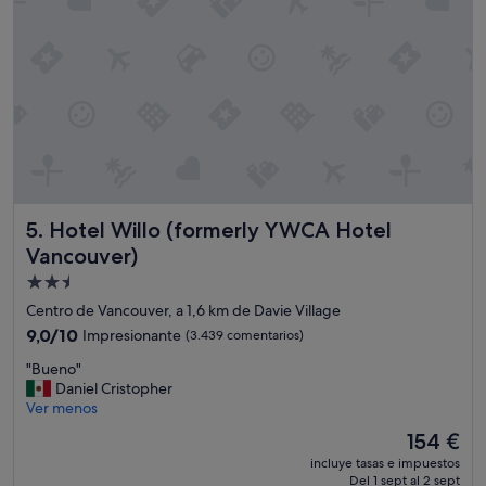
q
r
u
e
e
l
d
l
e
a
s
s
e
q
a
u
s
e
e
t
s
e
Hotel Willo (formerly YWCA Hotel Vancouver)
i
5. Hotel Willo (formerly YWCA Hotel
n
r
í
Vancouver)
d
a
Alojamiento
e
s
v
de
i
Centro de Vancouver, a 1,6 km de Davie Village
a
e
2.5 estrellas
9.0
9,0/10
Impresionante
(3.439 comentarios)
c
n
sobre
a
t
"
"Bueno"
10,
c
o
B
Daniel Cristopher
Impresionante,
i
q
u
Ver menos
(3.439 comentarios)
o
u
e
El
154 €
n
e
n
precio
e
a
incluye tasas e impuestos
o
actual
s
l
Del 1 sept al 2 sept
"