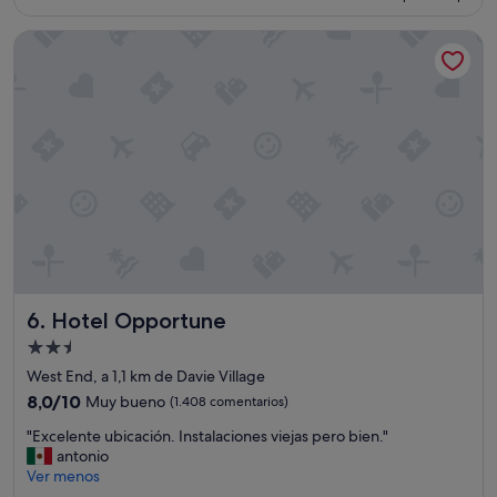
es
a
h
de
c
o
Hotel Opportune
154 €
o
t
n
e
o
l
c
l
e
e
r
f
T
a
i
l
e
t
n
ó
e
"
l
a
v
Hotel Opportune
6. Hotel Opportune
a
Alojamiento
d
de
o
West End, a 1,1 km de Davie Village
r
2.5 estrellas
8.0
8,0/10
Muy bueno
(1.408 comentarios)
a
sobre
y
"
"Excelente ubicación. Instalaciones viejas pero bien."
10,
s
E
antonio
Muy
e
x
Ver menos
bueno,
c
c