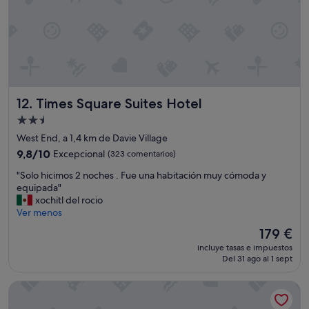
o
s
p
a
s
o
s
y
Times Square Suites Hotel
12. Times Square Suites Hotel
e
Alojamiento
l
m
de
West End, a 1,4 km de Davie Village
e
2.5 estrellas
9.8
9,8/10
Excepcional
(323 comentarios)
t
sobre
r
"
"Solo hicimos 2 noches . Fue una habitación muy cómoda y
10,
o
S
equipada"
Excepcional,
e
o
xochitl del rocio
(323 comentarios)
s
l
Ver menos
t
o
El
179 €
á
h
precio
a
incluye tasas e impuestos
i
actual
4
Del 31 ago al 1 sept
c
es
c
i
de
u
Residence Inn by Marriott Vancouver Downtown
m
179 €
a
o
d