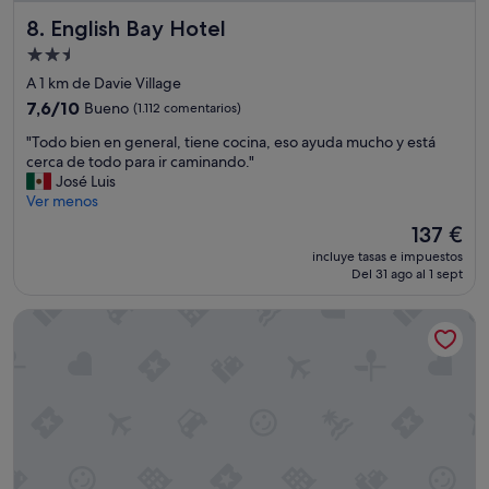
a
t
m
English Bay Hotel
8. English Bay Hotel
á
a
e
Alojamiento
b
n
de
l
A 1 km de Davie Village
l
e
2.5 estrellas
a
7.6
7,6/10
Bueno
(1.112 comentarios)
s
z
sobre
"
"
"Todo bien en general, tiene cocina, eso ayuda mucho y está
o
10,
T
cerca de todo para ir caminando."
n
Bueno,
o
José Luis
a
(1.112 comentarios)
d
Ver menos
c
o
e
El
137 €
b
n
precio
incluye tasas e impuestos
i
t
actual
Del 31 ago al 1 sept
e
r
es
n
o
de
Best Western Premier Chateau Granville Hotel & Suites & Co
e
d
137 €
n
o
g
n
e
d
n
e
e
h
r
a
a
y
l
m