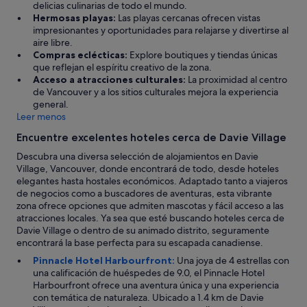
delicias culinarias de todo el mundo.
u
Hermosas playas:
Las playas cercanas ofrecen vistas
e
impresionantes y oportunidades para relajarse y divertirse al
.
aire libre.
R
Compras eclécticas:
Explore boutiques y tiendas únicas
e
que reflejan el espíritu creativo de la zona.
c
Acceso a atracciones culturales:
La proximidad al centro
o
de Vancouver y a los sitios culturales mejora la experiencia
m
general.
e
Leer menos
n
d
Encuentre excelentes hoteles cerca de Davie Village
a
Descubra una diversa selección de alojamientos en Davie
b
Village, Vancouver, donde encontrará de todo, desde hoteles
l
elegantes hasta hostales económicos. Adaptado tanto a viajeros
e
de negocios como a buscadores de aventuras, esta vibrante
!
zona ofrece opciones que admiten mascotas y fácil acceso a las
"
atracciones locales. Ya sea que esté buscando hoteles cerca de
Davie Village o dentro de su animado distrito, seguramente
encontrará la base perfecta para su escapada canadiense.
Pinnacle Hotel Harbourfront:
Una joya de 4 estrellas con
una calificación de huéspedes de 9.0, el Pinnacle Hotel
Harbourfront ofrece una aventura única y una experiencia
con temática de naturaleza. Ubicado a 1.4 km de Davie