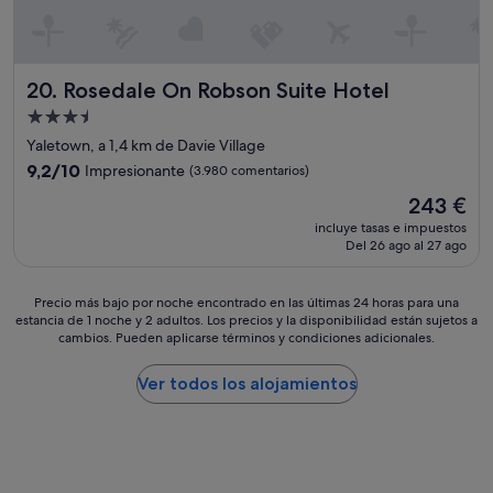
e
s
r
a
a
l
h
i
Rosedale On Robson Suite Hotel
20. Rosedale On Robson Suite Hotel
a
e
c
n
Alojamiento
i
d
de
Yaletown, a 1,4 km de Davie Village
a
o
3.5 estrellas
n
d
9.2
9,2/10
Impresionante
(3.980 comentarios)
4
e
sobre
El
243 €
°
l
10,
precio
N
h
Impresionante,
incluye tasas e impuestos
actual
a
Del 26 ago al 27 ago
o
(3.980 comentarios)
es
d
t
de
a
e
243 €
Precio
Precio más bajo por noche encontrado en las últimas 24 horas para una
q
l
estancia de 1 noche y 2 adultos. Los precios y la disponibilidad están sujetos a
más
u
.
cambios. Pueden aplicarse términos y condiciones adicionales.
bajo
e
E
por
u
s
noche
Ver todos los alojamientos
n
u
encontrado
a
n
en
v
a
las
e
b
últimas
n
e
24 horas
t
l