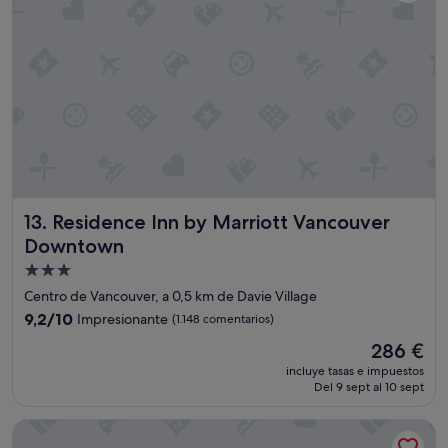
s
r
2
a
n
s
o
"
c
h
e
s
.
F
u
e
Residence Inn by Marriott Vancouver Downtown
13. Residence Inn by Marriott Vancouver
u
n
Downtown
a
Alojamiento
h
de
a
Centro de Vancouver, a 0,5 km de Davie Village
b
3.0 estrellas
9.2
9,2/10
Impresionante
(1.148 comentarios)
i
sobre
t
El
286 €
10,
a
precio
Impresionante,
incluye tasas e impuestos
c
actual
Del 9 sept al 10 sept
(1.148 comentarios)
i
es
ó
de
Kingston Hotel
n
286 €