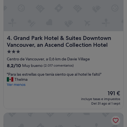
e
n
t
e
s
E
l
Grand Park Hotel & Suites Downtown Vancouver, an Ascen
4. Grand Park Hotel & Suites Downtown
t
a
Vancouver, an Ascend Collection Hotel
m
Alojamiento
a
de
ñ
Centro de Vancouver, a 0,6 km de Davie Village
o
3.0 estrellas
8.2
8,2/10
Muy bueno
(2.017 comentarios)
a
sobre
d
"
"Para las estrellas que tenía siento que al hotel le faltó"
10,
e
P
Thelma
Muy
c
a
Ver menos
bueno,
u
r
(2.017 comentarios)
El
191 €
a
a
precio
d
incluye tasas e impuestos
l
actual
Del 31 ago al 1 sept
o
a
es
s
s
de
i
Hotel Willo (formerly YWCA Hotel Vancouver)
e
191 €
l
s
o
t