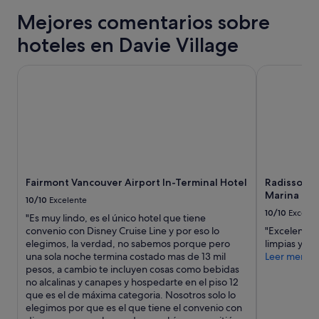
para
a
l
Mejores comentarios sobre
una
n
e
estancia
a
z
hoteles en Davie Village
de
a
a
1 noche
b
l
y
Fairmont Vancouver Airport In-Terminal Hotel
Radisson Bl
i
a
2 adultos.
e
u
Los
r
b
precios
t
i
y
a
c
la
n
a
disponibilidad
o
c
están
s
i
sujetos
o
ó
Fairmont Vancouver Airport In-Terminal Hotel
Radisson B
a
l
n
Marina
cambios.
u
y
10/10
Excelente
Pueden
c
c
10/10
Excelen
"Es muy lindo, es el único hotel que tiene
aplicarse
i
e
convenio con Disney Cruise Line y por eso lo
"Excelente 
términos
o
r
elegimos, la verdad, no sabemos porque pero
limpias y co
y
n
c
una sola noche termina costado mas de 13 mil
Leer menos
condiciones
ó
a
pesos, a cambio te incluyen cosas como bebidas
adicionales.
"
d
no alcalinas y canapes y hospedarte en el piso 12
e
que es el de máxima categoria. Nosotros solo lo
r
elegimos por que es el que tiene el convenio con
e