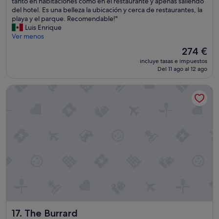
n
G
tanto en habitaciones como en el restaurante y apenas saliendo
Excepcional,
s
r
del hotel. Es una belleza la ubicación y cerca de restaurantes, la
(1.543 comentarios)
t
a
playa y el parque. Recomendable!"
a
n
Luis Enrique
l
u
Ver menos
a
b
El
274 €
c
i
precio
i
incluye tasas e impuestos
c
actual
Del 11 ago al 12 ago
o
a
es
n
c
de
e
The Burrard
i
274 €
s
ó
p
n
r
.
e
E
c
d
i
i
o
f
s
i
a
c
s
i
.
o
S
h
o
e
The Burrard
l
17. The Burrard
r