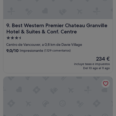
,
u
t
c
i
h
e
a
n
a
Best Western Premier Chateau Granville Hotel & Suites & 
9. Best Western Premier Chateau Granville
e
c
c
t
Hotel & Suites & Conf. Centre
o
i
Alojamiento
c
v
de
i
i
Centro de Vancouver, a 0,8 km de Davie Village
n
d
3.5 estrellas
9.0
9,0/10
Impresionante
(1.129 comentarios)
a
a
sobre
,
El
d
234 €
10,
e
precio
n
Impresionante,
incluye tasas e impuestos
s
actual
o
Del 10 ago al 11 ago
(1.129 comentarios)
o
es
c
a
de
t
Sheraton Vancouver Wall Centre
y
234 €
u
u
r
d
n
a
a
m
l
u
o
c
s
h
f