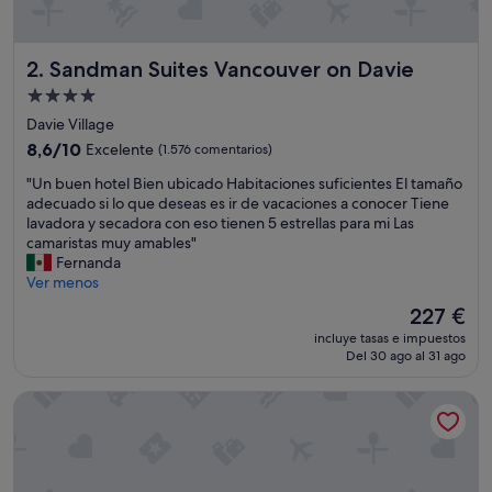
Sandman Suites Vancouver on Davie
2. Sandman Suites Vancouver on Davie
Alojamiento
de
Davie Village
4.0 estrellas
8.6
8,6/10
Excelente
(1.576 comentarios)
sobre
"
"Un buen hotel Bien ubicado Habitaciones suficientes El tamaño
10,
U
adecuado si lo que deseas es ir de vacaciones a conocer Tiene
Excelente,
n
lavadora y secadora con eso tienen 5 estrellas para mi Las
(1.576 comentarios)
b
camaristas muy amables"
u
Fernanda
e
Ver menos
n
El
227 €
h
precio
incluye tasas e impuestos
o
actual
Del 30 ago al 31 ago
t
es
e
de
HI Vancouver Downtown - Hostel
l
227 €
B
i
e
n