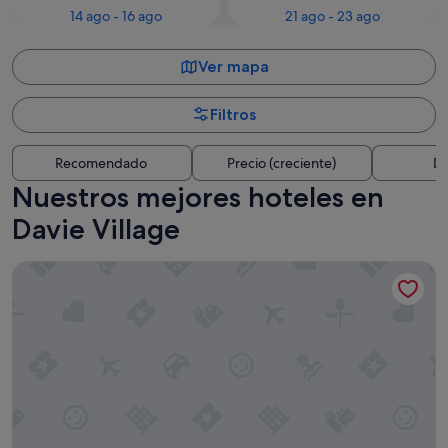
14 ago - 16 ago
21 ago - 23 ago
Ver mapa
Filtros
Recomendado
Precio (creciente)
Di
Nuestros mejores hoteles en
Davie Village
The Sunset Hotel West End