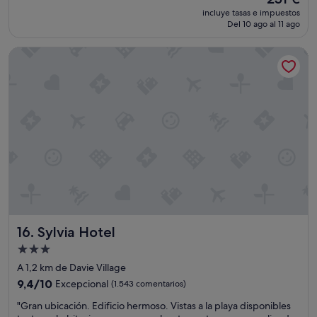
precio
e
Excelente,
incluye tasas e impuestos
actual
c
Del 10 ago al 11 ago
(2.372 comentarios)
es
l
de
á
Sylvia Hotel
251 €
s
i
c
o
e
s
f
e
n
o
m
e
n
a
Sylvia Hotel
16. Sylvia Hotel
l
Alojamiento
.
de
L
A 1,2 km de Davie Village
a
3.0 estrellas
9.4
9,4/10
Excepcional
(1.543 comentarios)
s
sobre
i
"
"Gran ubicación. Edificio hermoso. Vistas a la playa disponibles
10,