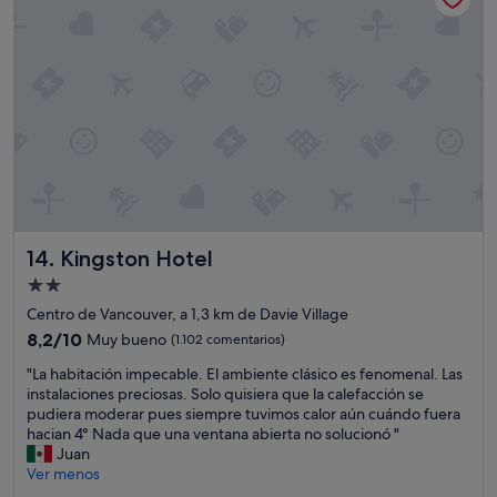
m
u
y
c
ó
m
o
d
a
y
e
q
u
Kingston Hotel
14. Kingston Hotel
i
p
Alojamiento
a
de
Centro de Vancouver, a 1,3 km de Davie Village
d
2.0 estrellas
8.2
8,2/10
Muy bueno
(1.102 comentarios)
a
sobre
"
"
"La habitación impecable. El ambiente clásico es fenomenal. Las
10,
L
instalaciones preciosas. Solo quisiera que la calefacción se
Muy
a
pudiera moderar pues siempre tuvimos calor aún cuándo fuera
bueno,
h
hacian 4° Nada que una ventana abierta no solucionó "
(1.102 comentarios)
a
Juan
b
Ver menos
i