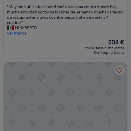
i
sobre
a
o
"
"Muy bien ubicado el hotel está en la zona centro donde hay
10,
s
n
M
mucha actividad nocturna los fines de semana y mucha variedad
Impresionante,
p
e
u
de restaurantes a unos cuantos pasos y el metro está a 4
(2.026 comentarios)
a
s
y
cuadras"
r
v
b
HUMBERTO
a
i
i
Ver menos
m
e
e
El
208 €
i
j
n
precio
L
a
incluye tasas e impuestos
u
actual
a
s
Del 1 sept al 2 sept
b
es
s
p
i
de
c
e
English Bay Hotel
c
208 €
a
r
a
m
o
d
a
b
o
r
i
e
i
e
l
s
n
h
t
.
o
a
"
t
s
e
m
l
u
e
y
s