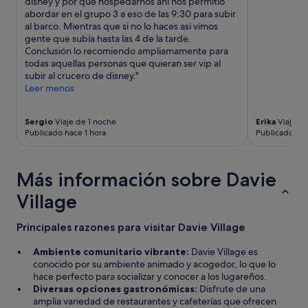
disney y por que hospedarnos ahí nos permitió
s
abordar en el grupo 3 a eso de las 9:30 para subir
t
al barco. Mientras que si no lo haces asi vimos
a
gente que subía hasta las 4 de la tarde.
u
Conclusión lo recomiendo ampliamamente para
r
todas aquellas personas que quieran ser vip al
a
subir al crucero de disney."
n
Leer menos
t
e
s
Sergio
Viaje de 1 noche
Erika
Viaje de
,
Publicado hace 1 hora
Publicado hac
l
a
p
Más información sobre Davie
l
a
Village
y
a
Principales razones para visitar Davie Village
y
e
Ambiente comunitario vibrante:
Davie Village es
l
conocido por su ambiente animado y acogedor, lo que lo
p
hace perfecto para socializar y conocer a los lugareños.
a
Diversas opciones gastronómicas:
Disfrute de una
r
amplia variedad de restaurantes y cafeterías que ofrecen
q