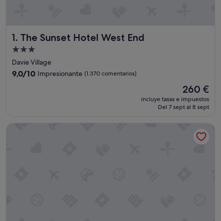
The Sunset Hotel West End
1. The Sunset Hotel West End
Alojamiento
de
Davie Village
3.0 estrellas
9.0
9,0/10
Impresionante
(1.370 comentarios)
sobre
El
260 €
10,
precio
Impresionante,
incluye tasas e impuestos
actual
Del 7 sept al 8 sept
(1.370 comentarios)
es
de
Sandman Suites Vancouver on Davie
260 €