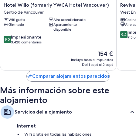
Hotel
Revival
Hotel Willo (formerly YWCA Hotel Vancouver)
Reviva
Libros infantiles, materiales para dibujar o pintar y cunas gratuitas
Willo
English
Centro de Vancouver
West E
(formerly
Bay,
Reciclaje y compostaje
Wifi gratis
Aire acondicionado
Cocin
YWCA
Vancouv
Gimnasio
Aparcamiento
Aire a
Baños con artículos de higiene personal gratuitos y secadores de
Hotel
West
disponible
pelo
Vancouver)
End
9.2
Imp
9,2
9.0
Centro
Impresionante
sobre
713 
Televisiones inteligentes de 55 pulgadas con servicios de streaming
9,0
sobre
de
3.428 comentarios
10,
y canales digitales
10,
Vancouver
Impresi
Calefacción y servicio de limpieza diario
El
154 €
Impresionante,
713 com
precio
3.428 comentarios
incluye tasas e impuestos
actual
Del 1 sept al 2 sept
es
de
Comparar alojamientos parecidos
154 €
Más información sobre este
alojamiento
Servicios del alojamiento
Internet
Wifi gratis en todas las habitaciones