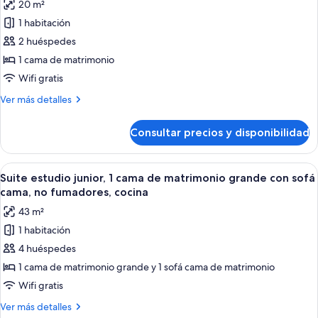
20 m²
matrimonio
las
esquina
grande,
1 habitación
fotos
no
de
2 huéspedes
fumadores,
Estudio
en
1 cama de matrimonio
esquina
Premium,
Wifi gratis
1
Más
Ver más detalles
cama
detalles
de
de
Consultar precios y disponibilidad
Estudio
matrimonio,
Premium,
no
1
Abrir
Habitación de hotel moderna con cama,
fumadores
4
cama
Suite estudio junior, 1 cama de matrimonio grande con sofá
todas
de
cama, no fumadores, cocina
matrimonio,
las
43 m²
no
fotos
fumadores
1 habitación
de
4 huéspedes
Suite
estudio
1 cama de matrimonio grande y 1 sofá cama de matrimonio
junior,
Wifi gratis
1
Más
Ver más detalles
cama