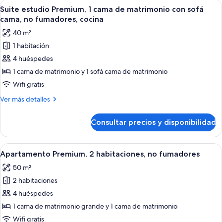
Abrir
Un dormitorio moderno con una cama 
con
4
1
Suite estudio Premium, 1 cama de matrimonio con sofá
todas
cama
sofá
cama, no fumadores, cocina
de
las
cama,
40 m²
matrimonio
fotos
no
grande
1 habitación
de
fumadores,
con
4 huéspedes
Suite
sofá
cocina
cama,
estudio
1 cama de matrimonio y 1 sofá cama de matrimonio
no
Premium,
Wifi gratis
fumadores,
1
cocina
Más
Ver más detalles
cama
detalles
de
de
Consultar precios y disponibilidad
Suite
matrimonio
estudio
con
Premium,
Abrir
Un dormitorio de hotel moderno con un
sofá
5
1
Apartamento Premium, 2 habitaciones, no fumadores
todas
cama
cama,
50 m²
de
las
no
matrimonio
2 habitaciones
fotos
fumadores,
con
de
4 huéspedes
cocina
sofá
Apartamento
cama,
1 cama de matrimonio grande y 1 cama de matrimonio
no
Premium,
Wifi gratis