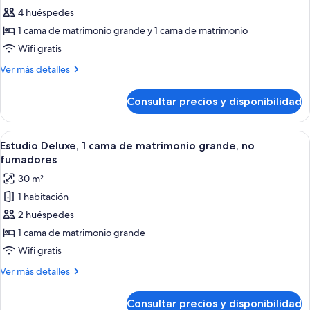
fumadores,
con
de
4 huéspedes
cocina
sofá
Apartamento
cama,
1 cama de matrimonio grande y 1 cama de matrimonio
no
Deluxe,
Wifi gratis
fumadores,
2
cocina
Más
Ver más detalles
habitaciones,
detalles
no
de
Consultar precios y disponibilidad
Apartamento
fumadores
Deluxe,
2
Abrir
Un dormitorio de hotel moderno con un
4
habitaciones,
Estudio Deluxe, 1 cama de matrimonio grande, no
todas
no
fumadores
fumadores
las
30 m²
fotos
1 habitación
de
2 huéspedes
Estudio
Deluxe,
1 cama de matrimonio grande
1
Wifi gratis
cama
Más
Ver más detalles
de
detalles
matrimonio
de
Consultar precios y disponibilidad
Estudio