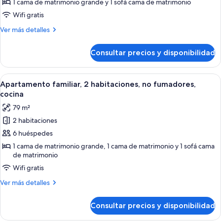
familiar,
1 cama de matrimonio grande y 1 sofá cama de matrimonio
1
Wifi gratis
cama
Más
Ver más detalles
de
detalles
matrimonio
de
Consultar precios y disponibilidad
Apartamento
grande
familiar,
con
1
Abrir
Un dormitorio de hotel moderno con un
sofá
5
cama
Apartamento familiar, 2 habitaciones, no fumadores,
todas
de
cama,
cocina
matrimonio
las
no
79 m²
grande
fotos
fumadores,
con
2 habitaciones
de
cocina
sofá
6 huéspedes
Apartamento
cama,
no
familiar,
1 cama de matrimonio grande, 1 cama de matrimonio y 1 sofá cama
fumadores,
de matrimonio
2
cocina
Wifi gratis
habitaciones,
no
Más
Ver más detalles
fumadores,
detalles
de
cocina
Consultar precios y disponibilidad
Apartamento
familiar,