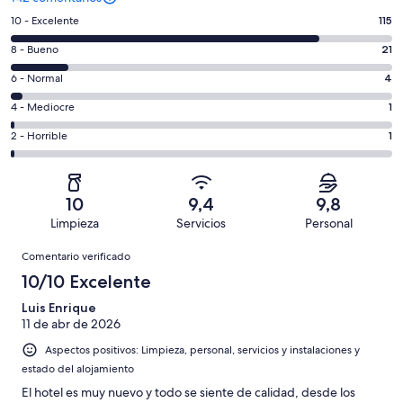
115
10 - Excelente
115
comentarios
21
8 - Bueno
21
de
comentarios
un
4
6 - Normal
4
de
total
comentarios
un
1
4 - Mediocre
1
de
de
total
comentarios
142
un
1
2 - Horrible
1
de
de
con
total
comentarios
142
un
una
de
de
con
total
puntuación
142
un
una
de
10
9,4
9,8
de
con
total
puntuación
142
Limpieza
Servicios
Personal
10
una
de
de
con
Comentarios
-
puntuación
142
8
Comentario verificado
una
Excelente
de
con
-
puntuación
10/10 Excelente
6
una
Bueno
de
-
puntuación
Luis Enrique
4
Normal
11 de abr de 2026
de
-
2
Aspectos positivos: Limpieza, personal, servicios y instalaciones y
Mediocre
-
estado del alojamiento
Horrible
El hotel es muy nuevo y todo se siente de calidad, desde los