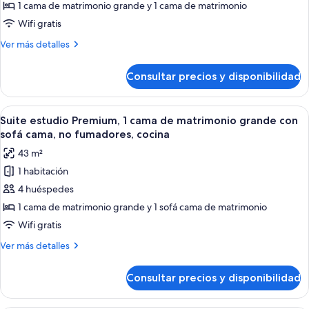
Suite
1 cama de matrimonio grande y 1 cama de matrimonio
Premium,
Wifi gratis
2
Más
Ver más detalles
habitaciones,
detalles
no
de
Consultar precios y disponibilidad
Suite
fumadores,
Premium,
cocina
2
Abrir
Un dormitorio moderno con una cama, u
4
habitaciones,
Suite estudio Premium, 1 cama de matrimonio grande con
todas
no
sofá cama, no fumadores, cocina
fumadores,
las
43 m²
cocina
fotos
1 habitación
de
4 huéspedes
Suite
estudio
1 cama de matrimonio grande y 1 sofá cama de matrimonio
Premium,
Wifi gratis
1
Más
Ver más detalles
cama
detalles
de
de
Consultar precios y disponibilidad
Suite
matrimonio
estudio
grande
Premium,