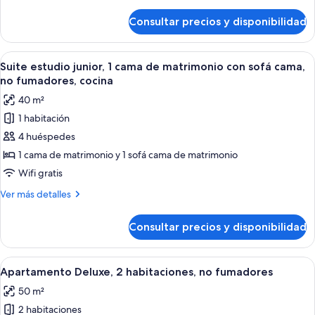
detalles
de
de
Consultar precios y disponibilidad
Suite
matrimonio
estudio
grande
junior,
Abrir
Un dormitorio moderno con una cama 
con
4
1
Suite estudio junior, 1 cama de matrimonio con sofá cama,
todas
cama
sofá
no fumadores, cocina
de
las
cama,
40 m²
matrimonio
fotos
no
grande
1 habitación
de
fumadores,
con
4 huéspedes
Suite
sofá
cocina
cama,
estudio
1 cama de matrimonio y 1 sofá cama de matrimonio
no
junior,
Wifi gratis
fumadores,
1
cocina
Más
Ver más detalles
cama
detalles
de
de
Consultar precios y disponibilidad
Suite
matrimonio
estudio
con
junior,
Abrir
Un dormitorio de hotel moderno con un
sofá
5
1
Apartamento Deluxe, 2 habitaciones, no fumadores
todas
cama
cama,
50 m²
de
las
no
matrimonio
2 habitaciones
fotos