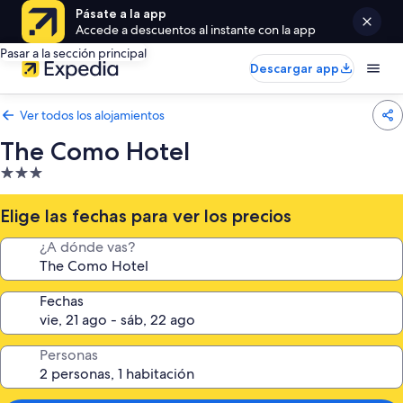
Pásate a la app
Accede a descuentos al instante con la app
Pasar a la sección principal
Descargar app
Ver todos los alojamientos
The Como Hotel
Alojamiento
de
3.0 estrellas
Elige las fechas para ver los precios
¿A dónde vas?
Fechas
Personas