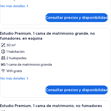
fumadores,
2
cocina
Más
Ver más detalles
habitaciones,
detalles
no
de
Consultar precios y disponibilidad
Apartamento
fumadores
Premium,
2
Abrir
Un dormitorio de hotel moderno con un
4
habitaciones,
Estudio Premium, 1 cama de matrimonio grande, no
todas
no
fumadores, en esquina
fumadores
las
30 m²
fotos
1 habitación
de
2 huéspedes
Estudio
Premium,
1 cama de matrimonio grande
1
Wifi gratis
cama
Más
Ver más detalles
de
detalles
matrimonio
de
Consultar precios y disponibilidad
Estudio
grande,
Premium,
no
1
Abrir
Un dormitorio moderno con una cama gr
fumadores,
3
cama
Estudio Premium, 1 cama de matrimonio, no fumadores
todas
de
en