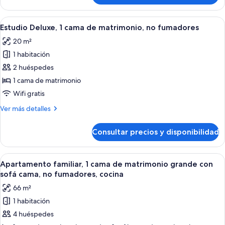
grande,
Deluxe,
no
1
Abrir
Un dormitorio moderno con una cama gr
fumadores
3
cama
Estudio Deluxe, 1 cama de matrimonio, no fumadores
todas
de
20 m²
matrimonio
las
grande,
1 habitación
fotos
no
de
2 huéspedes
fumadores
Estudio
1 cama de matrimonio
Deluxe,
Wifi gratis
1
Más
Ver más detalles
cama
detalles
de
de
Consultar precios y disponibilidad
Estudio
matrimonio,
Deluxe,
no
1
Abrir
Un dormitorio moderno con una cama g
fumadores
4
cama
Apartamento familiar, 1 cama de matrimonio grande con
todas
de
sofá cama, no fumadores, cocina
matrimonio,
las
66 m²
no
fotos
fumadores
1 habitación
de
4 huéspedes
Apartamento