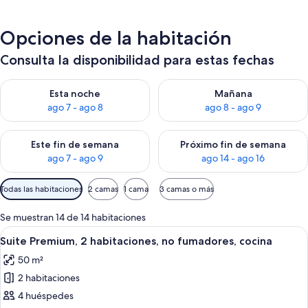
Opciones de la habitación
Consulta la disponibilidad para estas fechas
Consulta la disponibilidad para esta noche, ago 7 - ago 8
Consulta la disponibilidad pa
Esta noche
Mañana
ago 7 - ago 8
ago 8 - ago 9
Consulta la disponibilidad para este fin de semana, ago 7 - ag
Consulta la disponibilidad par
Este fin de semana
Próximo fin de semana
ago 7 - ago 9
ago 14 - ago 16
Filtros
Todas las habitaciones
2 camas
1 cama
3 camas o más
disponibles
para
Se muestran 14 de 14 habitaciones
las
Abrir
Un dormitorio de hotel moderno con un
6
Suite Premium, 2 habitaciones, no fumadores, cocina
habitaciones
todas
50 m²
las
2 habitaciones
fotos
de
4 huéspedes