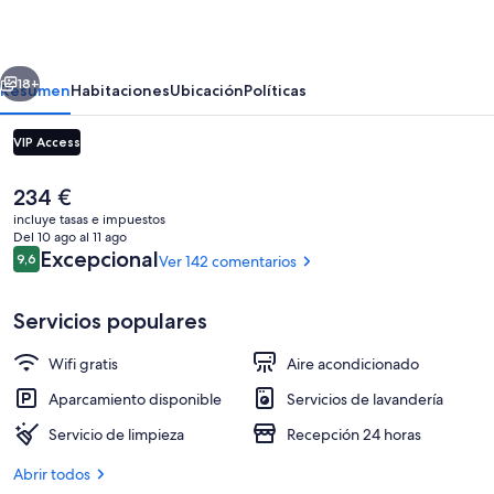
Hotel
erior
Siguiente
18+
Resumen
Habitaciones
Ubicación
Políticas
VIP Access
El
234 €
precio
incluye tasas e impuestos
actual
Del 10 ago al 11 ago
es
Comentarios
Excepcional
9,6
Ver 142 comentarios
9,6 de 10
de
234 €
Servicios populares
Fachada del alojamiento
Wifi gratis
Aire acondicionado
Aparcamiento disponible
Servicios de lavandería
Servicio de limpieza
Recepción 24 horas
Abrir todos