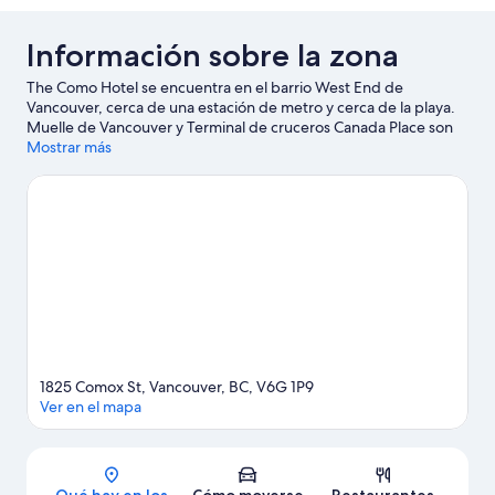
Información sobre la zona
The Como Hotel se encuentra en el barrio West End de
Vancouver, cerca de una estación de metro y cerca de la playa.
Muelle de Vancouver y Terminal de cruceros Canada Place son
excelentes opciones para los que buscan unas vacaciones
Mostrar más
activas, pero si prefieres sumergirte en la naturaleza, Parque
Stanley y Ensenada de False Creek son lo que necesitas. ¿Te
apetece disfrutar de un evento especial? Puedes consultar el
calendario de Estadio Rogers o Estadio BC Place. Reserva algo
de tiempo para visitar los spas y centros de salud y belleza de la
zona, o ve en busca de aventuras al aire libre realizando
actividades como las rutas a pie o en bicicleta o el ecoturismo en
las inmediaciones.
Ver guía de viaje de Vancouver
1825 Comox St, Vancouver, BC, V6G 1P9
Ver en el mapa
Mapa