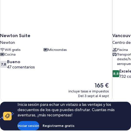
Newton Suite
Vancouve
Newton
Centro de
Wifi gratis
Microondas
Piscina
Cocina
Transpor
desde/ha
7.8
Bueno
aeropue
7,8
sobre
47 comentarios
8.8
Excel
10,
8,8
sobre
732 c
Bueno,
10,
47 comentarios
El
165 €
Excelente
precio
incluye tasas e impuestos
732 comen
actual
Del 3 sept al 4 sept
es
Inicia sesión para echar un vistazo a las ventajas y los
de
descuentos de los que puedes disfrutar. Cuantas más
165 €
aventuras, ¡más recompensas!
Iniciar sesión
Registrarme gratis