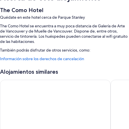
The Como Hotel
Quédate en este hotel cerca de Parque Stanley
The Como Hotel se encuentra a muy poca distancia de Galería de Arte
de Vancouver y de Muelle de Vancouver. Dispone de, entre otros,
servicio de tintorería. Los huéspedes pueden conectarse al wifi gratuito
de las habitaciones.
También podrás disfrutar de otros servicios, como:
Información sobre los derechos de cancelación
Bicicletas gratuitas en las instalaciones, aparcamiento (de pago) y
portero o botones
Alojamientos similares
Consigna de equipaje, un ascensor y personal multilingüe
Un servicio de recepción las 24 horas, servicios de conserjería y
Hotel Willo (formerly YWCA Hotel Vancouver)
Revival 
espacios sin humos
Características de la habitación
Todas las habitaciones de The Como Hotel disponen de comodidades
entre las que se incluyen sábanas de alta calidad y cartas de almohadas,
además de otros detalles, como espacios para trabajar con ordenador
portátil y aire acondicionado.
Además, otros de los servicios que encontrarás incluyen: