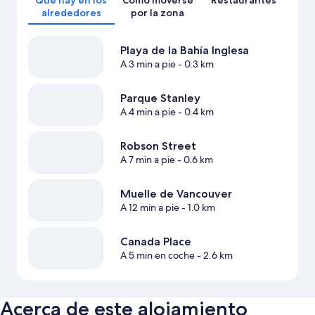
Qué hay en los
Cómo moverse
Restaurantes
alrededores
por la zona
Playa de la Bahía Inglesa
A 3 min a pie
- 0.3 km
Parque Stanley
A 4 min a pie
- 0.4 km
Robson Street
A 7 min a pie
- 0.6 km
Muelle de Vancouver
A 12 min a pie
- 1.0 km
Canada Place
A 5 min en coche
- 2.6 km
Acerca de este alojamiento