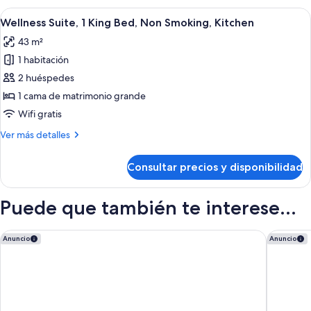
2
Abrir
Un dormitorio moderno con una cama gr
5
habitaciones,
Wellness Suite, 1 King Bed, Non Smoking, Kitchen
todas
no
43 m²
fumadores,
las
cocina
1 habitación
fotos
de
2 huéspedes
Wellness
1 cama de matrimonio grande
Suite,
Wifi gratis
1
Más
Ver más detalles
King
detalles
Bed,
de
Consultar precios y disponibilidad
Wellness
Non
Suite,
Smoking,
1
Puede que también te interese...
Kitchen
King
Bed,
Non
Newton Suite
Vancouve
Anuncio
Anuncio
Smoking,
Kitchen