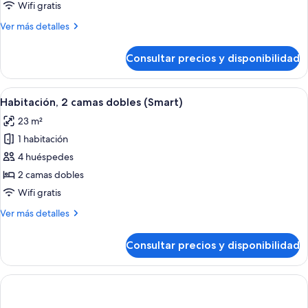
junior,
Wifi gratis
1
Más
Ver más detalles
cama
detalles
de
de
Consultar precios y disponibilidad
Suite
matrimonio
junior,
grande
1
Abrir
Habitación de hotel con dos camas, un 
con
4
cama
Habitación, 2 camas dobles (Smart)
todas
sofá
de
23 m²
matrimonio
las
cama
grande
1 habitación
fotos
con
de
4 huéspedes
sofá
Habitación,
cama
2 camas dobles
2
Wifi gratis
camas
Más
Ver más detalles
dobles
detalles
(Smart)
de
Consultar precios y disponibilidad
Habitación,
2
camas
dobles
(Smart)