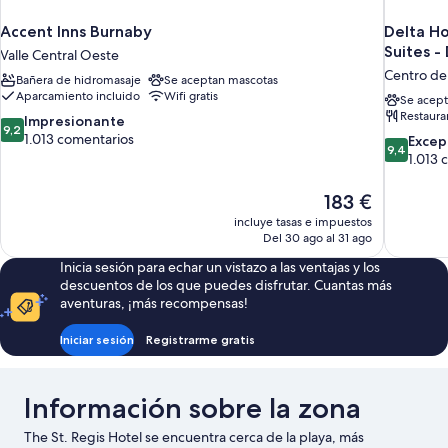
Accent Inns Burnaby
Delta H
Suites 
Valle Central Oeste
Centro de
Bañera de hidromasaje
Se aceptan mascotas
Aparcamiento incluido
Wifi gratis
Se acept
Restaura
9.2
Impresionante
9,2
sobre
1.013 comentarios
9.4
Excep
9,4
10,
sobre
1.013 
Impresionante,
10,
1.013 comentarios
Excepcion
El
183 €
1.013 come
precio
incluye tasas e impuestos
actual
Del 30 ago al 31 ago
es
Inicia sesión para echar un vistazo a las ventajas y los
de
descuentos de los que puedes disfrutar. Cuantas más
183 €
aventuras, ¡más recompensas!
Iniciar sesión
Registrarme gratis
Información sobre la zona
The St. Regis Hotel se encuentra cerca de la playa, más