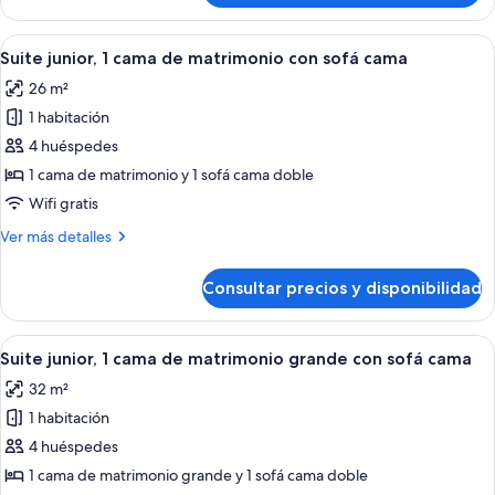
matrimonio
1
(Smart)
cama
Abrir
Un salón con un sofá gris, una mesa de
5
de
Suite junior, 1 cama de matrimonio con sofá cama
todas
matrimonio
26 m²
(Smart)
las
1 habitación
fotos
de
4 huéspedes
Suite
1 cama de matrimonio y 1 sofá cama doble
junior,
Wifi gratis
1
Más
Ver más detalles
cama
detalles
de
de
Consultar precios y disponibilidad
Suite
matrimonio
junior,
con
1
Abrir
Un salón con un sofá gris, una mesa de
sofá
5
cama
Suite junior, 1 cama de matrimonio grande con sofá cama
todas
cama
de
32 m²
matrimonio
las
con
1 habitación
fotos
sofá
de
4 huéspedes
cama
Suite
1 cama de matrimonio grande y 1 sofá cama doble