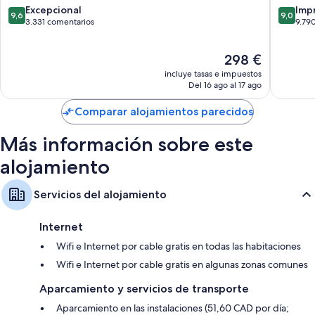
habitaciones del alojamiento.
de
Vancouv
9.6
9.0
Excepcional
Imp
9,6
9,0
Vancouver
sobre
sobre
3.331 comentarios
9.79
Además, otros de los servicios de los que disfrutarás en todas las
10,
10,
habitaciones incluyen:
Excepcional,
Impresi
El
298 €
3.331 comentarios
9.790 c
Baños con artículos de higiene personal de diseño y secadores de
precio
incluye tasas e impuestos
pelo
actual
Del 16 ago al 17 ago
Televisiones LCD de 45 pulgadas con canales por cable
es
de
Comparar alojamientos parecidos
Hervidores eléctricos, servicio de limpieza diario y cargadores o
298 €
adaptadores eléctricos
Más información sobre este
alojamiento
Servicios del alojamiento
Internet
Wifi e Internet por cable gratis en todas las habitaciones
Wifi e Internet por cable gratis en algunas zonas comunes
Aparcamiento y servicios de transporte
Aparcamiento en las instalaciones (51,60 CAD por día;