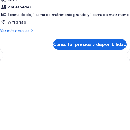
las
2 huéspedes
fotos
de
1 cama doble, 1 cama de matrimonio grande y 1 cama de matrimonio
Room,
Wifi gratis
1
Más
Ver más detalles
Queen
detalles
Bed
de
Consultar precios y disponibilidad
Room,
(Smart)
1
Queen
Bed
(Smart)