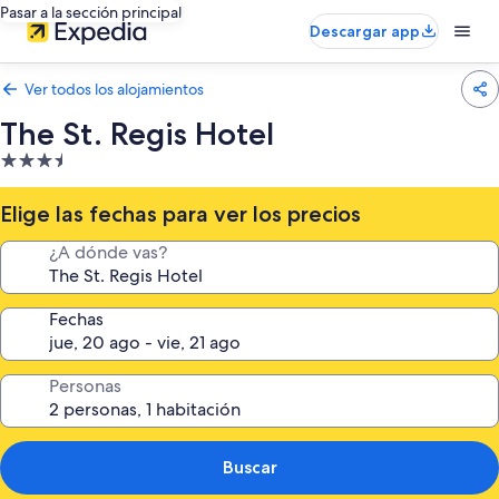
Pasar a la sección principal
Descargar app
Ver todos los alojamientos
The St. Regis Hotel
Alojamiento
de
3.5 estrellas
Elige las fechas para ver los precios
¿A dónde vas?
Fechas
Personas
Buscar