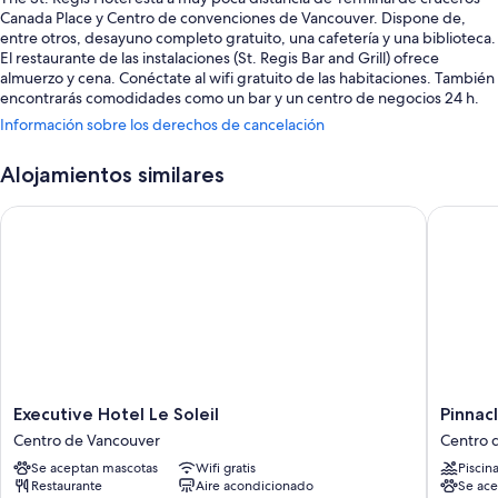
Canada Place y Centro de convenciones de Vancouver. Dispone de,
entre otros, desayuno completo gratuito, una cafetería y una biblioteca.
El restaurante de las instalaciones (St. Regis Bar and Grill) ofrece
almuerzo y cena. Conéctate al wifi gratuito de las habitaciones. También
encontrarás comodidades como un bar y un centro de negocios 24 h.
Información sobre los derechos de cancelación
Estos son otros servicios:
Aparcamiento (de pago), servicio de registro de salida exprés y un
Alojamientos similares
salón de eventos
Executive Hotel Le Soleil
Pinnacle
Personal multilingüe, salas de reuniones y asistencia turística y para
la compra de entradas
Espacios sin humos, un servicio de recepción las 24 horas y servicios
de conserjería
Los viajeros destacan su desayuno, su céntrica ubicación y la
amabilidad del personal
Características de la habitación
Las 65 habitaciones con muebles diferentes cuentan con comodidades
Executive
Pinnacle
Executive Hotel Le Soleil
Pinnac
que incluyen llamadas internacionales gratuitas y sábanas de alta
Hotel
Hotel
Centro de Vancouver
Centro 
calidad, además de ciertos detalles adicionales, como cajas fuertes con
Le
Harbour
Se aceptan mascotas
Wifi gratis
Piscin
capacidad para un portátil y espacios para trabajar con ordenador
Soleil
Centro
Restaurante
Aire acondicionado
Se ace
portátil. Los viajeros destacan especialmente la limpieza de las
Centro
de