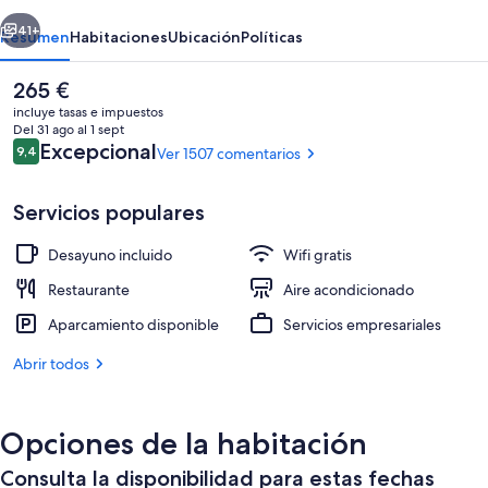
Hotel
erior
Siguiente
41+
Resumen
Habitaciones
Ubicación
Políticas
El
265 €
precio
incluye tasas e impuestos
actual
Del 31 ago al 1 sept
es
Comentarios
Excepcional
9,4
Ver 1507 comentarios
9,4 de 10
de
265 €
Servicios populares
Desayuno incluido
Wifi gratis
Entrada al alojamiento
Restaurante
Aire acondicionado
Aparcamiento disponible
Servicios empresariales
Abrir todos
Opciones de la habitación
Consulta la disponibilidad para estas fechas