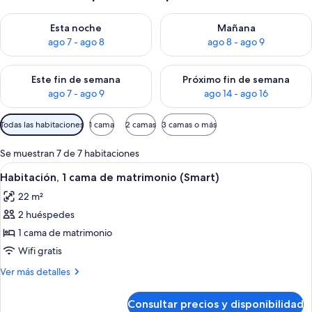
Consulta la disponibilidad para esta noche, ago 7 - ago 8
Consulta la disponibilidad pa
Esta noche
Mañana
ago 7 - ago 8
ago 8 - ago 9
Consulta la disponibilidad para este fin de semana, ago 7 - ag
Consulta la disponibilidad par
Este fin de semana
Próximo fin de semana
ago 7 - ago 9
ago 14 - ago 16
Filtros
Todas las habitaciones
1 cama
2 camas
3 camas o más
disponibles
para
Se muestran 7 de 7 habitaciones
las
Abrir
Habitación de hotel con cama, dos silla
4
Habitación, 1 cama de matrimonio (Smart)
habitaciones
todas
22 m²
las
2 huéspedes
fotos
de
1 cama de matrimonio
Habitación,
Wifi gratis
1
Más
Ver más detalles
cama
detalles
de
de
Consultar precios y disponibilidad
Habitación,