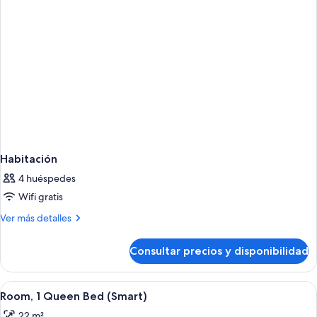
Habitación
4 huéspedes
Wifi gratis
Más
Ver más detalles
detalles
de
Consultar precios y disponibilidad
Habitación
Abrir
Ropa de cama de alta calidad y colcho
4
Room, 1 Queen Bed (Smart)
todas
22 m²