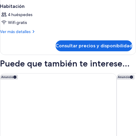
Habitación
4 huéspedes
Wifi gratis
Más
Ver más detalles
detalles
de
Consultar precios y disponibilidad
Habitación
Puede que también te interese...
Accent Inns Burnaby
Delta Ho
Anuncio
Anuncio