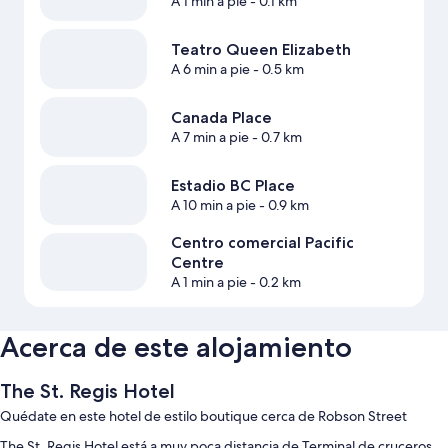
A 1 min a pie
- 0.1 km
Teatro Queen Elizabeth
A 6 min a pie
- 0.5 km
Canada Place
A 7 min a pie
- 0.7 km
Estadio BC Place
A 10 min a pie
- 0.9 km
Centro comercial Pacific
Centre
A 1 min a pie
- 0.2 km
Acerca de este alojamiento
The St. Regis Hotel
Quédate en este hotel de estilo boutique cerca de Robson Street
The St. Regis Hotel está a muy poca distancia de Terminal de cruceros