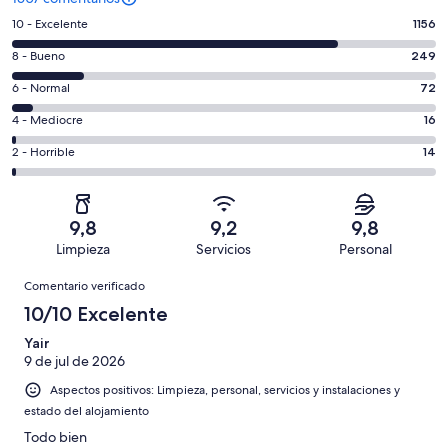
1156
10 - Excelente
1156
comentarios
249
8 - Bueno
249
de
comentarios
un
72
6 - Normal
72
de
total
comentarios
un
16
4 - Mediocre
16
de
de
total
comentarios
1507
un
14
2 - Horrible
14
de
de
con
total
comentarios
1507
un
una
de
de
con
total
puntuación
1507
un
una
de
9,8
9,2
9,8
de
con
total
puntuación
1507
Limpieza
Servicios
Personal
10
una
de
de
con
Comentarios
-
puntuación
1507
8
Comentario verificado
una
Excelente
de
con
-
puntuación
10/10 Excelente
6
una
Bueno
de
-
puntuación
Yair
4
Normal
9 de jul de 2026
de
-
2
Aspectos positivos: Limpieza, personal, servicios y instalaciones y
Mediocre
-
estado del alojamiento
Horrible
Todo bien