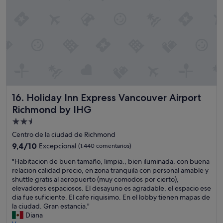
i
e
t
r
a
v
.
i
A
c
l
e
i
,
c
d
e
e
p
d
o
Holiday Inn Express Vancouver Airport Richmond by IHG
16. Holiday Inn Express Vancouver Airport
i
r
c
Richmond by IHG
s
a
u
Alojamiento
t
a
de
i
Centro de la ciudad de Richmond
y
o
2.5 estrellas
9.4
9,4/10
Excepcional
(1.440 comentarios)
u
n
sobre
d
a
"
"Habitacion de buen tamaño, limpia., bien iluminada, con buena
10,
a
n
H
relacion calidad precio, en zona tranquila con personal amable y
Excepcional,
y
d
a
shuttle gratis al aeropuerto (muy comodos por cierto),
(1.440 comentarios)
c
c
b
elevadores espaciosos. El desayuno es agradable, el espacio ese
o
o
i
dia fue suficiente. El cafe riquisimo. En el lobby tienen mapas de
n
m
t
la ciudad. Gran estancia."
s
p
a
Diana
e
r