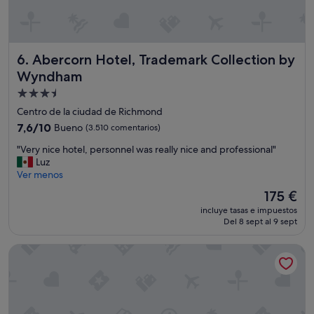
i
i
c
c
o
a
y
s
s
,
Abercorn Hotel, Trademark Collection by Wyndham
6. Abercorn Hotel, Trademark Collection by
e
s
Wyndham
r
i
v
n
Alojamiento
i
e
de
Centro de la ciudad de Richmond
c
s
3.5 estrellas
i
7.6
7,6/10
Bueno
(3.510 comentarios)
p
o
sobre
a
"
"Very nice hotel, personnel was really nice and professional"
g
10,
c
V
Luz
r
Bueno,
i
e
Ver menos
a
(3.510 comentarios)
o
r
t
p
El
175 €
y
u
a
precio
incluye tasas e impuestos
n
i
r
actual
Del 8 sept al 9 sept
i
t
a
es
c
o
p
de
Hilton Vancouver Airport
e
a
o
175 €
h
l
n
o
a
e
t
e
r
e
r
p
l