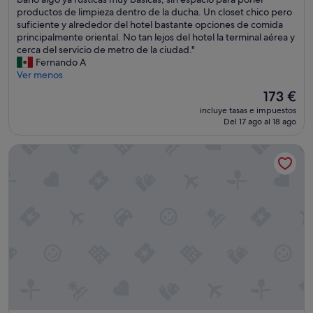
Muy
l
e
a
productos de limpieza dentro de la ducha. Un closet chico pero
bueno,
l
s
b
suficiente y alrededor del hotel bastante opciones de comida
(2.844 comentarios)
a
"
i
principalmente oriental. No tan lejos del hotel la terminal aérea y
5
t
cerca del servicio de metro de la ciudad."
m
a
Fernando A
i
c
Ver menos
n
i
El
173 €
u
ó
precio
t
incluye tasas e impuestos
n
actual
o
Del 17 ago al 18 ago
l
es
s
i
de
,
Grand Park Hotel Vancouver Airport, an Ascend Collection 
m
173 €
e
p
l
i
a
a
c
y
c
t
e
a
s
m
o
a
a
ñ
l
o
t
a
r
d
e
e