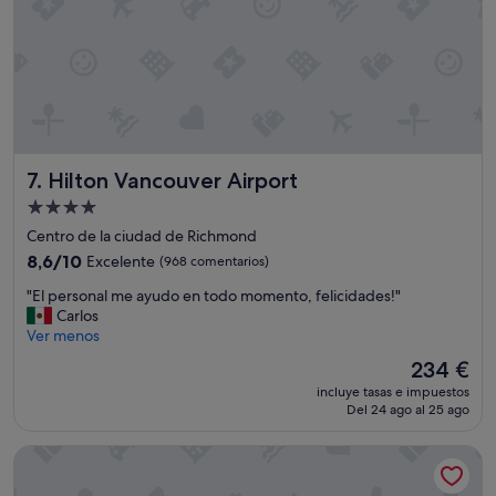
o
r
,
p
o
p
u
d
e
e
u
r
r
c
s
t
t
o
o
o
n
"
s
n
d
Hilton Vancouver Airport
7. Hilton Vancouver Airport
e
e
l
l
Alojamiento
w
i
de
Centro de la ciudad de Richmond
a
m
4.0 estrellas
s
8.6
8,6/10
Excelente
(968 comentarios)
p
r
sobre
i
"
"El personal me ayudo en todo momento, felicidades!"
e
10,
e
E
Carlos
a
Excelente,
z
l
Ver menos
l
(968 comentarios)
a
p
l
d
El
234 €
e
y
e
precio
incluye tasas e impuestos
r
n
n
actual
Del 24 ago al 25 ago
s
i
t
es
o
c
r
de
Sheraton Vancouver Airport Hotel
n
e
o
234 €
a
a
d
l