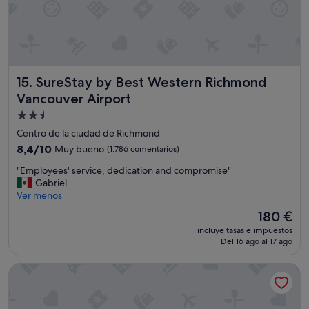
n
p
d
e
e
c
m
i
u
a
y
l
c
a
SureStay by Best Western Richmond Vancouver Airport
15. SureStay by Best Western Richmond
e
g
Vancouver Airport
r
r
c
a
Alojamiento
a
d
de
Centro de la ciudad de Richmond
"
e
2.5 estrellas
8.4
8,4/10
Muy bueno
(1.786 comentarios)
c
sobre
i
"
"Employees' service, dedication and compromise"
10,
m
E
Gabriel
Muy
i
m
Ver menos
bueno,
e
p
(1.786 comentarios)
El
n
180 €
l
precio
t
incluye tasas e impuestos
o
actual
o
Del 16 ago al 17 ago
y
es
a
e
de
l
Holiday Inn Express Vancouver Airport Richmond by IHG
e
180 €
a
s
S
'
r
s