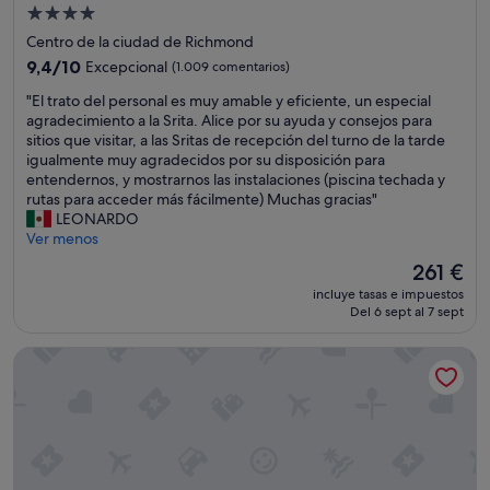
i
Alojamiento
t
e
o
o
de
l
d
Centro de la ciudad de Richmond
y
.
4.0 estrellas
e
9.4
9,4/10
Excepcional
(1.009 comentarios)
t
"
m
sobre
i
"
e
"El trato del personal es muy amable y eficiente, un especial
10,
e
E
t
agradecimiento a la Srita. Alice por su ayuda y consejos para
Excepcional,
n
l
r
sitios que visitar, a las Sritas de recepción del turno de la tarde
(1.009 comentarios)
e
t
o
igualmente muy agradecidos por su disposición para
d
r
d
entendernos, y mostrarnos las instalaciones (piscina techada y
i
a
e
rutas para acceder más fácilmente) Muchas gracias"
f
t
l
LEONARDO
e
o
a
Ver menos
r
d
c
El
261 €
e
e
i
precio
n
incluye tasas e impuestos
l
u
actual
t
Del 6 sept al 7 sept
p
d
es
e
e
a
de
s
Radisson Hotel Vancouver Airport
r
d
261 €
r
s
.
e
o
"
s
n
t
a
a
l
u
e
r