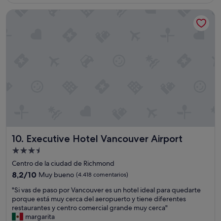
es
e
o
de
Executive Hotel Vancouver Airport
n
t
197 €
"
e
l
b
a
s
t
a
n
t
e
o
p
c
Executive Hotel Vancouver Airport
10. Executive Hotel Vancouver Airport
i
o
Alojamiento
n
de
Centro de la ciudad de Richmond
e
3.5 estrellas
8.2
8,2/10
s
Muy bueno
(4.418 comentarios)
sobre
d
"
"Si vas de paso por Vancouver es un hotel ideal para quedarte
10,
e
S
porque está muy cerca del aeropuerto y tiene diferentes
Muy
c
i
restaurantes y centro comercial grande muy cerca"
bueno,
o
v
margarita
(4.418 comentarios)
m