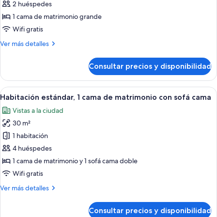
2 huéspedes
grande,
fotos
balcón
1 cama de matrimonio grande
de
Wifi gratis
Habitación
estándar,
Más
Ver más detalles
detalles
1
de
cama
Consultar precios y disponibilidad
Habitación
de
estándar,
matrimonio
1
Abrir
Habitación de hotel con cama, sofá, ve
13
cama
grande,
Habitación estándar, 1 cama de matrimonio con sofá cama
todas
de
bañera
Vistas a la ciudad
matrimonio
las
accesible
grande,
30 m²
fotos
(Access
bañera
de
1 habitación
accesible
Tub)
Habitación
(Access
4 huéspedes
Tub)
estándar,
1 cama de matrimonio y 1 sofá cama doble
1
Wifi gratis
cama
Más
Ver más detalles
de
detalles
matrimonio
de
Consultar precios y disponibilidad
con
Habitación