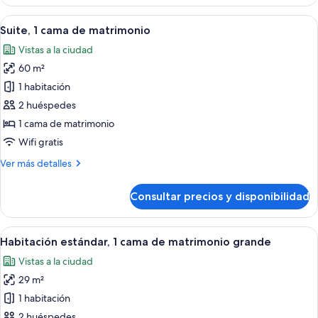
estándar,
personas
1
Abrir
Una habitación de hotel con una cama, 
con
10
cama
Suite, 1 cama de matrimonio
todas
discapacidad
de
Vistas a la ciudad
matrimonio,
las
(Roll-
accesible
60 m²
fotos
In
para
de
1 habitación
Shower)
personas
Suite,
con
2 huéspedes
discapacidad
1
1 cama de matrimonio
(Roll-
cama
Wifi gratis
In
de
Shower)
Más
Ver más detalles
matrimonio
detalles
de
Consultar precios y disponibilidad
Suite,
1
cama
Abrir
Habitación de hotel con escritorio de m
12
de
Habitación estándar, 1 cama de matrimonio grande
todas
matrimonio
Vistas a la ciudad
las
29 m²
fotos
de
1 habitación
Habitación
2 huéspedes