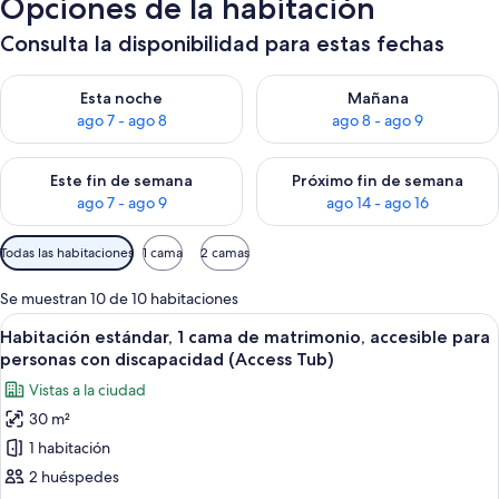
Opciones de la habitación
Consulta la disponibilidad para estas fechas
Consulta la disponibilidad para esta noche, ago 7 - ago 8
Consulta la disponibilidad pa
Esta noche
Mañana
ago 7 - ago 8
ago 8 - ago 9
Consulta la disponibilidad para este fin de semana, ago 7 - ag
Consulta la disponibilidad par
Este fin de semana
Próximo fin de semana
ago 7 - ago 9
ago 14 - ago 16
Filtros
Todas las habitaciones
1 cama
2 camas
disponibles
para
Se muestran 10 de 10 habitaciones
las
Abrir
Habitación de hotel con escritorio de m
10
Habitación estándar, 1 cama de matrimonio, accesible para
habitaciones
todas
personas con discapacidad (Access Tub)
las
Vistas a la ciudad
fotos
30 m²
de
1 habitación
Habitación
estándar,
2 huéspedes