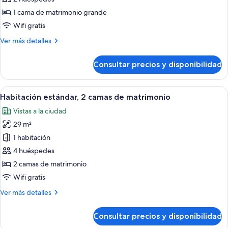
estándar,
1 cama de matrimonio grande
1
Wifi gratis
cama
Más
Ver más detalles
de
detalles
matrimonio
de
Consultar precios y disponibilidad
grande
Habitación
estándar,
1
Abrir
Habitación de hotel con dos camas, un e
9
cama
Habitación estándar, 2 camas de matrimonio
todas
de
Vistas a la ciudad
matrimonio
las
grande
29 m²
fotos
de
1 habitación
Habitación
4 huéspedes
estándar,
2 camas de matrimonio
2
Wifi gratis
camas
Más
Ver más detalles
de
detalles
matrimonio
de
Consultar precios y disponibilidad
Habitación