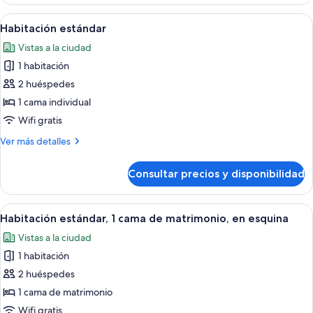
estándar,
2
Abrir
Habitación de hotel con escritorio de m
17
camas
Habitación estándar
todas
de
Vistas a la ciudad
matrimonio
las
1 habitación
fotos
de
2 huéspedes
Habitación
1 cama individual
estándar
Wifi gratis
Más
Ver más detalles
detalles
de
Consultar precios y disponibilidad
Habitación
estándar
Abrir
Una habitación de hotel con una cama 
9
Habitación estándar, 1 cama de matrimonio, en esquina
todas
Vistas a la ciudad
las
1 habitación
fotos
de
2 huéspedes
Habitación
1 cama de matrimonio
estándar,
Wifi gratis