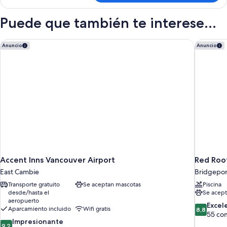
estándar,
sofá
1
Puede que también te interese...
cama
cama
de
matrimonio
Accent Inns Vancouver Airport
Red Roof
Anuncio
Anuncio
con
sofá
cama
Accent Inns Vancouver Airport
Red Roof
East Cambie
Bridgepor
Transporte gratuito
Se aceptan mascotas
Piscina
desde/hasta el
Se acept
aeropuerto
8.8
Excel
Aparcamiento incluido
Wifi gratis
8,8
sobre
55 co
9.2
Impresionante
10,
9,2