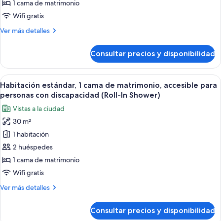
1
1 cama de matrimonio
cama
Wifi gratis
de
Más
Ver más detalles
matrimonio,
detalles
accesible
de
Consultar precios y disponibilidad
Habitación
para
estándar,
personas
1
Abrir
Habitación de hotel con escritorio de m
con
12
cama
Habitación estándar, 1 cama de matrimonio, accesible para
todas
discapacidad
de
personas con discapacidad (Roll-In Shower)
matrimonio,
las
(Access
Vistas a la ciudad
accesible
fotos
Tub)
para
30 m²
de
personas
1 habitación
Habitación
con
discapacidad
estándar,
2 huéspedes
(Access
1
1 cama de matrimonio
Tub)
cama
Wifi gratis
de
Más
Ver más detalles
matrimonio,
detalles
accesible
de
Consultar precios y disponibilidad
Habitación
para