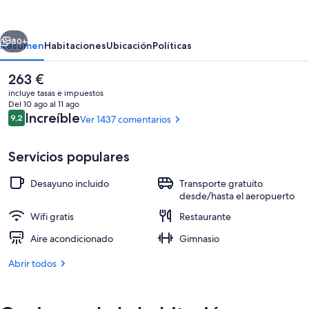
Express
Vancouver
erior
Siguiente
Airport
80+
Resumen
Habitaciones
Ubicación
Políticas
Richmond
El
263 €
by
precio
incluye tasas e impuestos
IHG
actual
Del 10 ago al 11 ago
es
Comentarios
Increíble
9,2
Ver 1437 comentarios
9,2 de 10
de
263 €
Servicios populares
Desayuno incluido
Transporte gratuito
Caja fuerte, escritorio, cortinas opaca
desde/hasta el aeropuerto
Wifi gratis
Restaurante
Aire acondicionado
Gimnasio
Abrir todos