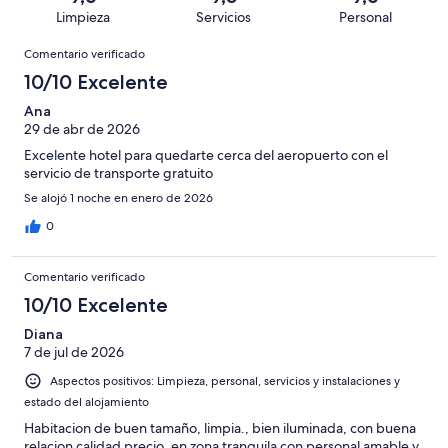
de
con
total
puntuación
1437
Limpieza
Servicios
Personal
10
una
de
de
con
Comentarios
-
puntuación
1437
8
Comentario verificado
una
Excelente
de
con
-
puntuación
10/10 Excelente
6
una
Bueno
de
-
puntuación
Ana
4
Normal
29 de abr de 2026
de
-
2
Excelente hotel para quedarte cerca del aeropuerto con el
Mediocre
-
servicio de transporte gratuito
Horrible
Se alojó 1 noche en enero de 2026
0
Comentario verificado
10/10 Excelente
Diana
7 de jul de 2026
Aspectos positivos: Limpieza, personal, servicios y instalaciones y
estado del alojamiento
Habitacion de buen tamaño, limpia., bien iluminada, con buena
relacion calidad precio, en zona tranquila con personal amable y