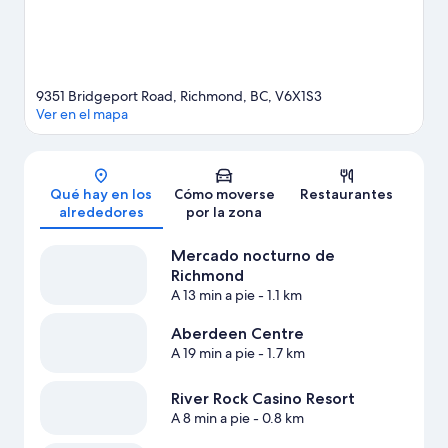
incluyen el esquí y el golf. A los huéspedes les gusta este hotel
por su excelente comunicación con el transporte público: la
Estación de metro Bridgeport está a 8 minutos a pie y la Estación
de Capstan queda a 14 minutos.
Ver guía de viaje de Richmond
9351 Bridgeport Road, Richmond, BC, V6X1S3
Ver en el mapa
Mapa
Qué hay en los
Cómo moverse
Restaurantes
alrededores
por la zona
Mercado nocturno de
Richmond
A 13 min a pie
- 1.1 km
Aberdeen Centre
A 19 min a pie
- 1.7 km
River Rock Casino Resort
A 8 min a pie
- 0.8 km