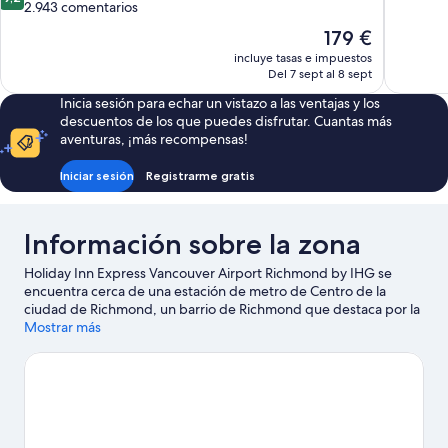
sobre
2.943 comentarios
Excelente
10,
55 coment
El
179 €
Impresionante,
precio
incluye tasas e impuestos
2.943 comentarios
actual
Del 7 sept al 8 sept
es
Inicia sesión para echar un vistazo a las ventajas y los
de
descuentos de los que puedes disfrutar. Cuantas más
179 €
aventuras, ¡más recompensas!
Iniciar sesión
Registrarme gratis
Información sobre la zona
Holiday Inn Express Vancouver Airport Richmond by IHG se
encuentra cerca de una estación de metro de Centro de la
ciudad de Richmond, un barrio de Richmond que destaca por la
proximidad al aeropuerto. Para admirar la belleza natural de esta
Mostrar más
región, nada como Parque Stanley y Playa Kitsilano. Si prefieres
dar un toque cultural a tus vacaciones, visita Teatro Queen
Elizabeth y Museo de ciencias Science World. ¿Te apetece
disfrutar de un evento especial? Puedes buscar el calendario de
Estadio BC Place o Estadio Rogers. Dedica algo de tiempo a
descubrir cuáles son las actividades de la zona, entre las que se