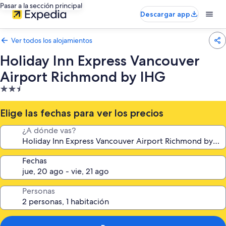
Pasar a la sección principal
Descargar app
Ver todos los alojamientos
Holiday Inn Express Vancouver
Airport Richmond by IHG
Alojamiento
de
2.5 estrellas
Elige las fechas para ver los precios
¿A dónde vas?
Fechas
Personas