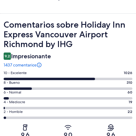
Comentarios
Comentarios sobre Holiday Inn
Express Vancouver Airport
Richmond by IHG
Impresionante
9,2
1437 comentarios
1026
10 - Excelente
1026
comentarios
310
8 - Bueno
310
de
comentarios
un
60
6 - Normal
60
de
total
comentarios
un
19
4 - Mediocre
19
de
de
total
comentarios
1437
un
22
2 - Horrible
22
de
de
con
total
comentarios
1437
un
una
de
de
con
total
puntuación
1437
un
una
de
9,6
9,0
9,6