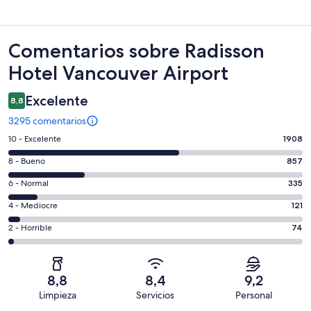
Comentarios
Comentarios sobre Radisson
Hotel Vancouver Airport
Excelente
8,8
3295 comentarios
1908
10 - Excelente
1908
comentarios
857
8 - Bueno
857
de
comentarios
un
335
6 - Normal
335
de
total
comentarios
un
121
4 - Mediocre
121
de
de
total
comentarios
3295
un
74
2 - Horrible
74
de
de
con
total
comentarios
3295
un
una
de
de
con
total
puntuación
3295
un
una
de
8,8
8,4
9,2
de
con
total
puntuación
3295
Limpieza
Servicios
Personal
10
una
de
de
con