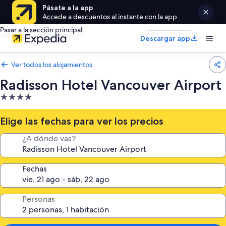
Pásate a la app
Accede a descuentos al instante con la app
Pasar a la sección principal
Descargar app
Ver todos los alojamientos
Radisson Hotel Vancouver Airport
Alojamiento
de
4.0 estrellas
Elige las fechas para ver los precios
¿A dónde vas?
Fechas
Personas