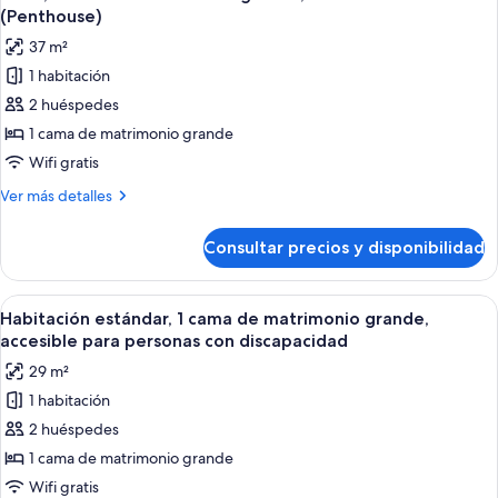
todas
en
fumadores
(Penthouse)
silla
las
37 m²
de
fotos
ruedas,
1 habitación
de
no
2 huéspedes
Suite,
fumadores
1
1 cama de matrimonio grande
cama
Wifi gratis
de
Más
Ver más detalles
matrimonio
detalles
grande,
de
Consultar precios y disponibilidad
Suite,
no
1
fumadores
cama
Abrir
Habitación de hotel con una cama grand
(Penthouse)
6
de
Habitación estándar, 1 cama de matrimonio grande,
todas
matrimonio
accesible para personas con discapacidad
grande,
las
29 m²
no
fotos
fumadores
1 habitación
de
(Penthouse)
2 huéspedes
Habitación
estándar,
1 cama de matrimonio grande
1
Wifi gratis