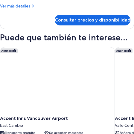
cama
Más
Ver más detalles
de
detalles
matrimonio
de
Consultar precios y disponibilidad
Habitación
grande,
estándar,
accesible
1
Puede que también te interese...
para
cama
de
personas
matrimonio
Accent Inns Vancouver Airport
Accent I
con
Anuncio
Anuncio
grande,
discapacidad
accesible
para
personas
con
discapacidad
Accent Inns Vancouver Airport
Accent I
East Cambie
Valle Cent
Transporte gratuito
Se aceptan mascotas
Bañera d