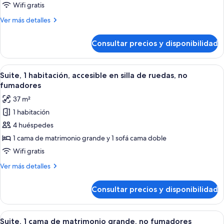
1
Wifi gratis
cama
Más
Ver más detalles
de
detalles
matrimonio
de
Consultar precios y disponibilidad
Habitación
grande,
estándar,
no
1
Abrir
Una habitación de hotel con cama, escri
fumadores
9
cama
Suite, 1 habitación, accesible en silla de ruedas, no
todas
de
fumadores
matrimonio
las
37 m²
grande,
fotos
no
1 habitación
de
fumadores
4 huéspedes
Suite,
1
1 cama de matrimonio grande y 1 sofá cama doble
habitación,
Wifi gratis
accesible
Más
Ver más detalles
en
detalles
silla
de
Consultar precios y disponibilidad
Suite,
de
1
ruedas,
habitación,
Abrir
Habitación de hotel con televisión de
no
5
accesible
Suite, 1 cama de matrimonio grande, no fumadores