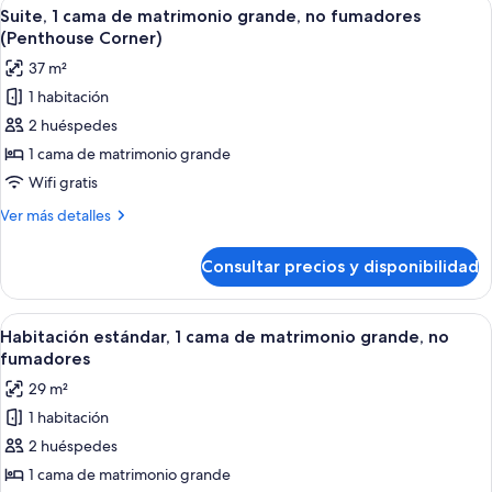
Abrir
Habitación de hotel con televisión de
Sofa
5
no
Suite, 1 cama de matrimonio grande, no fumadores
todas
bed)
fumadores
(Penthouse Corner)
(King
las
37 m²
with
fotos
Sofa
1 habitación
de
bed)
2 huéspedes
Suite,
1
1 cama de matrimonio grande
cama
Wifi gratis
de
Más
Ver más detalles
matrimonio
detalles
grande,
de
Consultar precios y disponibilidad
Suite,
no
1
fumadores
cama
Abrir
Habitación de hotel con una cama grand
(Penthouse
6
de
Habitación estándar, 1 cama de matrimonio grande, no
todas
matrimonio
Corner)
fumadores
grande,
las
29 m²
no
fotos
fumadores
1 habitación
de
(Penthouse
2 huéspedes
Habitación
Corner)
estándar,
1 cama de matrimonio grande