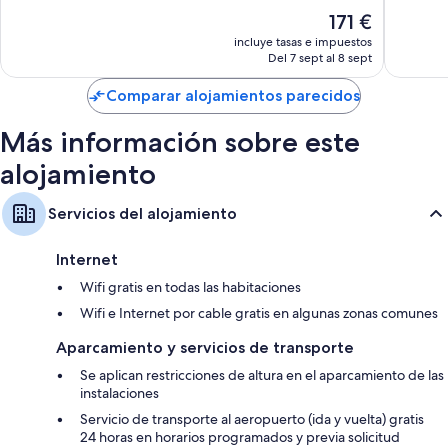
Excelente,
El
171 €
Baños con duchas y bañeras combinadas y artículos de higiene
7.064 comentarios
precio
personal gratuitos
incluye tasas e impuestos
actual
Del 7 sept al 8 sept
Televisiones LCD de 43 pulgadas con canales premium
es
de
Reciclaje, frigoríficos pequeños y cafeteras y teteras
Comparar alojamientos parecidos
171 €
Más información sobre este
alojamiento
Servicios del alojamiento
Internet
Wifi gratis en todas las habitaciones
Wifi e Internet por cable gratis en algunas zonas comunes
Aparcamiento y servicios de transporte
Se aplican restricciones de altura en el aparcamiento de las
instalaciones
Servicio de transporte al aeropuerto (ida y vuelta) gratis
24 horas en horarios programados y previa solicitud