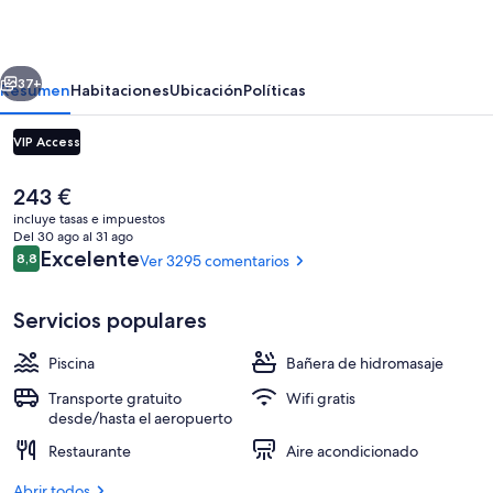
Vancouver
Airport
erior
Siguiente
37+
Resumen
Habitaciones
Ubicación
Políticas
VIP Access
El
243 €
precio
incluye tasas e impuestos
actual
Del 30 ago al 31 ago
es
Comentarios
Excelente
8,8
Ver 3295 comentarios
8,8 de 10
de
243 €
Servicios populares
Sala de reuniones
Piscina
Bañera de hidromasaje
Transporte gratuito
Wifi gratis
desde/hasta el aeropuerto
Restaurante
Aire acondicionado
Abrir todos