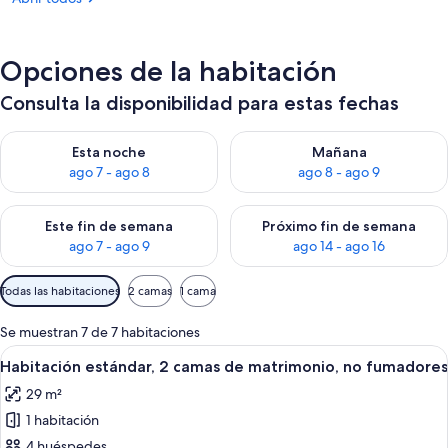
Opciones de la habitación
Consulta la disponibilidad para estas fechas
Consulta la disponibilidad para esta noche, ago 7 - ago 8
Consulta la disponibilidad pa
Esta noche
Mañana
ago 7 - ago 8
ago 8 - ago 9
Consulta la disponibilidad para este fin de semana, ago 7 - ag
Consulta la disponibilidad par
Este fin de semana
Próximo fin de semana
ago 7 - ago 9
ago 14 - ago 16
Filtros
Todas las habitaciones
2 camas
1 cama
disponibles
para
Se muestran 7 de 7 habitaciones
las
Abrir
Habitación de hotel con dos camas, un 
6
Habitación estándar, 2 camas de matrimonio, no fumadores
habitaciones
todas
29 m²
las
1 habitación
fotos
de
4 huéspedes