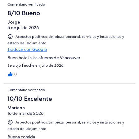
Comentarios
-
puntuación
3295
8
Comentario verificado
una
Excelente
de
con
-
puntuación
8/10 Bueno
6
una
Bueno
de
-
puntuación
Jorge
4
Normal
5 de jul de 2026
de
-
2
Aspectos positivos: Limpieza, personal, servicios y instalaciones y
Mediocre
-
estado del alojamiento
Horrible
Traducir con Google
Buen hotel a las afueras de Vancouver
Se alojó 1 noche en julio de 2026
0
Comentario verificado
10/10 Excelente
Mariana
16 de mar de 2026
Aspectos positivos: Limpieza, personal, servicios y instalaciones y
estado del alojamiento
Buena comida