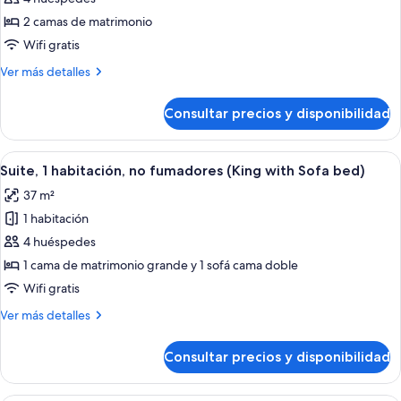
Habitación
2 camas de matrimonio
estándar,
Wifi gratis
2
Más
Ver más detalles
camas
detalles
de
de
Consultar precios y disponibilidad
Habitación
matrimonio,
estándar,
no
2
Abrir
Una habitación de hotel con cama, escri
fumadores
9
camas
Suite, 1 habitación, no fumadores (King with Sofa bed)
todas
de
37 m²
matrimonio,
las
no
1 habitación
fotos
fumadores
de
4 huéspedes
Suite,
1 cama de matrimonio grande y 1 sofá cama doble
1
Wifi gratis
habitación,
Más
Ver más detalles
no
detalles
fumadores
de
Consultar precios y disponibilidad
Suite,
(King
1
with
habitación,