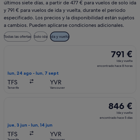
últimos siete días, a partir de 477 € para vuelos de solo ida
y 791 € para vuelos de ida y vuelta, durante el periodo
especificado. Los precios y la disponibilidad están sujetos
a cambios. Pueden aplicarse condiciones adicionales.
Todas las ofertas
Solo ida
Ida y vuelta
Seleccionar vuelo de Icelandair, con salida el lun, 24 ago de
791 €
791 €
Ida
Ida y vuelta
y
encontrado hace 8 horas
vuelta,
lun, 24 ago - lun, 7 sept
encontrado
TFS
YVR
hace
Tenerife
Vancouver
8 horas
Seleccionar vuelo de British Airways, con salida el jue, 3 jun
846 €
846 €
Ida
Ida y vuelta
y
encontrado hace 5 días
vuelta,
jue, 3 jun - lun, 14 jun
encontrado
TFS
YVR
hace
Tenerife
Vancouver