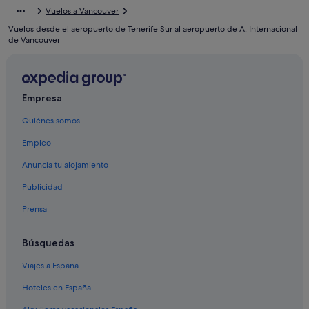
Vuelos a Vancouver
Davie Village hoteles
Vuelos desde el aeropuerto de Tenerife Sur al aeropuerto de A. Internacional
Vancouver hoteles
de Vancouver
B&B en Vancouver
Apartamentos en Vancouver
Empresa
Kitsilano hoteles
Quiénes somos
Hoteles boutique en Centro de Vancouver
Yaletown hoteles
Empleo
Chinatown hoteles
Anuncia tu alojamiento
West Vancouver hoteles
Publicidad
West End hoteles
Prensa
Centro de la ciudad de Richmond hoteles
Búsquedas
East Vancouver hoteles
Viajes a España
Riley Park hoteles
Centro de Vancouver hoteles
Hoteles en España