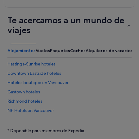
Te acercamos a un mundo de
viajes
Alojamientos
Vuelos
Paquetes
Coches
Alquileres de vacaciones
Hastings-Sunrise hoteles
Downtown Eastside hoteles
Hoteles boutique en Vancouver
Gastown hoteles
Richmond hoteles
Nh Hotels en Vancouver
Centro de Vancouver hoteles
Marpole hoteles
* Disponible para miembros de Expedia.
Apartamentos en Richmond