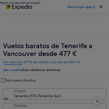
Pasar a la sección principal
Descargar app
Vuelos baratos de Tenerife a
Vancouver desde 477 €
Se
Ver vuelo por 477 € del martes 2 de feb de 2027
abre
Ida y vuelta
Solo ida
Varios destinos
en
una
ventana
Solo vuelos directos
nueva
Origen
Tenerife (TFS-Tenerife Sur)
Destino