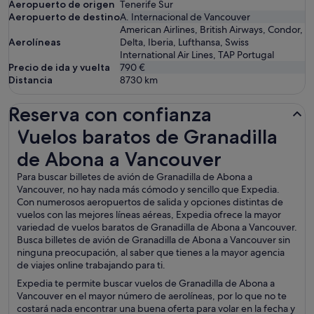
Aeropuerto de origen
Tenerife Sur
Aeropuerto de destino
A. Internacional de Vancouver
American Airlines, British Airways, Condor,
Aerolíneas
Delta, Iberia, Lufthansa, Swiss
International Air Lines, TAP Portugal
Precio de ida y vuelta
790 €
Distancia
8730
km
Reserva con confianza
Vuelos baratos de Granadilla de Abona a Vancouver
Vuelos baratos de Granadilla
de Abona a Vancouver
Para buscar billetes de avión de Granadilla de Abona a
Vancouver, no hay nada más cómodo y sencillo que Expedia.
Con numerosos aeropuertos de salida y opciones distintas de
vuelos con las mejores líneas aéreas, Expedia ofrece la mayor
variedad de vuelos baratos de Granadilla de Abona a Vancouver.
Busca billetes de avión de Granadilla de Abona a Vancouver sin
ninguna preocupación, al saber que tienes a la mayor agencia
de viajes online trabajando para ti.
Expedia te permite buscar vuelos de Granadilla de Abona a
Vancouver en el mayor número de aerolíneas, por lo que no te
costará nada encontrar una buena oferta para volar en la fecha y