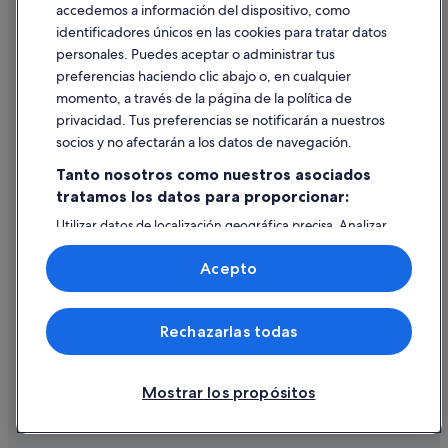
accedemos a información del dispositivo, como
identificadores únicos en las cookies para tratar datos
Ayuda
personales. Puedes aceptar o administrar tus
Ayuda
preferencias haciendo clic abajo o, en cualquier
momento, a través de la página de la política de
Cancelar un vuelo
privacidad. Tus preferencias se notificarán a nuestros
Cancelar una reserva de hotel o de un alquiler vacacional
socios y no afectarán a los datos de navegación.
Plazos de reembolso
Tanto nosotros como nuestros asociados
tratamos los datos para proporcionar:
Utilizar un cupón de Expedia
Utilizar datos de localización geográfica precisa. Analizar
Documentos para viajes internacionales
activamente las características del dispositivo para su
identificación. Almacenar la información en un dispositivo
Acepto
y/o acceder a ella. Publicidad y contenido personalizados,
medición de publicidad y contenido, investigación de
audiencia y desarrollo de servicios.
© 2026 Expedia, Inc., una empresa de Expedia Group. Todos los
Rechazarlas todas
Lista de asociados (proveedores)
derechos reservados. Expedia y el logotipo de Expedia son marcas
comerciales o marcas comerciales registradas de Expedia, Inc.
Vacationspot, S.L., Agencia de Viajes, I-AV-0000631.3.
Mostrar los propósitos