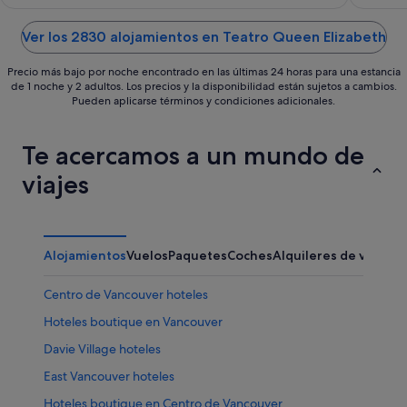
of
of
5
5
Ver los 2830 alojamientos en Teatro Queen Elizabeth
Precio más bajo por noche encontrado en las últimas 24 horas para una estancia
de 1 noche y 2 adultos. Los precios y la disponibilidad están sujetos a cambios.
Pueden aplicarse términos y condiciones adicionales.
Te acercamos a un mundo de
viajes
Alojamientos
Vuelos
Paquetes
Coches
Alquileres de vacaci
Centro de Vancouver hoteles
Hoteles boutique en Vancouver
Davie Village hoteles
East Vancouver hoteles
Hoteles boutique en Centro de Vancouver