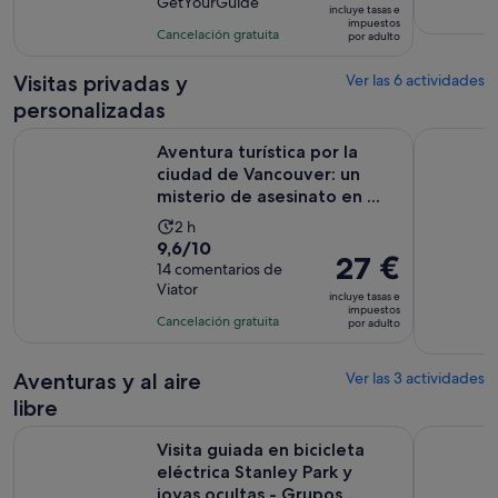
GetYourGuide
10
la
incluye tasas e
es
impuestos
con
actividad
Cancelación gratuita
por adulto
de
17
es
90 €
comentarios
de
Visitas privadas y
Ver las 6 actividades
por
3 horas
personalizadas
adulto
Aventura turística por la ciudad de Vancouver: un misterio de
Spy Escape
Aventura turística por la
ciudad de Vancouver: un
misterio de asesinato en ...
La
2 h
9.6
9,6/10
duración
El
27 €
sobre
14 comentarios de
de
precio
Viator
10
la
incluye tasas e
es
impuestos
con
actividad
Cancelación gratuita
por adulto
de
14
es
27 €
comentarios
de
por
Aventuras y al aire
Ver las 3 actividades
2 horas
adulto
libre
Visita guiada en bicicleta eléctrica Stanley Park y joyas oculta
Visita gui
Visita guiada en bicicleta
eléctrica Stanley Park y
joyas ocultas - Grupos ...