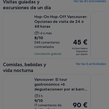
de un día
nocturna
personalizada
Visitas guiadas y
Ver las 40 actividades
excursiones de un día
Hop-On Hop-Off Vancouver: Opciones de visita de 24 ó 48 
Desde Vanc
Hop-On Hop-Off Vancouver:
Opciones de visita de 24 ó
48 horas
La
1 d o más
8.0
8/10
duración
El
45 €
sobre
544 comentarios
de
precio
contrastados
10
la
incluye tasas e
es
impuestos
con
actividad
Cancelación gratuita
por adulto
de
544
es
45 €
comentarios
de
Comidas, bebidas y
Ver las 6 actividades
por
1 día
vida nocturna
adulto
Vancouver: El tour gastronómico «6 degustaciones» por el 
Tour gast
Vancouver: El tour
gastronómico «6
degustaciones» por el barrio
de Gastown
La
3 h
9.0
9/10
duración
El
90 €
sobre
17 comentarios de
de
precio