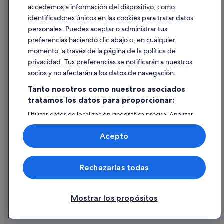
accedemos a información del dispositivo, como
identificadores únicos en las cookies para tratar datos
Ayuda
personales. Puedes aceptar o administrar tus
Ayuda
preferencias haciendo clic abajo o, en cualquier
momento, a través de la página de la política de
Cancelar un vuelo
privacidad. Tus preferencias se notificarán a nuestros
Cancelar una reserva de hotel o de un alquiler vacacional
socios y no afectarán a los datos de navegación.
Plazos de reembolso
Tanto nosotros como nuestros asociados
tratamos los datos para proporcionar:
Utilizar un cupón de Expedia
Utilizar datos de localización geográfica precisa. Analizar
Documentos para viajes internacionales
activamente las características del dispositivo para su
identificación. Almacenar la información en un dispositivo
Acepto
y/o acceder a ella. Publicidad y contenido personalizados,
medición de publicidad y contenido, investigación de
audiencia y desarrollo de servicios.
© 2026 Expedia, Inc., una empresa de Expedia Group. Todos los
Rechazarlas todas
Lista de asociados (proveedores)
derechos reservados. Expedia y el logotipo de Expedia son marcas
comerciales o marcas comerciales registradas de Expedia, Inc.
Vacationspot, S.L., Agencia de Viajes, I-AV-0000631.3.
Mostrar los propósitos