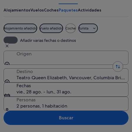
Elizabeth
Alojamientos
Vuelos
Coches
Paquetes
Actividades
Alojamiento añadido
Vuelo añadido
Coche
Turista
Una calle urbana con un teatro, un es
Añadir varias fechas o destinos
Origen
Destino
Teatro Queen Elizabeth, Vancouver, Columbia Británi
Fechas
vie., 28 ago. - lun., 31 ago.
Personas
2 personas, 1 habitación
Buscar
Ver mapa