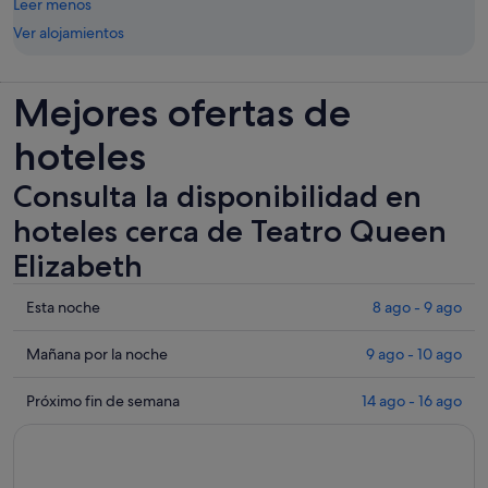
Leer menos
Ver alojamientos
Mejores ofertas de
hoteles
Consulta la disponibilidad en
hoteles cerca de Teatro Queen
Elizabeth
Comprueba
Esta noche
8 ago - 9 ago
los
precios
Comprueba
Mañana por la noche
9 ago - 10 ago
cerca
los
de
precios
Comprueba
Próximo fin de semana
14 ago - 16 ago
Teatro
cerca
los
Queen
de
precios
Elizabeth
Teatro
cerca