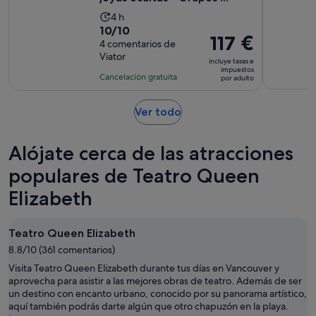
La
4 h
10.0
10/10
duración
El
117 €
sobre
4 comentarios de
de
precio
Viator
10
la
incluye tasas e
es
impuestos
con
actividad
Cancelación gratuita
por adulto
de
4
es
117 €
comentarios
de
Se
Ver todo
por
4 horas
abre
adulto
en
Alójate cerca de las atracciones
una
pestaña
populares de Teatro Queen
nueva
Elizabeth
Teatro Queen Elizabeth
8.8/10 (361 comentarios)
Visita Teatro Queen Elizabeth durante tus días en Vancouver y
aprovecha para asistir a las mejores obras de teatro. Además de ser
un destino con encanto urbano, conocido por su panorama artístico,
aquí también podrás darte algún que otro chapuzón en la playa.