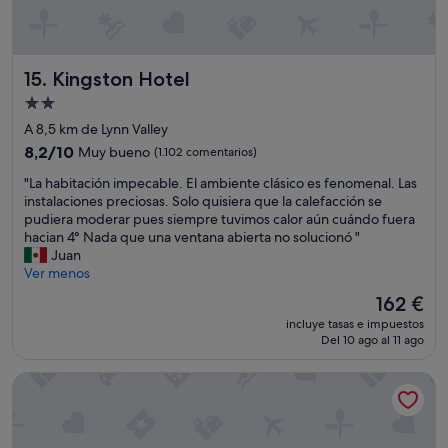
e
r
t
s
c
á
c
a
c
a
d
e
n
Kingston Hotel
15. Kingston Hotel
e
r
s
u
c
Alojamiento
a
n
a
de
r
A 8,5 km de Lynn Valley
M
d
d
2.0 estrellas
c
8.2
e
8,2/10
Muy bueno
(1.102 comentarios)
e
D
sobre
t
s
"
"La habitación impecable. El ambiente clásico es fenomenal. Las
o
10,
o
p
L
instalaciones preciosas. Solo quisiera que la calefacción se
n
Muy
d
u
a
pudiera moderar pues siempre tuvimos calor aún cuándo fuera
a
bueno,
o
é
h
hacian 4° Nada que una ventana abierta no solucionó "
l
(1.102 comentarios)
p
s
a
Juan
d
a
d
b
Ver menos
’
r
e
i
s
a
El
162 €
u
t
"
i
precio
n
incluye tasas e impuestos
a
r
actual
Del 10 ago al 11 ago
d
c
c
es
í
i
a
de
a
Coast Metro Vancouver Hotel
ó
m
162 €
e
n
i
x
i
n
p
m
a