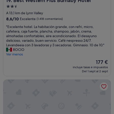
19. Best Western Plus Burnaby Hotel
c
m
t
Alojamiento
i
o
i
de
o
d
v
A 13,1 km de Lynn Valley
d
e
i
2.5 estrellas
8.6
8,6/10
Excelente
(1.418 comentarios)
e
r
d
sobre
c
a
a
"
"Excelente hotel. La habitación grande, con refri, micro,
10,
a
r
d
E
cafetera, caja fuerte, plancha, shampoo, jabón, crema,
Excelente,
l
p
n
x
almohadas confortables, aire acondicionado. El desayuno
(1.418 comentarios)
i
u
o
c
delicioso, variado, buen servicio. Café nespresso 24/7.
d
e
c
e
Lavandeeia con 3 lavadoras y 3 secadoras. Gimnasio. 10 de 10."
a
s
t
l
ROCIO
d
s
u
e
Ver menos
.
i
r
n
El
177 €
"
e
n
t
precio
m
a
incluye tasas e impuestos
e
actual
Del 1 sept al 2 sept
p
l
h
es
r
o
o
de
e
s
Executive Suites Hotel Metro Vancouver
t
177 €
t
f
e
u
i
l
v
n
.
i
e
L
m
s
a
o
d
h
s
e
a