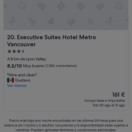
c
s
b
a
e
i
l
m
t
o
a
a
r
n
c
a
a
i
ú
Executive Suites Hotel Metro Vancouver
y
20. Executive Suites Hotel Metro
ó
n
m
n
Vancouver
c
u
g
Alojamiento
u
c
r
á
h
de
a
A 8 km de Lynn Valley
n
a
n
3.5 estrellas
8.2
8,2/10
Muy bueno
(1.582 comentarios)
d
v
d
sobre
o
a
e
"
"Nice and clean"
10,
f
r
,
N
Gustavo
Muy
u
i
c
i
Ver menos
bueno,
e
e
o
c
(1.582 comentarios)
El
161 €
r
d
n
e
precio
a
a
r
incluye tasas e impuestos
a
actual
h
d
e
Del 30 ago al 31 ago
n
es
a
d
f
d
de
c
e
r
c
161 €
Precio
i
Precio más bajo por noche encontrado en las últimas 24 horas para una
r
i
l
estancia de 1 noche y 2 adultos. Los precios y la disponibilidad están sujetos a
más
a
e
,
e
cambios. Pueden aplicarse términos y condiciones adicionales.
bajo
n
s
m