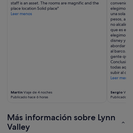
o
,
staff is an asset. The rooms are magnific and the
convenio con
términos
a
s
p
place location Solid place"
elegimos, l
y
n
y
l
Leer menos
una sola no
condiciones
o
e
a
pesos, a ca
adicionales.
s
l
n
no alcalinas
o
m
c
que es el de
l
e
h
elegimos por
u
t
a
disney y po
c
r
,
abordar en e
i
o
s
al barco. Mi
o
e
h
gente que su
n
s
a
Conclusión 
ó
t
m
todas aquell
"
á
p
subir al cru
a
o
Leer menos
4
o
c
,
u
j
Martin
Viaje de 4 noches
Sergio
Viaje 
a
a
Publicado hace 6 horas
Publicado hac
d
b
r
ó
a
n
Más información sobre Lynn
s
,
"
c
Valley
r