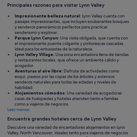
e
Principales razones para visitar Lynn Valley
m
a
Impresionante belleza natural:
Lynn Valley cuenta con
,
paisajes impresionantes, que incluyen exuberantes bosques
a
y senderos panorámicos perfectos para practicar
l
senderismo y explorar.
m
Parque Lynn Canyon:
Una visita obligada, que cuenta con
o
el impresionante puente colgante y pintorescas cascadas,
h
ideal para los entusiastas de la naturaleza.
a
Lynn Valley Village:
Una zona encantadora llena de tiendas
d
y restaurantes locales, que ofrece un ambiente cálido y
a
acogedor.
s
Aventuras al aire libre:
Disfrute de actividades como
c
esquí, paseos por las copas de los árboles y extensos
o
senderos naturales para todas las edades y niveles de
n
habilidad.
f
Alojamientos cómodos:
Una variedad de acogedoras
o
casas de huéspedes y hoteles atienden tanto a familias
r
como a viajeros de negocios.
t
Leer menos
a
b
Encuentra grandes hoteles cerca de Lynn Valley
l
Descubre una variedad de encantadores alojamientos en Lynn
e
Valley, North Vancouver, ideales tanto para viajeros de negocios
s