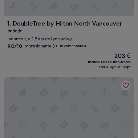
DoubleTree by Hilton North Vancouver
1. DoubleTree by Hilton North Vancouver
Alojamiento
de
Lynnmour, a 2,8 km de Lynn Valley
3.0 estrellas
9.0
9,0/10
Impresionante
(1.005 comentarios)
sobre
El
203 €
10,
precio
Impresionante,
incluye tasas e impuestos
actual
Del 31 ago al 1 sept
(1.005 comentarios)
es
de
North Vancouver Hotel
203 €