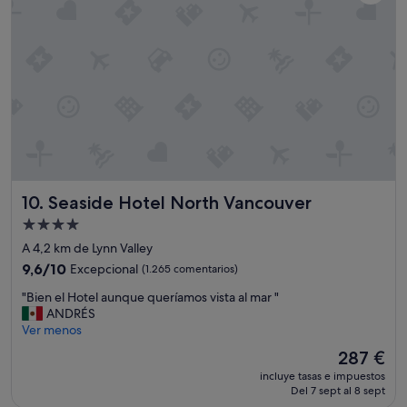
i
ó
n
e
s
e
x
c
e
l
e
n
Seaside Hotel North Vancouver
10. Seaside Hotel North Vancouver
t
e
Alojamiento
.
de
A 4,2 km de Lynn Valley
Q
4.0 estrellas
u
9.6
9,6/10
Excepcional
(1.265 comentarios)
i
sobre
"
"Bien el Hotel aunque queríamos vista al mar "
e
10,
B
ANDRÉS
r
Excepcional,
i
Ver menos
o
(1.265 comentarios)
e
d
El
287 €
n
e
precio
incluye tasas e impuestos
e
s
actual
Del 7 sept al 8 sept
l
t
es