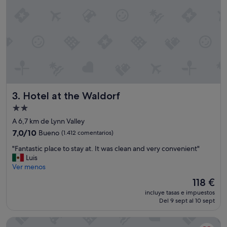
e
l
n
o
r
t
e
d
e
V
Hotel at the Waldorf
3. Hotel at the Waldorf
a
n
Alojamiento
c
de
A 6,7 km de Lynn Valley
o
2.0 estrellas
u
7.0
7,0/10
Bueno
(1.412 comentarios)
v
sobre
"
"Fantastic place to stay at. It was clean and very convenient"
e
10,
F
Luis
r
Bueno,
a
Ver menos
,
(1.412 comentarios)
n
m
El
118 €
t
u
precio
incluye tasas e impuestos
a
y
actual
Del 9 sept al 10 sept
s
c
es
t
e
de
Atrium Hotel Vancouver
i
r
118 €