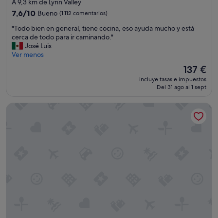
de
A 9,3 km de Lynn Valley
l
"
t
2.5 estrellas
a
7.6
7,6/10
Bueno
(1.112 comentarios)
o
c
sobre
a
"
"Todo bien en general, tiene cocina, eso ayuda mucho y está
i
10,
a
T
cerca de todo para ir caminando."
o
Bueno,
y
o
José Luis
n
(1.112 comentarios)
u
d
Ver menos
e
d
o
s
El
137 €
a
b
v
precio
r
incluye tasas e impuestos
i
i
actual
.
Del 31 ago al 1 sept
e
e
es
E
n
j
de
l
Accent Inns Burnaby
e
a
137 €
l
n
s
u
g
p
g
e
e
a
n
r
r
e
o
e
r
b
s
a
i
l
l
e
i
,
n
m
t
.
p
i
"
i
e
o