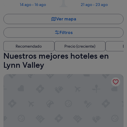
14 ago - 16 ago
21 ago - 23 ago
Ver mapa
Filtros
Recomendado
Precio (creciente)
Di
Nuestros mejores hoteles en
Lynn Valley
DoubleTree by Hilton North Vancouver