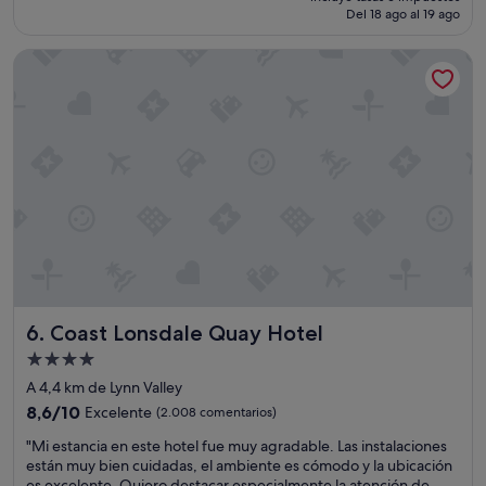
actual
n
Del 18 ago al 19 ago
i
es
e
e
de
s
Coast Lonsdale Quay Hotel
n
165 €
d
"
e
c
a
r
á
c
t
e
r
d
e
n
a
Coast Lonsdale Quay Hotel
6. Coast Lonsdale Quay Hotel
t
Alojamiento
u
de
r
A 4,4 km de Lynn Valley
a
4.0 estrellas
8.6
8,6/10
Excelente
(2.008 comentarios)
l
sobre
e
"
"Mi estancia en este hotel fue muy agradable. Las instalaciones
10,
z
M
están muy bien cuidadas, el ambiente es cómodo y la ubicación
Excelente,
a
i
es excelente. Quiero destacar especialmente la atención de