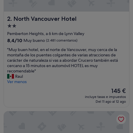
North Vancouver Hotel
2. North Vancouver Hotel
Alojamiento
de
Pemberton Heights, a 6 km de Lynn Valley
2.0 estrellas
8.4
8,4/10
Muy bueno
(2.481 comentarios)
sobre
"
"Muy buen hotel, en el norte de Vancouver, muy cerca de la
10,
M
montaña de los puentes colgantes de varias atracciones de
Muy
u
carácter de naturaleza si vas a abordar Crucero también está
bueno,
y
cercano a 15 minutos en automóvil HOTEL es muy
(2.481 comentarios)
b
recomendable"
u
Raul
e
Ver menos
n
El
145 €
h
precio
incluye tasas e impuestos
o
actual
Del 11 ago al 12 ago
t
es
e
de
Hotel at the Waldorf
l
145 €
,
e
n