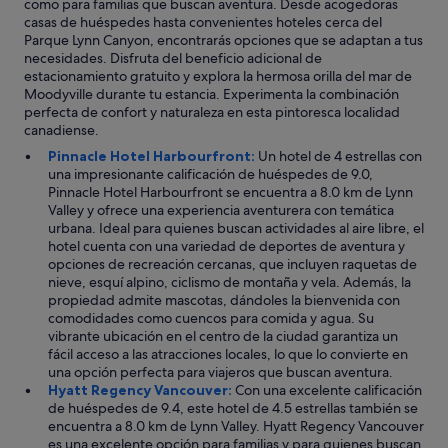
como para familias que buscan aventura. Desde acogedoras
,
casas de huéspedes hasta convenientes hoteles cerca del
a
Parque Lynn Canyon, encontrarás opciones que se adaptan a tus
i
necesidades. Disfruta del beneficio adicional de
r
estacionamiento gratuito y explora la hermosa orilla del mar de
e
Moodyville durante tu estancia. Experimenta la combinación
a
perfecta de confort y naturaleza en esta pintoresca localidad
c
canadiense.
o
n
Pinnacle Hotel Harbourfront:
Un hotel de 4 estrellas con
d
una impresionante calificación de huéspedes de 9.0,
i
Pinnacle Hotel Harbourfront se encuentra a 8.0 km de Lynn
c
Valley y ofrece una experiencia aventurera con temática
i
urbana. Ideal para quienes buscan actividades al aire libre, el
o
hotel cuenta con una variedad de deportes de aventura y
n
opciones de recreación cercanas, que incluyen raquetas de
a
nieve, esquí alpino, ciclismo de montaña y vela. Además, la
d
propiedad admite mascotas, dándoles la bienvenida con
o
comodidades como cuencos para comida y agua. Su
.
vibrante ubicación en el centro de la ciudad garantiza un
E
fácil acceso a las atracciones locales, lo que lo convierte en
l
una opción perfecta para viajeros que buscan aventura.
d
Hyatt Regency Vancouver:
Con una excelente calificación
e
de huéspedes de 9.4, este hotel de 4.5 estrellas también se
s
encuentra a 8.0 km de Lynn Valley. Hyatt Regency Vancouver
a
es una excelente opción para familias y para quienes buscan