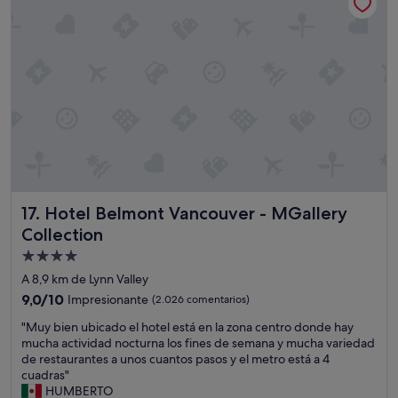
s
u
e
t
n
s
a
h
f
f
o
e
f
t
n
"
e
o
l
m
a
e
l
n
q
a
u
l
e
.
v
L
Hotel Belmont Vancouver - MGallery Collection
17. Hotel Belmont Vancouver - MGallery
o
a
l
s
Collection
v
i
Alojamiento
e
n
de
r
s
A 8,9 km de Lynn Valley
í
t
4.0 estrellas
9.0
9,0/10
Impresionante
(2.026 comentarios)
a
a
sobre
y
l
"
"Muy bien ubicado el hotel está en la zona centro donde hay
10,
q
a
M
mucha actividad nocturna los fines de semana y mucha variedad
Impresionante,
u
c
u
de restaurantes a unos cuantos pasos y el metro está a 4
(2.026 comentarios)
e
i
y
cuadras"
r
o
b
HUMBERTO