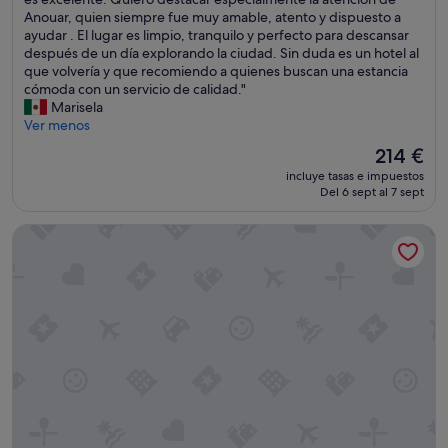
(2.008 comentarios)
s
e
Anouar, quien siempre fue muy amable, atento y dispuesto a
i
s
ayudar . El lugar es limpio, tranquilo y perfecto para descansar
v
t
después de un día explorando la ciudad. Sin duda es un hotel al
a
a
que volvería y que recomiendo a quienes buscan una estancia
s
n
cómoda con un servicio de calidad."
a
c
Marisela
a
i
Ver menos
b
a
El
214 €
o
e
precio
r
incluye tasas e impuestos
n
actual
Del 6 sept al 7 sept
d
e
es
a
s
de
r
Pinnacle Hotel at the Pier
t
214 €
C
e
r
h
u
o
c
t
e
e
r
l
o
f
t
u
a
e
m
m
b
u
i