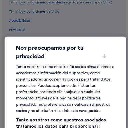
Términos y condiciones generales (excepto para reservas de Vrbo)
Términos y condiciones de Vrbo
Accesibilidad
Privacidad
Cookies
Nos preocupamos por tu
Condiciones de uso
privacidad
Información legal/contacto
Tanto nosotros como nuestros
16
socios almacenamos o
Pautas sobre el contenido y cómo denunciar contenido
accedemos a información del dispositivo, como
identificadores únicos en las cookies para tratar datos
Ayuda
personales. Puedes aceptar o administrar tus
Ayuda
preferencias haciendo clic abajo o, en cualquier
momento, a través de la página de la política de
Cancelar un vuelo
privacidad. Tus preferencias se notificarán a nuestros
Cancelar una reserva de hotel o de un alquiler vacacional
socios y no afectarán a los datos de navegación.
Plazos de reembolso
Tanto nosotros como nuestros asociados
tratamos los datos para proporcionar:
Utilizar un cupón de Expedia