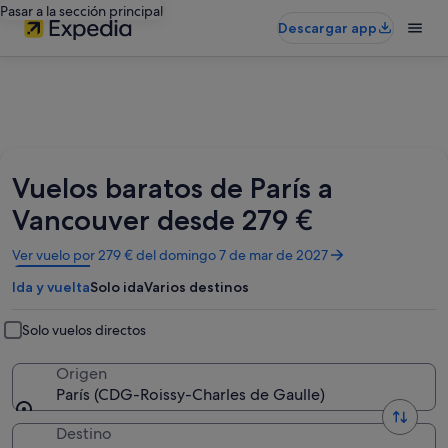
Pasar a la sección principal
Descargar app
Vuelos baratos de París a
Vancouver desde 279 €
Se
Ver vuelo por 279 € del domingo 7 de mar de 2027
abre
Ida y vuelta
Solo ida
Varios destinos
en
una
ventana
Solo vuelos directos
nueva
Origen
París (CDG-Roissy-Charles de Gaulle)
Destino