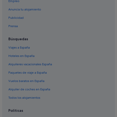
East Vancouver hoteles
Empleo
Centro de Vancouver hoteles
Anuncia tu alojamiento
Condominios en Vancouver
Publicidad
Apartamentos en Vancouver
Prensa
West End hoteles
Búsquedas
Hoteles boutique en Centro de Vancouver
Viajes a España
Apartamentos en Richmond
Centro de la ciudad de Richmond hoteles
Hoteles en España
Riley Park hoteles
Alquileres vacacionales España
Vancouver hoteles
Paquetes de viaje a España
Richmond hoteles
Vuelos baratos en España
Alquiler de coches en España
Todos los alojamientos
Políticas