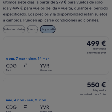
últimos siete días, a partir de 279 € para vuelos de solo
ida y 499 € para vuelos de ida y vuelta, durante el periodo
especificado. Los precios y la disponibilidad están sujetos
a cambios. Pueden aplicarse condiciones adicionales.
Todas las ofertas
Solo ida
Ida y vuelta
Seleccionar vuelo de WestJet, con salida el dom, 7 mar de P
499 €
499 €
Ida
Ida y vuelta
y
encontrado ayer
vuelta,
dom, 7 mar - dom, 14 mar
encontrado
CDG
YVR
ayer
París
Vancouver
Seleccionar vuelo de Icelandair, con salida el mié, 4 nov de 
550 €
550 €
Ida
Ida y vuelta
y
encontrado hace 3 días
vuelta,
mié, 4 nov - sáb, 21 nov
encontrado
CDG
YVR
hace
París
Vancouver