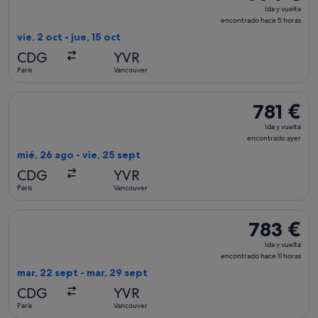
Ida
Ida y vuelta
y
encontrado hace 5 horas
vuelta,
vie, 2 oct - jue, 15 oct
encontrado
CDG
YVR
hace
París
Vancouver
5 horas
Seleccionar vuelo de Air Canada, con salida el mié, 26 ago de
781 €
781 €
Ida
Ida y vuelta
y
encontrado ayer
vuelta,
mié, 26 ago - vie, 25 sept
encontrado
CDG
YVR
ayer
París
Vancouver
Seleccionar vuelo de Swiss International Air Lines, con salid
783 €
783 €
Ida
Ida y vuelta
y
encontrado hace 11 horas
vuelta,
mar, 22 sept - mar, 29 sept
encontrado
CDG
YVR
hace
París
Vancouver
11 horas