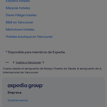
Kitsilano hoteles
Marpole hoteles
Davie Village hoteles
B&B en Vancouver
Metrotown hoteles
Hoteles boutique en Vancouver
Nh Hotels en Vancouver
Casas de campo en Vancouver
* Disponible para miembros de Expedia.
Lower Lonsdale hoteles
Vuelos a Vancouver
Hoteles de lujo en Vancouver
Vuelos desde el aeropuerto de Roissy-Charles de Gaulle al aeropuerto de A.
Hastings-Sunrise hoteles
Internacional de Vancouver
Yaletown hoteles
Gastown hoteles
Empresa
Chinatown hoteles
Quiénes somos
Coast Hotels en Isla Granville