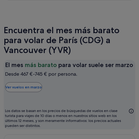
Encuentra el mes más barato
para volar de París (CDG) a
Vancouver (YVR)
El
El mes
más barato
para volar suele ser marzo
m
Desde 467 €-745 € por persona.
m
b
Ver vuelos en marzo
p
vo
su
Los datos se basan en los precios de búsquedas de vuelos en clase
se
turista para viajes de 10 días o menos en nuestros sitios web en los
últimos 12 meses, y son meramente informativos: los precios actuales
m
pueden ser distintos.