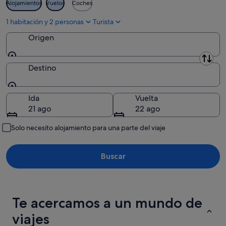
Alojamientos
Vuelos
Coches
ago
1 habitación y 2 personas
Turista
Origen
Origen
Destino
Destino
Ida
Vuelta
21 ago
22 ago
Solo necesito alojamiento para una parte del viaje
Buscar
Te acercamos a un mundo de
viajes