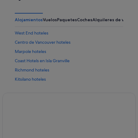
Alojamientos
Vuelos
Paquetes
Coches
Alquileres de vacaci
West End hoteles
Centro de Vancouver hoteles
Marpole hoteles
Coast Hotels en Isla Granville
Richmond hoteles
Kitsilano hoteles
Apartamentos en Vancouver
Hoteles de lujo en Vancouver
Chinatown hoteles
Vancouver hoteles
Condominios en Vancouver
Riley Park hoteles