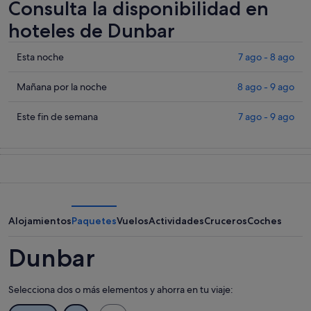
Consulta la disponibilidad en
hoteles de Dunbar
Comprueba
Esta noche
7 ago - 8 ago
los
precios
Comprueba
Mañana por la noche
8 ago - 9 ago
en
los
Dunbar
precios
Comprueba
Este fin de semana
7 ago - 9 ago
para
en
los
esta
Dunbar
precios
noche,
para
en
7
mañana
Dunbar
ago
por
para
-
la
este
8
noche,
fin
Alojamientos
Paquetes
Vuelos
Actividades
Cruceros
Coches
ago
8
de
ago
semana,
Dunbar
-
7
9
ago
Selecciona dos o más elementos y ahorra en tu viaje:
ago
-
9