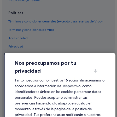
Políticas
Términos y condiciones generales (excepto para reservas de Vrbo)
Términos y condiciones de Vrbo
Accesibilidad
Privacidad
Cookies
Nos preocupamos por tu
Condiciones de uso
privacidad
Información legal/contacto
Pautas sobre el contenido y cómo denunciar contenido
Tanto nosotros como nuestros
16
socios almacenamos o
accedemos a información del dispositivo, como
identificadores únicos en las cookies para tratar datos
Ayuda
personales. Puedes aceptar o administrar tus
Ayuda
preferencias haciendo clic abajo o, en cualquier
momento, a través de la página de la política de
Cancelar un vuelo
privacidad. Tus preferencias se notificarán a nuestros