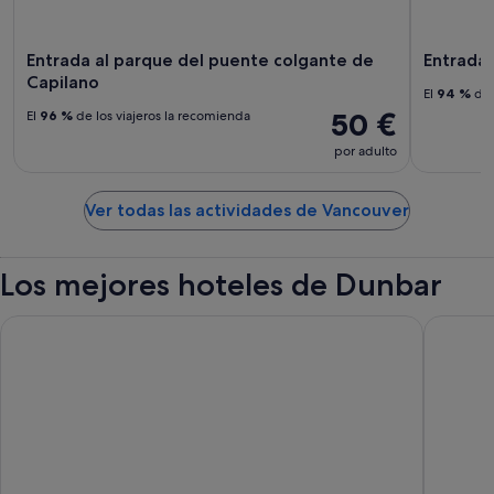
Entrada al parque del puente colgante de
Entrada 
Capilano
El
94 %
de 
50 €
El
96 %
de los viajeros la recomienda
por adulto
Ver todas las actividades de Vancouver
Los mejores hoteles de Dunbar
Radisson Blu Vancouver Airport Hotel & Marina
Pinnacle