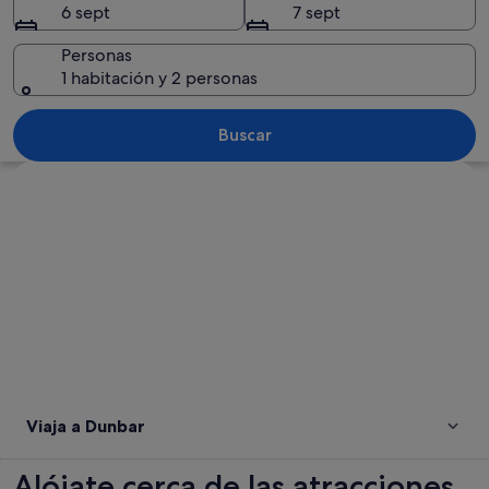
6 sept
7 sept
Personas
1 habitación y 2 personas
Un atardecer sobre un lago tranquilo c
Buscar
Ver mapa
Viaja a Dunbar
Alójate cerca de las atracciones