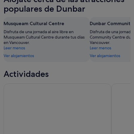
populares de Dunbar
Musqueam Cultural Centre
Dunbar Community
Disfruta de una jornada al aire libre en
Disfruta de una jornada 
Musqueam Cultural Centre durante tus días
Community Centre duran
en Vancouver.
Vancouver.
Leer menos
Leer menos
Ver alojamientos
Ver alojamientos
Actividades
Entrada al parque del puente colgante de Capilano
Entrada al