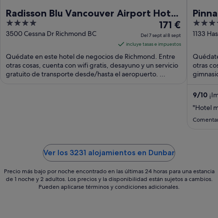
Radisson Blu Vancouver Airport Hotel
Pinna
4
El
4
& Marina
171 €
out
precio
out
3500 Cessna Dr Richmond BC
1133 Ha
Del 7 sept al 8 sept
of
es
of
incluye tasas e impuestos
5
de
5
Quédate en este hotel de negocios de Richmond. Entre
Quédate
171 €
otras cosas, cuenta con wifi gratis, desayuno y un servicio
otras co
gratuito de transporte desde/hasta el aeropuerto. ...
por
gimnasi
...
noche
del
9
/
10
¡Im
7
"Hotel m
sept
Comentar
al
8
sept
Ver los 3231 alojamientos en Dunbar
Precio más bajo por noche encontrado en las últimas 24 horas para una estancia
de 1 noche y 2 adultos. Los precios y la disponibilidad están sujetos a cambios.
Pueden aplicarse términos y condiciones adicionales.