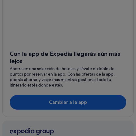
Hoteles boutique en Vancouver
B&B en Vancouver
Davie Village hoteles
Casas de campo en Vancouver
Hoteles boutique en Centro de Vancouver
Nh Hotels en Vancouver
Con la app de Expedia llegarás aún más
lejos
Centro de Vancouver hoteles
Ahorra en una selección de hoteles y llévate el doble de
Gastown hoteles
puntos por reservar en la app. Con las ofertas de la app,
podrás ahorrar y viajar más mientras gestionas todo tu
itinerario estés donde estés.
Cambiar a la app