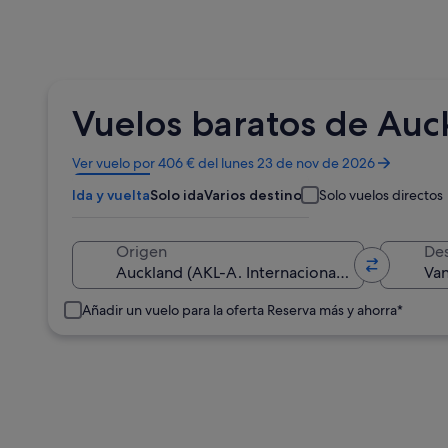
Vuelos baratos de Auc
Se
Ver vuelo por 406 € del lunes 23 de nov de 2026
abre
Ida y vuelta
Solo ida
Varios destinos
Solo vuelos directos
en
una
ventana
Origen
Des
nueva
Añadir un vuelo para la oferta Reserva más y ahorra*