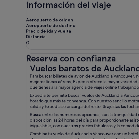
Información del viaje
Aeropuerto de origen
Aeropuerto de destino
Precio de ida y vuelta
Distancia
0
Reserva con confianza
Vuelos baratos de Auckland a Vancouver
Vuelos baratos de Aucklan
Para buscar billetes de avión de Auckland a Vancouver, 
mejores líneas aéreas, Expedia ofrece la mayor variedad
que tienes a la mayor agencia de viajes online trabajando 
Expedia te permite buscar vuelos de Auckland a Vancouve
horario que más te convenga. Con nuestro sencillo motor d
salida y Expedia se encarga del resto. Si ajustas las fec
Busca entre las numerosas opciones, con la tranquilidad d
disposición las 24 horas del día para proporcionarte asis
inigualable, con nuestros precios fabulosos y la comodida
Combina tu vuelo de Auckland a Vancouver con un hotel o