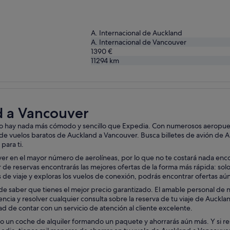
A. Internacional de Auckland
A. Internacional de Vancouver
1390 €
11294
km
d a Vancouver
no hay nada más cómodo y sencillo que Expedia. Con numerosos aeropuerto
 de vuelos baratos de Auckland a Vancouver. Busca billetes de avión de 
para ti.
r en el mayor número de aerolíneas, por lo que no te costará nada encont
e reservas encontrarás las mejores ofertas de la forma más rápida: solo t
has de viaje y exploras los vuelos de conexión, podrás encontrar ofertas 
e saber que tienes el mejor precio garantizado. El amable personal de nue
tencia y resolver cualquier consulta sobre la reserva de tu viaje de Auckl
d de contar con un servicio de atención al cliente excelente.
 un coche de alquiler formando un paquete y ahorrarás aún más. Y si re