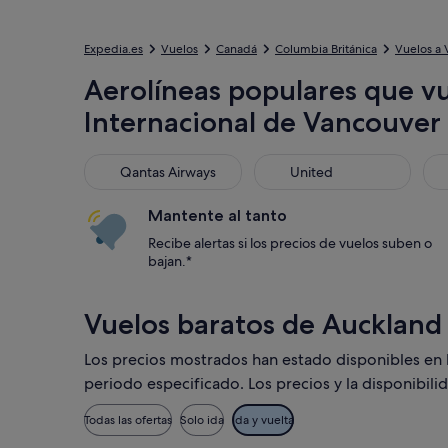
Expedia.es
Vuelos
Canadá
Columbia Británica
Vuelos a 
Aerolíneas populares que vu
Internacional de Vancouver
Qantas Airways
United
Air
Qantas Airways
United
Mantente al tanto
Recibe alertas si los precios de vuelos suben o
bajan.*
Vuelos baratos de Auckland
Los precios mostrados han estado disponibles en los
periodo especificado. Los precios y la disponibili
Todas las ofertas
Solo ida
Ida y vuelta