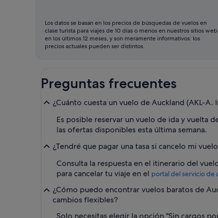
ser
noviembre
Los datos se basan en los precios de búsquedas de vuelos en
clase turista para viajes de 10 días o menos en nuestros sitios web
en los últimos 12 meses, y son meramente informativos: los
precios actuales pueden ser distintos.
Preguntas frecuentes
¿Cuánto cuesta un vuelo de Auckland (AKL-A. I
Es posible reservar un vuelo de ida y vuelta d
las ofertas disponibles esta última semana.
¿Tendré que pagar una tasa si cancelo mi vuelo
Consulta la respuesta en el itinerario del vue
para cancelar tu viaje en el
portal del servicio de 
¿Cómo puedo encontrar vuelos baratos de Auckl
cambios flexibles?
Solo necesitas elegir la opción "Sin cargos p