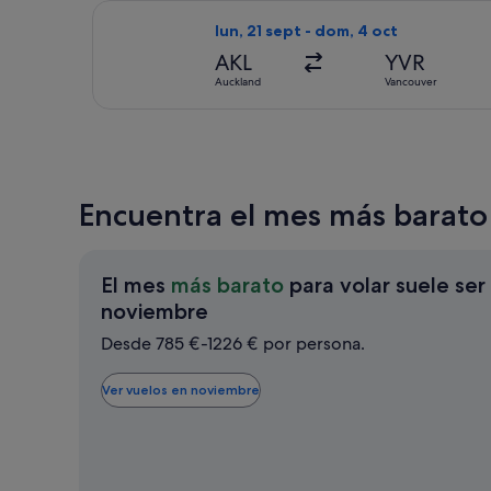
Seleccionar vuelo de Air Canada, con
lun, 21 sept - dom, 4 oct
AKL
YVR
Auckland
Vancouver
Encuentra el mes más barato
El mes
más barato
para volar suele ser
El
noviembre
mes
Desde 785 €-1226 € por persona.
más
barato
Ver vuelos en noviembre
para
volar
suele