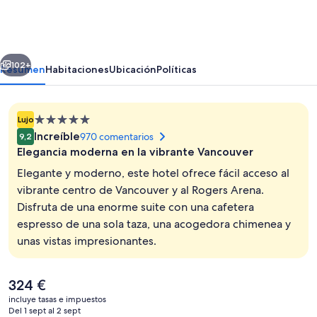
DOUGLAS,
Autograph
Collection
erior
Siguiente
102+
Resumen
Habitaciones
Ubicación
Políticas
Alojamiento
Lujo
de
Increíble
970 comentarios
9,2
5.0 estrellas
Elegancia moderna en la vibrante Vancouver
Elegante y moderno, este hotel ofrece fácil acceso al
vibrante centro de Vancouver y al Rogers Arena.
Disfruta de una enorme suite con una cafetera
Recepción
espresso de una sola taza, una acogedora chimenea y
unas vistas impresionantes.
El
324 €
precio
incluye tasas e impuestos
actual
Del 1 sept al 2 sept