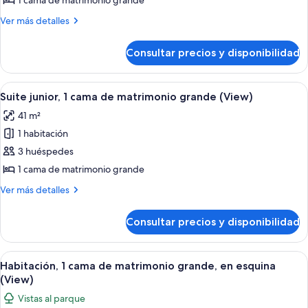
1 cama de matrimonio grande
1
Más
Ver más detalles
cama
detalles
de
de
Consultar precios y disponibilidad
Habitación,
matrimonio
1
grande
cama
Abrir
Una cama bien hecha con una bandeja
(View)
1
de
Suite junior, 1 cama de matrimonio grande (View)
todas
matrimonio
41 m²
grande
las
(View)
1 habitación
fotos
de
3 huéspedes
Suite
1 cama de matrimonio grande
junior,
Más
Ver más detalles
1
detalles
cama
de
Consultar precios y disponibilidad
Suite
de
junior,
matrimonio
1
Abrir
Un espacio de oficina moderno con un 
grande
2
cama
Habitación, 1 cama de matrimonio grande, en esquina
todas
de
(View)
(View)
matrimonio
las
Vistas al parque
grande
fotos