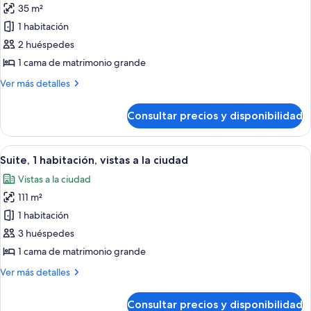
(View)
35 m²
de
1 habitación
Habitación,
1
2 huéspedes
cama
1 cama de matrimonio grande
de
Más
Ver más detalles
matrimonio
detalles
grande,
de
Consultar precios y disponibilidad
Habitación,
en
1
esquina
cama
Abrir
Una cama bien hecha con una bandeja
(View)
1
de
Suite, 1 habitación, vistas a la ciudad
todas
matrimonio
Vistas a la ciudad
grande,
las
en
111 m²
fotos
esquina
de
1 habitación
(View)
Suite,
3 huéspedes
1
1 cama de matrimonio grande
habitación,
Más
Ver más detalles
vistas
detalles
a
de
Consultar precios y disponibilidad
Suite,