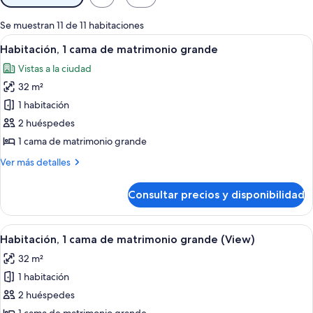
disponibles
para
Se muestran 11 de 11 habitaciones
las
Abrir
Una cama bien hecha con una bandeja
1
Habitación, 1 cama de matrimonio grande
habitaciones
todas
Vistas a la ciudad
las
32 m²
fotos
de
1 habitación
Habitación,
2 huéspedes
1
1 cama de matrimonio grande
cama
Más
Ver más detalles
de
detalles
matrimonio
de
Consultar precios y disponibilidad
Habitación,
grande
1
cama
Abrir
Una cama bien hecha con una bandeja
1
de
Habitación, 1 cama de matrimonio grande (View)
todas
matrimonio
32 m²
grande
las
1 habitación
fotos
de
2 huéspedes
Habitación,