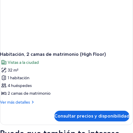
Habitación, 2 camas de matrimonio (High Floor)
Vistas a la ciudad
32 m²
1 habitación
4 huéspedes
2 camas de matrimonio
Más
Ver más detalles
detalles
de
Consultar precios y disponibilidad
Habitación,
2
camas