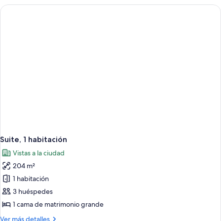
habitaciones,
chimenea
Suite, 1 habitación
Vistas a la ciudad
204 m²
1 habitación
3 huéspedes
1 cama de matrimonio grande
Más
Ver más detalles