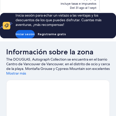
precio
incluye tasas e impuestos
bueno,
actual
Del 31 ago al 1 sept
705 comen
es
Inicia sesión para echar un vistazo a las ventajas y los
de
descuentos de los que puedes disfrutar. Cuantas más
464 €
aventuras, ¡más recompensas!
Iniciar sesión
Registrarme gratis
Información sobre la zona
The DOUGLAS, Autograph Collection se encuentra en el barrio
Centro de Vancouver de Vancouver, en el distrito de ocio y cerca
de la playa. Montaña Grouse y Cypress Mountain son excelentes
opciones para los que buscan unas vacaciones activas, pero si
Mostrar más
prefieres sumergirte en la naturaleza, David Lam Park y Parque
Stanley son lo que necesitas. ¿Te apetece disfrutar de un evento
especial? Puedes consultar el calendario de Estadio Rogers o
Estadio BC Place. Al estar junto a la montaña, podrás acercarte y
disfrutar del esquí de fondo, del esquí alpino y del snowboard.
También podrás realizar otras actividades al aire libre, como las
rutas con raquetas de nieve.
Ver guía de viaje de Vancouver