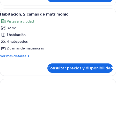
la
1
ciudad
habitación,
Abrir
Una cama bien hecha con una bandeja
1
vistas
Habitación, 2 camas de matrimonio
todas
a
Vistas a la ciudad
la
las
ciudad
32 m²
fotos
de
1 habitación
Habitación,
4 huéspedes
2
2 camas de matrimonio
camas
Más
Ver más detalles
de
detalles
matrimonio
de
Consultar precios y disponibilidad
Habitación,
2
camas
de
matrimonio