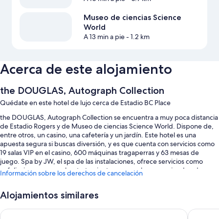
Museo de ciencias Science
World
A 13 min a pie
- 1.2 km
Acerca de este alojamiento
the DOUGLAS, Autograph Collection
Quédate en este hotel de lujo cerca de Estadio BC Place
the DOUGLAS, Autograph Collection se encuentra a muy poca distancia
de Estadio Rogers y de Museo de ciencias Science World. Dispone de,
entre otros, un casino, una cafetería y un jardín. Este hotel es una
apuesta segura si buscas diversión, y es que cuenta con servicios como
19 salas VIP en el casino, 600 máquinas tragaperras y 63 mesas de
juego. Spa by JW, el spa de las instalaciones, ofrece servicios como
exfoliaciones corporales, tratamientos corporales y masajes. Los dos
Información sobre los derechos de cancelación
restaurantes de las instalaciones ofrecen desayuno, brunch, almuerzo y
cena y cuentan con marisco. Conéctate al wifi gratuito de las zonas
Alojamientos similares
comunes. Además, tendrás comodidades como servicio de tintorería y 2
bares.
JW Marriott Parq Vancouver
The Sutt