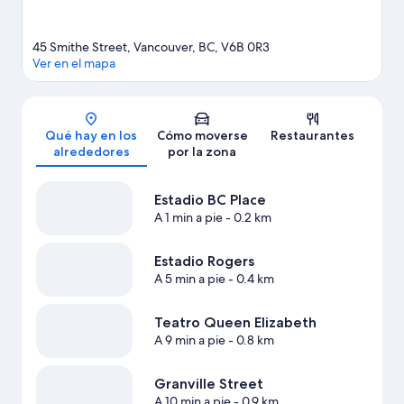
45 Smithe Street, Vancouver, BC, V6B 0R3
Ver en el mapa
Mapa
Qué hay en los
Cómo moverse
Restaurantes
alrededores
por la zona
Estadio BC Place
A 1 min a pie
- 0.2 km
Estadio Rogers
A 5 min a pie
- 0.4 km
Teatro Queen Elizabeth
A 9 min a pie
- 0.8 km
Granville Street
A 10 min a pie
- 0.9 km