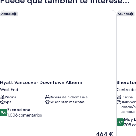
Puede que también te interese...
de
matrimonio
(High
Hyatt Vancouver Downtown Alberni
Sheraton
Anuncio
Anuncio
Floor)
Hyatt Vancouver Downtown Alberni
Sheraton
West End
Centro de
Piscina
Bañera de hidromasaje
Piscina
Spa
Se aceptan mascotas
Transpor
desde/ha
9.6
Excepcional
aeropue
9,6
sobre
1.006 comentarios
8.2
Muy 
10,
8,2
sobre
705 c
Excepcional,
10,
1.006 comentarios
El
464 €
Muy