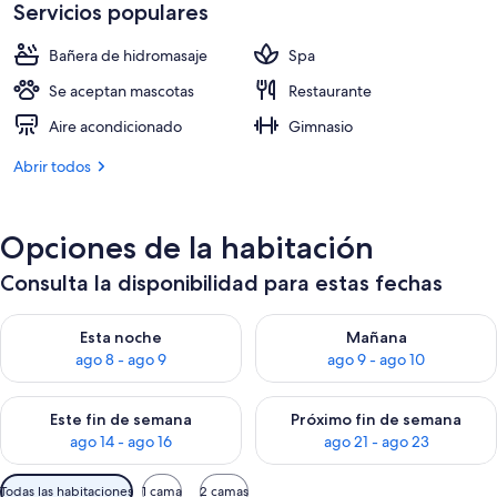
es
Servicios populares
de
324 €
Bañera de hidromasaje
Spa
Se aceptan mascotas
Restaurante
Aire acondicionado
Gimnasio
Abrir todos
Opciones de la habitación
Consulta la disponibilidad para estas fechas
Consulta la disponibilidad para esta noche, ago 8 - ago 9
Consulta la disponibilidad pa
Esta noche
Mañana
ago 8 - ago 9
ago 9 - ago 10
Consulta la disponibilidad para este fin de semana, ago 14 - a
Consulta la disponibilidad par
Este fin de semana
Próximo fin de semana
ago 14 - ago 16
ago 21 - ago 23
Filtros
Todas las habitaciones
1 cama
2 camas