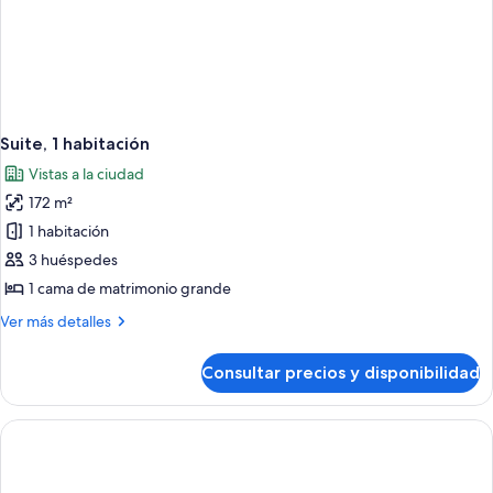
Suite, 1 habitación
Vistas a la ciudad
172 m²
1 habitación
3 huéspedes
1 cama de matrimonio grande
Más
Ver más detalles
detalles
de
Consultar precios y disponibilidad
Suite,
1
habitación