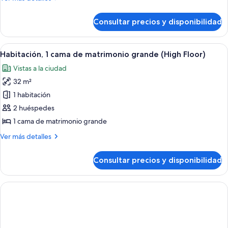
detalles
de
Consultar precios y disponibilidad
Suite,
1
habitación
Abrir
Habitación de hotel moderna con una ca
7
Habitación, 1 cama de matrimonio grande (High Floor)
todas
Vistas a la ciudad
las
32 m²
fotos
de
1 habitación
Habitación,
2 huéspedes
1
1 cama de matrimonio grande
cama
Más
Ver más detalles
de
detalles
matrimonio
de
Consultar precios y disponibilidad
Habitación,
grande
1
(High
cama
Floor)
de
matrimonio
grande
(High
Floor)