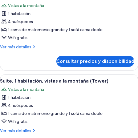
todas
a
Vistas a la montaña
la
las
montaña
1 habitación
fotos
(Lanai)
de
4 huéspedes
Suite
1 cama de matrimonio grande y 1 sofá cama doble
panorámica,
Wifi gratis
1
Más
Ver más detalles
habitación,
detalles
vistas
de
Consultar precios y disponibilidad
Suite
a
panorámica,
la
1
Abrir
Una habitación de hotel con un ventana
montaña
6
habitación,
Suite, 1 habitación, vistas a la montaña (Tower)
todas
vistas
Vistas a la montaña
a
las
la
1 habitación
fotos
montaña
de
4 huéspedes
Suite,
1 cama de matrimonio grande y 1 sofá cama doble
1
Wifi gratis
habitación,
Más
Ver más detalles
vistas
detalles