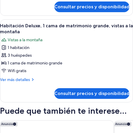
a
de
Consultar precios y disponibilidad
Suite,
la
1
montaña
habitación,
Abrir
Habitación de hotel con una cama grand
(Tower)
10
vistas
Habitación Deluxe, 1 cama de matrimonio grande, vistas a la
todas
a
montaña
la
las
Vistas a la montaña
montaña
fotos
(Tower)
1 habitación
de
3 huéspedes
Habitación
Deluxe,
1 cama de matrimonio grande
1
Wifi gratis
cama
Más
Ver más detalles
de
detalles
matrimonio
de
Consultar precios y disponibilidad
Habitación
grande,
Deluxe,
vistas
1
Puede que también te interese...
a
cama
de
la
matrimonio
Delta Hotels by Marriott Vancouver Downtown Suites - Dow
JW Marri
montaña
Anuncio
Anuncio
grande,
vistas