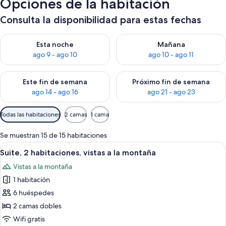
Opciones de la habitación
Consulta la disponibilidad para estas fechas
Consulta la disponibilidad para esta noche, ago 9 - ago 10
Consulta la disponibilidad par
Esta noche
Mañana
ago 9 - ago 10
ago 10 - ago 11
Consulta la disponibilidad para este fin de semana, ago 14 - a
Consulta la disponibilidad par
Este fin de semana
Próximo fin de semana
ago 14 - ago 16
ago 21 - ago 23
Filtros
Todas las habitaciones
2 camas
1 cama
disponibles
para
Se muestran 15 de 15 habitaciones
las
Abrir
Una sala de estar moderna con chimenea,
9
Suite, 2 habitaciones, vistas a la montaña
habitaciones
todas
Vistas a la montaña
las
1 habitación
fotos
de
6 huéspedes
Suite,
2 camas dobles
2
Wifi gratis