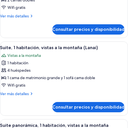
de
2 camas dobles
Suite
Wifi gratis
estudio,
Más
Ver más detalles
2
detalles
camas
de
Consultar precios y disponibilidad
Suite
dobles
estudio,
2
Abrir
Habitación de hotel con una cama grand
6
camas
Suite, 1 habitación, vistas a la montaña (Lanai)
todas
dobles
Vistas a la montaña
las
1 habitación
fotos
de
4 huéspedes
Suite,
1 cama de matrimonio grande y 1 sofá cama doble
1
Wifi gratis
habitación,
Más
Ver más detalles
vistas
detalles
a
de
Consultar precios y disponibilidad
Suite,
la
1
montaña
habitación,
Abrir
Habitación de hotel con una cama grande
(Lanai)
9
vistas
Suite panorámica, 1 habitación, vistas a la montaña