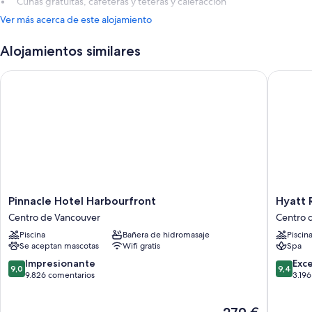
Cunas gratuitas, cafeteras y teteras y calefacción
Ver más acerca de este alojamiento
Alojamientos similares
Pinnacle Hotel Harbourfront
Hyatt Re
Pinnacle
Hyatt
Pinnacle Hotel Harbourfront
Hyatt 
Hotel
Regenc
Centro de Vancouver
Centro 
Harbourfront
Vancouv
Piscina
Bañera de hidromasaje
Piscin
Centro
Centro
Se aceptan mascotas
Wifi gratis
Spa
de
de
Vancouver
Vancouv
9.0
9.4
Impresionante
Exc
9,0
9,4
sobre
sobre
9.826 comentarios
3.19
10,
10,
Impresionante,
Excepcio
El