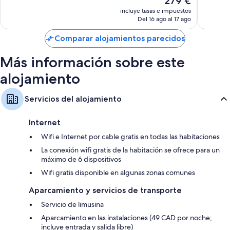
279 €
9.826 comentarios
3.196 co
precio
incluye tasas e impuestos
actual
Del 16 ago al 17 ago
es
de
Comparar alojamientos parecidos
279 €
Más información sobre este
alojamiento
Servicios del alojamiento
Internet
Wifi e Internet por cable gratis en todas las habitaciones
La conexión wifi gratis de la habitación se ofrece para un
máximo de 6 dispositivos
Wifi gratis disponible en algunas zonas comunes
Aparcamiento y servicios de transporte
Servicio de limusina
Aparcamiento en las instalaciones (49 CAD por noche;
incluye entrada y salida libre)