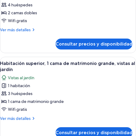
de
4 huéspedes
Habitación
2 camas dobles
superior,
Wifi gratis
2
Más
Ver más detalles
camas
detalles
dobles,
de
Consultar precios y disponibilidad
Habitación
vistas
superior,
al
2
Abrir
Habitación de hotel con una cama grand
jardín
7
camas
Habitación superior, 1 cama de matrimonio grande, vistas al
todas
dobles,
jardín
vistas
las
Vistas al jardín
al
fotos
jardín
1 habitación
de
3 huéspedes
Habitación
superior,
1 cama de matrimonio grande
1
Wifi gratis
cama
Más
Ver más detalles
de
detalles
matrimonio
de
Consultar precios y disponibilidad
Habitación