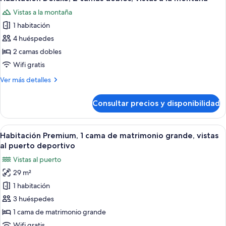
todas
dobles,
Vistas a la montaña
vistas
las
al
1 habitación
fotos
puerto
de
4 huéspedes
deportivo
Habitación
2 camas dobles
Deluxe,
Wifi gratis
2
Más
Ver más detalles
camas
detalles
dobles,
de
Consultar precios y disponibilidad
Habitación
vistas
Deluxe,
a
2
Abrir
Habitación de hotel con una cama grande
la
9
camas
Habitación Premium, 1 cama de matrimonio grande, vistas
todas
montaña
dobles,
al puerto deportivo
vistas
las
Vistas al puerto
a
fotos
la
29 m²
de
montaña
1 habitación
Habitación
Premium,
3 huéspedes
1
1 cama de matrimonio grande
cama
Wifi gratis