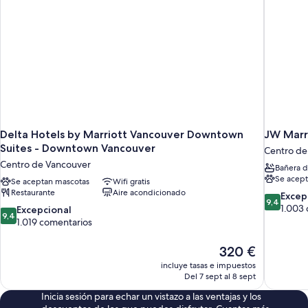
a
la
montaña
Delta Hotels by Marriott Vancouver Downtown
JW Marr
Suites - Downtown Vancouver
Centro de
Centro de Vancouver
Bañera d
Se acept
Se aceptan mascotas
Wifi gratis
Restaurante
Aire acondicionado
9.4
Excep
9,4
sobre
1.003
9.4
Excepcional
9,4
10,
sobre
1.019 comentarios
Excepcion
10,
1.003 com
Excepcional,
El
320 €
1.019 comentarios
precio
incluye tasas e impuestos
actual
Del 7 sept al 8 sept
es
Inicia sesión para echar un vistazo a las ventajas y los
de