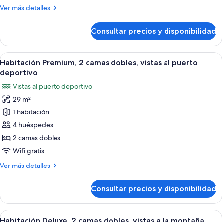
habitaciones,
Más
Ver más detalles
vistas
detalles
a
de
Consultar precios y disponibilidad
Suite,
la
2
montaña
habitaciones,
Abrir
Habitación de hotel con dos camas, un e
6
vistas
Habitación Premium, 2 camas dobles, vistas al puerto
todas
a
deportivo
la
las
Vistas al puerto deportivo
montaña
fotos
29 m²
de
1 habitación
Habitación
Premium,
4 huéspedes
2
2 camas dobles
camas
Wifi gratis
dobles,
Más
Ver más detalles
vistas
detalles
al
de
Consultar precios y disponibilidad
Habitación
puerto
Premium,
deportivo
2
Abrir
Una marina con numerosos barcos ama
9
camas
Habitación Deluxe, 2 camas dobles, vistas a la montaña