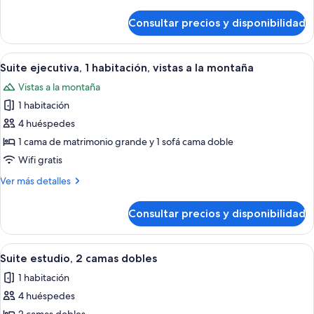
1
detalles
cama
de
Consultar precios y disponibilidad
Habitación
de
estándar,
matrimonio
1
Abrir
Habitación de hotel con una mesa de c
grande
7
cama
Suite ejecutiva, 1 habitación, vistas a la montaña
todas
de
Vistas a la montaña
matrimonio
las
grande
1 habitación
fotos
de
4 huéspedes
Suite
1 cama de matrimonio grande y 1 sofá cama doble
ejecutiva,
Wifi gratis
1
Más
Ver más detalles
habitación,
detalles
vistas
de
Consultar precios y disponibilidad
Suite
a
ejecutiva,
la
1
Abrir
Una sala de estar moderna con un sofá 
montaña
4
habitación,
Suite estudio, 2 camas dobles
todas
vistas
1 habitación
a
las
la
4 huéspedes
fotos
montaña