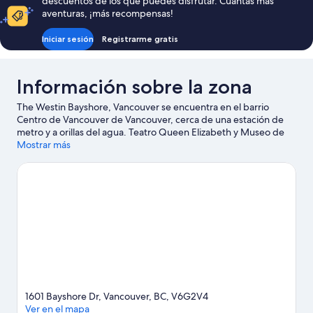
descuentos de los que puedes disfrutar. Cuantas más
320 €
aventuras, ¡más recompensas!
Iniciar sesión
Registrarme gratis
Información sobre la zona
The Westin Bayshore, Vancouver se encuentra en el barrio
Centro de Vancouver de Vancouver, cerca de una estación de
metro y a orillas del agua. Teatro Queen Elizabeth y Museo de
ciencias Science World son lugares fundamentales para los
Mostrar más
aficionados a la cultura; y para unas vacaciones más activas,
puedes acercarte a Muelle de Vancouver y Terminal de cruceros
Canada Place. ¿Te apetece disfrutar de un evento especial?
Puedes buscar el calendario de Estadio Rogers o Estadio BC
Place. Descubre todas las actividades acuáticas que podrás
hacer en la zona, como kayak o submarinismo; además, tendrás
ocasión de disfrutar de la naturaleza al aire libre con opciones
tan variadas como el ciclismo de montaña o las rutas a pie o en
bicicleta.
Ver guía de viaje de Vancouver
1601 Bayshore Dr, Vancouver, BC, V6G2V4
Ver en el mapa