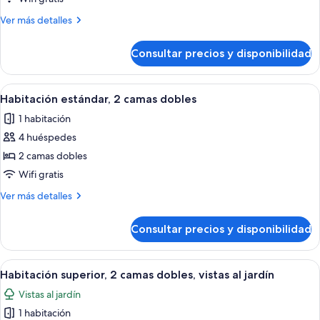
de
Más
Ver más detalles
matrimonio
detalles
grande,
de
Consultar precios y disponibilidad
Habitación
vistas
Premium,
al
1
Abrir
Una habitación de hotel con dos camas, 
puerto
8
cama
Habitación estándar, 2 camas dobles
todas
deportivo
de
1 habitación
matrimonio
las
grande,
4 huéspedes
fotos
vistas
de
2 camas dobles
al
Habitación
puerto
Wifi gratis
deportivo
estándar,
Más
Ver más detalles
2
detalles
camas
de
Consultar precios y disponibilidad
Habitación
dobles
estándar,
2
Abrir
Una habitación de hotel con un ventan
9
camas
Habitación superior, 2 camas dobles, vistas al jardín
todas
dobles
Vistas al jardín
las
1 habitación
fotos