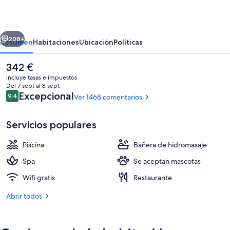
Bayshore,
Vancouver
erior
Siguiente
208+
Resumen
Habitaciones
Ubicación
Políticas
El
342 €
precio
incluye tasas e impuestos
actual
Del 7 sept al 8 sept
es
Comentarios
Excepcional
9,4
Ver 1468 comentarios
9,4 de 10
de
342 €
Servicios populares
Piscina
Bañera de hidromasaje
Patio
Spa
Se aceptan mascotas
Wifi gratis
Restaurante
Abrir todos