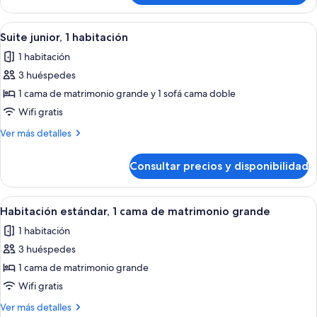
grande,
superior,
vistas
1
Abrir
Una habitación de hotel moderna con un
al
7
cama
Suite junior, 1 habitación
todas
de
jardín
1 habitación
matrimonio
las
grande,
3 huéspedes
fotos
vistas
de
1 cama de matrimonio grande y 1 sofá cama doble
al
Suite
jardín
Wifi gratis
junior,
Más
Ver más detalles
1
detalles
habitación
de
Consultar precios y disponibilidad
Suite
junior,
1
Abrir
Habitación de hotel con una cama grand
8
habitación
Habitación estándar, 1 cama de matrimonio grande
todas
1 habitación
las
3 huéspedes
fotos
de
1 cama de matrimonio grande
Habitación
Wifi gratis
estándar,
Más
Ver más detalles