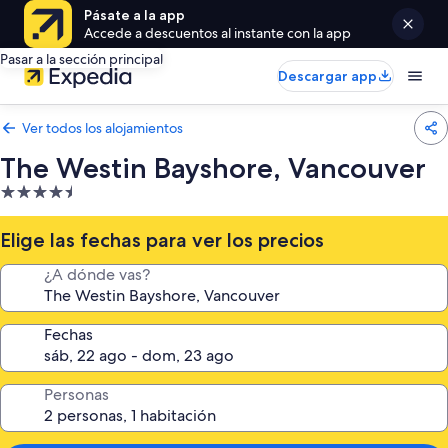
Pásate a la app
Accede a descuentos al instante con la app
Pasar a la sección principal
Descargar app
Ver todos los alojamientos
The Westin Bayshore, Vancouver
Alojamiento
de
4.5 estrellas
Elige las fechas para ver los precios
¿A dónde vas?
Fechas
Personas