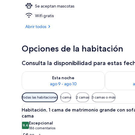
Se aceptan mascotas
Una piscina c
Wifi gratis
Abrir todos
Opciones de la habitación
Consulta la disponibilidad para estas fec
Consulta la disponibilidad para esta noche, ago 9 - 
Consulta la d
Esta noche
ago 9 - ago 10
a
Filtros
Todas las habitaciones
1 cama
2 camas
3 camas o más
disponibles
Abrir
Habitación de hotel con dos ca
para
6
Habitación, 1 cama de matrimonio grande con sof
todas
las
cama
las
habitaciones
Excepcional
9,4
fotos
9,4 de 10
(186 comentarios)
186 comentarios
de