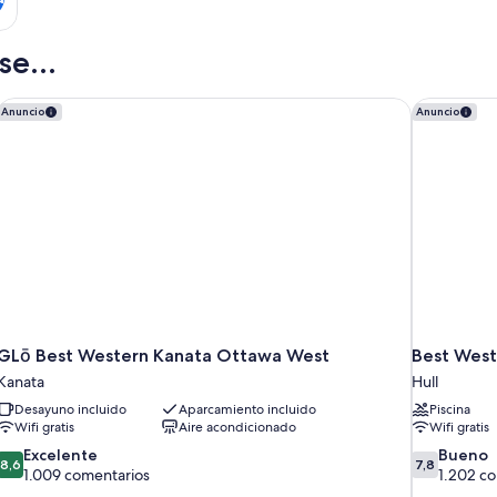
e...
GLō Best Western Kanata Ottawa West
Best West
Anuncio
Anuncio
GLō Best Western Kanata Ottawa West
Best Wes
Kanata
Hull
Desayuno incluido
Aparcamiento incluido
Piscina
Wifi gratis
Aire acondicionado
Wifi gratis
8.6
7.8
Excelente
Bueno
8,6
7,8
sobre
sobre
1.009 comentarios
1.202 c
10,
10,