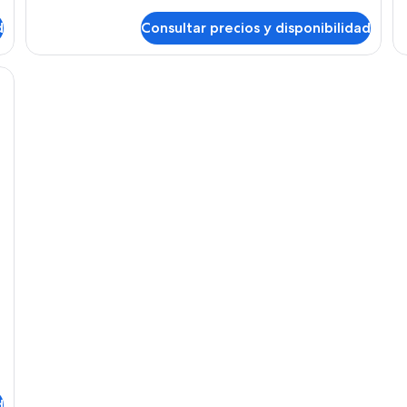
detalles
de
de
de
d
Consultar precios y disponibilidad
Habitación
Ha
d