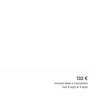
r del vestíbulo
Bar (en el alojamiento)
El
132 €
precio
incluye tasas e impuestos
actual
Del 8 sept al 9 sept
Bar (en el alojamiento)
es
de
132 €