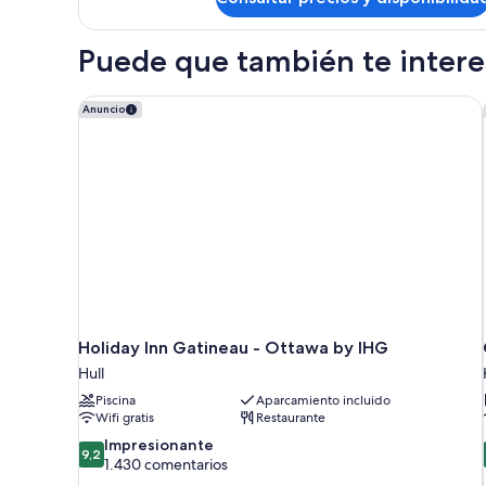
Habitación
Puede que también te interes
Holiday Inn Gatineau - Ottawa by IHG
Anuncio
Holiday Inn Gatineau - Ottawa by IHG
Hull
Piscina
Aparcamiento incluido
Wifi gratis
Restaurante
9.2
Impresionante
9,2
sobre
1.430 comentarios
10,