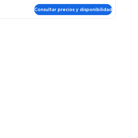
talles
Consultar precios y disponibilidad
bitación