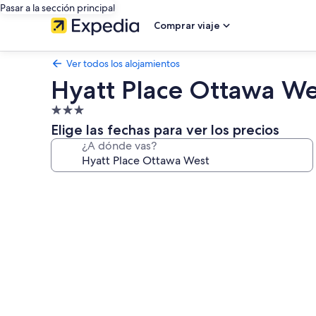
Pasar a la sección principal
Comprar viaje
Ver todos los alojamientos
Hyatt Place Ottawa We
Alojamiento
de
Elige las fechas para ver los precios
3.0 estrellas
¿A dónde vas?
Galería
de
imágenes
de
Hyatt
Place
Ottawa