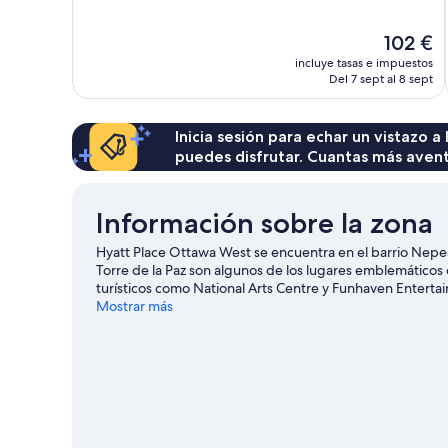
Impresionante,
1.430 comentarios
El
102 €
precio
incluye tasas e impuestos
actual
Del 7 sept al 8 sept
es
de
102 €
Inicia sesión para echar un vistazo a
puedes disfrutar. Cuantas más aven
Información sobre la zona
Hyatt Place Ottawa West se encuentra en el barrio Nepea
Torre de la Paz son algunos de los lugares emblemáticos
turísticos como National Arts Centre y Funhaven Enterta
Puedes consultar el calendario de Estadio Canadian Tire
Mostrar más
Ottawa