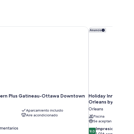
ern Plus Gatineau-Ottawa Downtown
Holiday Inn Express 
Anuncio
tern Plus Gatineau-Ottawa Downtown
Holiday Inn Express 
Orleans by IHG
Orleans
Aparcamiento incluido
Aire acondicionado
Piscina
Se aceptan mascotas
omentarios
9.0
Impresionante
9,0
sobre
1.016 comentarios