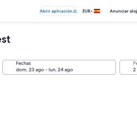
•
Abrir aplicación
EUR
Anunciar alo
st
Fechas
P