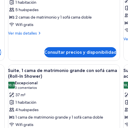
1 habitación
Habitación,
H
5 huéspedes
varias
1
2 camas de matrimonio y 1 sofá cama doble
camas
c
Wifi gratis
d
m
Más
Ver más detalles
detalles
g
M
Ve
de
de
c
Habitación,
de
s
d
Consultar precios y disponibilidad
varias
Ha
c
camas
1
(
ca
mas, un televisor de pantalla plana, una mesita de noche con lámpara y un v
Abrir
Una habitación de hotel moderna con
A
6
de
Suite, 1 cama de matrimonio grande con sofá cama
Su
F
todas
t
ma
(Roll-In Shower)
ac
las
gr
la
Excepcional
co
10,0
10
fotos
f
10,0 de 10
(3 comentarios)
3 comentarios
so
de
d
37 m²
ca
Suite,
Su
(H
1 habitación
Fl
1
1
4 huéspedes
cama
c
1 cama de matrimonio grande y 1 sofá cama doble
de
d
Wifi gratis
matrimonio
m