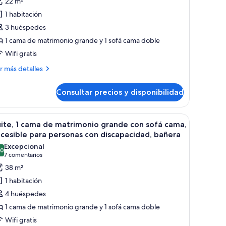
22 m²
abitación,
1 habitación
3 huéspedes
ama
1 cama de matrimonio grande y 1 sofá cama doble
e
Wifi gratis
atrimonio
rande
ás
r más detalles
talles
on
ofá
Consultar precios y disponibilidad
bitación,
ama
High
ma
entanal con cortinas.
 una cama grande, dos mesitas de noche con lámparas, un aparador y un cu
brir
Una habitación de hotel moderna con una cam
6
ite, 1 cama de matrimonio grande con sofá cama,
loor)
odas
trimonio
cesible para personas con discapacidad, bañera
ande
s
Excepcional
n
,0
otos
10,0 de 10
(7 comentarios)
7 comentarios
fá
e
38 m²
ma
ite,
igh
1 habitación
oor)
4 huéspedes
ama
1 cama de matrimonio grande y 1 sofá cama doble
e
Wifi gratis
atrimonio