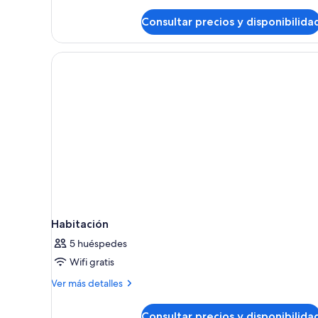
accesible
para
Consultar precios y disponibilida
personas
con
discapacidad,
bañera
Habitación
5 huéspedes
Wifi gratis
Más
Ver más detalles
detalles
de
Consultar precios y disponibilida