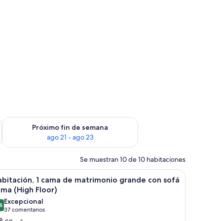
in de semana, ago 14 - ago 16
Consulta la disponibilidad para el próximo fin de semana, ago
Próximo fin de semana
ago 21 - ago 23
Se muestran 10 de 10 habitaciones
itorio y silla.
brir
Una cama bien tendida con sábanas blancas, 
6
bitación, 1 cama de matrimonio grande con sofá
odas
ma (High Floor)
s
Excepcional
4
otos
9,4 de 10
(37 comentarios)
37 comentarios
e