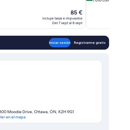
10,
tarios
Impresionante,
El
85 €
1.016 comentarios
precio
incluye tasas e impuestos
actual
Del 7 sept al 8 sept
es
de
85 €
Iniciar sesión
Registrarme gratis
300 Moodie Drive, Ottawa, ON, K2H 9G1
Ver en el mapa