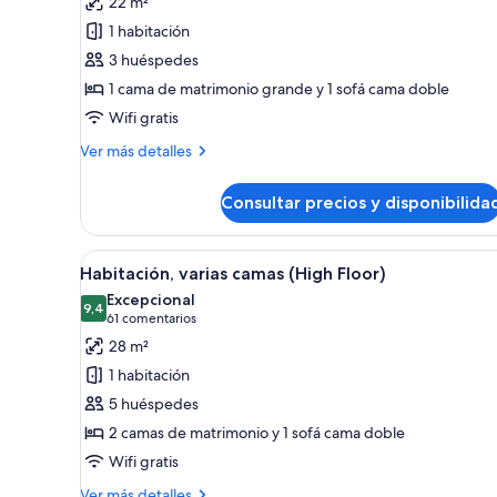
22 m²
Habitación,
1 habitación
1
3 huéspedes
cama
1 cama de matrimonio grande y 1 sofá cama doble
de
Wifi gratis
matrimonio
grande
Más
Ver más detalles
detalles
con
de
sofá
Consultar precios y disponibilida
Habitación,
cama
1
cama
Abrir
Habitación de hotel con dos ca
6
de
Habitación, varias camas (High Floor)
todas
matrimonio
Excepcional
grande
las
9,4
9,4 de 10
(61 comentarios)
61 comentarios
con
fotos
28 m²
sofá
de
cama
1 habitación
Habitación,
5 huéspedes
varias
2 camas de matrimonio y 1 sofá cama doble
camas
Wifi gratis
(High
Floor)
Más
Ver más detalles