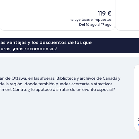
Excelente,
Bueno,
1.009 comentarios
1.202 comen
El
119 €
precio
incluye tasas e impuestos
actual
Del 16 ago al 17 ago
es
de
119 €
 las ventajas y los descuentos de los que
turas, ¡más recompensas!
n de Ottawa, en las afueras. Biblioteca y archivos de Canadá y
 de la región, donde también puedes acercarte a atractivos
inment Centre. ¿Te apetece disfrutar de un evento especial?
 Centre o Superdome at Ben Franklin Park.
Ver guía de viaje de