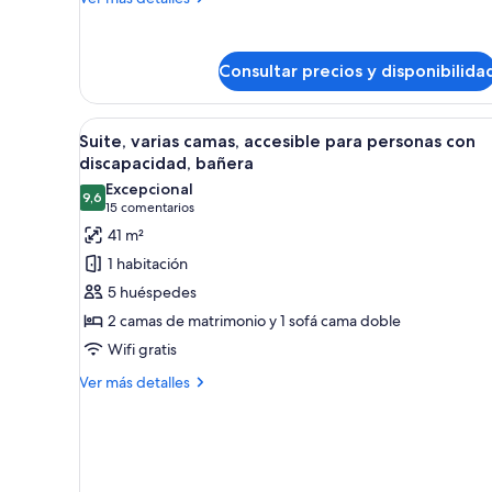
detalles
de
Habitación,
Consultar precios y disponibilida
varias
camas
(High
Abrir
Habitación de hotel con dos ca
Floor)
6
Suite, varias camas, accesible para personas con
todas
discapacidad, bañera
las
Excepcional
9,6
fotos
9,6 de 10
(15 comentarios)
15 comentarios
de
41 m²
Suite,
1 habitación
varias
5 huéspedes
camas,
2 camas de matrimonio y 1 sofá cama doble
accesible
Wifi gratis
para
personas
Más
Ver más detalles
detalles
con
de
discapacidad,
Suite,
bañera
varias
camas,