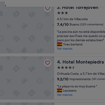
orrejoven
31
Hotel Torrejoven
3. Hotel Torrejoven
Alojamiento
de
A 5,1 km de Villacosta
3.0 estrellas
7.4
7,4/10
Bueno
(225 comentarios)
sobre
"
"La piscina aún no está disponibl
10,
L
precisar eso Pues me quedo un
Bueno,
a
pero por los demás estaba bien"
(225 comentarios)
p
Yves bertand
i
Ver menos
s
c
ontepiedra
i
Hotel Montepiedra
4. Hotel Montepiedra
n
Alojamiento
a
de
a
Orihuela Costa, a 3,7 km de Villa
4.5 estrellas
ú
9.2
9,2/10
Impresionante
(141 comen
n
sobre
"
n
"La playa no es muy buena "
10,
L
o
Laureano
Impresionante,
a
e
Ver menos
(141 comentarios)
p
s
l
t
uto