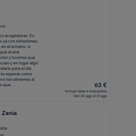
186 €
ios)
oco acogedoras. En
s ya con edredones,
en el armario: si
que el aire
actor y tuvimos que
caso y en lugar algo
elarlo para el día
y te esperas como
ro nos aliviamos al
El
63 €
o que...
precio
incluye tasas e impuestos
actual
Del 30 ago al 31 ago
es
de
63 €
 Zenia
osta
os)