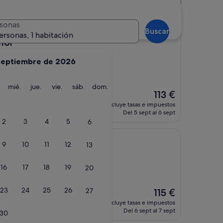
sonas
Buscar
ersonas, 1 habitación
mor
septiembre de 2026
osta
ios)
martes
miércoles
jueves
viernes
sábado
domingo
mié.
jue.
vie.
sáb.
dom.
El
113 €
precio
incluye tasas e impuestos
actual
Del 5 sept al 6 sept
es
2
3
4
5
6
de
113 €
f
pa & Golf
9
10
11
12
13
16
17
18
19
20
os)
23
24
25
26
27
El
115 €
precio
incluye tasas e impuestos
actual
Del 6 sept al 7 sept
30
es