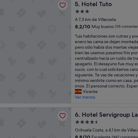
a
Hotel Tuto
á
5. Hotel Tuto
y
d
Alojamiento
a
i
de
n
A 7,3 km de Villacosta
s
3.0 estrellas
o
p
8.2
8,2/10
Muy bueno
(115 comentar
e
o
sobre
"
s
"Las habitaciones son cutres y p
n
10,
L
m
enero las cama se dejan montada
i
Muy
a
u
pero sólo había dos mantas viejas 
b
bueno,
s
y
bien las usamos pasamos frío por
l
(115 comentarios)
h
b
centralizado hacía un ruido de tr
e
a
u
apagarlo. El desayuno fue muy es
y
b
e
sucio, con lo cual solicitamos canc
e
i
n
siguiente. Te vas de vacaciones 
l
t
a
mínimo sentirte como en casa, pe
h
a
"
irnos. El personal correcto. Esper
e
c
Vicente
c
i
Ver menos
h
o
o
n
d
rvigroup La Zenia
e
Hotel Servigroup La Zenia
6. Hotel Servigroup La
e
s
n
Alojamiento
s
o
de
o
Orihuela Costa, a 4,1 km de Villac
p
4.5 estrellas
n
r
8.8
8,8/10
Excelente
(947 comentari