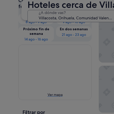
Consulta los precios para estas
Hoteles cerca de Vil
Nues
fechas
¿A dónde vas?
Esta noche
Mañana
Hotel G
8 ago - 9 ago
9 ago - 10 ago
Próximo fin de
En dos semanas
semana
21 ago - 23 ago
14 ago - 16 ago
Dña Mon
Ver mapa
Filtrar por