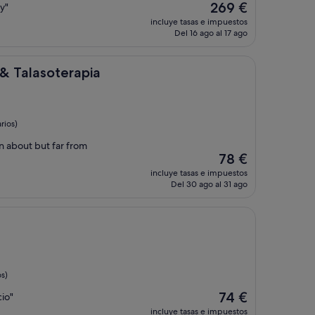
El
269 €
y"
precio
incluye tasas e impuestos
actual
Del 16 ago al 17 ago
es
de
269 €
terapia
& Talasoterapia
rios)
n about but far from
El
78 €
precio
incluye tasas e impuestos
actual
Del 30 ago al 31 ago
es
de
78 €
s)
El
74 €
cio"
precio
incluye tasas e impuestos