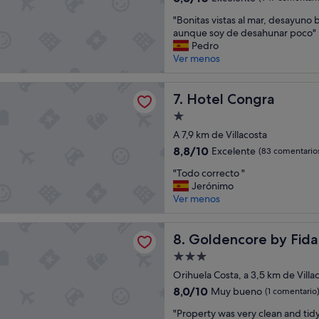
c
e
sobre
"
u
"Bonitas vistas al mar, desayuno
c
10,
B
t
aunque soy de desahunar poco"
i
Excelente,
o
r
Pedro
s
(947 comentarios)
n
e
Ver menos
a
i
s
r
t
y
e
ongra
a
Hotel Congra
p
7. Hotel Congra
s
s
o
o
Alojamiento
v
c
P
de
i
A 7,9 km de Villacosta
o
u
1.0 estrella
s
a
e
8.8
8,8/10
Excelente
(83 comentario
t
c
s
sobre
"
a
"Todo correcto "
o
m
10,
T
s
Jerónimo
g
e
Excelente,
o
a
Ver menos
e
q
(83 comentarios)
d
l
d
u
o
m
o
e
ore by Fidalsa
c
Goldencore by Fidalsa
a
8. Goldencore by Fida
r
d
o
r
a
o
Alojamiento
r
,
s
u
de
r
Orihuela Costa, a 3,5 km de Villa
d
.
n
3.0 estrellas
e
e
E
8.0
p
8,0/10
Muy bueno
(1 comentario
c
s
n
sobre
o
"
t
"Property was very clean and tid
a
e
10,
c