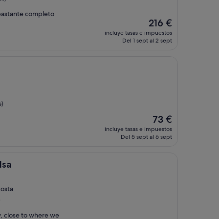
 bastante completo
El
216 €
precio
incluye tasas e impuestos
actual
Del 1 sept al 2 sept
es
de
216 €
s)
El
73 €
precio
incluye tasas e impuestos
actual
Del 5 sept al 6 sept
es
de
73 €
lsa
costa
)
y, close to where we