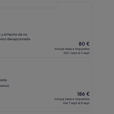
de
115 €
e y el hecho de no
 poco decepcionado
El
80 €
precio
incluye tasas e impuestos
actual
Del 1 sept al 2 sept
es
de
80 €
costa
tarios)
El
186 €
precio
incluye tasas e impuestos
actual
Del 7 sept al 8 sept
es
de