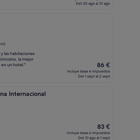
actual
Del 30 ago al 31 ago
es
de
74 €
os)
 y las habitaciones
cómodos, la mejor
El
86 €
en un hotel."
precio
incluye tasas e impuestos
actual
Del 1 sept al 2 sept
es
de
86 €
acional
na Internacional
El
83 €
precio
incluye tasas e impuestos
actual
Del 31 ago al 1 sept