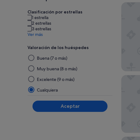
Hotel T
Clasificación por estrellas
1 estrella
2 estrellas
3 estrellas
Ver más
Valoración de los huéspedes
Al
Buena (7 o más)
seleccionar
y
Muy buena (8 o más)
aplicar
Hotel M
Excelente (9 o más)
un
filtro
Cualquiera
de
este
Aceptar
grupo,
los
resultados
se
actualizarán
Hotel T