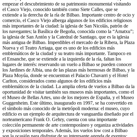
empezar el descubrimiento de su patrimonio monumental visitando
el Casco Viejo, conocido también como Siete Calles, que se
extiende a la derecha de la ría de Bilbao. Importante centro de ocio y
comercio, el Casco Viejo alberga algunos de los edificios religiosos
más importantes de la ciudad: la iglesia de San Nicolás, patrón de
los navegantes; la Basílica de Begoña, conocida como la “Amatxu”;
la iglesia de San Antón y la Catedral de Santiago, que es la iglesia
más antigua de Bilbao. Imperdibles el mercado de la Ribera, la Plaza
Nueva y el Teatro Arriaga, que es uno de los edificios más
emblemáticos de la ciudad y su teatro más importante. Tampoco en
el Ensanche, que se extiende a la izquierda de la ría, faltan los
lugares de interés: reservando un vuelo a Bilbao se pueden conocer
los Jardines de Albia, una de las plazas más hermosas de Bilbao, y la
Plaza Moyúa, donde se encuentran el Palacio Chavarri y el Hotel
Carlton, considerados como algunos de los edificios más
emblemáticos de la ciudad. La amplia oferta de vuelos a Bilbao da la
oportunidad de visitar también sus museos más importantes, como el
el Museo de Bellas Artes, uno de los mejores de España, y el Museo
Guggenheim. Este último, inaugurado en 1997, se ha convertido en
el símbolo más conocido de la metrópoli moderna: el museo, cuyo
edificio es un ejemplo de arquitectura de vanguardia diseñado por el
norteamericano Frank O. Gehry, cuenta con una importante
colección permanente de arte contemporáneo y organiza actividades
y exposiciones temporales. Además, los vuelos low cost a Bilbao
son la ocasión para disfrutar de su interesante agenda de eventos: