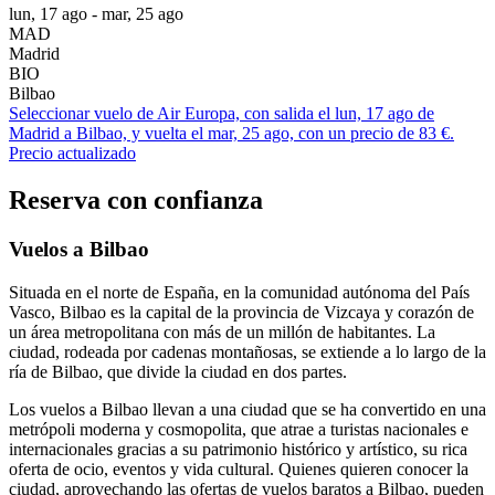
lun, 17 ago - mar, 25 ago
MAD
Madrid
BIO
Bilbao
Seleccionar vuelo de Air Europa, con salida el lun, 17 ago de
Madrid a Bilbao, y vuelta el mar, 25 ago, con un precio de 83 €.
Precio actualizado
Reserva con confianza
Vuelos a Bilbao
Situada en el norte de España, en la comunidad autónoma del País
Vasco, Bilbao es la capital de la provincia de Vizcaya y corazón de
un área metropolitana con más de un millón de habitantes. La
ciudad, rodeada por cadenas montañosas, se extiende a lo largo de la
ría de Bilbao, que divide la ciudad en dos partes.
Los vuelos a Bilbao llevan a una ciudad que se ha convertido en una
metrópoli moderna y cosmopolita, que atrae a turistas nacionales e
internacionales gracias a su patrimonio histórico y artístico, su rica
oferta de ocio, eventos y vida cultural. Quienes quieren conocer la
ciudad, aprovechando las ofertas de vuelos baratos a Bilbao, pueden