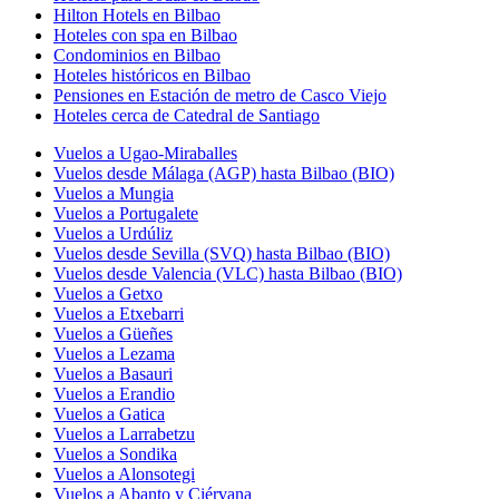
Hilton Hotels en Bilbao
Hoteles con spa en Bilbao
Condominios en Bilbao
Hoteles históricos en Bilbao
Pensiones en Estación de metro de Casco Viejo
Hoteles cerca de Catedral de Santiago
Vuelos a Ugao-Miraballes
Vuelos desde Málaga (AGP) hasta Bilbao (BIO)
Vuelos a Mungia
Vuelos a Portugalete
Vuelos a Urdúliz
Vuelos desde Sevilla (SVQ) hasta Bilbao (BIO)
Vuelos desde Valencia (VLC) hasta Bilbao (BIO)
Vuelos a Getxo
Vuelos a Etxebarri
Vuelos a Güeñes
Vuelos a Lezama
Vuelos a Basauri
Vuelos a Erandio
Vuelos a Gatica
Vuelos a Larrabetzu
Vuelos a Sondika
Vuelos a Alonsotegi
Vuelos a Abanto y Ciérvana