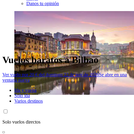
Danos tu opinión
Vuelos baratos a Bilbao
Ver vuelo por 20 € del domingo 22 de nov de 2026
Se abre en una
ventana nueva
Ida y vuelta
Solo ida
Varios destinos
Solo vuelos directos