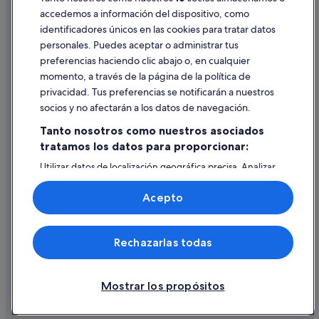
accedemos a información del dispositivo, como
Hoteles históricos en Casco viejo de Bilbao
identificadores únicos en las cookies para tratar datos
Ayuda
Hoteles con spa en Begoña
personales. Puedes aceptar o administrar tus
Ayuda
Best Western hoteles en Bilbao
preferencias haciendo clic abajo o, en cualquier
momento, a través de la página de la política de
Cancelar un vuelo
Hoteles cerca de Plaza Miguel de Unamuno
privacidad. Tus preferencias se notificarán a nuestros
Begoña hoteles
Cancelar una reserva de hotel o de un alquiler vacacional
socios y no afectarán a los datos de navegación.
Plazos de reembolso
Tanto nosotros como nuestros asociados
tratamos los datos para proporcionar:
Utilizar un cupón de Expedia
Utilizar datos de localización geográfica precisa. Analizar
Documentos para viajes internacionales
activamente las características del dispositivo para su
identificación. Almacenar la información en un dispositivo
Acepto
y/o acceder a ella. Publicidad y contenido personalizados,
medición de publicidad y contenido, investigación de
audiencia y desarrollo de servicios.
© 2026 Expedia, Inc., una empresa de Expedia Group. Todos los
Rechazarlas todas
Lista de asociados (proveedores)
derechos reservados. Expedia y el logotipo de Expedia son marcas
comerciales o marcas comerciales registradas de Expedia, Inc.
Vacationspot, S.L., Agencia de Viajes, I-AV-0000631.3.
Mostrar los propósitos