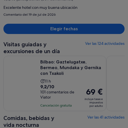
574 €
por
Excelente hotel con muy buena ubicación
persona
Comentario del 19 de jul de 2026
Elegir fechas
Visitas guiadas y
Ver las 124 actividades
excursiones de un día
Bilbao: Gaztelugatxe, Bermeo, Mundaka y Gernika con Txako
Excursión 
Bilbao: Gaztelugatxe,
Bermeo, Mundaka y Gernika
con Txakoli
La
11 h
9.2
9,2/10
duración
El
69 €
sobre
101 comentarios de
de
precio
Viator
10
la
incluye tasas e
es
impuestos
con
actividad
Cancelación gratuita
por adulto
de
101
es
69 €
comentarios
de
Comidas, bebidas y
Ver las 41 actividades
por
11 horas
vida nocturna
adulto