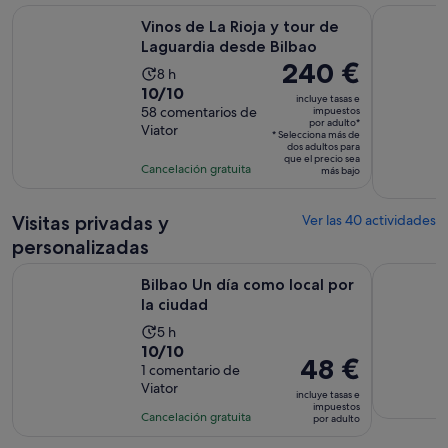
Se abre e
Vinos de La Rioja y tour de Laguardia desde Bilbao
El auténti
Vinos de La Rioja y tour de
Laguardia desde Bilbao
El
240 €
La
8 h
precio
10.0
10/10
duración
incluye tasas e
es
sobre
58 comentarios de
impuestos
de
por adulto*
de
Viator
10
la
* Selecciona más de
240 €
dos adultos para
con
actividad
que el precio sea
Cancelación gratuita
por
más bajo
58
es
adulto*
comentarios
de
Visitas privadas y
8 horas
Ver las 40 actividades
personalizadas
Se abre en una pesta
Bilbao Un día como local por la ciudad
Bilbao Int
Bilbao Un día como local por
la ciudad
La
5 h
10.0
10/10
duración
El
48 €
sobre
1 comentario de
de
precio
Viator
10
la
incluye tasas e
es
impuestos
con
actividad
Cancelación gratuita
por adulto
de
1
es
48 €