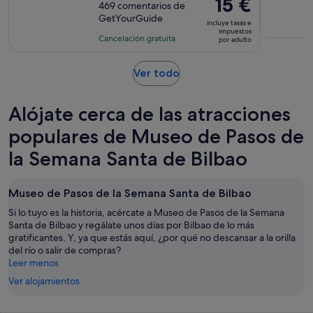
El
15 €
sobre
469 comentarios de
de
precio
GetYourGuide
10
la
incluye tasas e
es
impuestos
con
actividad
Cancelación gratuita
por adulto
de
469
es
15 €
comentarios
de
Se
Ver todo
por
1 hora
abre
adulto
en
Alójate cerca de las atracciones
una
pestaña
populares de Museo de Pasos de
nueva
la Semana Santa de Bilbao
Museo de Pasos de la Semana Santa de Bilbao
Si lo tuyo es la historia, acércate a Museo de Pasos de la Semana
Santa de Bilbao y regálate unos días por Bilbao de lo más
gratificantes. Y, ya que estás aquí, ¿por qué no descansar a la orilla
del río o salir de compras?
Leer menos
Ver alojamientos