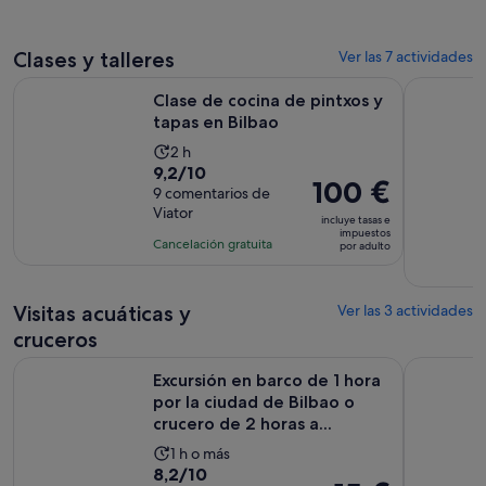
comentario
de
por
5 horas
adulto
Clases y talleres
Ver las 7 actividades
Se abre en una 
Clase de cocina de pintxos y tapas en Bilbao
Cata de Vi
Clase de cocina de pintxos y
tapas en Bilbao
La
2 h
9.2
9,2/10
duración
El
100 €
sobre
9 comentarios de
de
precio
Viator
10
la
incluye tasas e
es
impuestos
con
actividad
Cancelación gratuita
por adulto
de
9
es
100 €
comentarios
de
por
Visitas acuáticas y
2 horas
Ver las 3 actividades
adulto
cruceros
Excursión en barco de 1 hora por la ciudad de Bilbao o crucer
Visita de u
Excursión en barco de 1 hora
por la ciudad de Bilbao o
crucero de 2 horas a...
La
1 h o más
8.2
8,2/10
duración