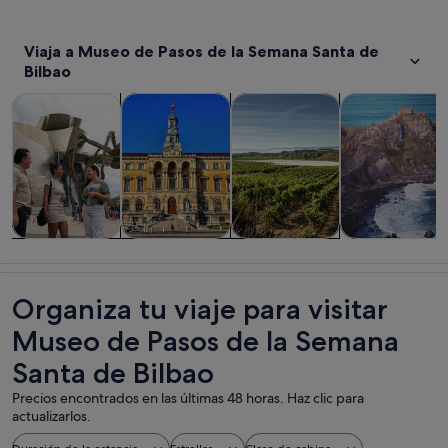
Viaja a Museo de Pasos de la Semana Santa de
Bilbao
Se abre en una pestaña nue
Se abre en una pesta
Visitas guiadas y excursiones de un día
Historia y cultura
Comidas, bebidas y vida noct
Visitas privada
Visitas guiadas
Historia y
Comidas,
Visitas
y excursiones
cultura
bebidas y vida
privadas y
de un día
nocturna
personalizada
Organiza tu viaje para visitar
Museo de Pasos de la Semana
Santa de Bilbao
Precios encontrados en las últimas 48 horas. Haz clic para
actualizarlos.