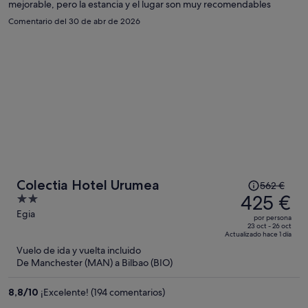
mejorable, pero la estancia y el lugar son muy recomendables
persona
Comentario del 30 de abr de 2026
El
Colectia Hotel Urumea
562 €
precio
425 €
2
era
out
Egia
por persona
de
of
23 oct - 26 oct
Actualizado hace 1 día
562 €,
5
Vuelo de ida y vuelta incluido
ahora
De Manchester (MAN) a Bilbao (BIO)
es
de
8,8
/
10
¡Excelente! (194 comentarios)
425 €