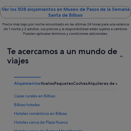
of
of
5
5
Ver los 508 alojamientos en Museo de Pasos de la Semana
Santa de Bilbao
Precio más bajo por noche encontrado en las últimas 24 horas para una estancia
de 1 noche y 2 adultos. Los precios y la disponibilidad están sujetos a cambios.
Pueden aplicarse términos y condiciones adicionales.
Te acercamos a un mundo de
viajes
Alojamientos
Vuelos
Paquetes
Coches
Alquileres de vacaci
Casas rurales en Bilbao
Bilbao hoteles
Hoteles románticos en Bilbao
Hoteles cerca de Plaza Nueva