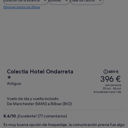
Duración de la estancia
Estrellas
Clase de cabina
Eliminar todos los filtros
El
Colectia Hotel Ondarreta
489 €
precio
396 €
1
era
out
Antiguo
por persona
de
of
23 oct - 26 oct
Actualizado hace 1 día
489 €,
5
Vuelo de ida y vuelta incluido
ahora
De Manchester (MAN) a Bilbao (BIO)
es
de
8,6
/
10
¡Excelente! (77 comentarios)
396 €
por
Es muy buena opción de hospedaje, la comunicación previa fue algo