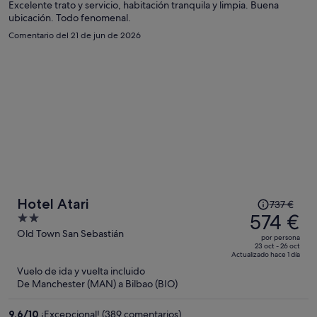
por
Excelente trato y servicio, habitación tranquila y limpia. Buena
ubicación. Todo fenomenal.
persona
Comentario del 21 de jun de 2026
El
Hotel Atari
737 €
precio
574 €
2
era
out
Old Town San Sebastián
por persona
de
of
23 oct - 26 oct
Actualizado hace 1 día
737 €,
5
Vuelo de ida y vuelta incluido
ahora
De Manchester (MAN) a Bilbao (BIO)
es
de
9,6
/
10
¡Excepcional! (389 comentarios)