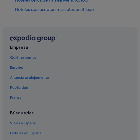
Hoteles cerca de Parkea Mendikosolo
Hoteles que aceptan mascotas en Bilbao
Hoteles cerca de Museo de Pasos de la Semana Santa
de Bilbao
Casas barco en Bilbao
Hoteles cerca de Catedral de Santiago
Empresa
Nh Hotels en Bilbao
Quiénes somos
Hoteles de aventura en Bilbao
Empleo
Abba Hotels en Bilbao
Anuncia tu alojamiento
Hoteles cerca de Parada de tranvía de Ribera
Publicidad
Hoteles de 3 estrellas en Casco viejo de Bilbao
Prensa
Hoteles cerca de Parada de tranvía de Pío Baroja
Hoteles con piscina en Bilbao
Búsquedas
Hoteles cerca de Gran Casino Bilbao
Viajes a España
Hilton Hotels en Bilbao
Hoteles en España
Apartamentos en Parada de tranvía de Ribera