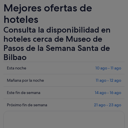
Mejores ofertas de
hoteles
Consulta la disponibilidad en
hoteles cerca de Museo de
Pasos de la Semana Santa de
Bilbao
Comprueba
Esta noche
10 ago - 11 ago
los
precios
Comprueba
Mañana por la noche
11 ago - 12 ago
cerca
los
de
precios
Comprueba
Este fin de semana
14 ago - 16 ago
Museo
cerca
los
de
de
precios
Comprueba
Próximo fin de semana
21 ago - 23 ago
Pasos
Museo
cerca
los
de
de
de
precios
la
Pasos
Museo
cerca