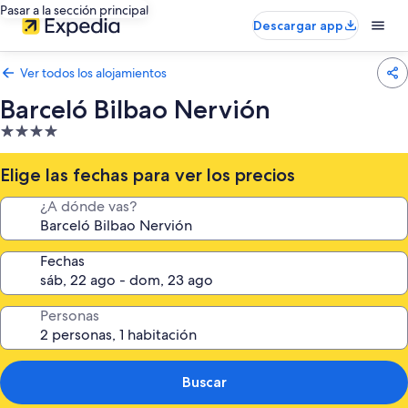
Pasar a la sección principal
Descargar app
Ver todos los alojamientos
Barceló Bilbao Nervión
Alojamiento
de
4.0 estrellas
Elige las fechas para ver los precios
¿A dónde vas?
Fechas
Personas
Buscar