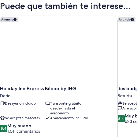
Puede que también te interese...
Holiday Inn Express Bilbao by IHG
ibis budg
Anuncio
Anuncio
Holiday Inn Express Bilbao by IHG
ibis bud
Derio
Basurtu
Desayuno incluido
Transporte gratuito
Se acept
desde/hasta el
Aire aco
aeropuerto
8.4
Muy 
Se aceptan mascotas
Aparcamiento incluido
8,4
sobre
623 c
8.4
Muy bueno
10,
8,4
sobre
1.011 comentarios
Muy
10,