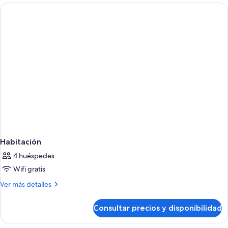
Habitación
4 huéspedes
Wifi gratis
Más
Ver más detalles
detalles
de
Consultar precios y disponibilidad
Habitación