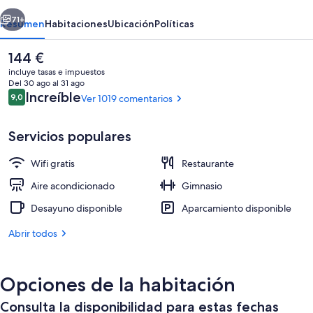
erior
Siguiente
71+
Resumen
Habitaciones
Ubicación
Políticas
El
144 €
precio
incluye tasas e impuestos
actual
Del 30 ago al 31 ago
es
Comentarios
Increíble
9,0
Ver 1019 comentarios
9,0 de 10
de
144 €
Servicios populares
Wifi gratis
Restaurante
Se sirven desayunos, almuerzos y cena
Aire acondicionado
Gimnasio
Desayuno disponible
Aparcamiento disponible
Abrir todos
Opciones de la habitación
Consulta la disponibilidad para estas fechas