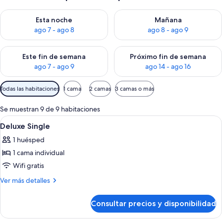
Consulta la disponibilidad para esta noche, ago 7 - ago 8
Consulta la disponibilidad pa
Esta noche
Mañana
ago 7 - ago 8
ago 8 - ago 9
Consulta la disponibilidad para este fin de semana, ago 7 - ag
Consulta la disponibilidad par
Este fin de semana
Próximo fin de semana
ago 7 - ago 9
ago 14 - ago 16
Filtros
Todas las habitaciones
1 cama
2 camas
3 camas o más
disponibles
para
Se muestran 9 de 9 habitaciones
las
Abrir
Una habitación de hotel moderna con 
7
Deluxe Single
habitaciones
todas
1 huésped
las
1 cama individual
fotos
de
Wifi gratis
Deluxe
Más
Ver más detalles
Single
detalles
de
Consultar precios y disponibilidad
Deluxe
Single