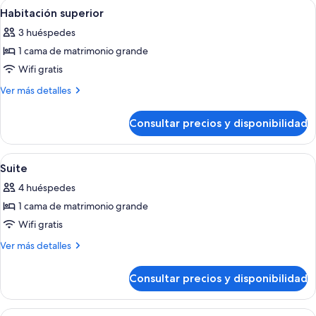
Abrir
Habitación de hotel con una cama gran
4
Habitación superior
todas
3 huéspedes
las
1 cama de matrimonio grande
fotos
de
Wifi gratis
Habitación
Más
Ver más detalles
superior
detalles
de
Consultar precios y disponibilidad
Habitación
superior
Abrir
Habitación de hotel con una cama grand
5
Suite
todas
4 huéspedes
las
1 cama de matrimonio grande
fotos
de
Wifi gratis
Suite
Más
Ver más detalles
detalles
de
Consultar precios y disponibilidad
Suite
Abrir
Habitación de hotel con una cama gran