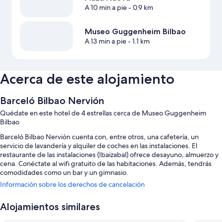
A 10 min a pie
- 0.9 km
Museo Guggenheim Bilbao
A 13 min a pie
- 1.1 km
Acerca de este alojamiento
Barceló Bilbao Nervión
Quédate en este hotel de 4 estrellas cerca de Museo Guggenheim
Bilbao
Barceló Bilbao Nervión cuenta con, entre otros, una cafetería, un
servicio de lavandería y alquiler de coches en las instalaciones. El
restaurante de las instalaciones (Ibaizabal) ofrece desayuno, almuerzo y
cena. Conéctate al wifi gratuito de las habitaciones. Además, tendrás
comodidades como un bar y un gimnasio.
Información sobre los derechos de cancelación
También te encantarán estos servicios:
Desayuno bufé (de pago), aparcamiento (de pago) y un salón de
Alojamientos similares
baile