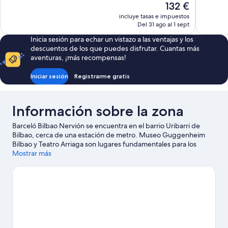
bueno,
El
132 €
Muy
623 comen
precio
incluye tasas e impuestos
bueno,
actual
Del 31 ago al 1 sept
1.011 comentarios
es
Inicia sesión para echar un vistazo a las ventajas y los
de
descuentos de los que puedes disfrutar. Cuantas más
132 €
aventuras, ¡más recompensas!
Iniciar sesión
Registrarme gratis
Información sobre la zona
Barceló Bilbao Nervión se encuentra en el barrio Uribarri de
Bilbao, cerca de una estación de metro. Museo Guggenheim
Bilbao y Teatro Arriaga son lugares fundamentales para los
aficionados a la cultura en esta región, donde también puedes ir
Mostrar más
de compras por C.C. Zubiarte y Mercado de la Ribera. ¿Te
apetece disfrutar de un evento especial? Puedes consultar el
calendario de Estadio de San Mamés o Centro deportivo del
frontón Bizkaia Frontoia.
Ver guía de viaje de Bilbao