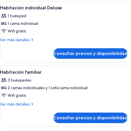
Abrir
Una habitación de hotel con una cama g
4
Habitación individual Deluxe
todas
1 huésped
las
1 cama individual
fotos
de
Wifi gratis
Habitación
Más
Ver más detalles
individual
detalles
de
Deluxe
Consultar precios y disponibilidad
Habitación
individual
Deluxe
Abrir
Habitación de hotel con una cama grand
4
Habitación familiar
todas
3 huéspedes
las
2 camas individuales y 1 sofá cama individual
fotos
de
Wifi gratis
Habitación
Más
Ver más detalles
familiar
detalles
de
Consultar precios y disponibilidad
Habitación
familiar