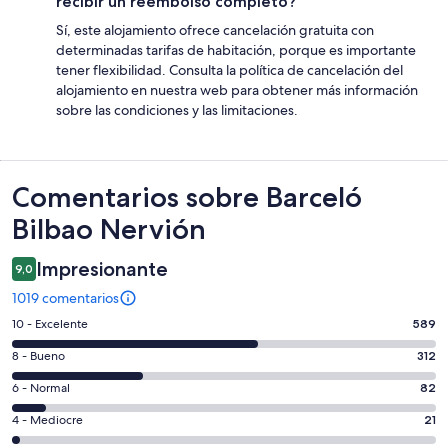
recibir un reembolso completo?
Sí, este alojamiento ofrece cancelación gratuita con
determinadas tarifas de habitación, porque es importante
tener flexibilidad. Consulta la política de cancelación del
alojamiento en nuestra web para obtener más información
sobre las condiciones y las limitaciones.
Comentarios
Comentarios sobre Barceló
Bilbao Nervión
Impresionante
9,0
1019 comentarios
589
10 - Excelente
589
comentarios
312
8 - Bueno
312
de
comentarios
un
82
6 - Normal
82
de
total
comentarios
un
21
4 - Mediocre
21
de
de
total
comentarios