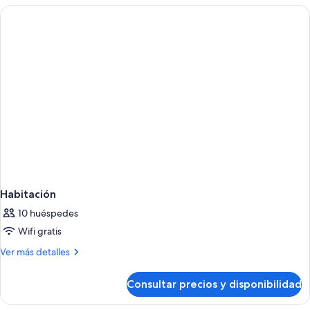
Habitación
10 huéspedes
Wifi gratis
Más
Ver más detalles
detalles
de
Consultar precios y disponibilidad
Habitación