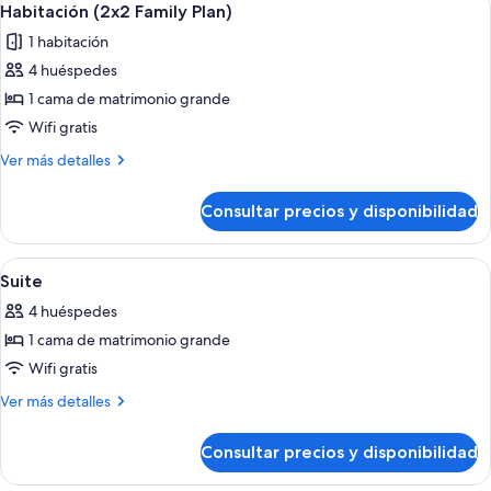
5
Habitación (2x2 Family Plan)
todas
1 habitación
las
4 huéspedes
fotos
de
1 cama de matrimonio grande
Habitación
Wifi gratis
(2x2
Más
Ver más detalles
Family
detalles
Plan)
de
Consultar precios y disponibilidad
Habitación
(2x2
Family
Abrir
Habitación de hotel con una cama grand
5
Plan)
Suite
todas
4 huéspedes
las
1 cama de matrimonio grande
fotos
de
Wifi gratis
Suite
Más
Ver más detalles
detalles
de
Consultar precios y disponibilidad
Suite