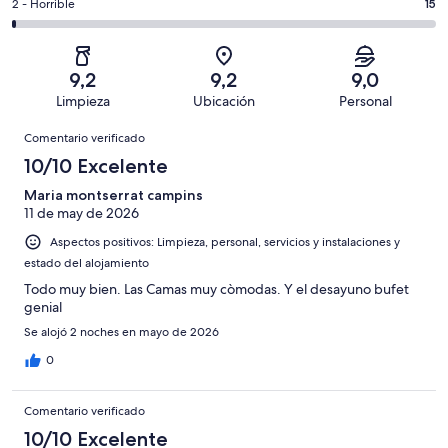
1019
un
15
2 - Horrible
15
de
de
con
total
comentarios
1019
un
una
de
de
con
total
puntuación
1019
un
una
de
9,2
9,2
9,0
de
con
total
puntuación
1019
Limpieza
Ubicación
Personal
10
una
de
de
con
Comentarios
-
puntuación
1019
8
Comentario verificado
una
Excelente
de
con
-
puntuación
10/10 Excelente
6
una
Bueno
de
-
puntuación
Maria montserrat campins
4
Normal
11 de may de 2026
de
-
2
Aspectos positivos: Limpieza, personal, servicios y instalaciones y
Mediocre
-
estado del alojamiento
Horrible
Todo muy bien. Las Camas muy còmodas. Y el desayuno bufet
genial
Se alojó 2 noches en mayo de 2026
0
Comentario verificado
10/10 Excelente