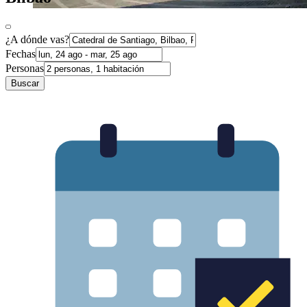
¿A dónde vas?
Fechas
Personas
Buscar