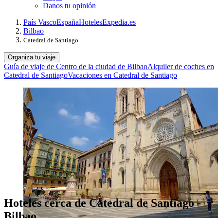
Danos tu opinión
País Vasco
España
Hoteles
Expedia.es
Bilbao
Catedral de Santiago
Organiza tu viaje
Guía de viaje de Centro de la ciudad de Bilbao
Alquiler de coches en
Catedral de Santiago
Vacaciones en Catedral de Santiago
Hoteles cerca de Catedral de Santiago -
Bilbao