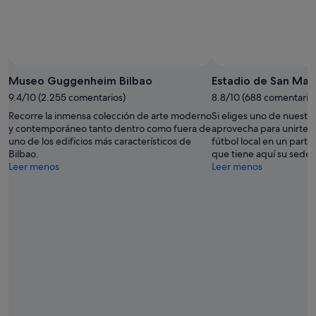
Museo Guggenheim Bilbao
Estadio de San Ma
9.4/10 (2.255 comentarios)
8.8/10 (688 comentario
Recorre la inmensa colección de arte moderno
Si eliges uno de nuestros
y contemporáneo tanto dentro como fuera de
aprovecha para unirte a
uno de los edificios más característicos de
fútbol local en un part
Bilbao.
que tiene aquí su sede.
Leer menos
Leer menos