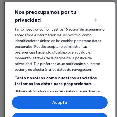
Cookies
Nos preocupamos por tu
Condiciones de uso
privacidad
Información legal/contacto
Tanto nosotros como nuestros
16
socios almacenamos o
Pautas sobre el contenido y cómo denunciar contenido
accedemos a información del dispositivo, como
identificadores únicos en las cookies para tratar datos
Ayuda
personales. Puedes aceptar o administrar tus
Ayuda
preferencias haciendo clic abajo o, en cualquier
momento, a través de la página de la política de
Cancelar un vuelo
privacidad. Tus preferencias se notificarán a nuestros
Cancelar una reserva de hotel o de un alquiler vacacional
socios y no afectarán a los datos de navegación.
Plazos de reembolso
Tanto nosotros como nuestros asociados
tratamos los datos para proporcionar:
Utilizar un cupón de Expedia
Utilizar datos de localización geográfica precisa. Analizar
Documentos para viajes internacionales
activamente las características del dispositivo para su
identificación. Almacenar la información en un dispositivo
Acepto
y/o acceder a ella. Publicidad y contenido personalizados,
medición de publicidad y contenido, investigación de
audiencia y desarrollo de servicios.
© 2026 Expedia, Inc., una empresa de Expedia Group. Todos los