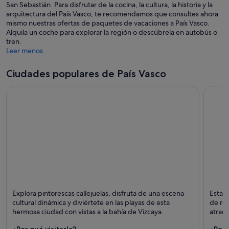
San Sebastián. Para disfrutar de la cocina, la cultura, la historia y la
a
arquitectura del País Vasco, te recomendamos que consultes ahora
mismo nuestras ofertas de paquetes de vacaciones a País Vasco.
Alquila un coche para explorar la región o descúbrela en autobús o
tren.
Leer menos
Ciudades populares de País Vasco
San Sebastián
Bilbao
Explora pintorescas callejuelas, disfruta de una escena
Esta a
Puntos fuertes: Playas, Bares y Paseos
Puntos
cultural dinámica y diviértete en las playas de esta
de ref
hermosa ciudad con vistas a la bahía de Vizcaya.
atrac
Gugg
¿Por qué visitarla?
¿Por 