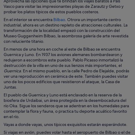
Aprovecha las opciones que te brindan los viajes baratos a País
Vasco para visitar las impresionantes playas de Zarautz y Getxo y
probar los platos típicos de estos pueblos costeros.
S
En el interior se encuentra
Bilbao
. Otrora un importante centro
e
industrial, ahora es un destino repleto de atracciones culturales. La
a
transformación de la localidad empezó con la construcción del
b
Museo Guggenheim Bilbao, la asombrosa galería de arte revestida
r
con reluciente titanio.
e
En menos de una hora en coche al este de Bilbao se encuentra
e
Guernica y Luno. En 1937 los aviones alemanes bombardearon y
n
redujeron a escombros este pueblo. Pablo Picasso inmortalizó la
u
destrucción de la villa en uno de sus lienzos más importantes, el
n
Guernica
. En el mismo pueblo, en la calle Pedro de Elejalde, podrás
a
ver una reproducción en cerámica de este. También puedes visitar
v
uno de los pocos edificios que resistieron el ataque, la Casa de
e
Juntas.
n
El pueblo de Guernica y Luno está enclavado en la reserva de la
t
biosfera de Urdaibai, un área protegida en la desembocadura del
a
río Oka. Sigue los senderos que se adentran en los humedales para
n
contemplar la flora y fauna, o practica tu deporte acuático favorito
a
en el río.
n
u
Vayas a donde vayas, unos típicos exquisitos estarán esperándote.
e
Si viajas en avión, puedes volar hasta el aeropuerto de Bilbao o el de
v