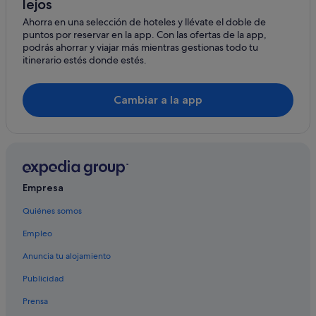
lejos
Hoteles con spa en Vitoria-Gasteiz
Ahorra en una selección de hoteles y llévate el doble de
Hilton Hotels en Bilbao
puntos por reservar en la app. Con las ofertas de la app,
Hoteles con spa en Bilbao
podrás ahorrar y viajar más mientras gestionas todo tu
itinerario estés donde estés.
Gernika-Lumo hoteles
Hoteles de 4 estrellas en Deba
Cambiar a la app
Apartoteles en San Sebastián
Empresa
Quiénes somos
Empleo
Anuncia tu alojamiento
Publicidad
Prensa