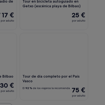
tadio de
Tour en bicicleta autoguiado en
Getxo (escénica playa de Bilbao)
17 €
25 €
a
por adulto
por adulto
Bilbao
Tour de día completo por el País Vasco
e Bilbao
Tour de día completo por el País
Vasco
30 €
75 €
El
92 %
de los viajeros la recomienda
por adulto
por adulto