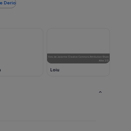
de Derio
Foto
de
Javierme
(
Creative Commons Attribution-Share
Alike 2.0
)
a
Loiu