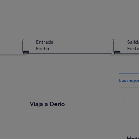
Entrada
Salid
Fecha
Fech
Ver mapa
Los mejo
Hotel 
Una iglesia históric
Viaja a Derio
Hote