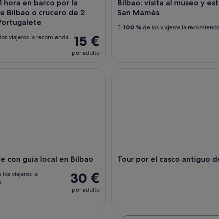
1 hora en barco por la
Bilbao: visita al museo y es
e Bilbao o crucero de 2
San Mamés
Portugalete
El
100 %
de los viajeros la recomiend
15 €
los viajeros la recomienda
por adulto
con guía local en Bilbao
Tour por el casco antiguo de 
e con guía local en Bilbao
Tour por el casco antiguo d
30 €
 los viajeros la
a
por adulto