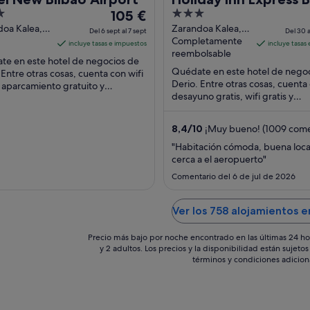
El
3
105 €
by IHG
precio
out
oa Kalea, 1
Zarandoa Kalea, 5
Del 6 sept al 7 sept
Del 30 a
Vizcaya
Derio Vizcaya
Completamente
es
of
incluye tasas e impuestos
incluye tasas
reembolsable
de
5
te en este hotel de negocios de
105 €
Quédate en este hotel de nego
 Entre otras cosas, cuenta con wifi
Derio. Entre otras cosas, cuenta
, aparcamiento gratuito y
por
desayuno gratis, wifi gratis y
uno. Algo que los huéspedes
noche
aparcamiento gratuito. Algunos
an en los ...
del
aspectos que los huéspedes ...
8,4
/
10
¡Muy bueno! (1009 come
6
sept
"Habitación cómoda, buena loca
al
cerca a el aeropuerto"
7
Comentario del 6 de jul de 2026
sept
Ver los 758 alojamientos e
Precio más bajo por noche encontrado en las últimas 24 ho
y 2 adultos. Los precios y la disponibilidad están sujet
términos y condiciones adicion