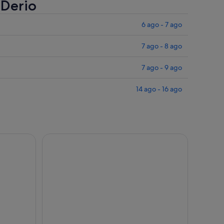
 Derio
6 ago - 7 ago
7 ago - 8 ago
7 ago - 9 ago
14 ago - 16 ago
Portugalete
dio de San Mamés
Tour en bicicleta autoguiado en Getxo (escénica p