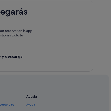
legarás
or reservar en la app.
estionas todo tu
o y descarga
Ayuda
xcepto para
Ayuda