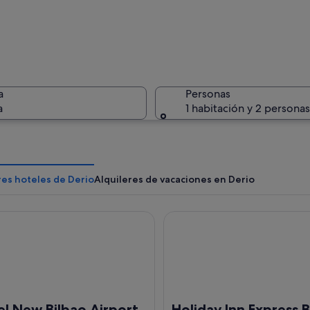
Un cement
a
Personas
a
1 habitación y 2 personas
Una casa 
res hoteles de Derio
Alquileres de vacaciones en Derio
New Bilbao Airport
Holiday Inn Express Bilbao b
a con altos cipreses en primer plano.
l New Bilbao Airport
Holiday Inn Express B