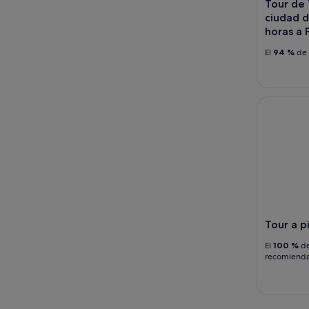
-
Tour de 
16
ciudad d
ago
horas a 
El
94 %
de 
Tour a pie 
Tour a pi
El
100 %
de
recomiend