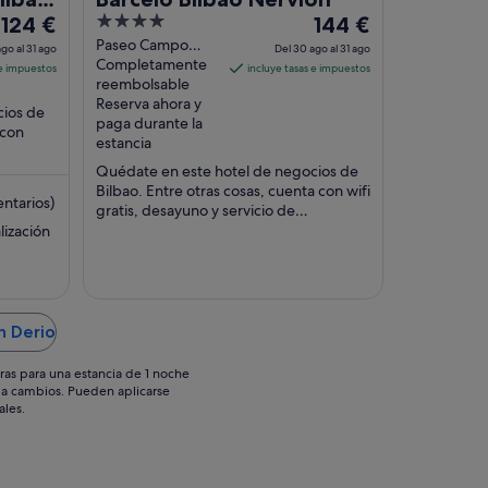
El
4
El
124 €
144 €
precio
out
precio
Paseo Campo
go al 31 ago
Del 30 ago al 31 ago
Volantin 11 Bilbao
Completamente
es
of
es
 e impuestos
incluye tasas e impuestos
Vizcaya
reembolsable
de
5
de
Reserva ahora y
cios de
124 €
144 €
paga durante la
 con
por
por
estancia
noche
noche
Quédate en este hotel de negocios de
del
del
Bilbao. Entre otras cosas, cuenta con wifi
ntarios)
30
30
gratis, desayuno y servicio de
ago
ago
habitaciones. Algunos aspectos que los
lización
al
huéspedes ...
al
31
31
ago
ago
n Derio
ras para una estancia de 1 noche
os a cambios. Pueden aplicarse
ales.