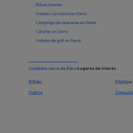
Bilbao hoteles
Hoteles con casino en Derio
Campings de caravanas en Derio
Cabañas en Derio
Hoteles de golf en Derio
Hoteles con restaurante en Derio
Derio hoteles
Hoteles con spa en Derio
Ciudades cerca de Derio
Lugares de interés
Apartoteles en Derio
Bilbao
Mungia
Gatica
Zamudi