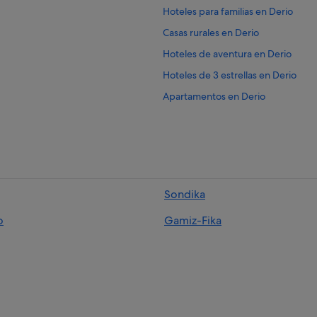
Hoteles para familias en Derio
Casas rurales en Derio
Hoteles de aventura en Derio
Hoteles de 3 estrellas en Derio
Apartamentos en Derio
Casas de campo en Derio
Pensiones en Derio
Hoteles para ir de compras en Deri
Condominios en Derio
Sondika
o
Gamiz-Fika